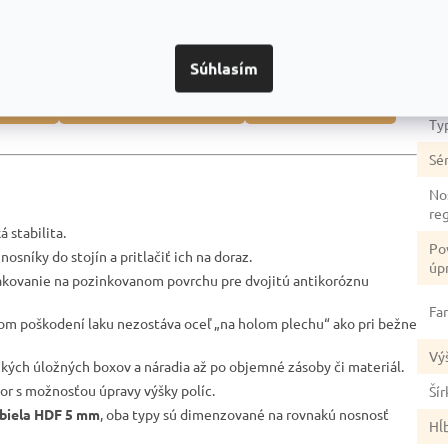
Dod
dozvedieť? Napríklad:
Ka
Súhlasím
Zá
duktmi
Prečo je dobrou voľbou
Na čo si dať pozor
Ty
Sér
No
re
 stabilita.
Po
nosníky do stojín a pritlačiť ich na doraz.
úp
akovanie na pozinkovanom povrchu pre dvojitú antikoróznu
Fa
lnom poškodení laku nezostáva oceľ „na holom plechu“ ako pri bežne
Vý
žkých úložných boxov a náradia až po objemné zásoby či materiál.
tor s možnosťou úpravy výšky políc.
Šír
biela HDF 5 mm
, oba typy sú dimenzované na rovnakú nosnosť
Hĺ