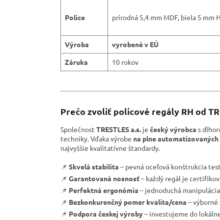
Police
prírodná 5,4 mm MDF, biela 5 mm 
Výroba
vyrobené v EÚ
Záruka
10 rokov
Prečo zvoliť policové regály RH od T
Společnost
TRESTLES a.s.
je
český výrobca
s dlhor
techniky. Vďaka výrobe
na plne automatizovaných 
najvyššie kvalitatívne štandardy.
📌
Skvelá stabilita
– pevná oceľová konštrukcia tes
📌
Garantovaná nosnosť
– každý regál je certifik
📌
Perfektná ergonómia
– jednoduchá manipulácia 
📌
Bezkonkurenčný pomer kvalita/cena
– výborné 
📌
Podpora českej výroby
– investujeme do lokáln