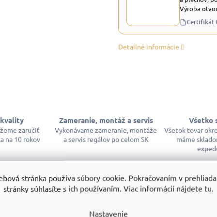
Výroba otvor
Certifikát
Detailné informácie
kvality
Zameranie, montáž a servis
Všetko 
ôžeme zaručiť
Vykonávame zameranie, montáže
Všetok tovar okr
a na 10 rokov
a servis regálov po celom SK
máme sklado
exped
ebová stránka používa súbory cookie. Pokračovaním v prehliadan
stránky súhlasíte s ich používaním. Viac informácií nájdete tu.
Nastavenie