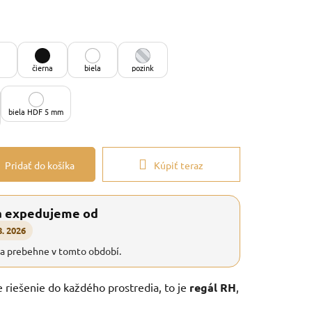
čierna
biela
pozink
biela HDF 5 mm
Pridať do košíka
Kúpiť teraz
a expedujeme od
8. 2026
ia prebehne v tomto období.
e riešenie do každého prostredia, to je
regál RH
,