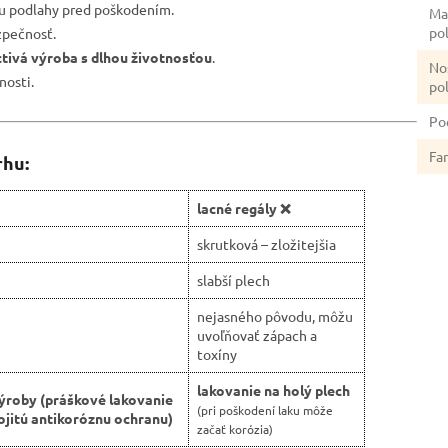
nu podlahy pred poškodením.
Ma
po
zpečnosť.
ctivá výroba s dlhou životnosťou
.
No
nosti.
po
Po
Fa
rhu:
lacné regály ❌
skrutková – zložitejšia
slabší plech
nejasného pôvodu, môžu
uvoľňovať zápach a
toxíny
lakovanie na holý plech
ýroby (práškové lakovanie
(pri poškodení laku môže
jitú antikoróznu ochranu)
začať korózia)