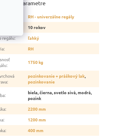
atočné parametre
tegória
:
RH - univerzálne regály
ruka
:
10 rokov
p regálu
:
ľahký
ia
:
RH
snosť
1750 kg
gálu
:
vrchová
pozinkovanie + práškový lak
,
rava
:
pozinkovanie
biela, čierna, svetlo sivá, modrá,
rba
:
pozink
ška
:
2200 mm
ka
:
1200 mm
bka
:
400 mm