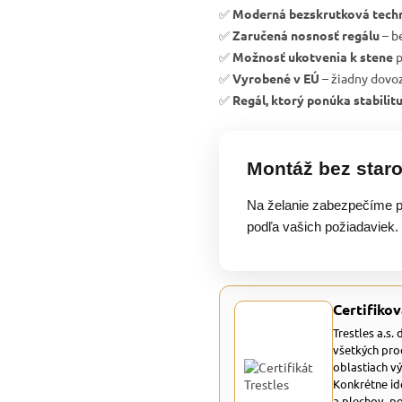
✅
Moderná bezskrutková tech
✅
Zaručená nosnosť regálu
– b
✅
Možnosť ukotvenia k stene
p
✅
Vyrobené v EÚ
– žiadny dovoz
✅
Regál, ktorý ponúka stabilit
Montáž bez staro
Na želanie zabezpečíme p
podľa vašich požiadaviek.
Certifikov
Trestles a.s.
všetkých pro
oblastiach v
Konkrétne id
a plechov, p