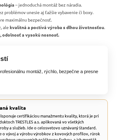
nológia
– jednoduchá montáž bez náradia.
ez problémov unesie aj ťažšie vybavenie či boxy.
re maximálnu bezpečnosť.
, ale
kvalitná a poctivá výroba s dlhou životnosťou
.
u, odolnosť a vysokú nosnosť.
stí
rofesionálnu montáž, rýchlo, bezpečne a presne
aná kvalita
 disponuje certifikáciou manažmentu kvality, ktorá je pri
duktoch TRESTLES a.s. aplikovaná vo všetkých
ýroby a služieb. Ide o celosvetovo uznávaný štandard.
e o vývoj a výrobu výrobkov z kovových profilov, rúrok
ovrchovo upravených práškovou farbou, a ich montáž.