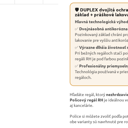
🛡 DUPLEX dvojitá ochra
základ + práškové lakov
Hlavná technologická výhod
✅
Dvojnásobná antikorózn
Pozinkovaný základ chráni pro
lakovanie pre vyššiu antikoró
✅
Výrazne dlhšia životnosť 
Pri bežných regáloch stačí po
regáli RH je pod farbou pozin
✅
Profesionálny priemyseln
Technológia používaná v priem
regáloch.
Hľadáte regál, ktorý
nezhrdzavie
Policový regál RH
je ideálnou v
aj kancelárie.
Police si môžete zvoliť podľa po
obe varianty sú navrhnuté pre r