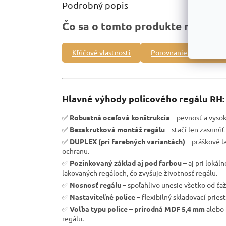
Podrobný popis
Čo sa o tomto produkte môžete 
Kľúčové vlastnosti
Porovnanie s inými pro
Hlavné výhody policového regálu RH:
✅
Robustná oceľová konštrukcia
– pevnosť a vysoká
✅
Bezskrutková montáž regálu
– stačí len zasunúť 
✅
DUPLEX (pri farebných variantách)
– práškové l
ochranu.
✅
Pozinkovaný základ aj pod farbou
– aj pri loká
lakovaných regáloch, čo zvyšuje životnosť regálu.
✅
Nosnosť regálu
– spoľahlivo unesie všetko od ťa
✅
Nastaviteľné police
– flexibilný skladovací pries
✅
Voľba typu police
–
prírodná MDF 5,4 mm
alebo
regálu.