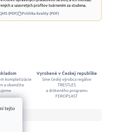
ených a uzavretých profilov tvárnením za studena.
 QMS (PDF)
Politika kvality (PDF)
skladom
Vyrobené v Českej republike
em kompletizácie
Sme český výrobca regálov
m a okamžite
TRESTLES
ujeme
a drôteného programu
FEROPLAST
í tejto