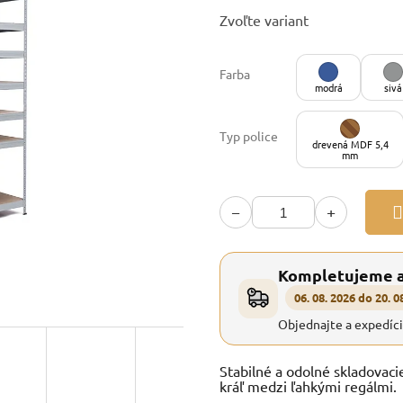
Jednotková
Zvoľte variant
cena:
Farba
modrá
sivá
Typ police
drevená MDF 5,4
mm
−
+
Kompletujeme 
06. 08. 2026 do 20. 0
Objednajte a expedíc
Stabilné a odolné skladovaci
kráľ medzi ľahkými regálmi.