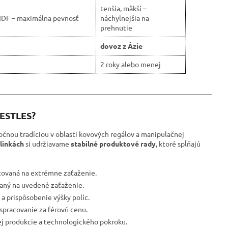
tenšia, mäkší –
HDF – maximálna pevnosť
náchylnejšia na
prehnutie
dovoz z Ázie
2 roky alebo menej
RESTLES?
očnou tradíciou v oblasti kovových regálov a manipulačnej
linkách
si udržiavame
stabilné produktové rady
, ktoré spĺňajú
tovaná na extrémne zaťaženie.
ovaný na uvedené zaťaženie.
a prispôsobenie výšky políc.
spracovanie za férovú cenu.
ej produkcie a technologického pokroku.