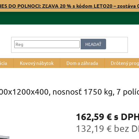
NES DO POLNOCI: ZĽAVA 20 % s kódom LETO20 – zostáva
HĽADAŤ
ácia
Kovový nábytok
Dom a záhrada
Drôtený pro
200x1200x400, nosnosť 1750 kg, 7 polí
162,59 €
s DP
132,19 € bez 