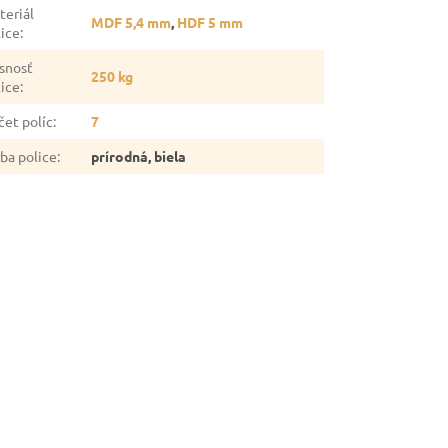
teriál
MDF 5,4 mm
,
HDF 5 mm
lice
:
snosť
250 kg
lice
:
čet políc
:
7
rba police
:
prírodná, biela