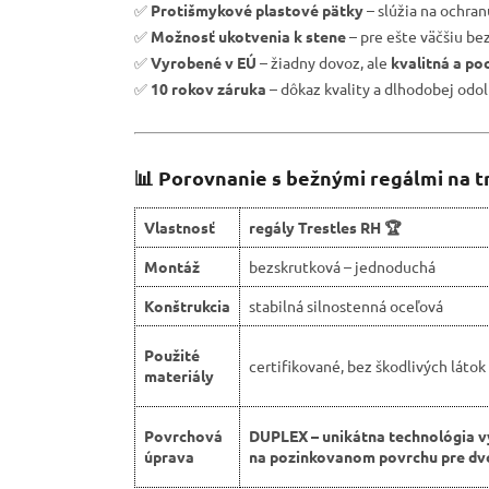
✅
Protišmykové plastové pätky
– slúžia na ochra
✅
Možnosť ukotvenia k stene
– pre ešte väčšiu be
✅
Vyrobené v EÚ
– žiadny dovoz, ale
kvalitná a po
✅
10 rokov záruka
– dôkaz kvality a dlhodobej odol
📊 Porovnanie s bežnými regálmi na t
Vlastnosť
regály Trestles RH 🏆
Montáž
bezskrutková – jednoduchá
Konštrukcia
stabilná silnostenná oceľová
Použité
certifikované, bez škodlivých látok
materiály
Povrchová
DUPLEX – unikátna technológia v
úprava
na pozinkovanom povrchu pre dvo