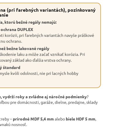
na (pri farebných variantách), pozinkovaný
anie
a, ktorú bežné regály nemajú:
a ochrana DUPLEX
ti korózii, pri farebných variantách navyše práškové
znu ochranu.
než bežne lakované regály
škodenie laku a môže začať vznikať korózia. Pri
kovaný základ ako ďalšia vrstva ochrany.
ý štandard
ysle kvôli odolnosti, nie pri lacných hobby
, vydrží roky a zvládne aj náročné podmienky
?
oľbou pre domácnosti, garáže, dielne, predajne, sklady
treby –
prírodné MDF 5,4 mm
alebo
biele HDF 5 mm
,
ovnakú nosnosť.