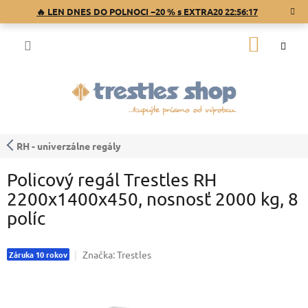
Prejsť
🔥 LEN DNES DO POLNOCI −20 % s EXTRA20
22:56:17
na
obsah
NÁKU
KOŠÍK
RH - univerzálne regály
Policový regál Trestles RH
2200x1400x450, nosnosť 2000 kg, 8
políc
Značka:
Trestles
Záruka 10 rokov