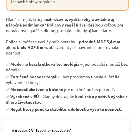
lacných hobby regáloch.
Hľadáte regál, ktorý
nezhrdzavie, vydrží roky a zvládne aj
náročné podmienky
?
Policový regál RH
je ideálnou voľbou pre
domácnosti, garáže, dielne, predajne, sklady aj kancelárie.
Police si môžete zvoliť podľa potreby –
prírodné MDF 5,4 mm
alebo
biele HDF 5 mm
, obe varianty sú navrhnuté pre rovnakú
nosnosť.
✅
Moderná bezskrutková technológia
– jednoduchá montáž bez
náradia.
✅
Zaručená nosnosť regálu
– bez problémov unesie aj ťažšie
vybavenie či boxy.
✅
Možnosť ukotvenia k stene
pre maximálnu bezpečnosť.
✅
Vyrobené v EÚ
– žiadny dovoz, ale
kvalitná a poctivá výroba s
dlhou životnosťou
.
✅
Regál, ktorý ponúka stabilitu, odolnosť a vysokú nosnosť.
Montáž bez starostí