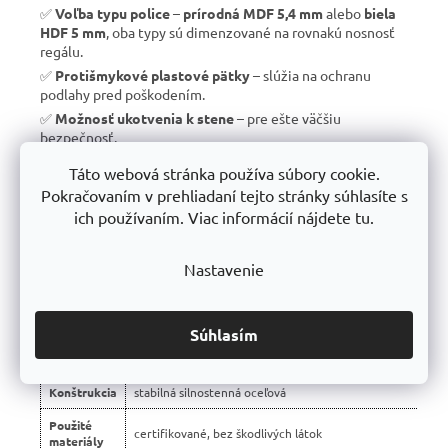
✅
Voľba typu police
–
prírodná MDF 5,4 mm
alebo
biela
HDF 5 mm
, oba typy sú dimenzované na rovnakú nosnosť
regálu.
✅
Protišmykové plastové pätky
– slúžia na ochranu
podlahy pred poškodením.
✅
Možnosť ukotvenia k stene
– pre ešte väčšiu
bezpečnosť.
✅
Vyrobené v EÚ
– žiadny dovoz, ale
kvalitná a poctivá
Táto webová stránka používa súbory cookie.
výroba s dlhou životnosťou
.
Pokračovaním v prehliadaní tejto stránky súhlasíte s
✅
10 rokov záruka
– dôkaz kvality a dlhodobej odolnosti.
ich používaním. Viac informácií nájdete tu.
Nastavenie
📊 Porovnanie s bežnými regálmi na trhu:
Vlastnosť
regály Trestles RH 🏆
Súhlasím
Montáž
bezskrutková – jednoduchá
Konštrukcia
stabilná silnostenná oceľová
Použité
certifikované, bez škodlivých látok
materiály