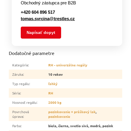
Obchodný zástupca pre B2B
+420 604 896 517
tomas.svrcina@trestles.cz
Napísať dopyt
Dodatočné parametre
Kategória
:
RH - univerzálne regály
Záruka
:
10 rokov
Typ regálu
:
ľahký
Séria
:
RH
Nosnosť regálu
:
2000 kg
Povrchová
pozinkovanie + práškový lak
,
úprava
:
pozinkovanie
Farba
:
biela, čierna, svetlo sivá, modrá, pozink