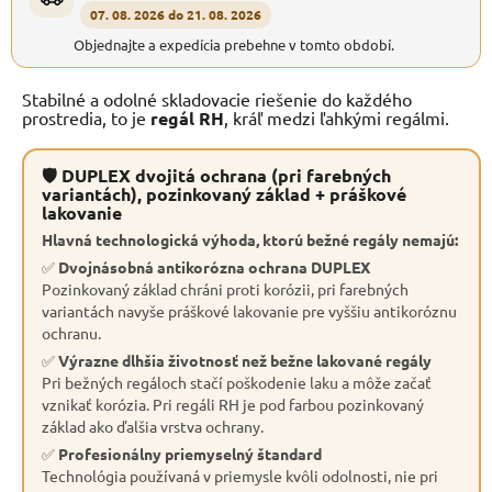
07. 08. 2026 do 21. 08. 2026
Objednajte a expedícia prebehne v tomto období.
Stabilné a odolné skladovacie riešenie do každého
prostredia, to je
regál RH
, kráľ medzi ľahkými regálmi.
🛡 DUPLEX dvojitá ochrana (pri farebných
variantách), pozinkovaný základ + práškové
lakovanie
Hlavná technologická výhoda, ktorú bežné regály nemajú:
✅
Dvojnásobná antikorózna ochrana DUPLEX
Pozinkovaný základ chráni proti korózii, pri farebných
variantách navyše práškové lakovanie pre vyššiu antikoróznu
ochranu.
✅
Výrazne dlhšia životnosť než bežne lakované regály
Pri bežných regáloch stačí poškodenie laku a môže začať
vznikať korózia. Pri regáli RH je pod farbou pozinkovaný
základ ako ďalšia vrstva ochrany.
✅
Profesionálny priemyselný štandard
Technológia používaná v priemysle kvôli odolnosti, nie pri