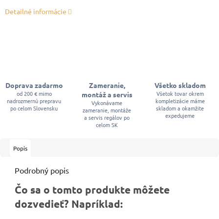
Detailné informácie
Doprava zadarmo
Zameranie,
Všetko skladom
od 200 € mimo
Všetok tovar okrem
montáž a servis
nadrozmernú prepravu
kompletizácie máme
Vykonávame
po celom Slovensku
skladom a okamžite
zameranie, montáže
expedujeme
a servis regálov po
celom SK
Popis
Podrobný popis
Čo sa o tomto produkte môžete
dozvedieť? Napríklad: