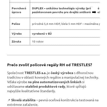
Povrchová
DUPLEX – unikátna technológia výroby (práškové lako
➡️
úprava
pozinkovanom povrchu pre dvojitú antikoróznu ochranu
Police
prírodná 5,4 mm MDF, biela 5 mm HDF – maximálna pevno
Výroba
vyrobené v EÚ
Záruka
10 rokov
Prečo zvoliť policové regály RH od TRESTLES?
Společnost
TRESTLES a.s.
je
český výrobca
s dlhoročnou
tradíciou v oblasti kovových regálov a manipulačnej techniky.
Vďaka výrobe
na plne automatizovaných linkách
si
udržiavame
stabilné produktové rady
, ktoré spĺňajú
najvyššie kvalitatívne štandardy.
📌
Skvelá stabilita
– pevná oceľová konštrukcia testovaná na
extrémne zaťaženie.