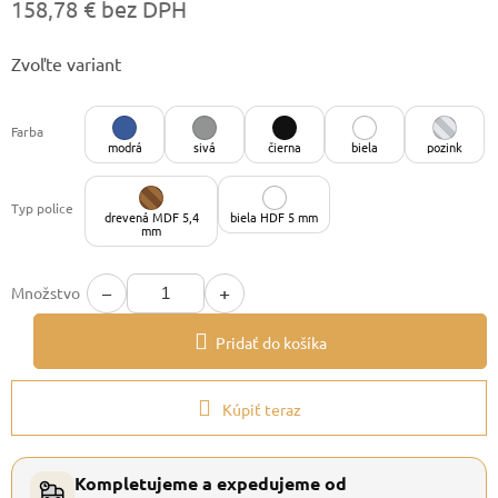
158,78 € bez DPH
Jednotková
Zvoľte variant
cena:
Farba
modrá
sivá
čierna
biela
pozink
Typ police
drevená MDF 5,4
biela HDF 5 mm
mm
−
+
Množstvo
Pridať do košíka
Kúpiť teraz
Kompletujeme a expedujeme od