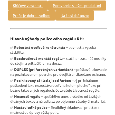
Kľúčové vlastnosti
Porovnanie s inými produktmi
Prečo je dobrou voľbou
Na čo si dať pozor
Hlavné výhody policového regálu RH:
✅
Robustná oceľová konštrukcia
– pevnosť a vysoká
stabilita.
✅
Bezskrutková montáž regálu
– stačí len zasunúť nosníky
do stojín a pritlačiť ich na doraz.
✅
DUPLEX (pri farebných variantách)
– práškové lakovanie
na pozinkovanom povrchu pre dvojitú antikoróznu ochranu.
✅
Pozinkovaný základ aj pod farbou
– aj pri lokálnom
poškodení laku nezostáva oceľ „na holom plechu“ ako pri
bežne lakovaných regáloch, čo zvyšuje životnosť regálu.
✅
Nosnosť regálu
– spoľahlivo unesie všetko od ťažkých
úložných boxov a náradia až po objemné zásoby či materiál.
✅
Nastaviteľné police
– flexibilný skladovací priestor s
možnosťou úpravy výšky políc.