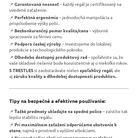
📌
Garantovaná nosnosť
– každý regál je certifikovaný na
uvedené zaťaženie.
📌
Perfektná ergonómia
– jednoduchá manipulácia a
prispôsobenie výšky políc.
📌
Bezkonkurenčný pomer kvalita/cena
– výborné
spracovanie za férovú cenu.
📌
Podpora českej výroby
– investujeme do lokálnej
produkcie a technologického pokroku.
📌
Dlhodobo dostupný produktový rad
– spoľahnite sa, že
vaše skladové riešenie bude konzistentné aj o niekoľko rokov.
S TRESTLES
si zaobstarávate nielen
spoľahlivý regál
, ale
aj
záruku kvality a dlhodobej dostupnosti produktov.
.
Tipy na bezpečné a efektívne používanie:
📌
Ťažké predmety ukladajte na spodné police
– zaistíte tak
lepšiu stabilitu regálu.
📌
Pri maximálnom zaťažení odporúčame ukotvenie k
stene
, najmä v prostredí s vyššími vibráciami.
📌
Nosnosť police platí pri rovnomernom rozložení