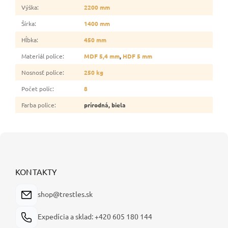
Výška
:
2200 mm
Šírka
:
1400 mm
Hĺbka
:
450 mm
Materiál police
:
MDF 5,4 mm
,
HDF 5 mm
Nosnosť police
:
250 kg
Počet políc
:
8
Farba police
:
prírodná, biela
Z
á
p
ä
KONTAKTY
t
i
shop@trestles.sk
e
Expedícia a sklad: +420 605 180 144