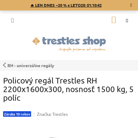
Prejsť
🔥 LEN DNES −20 % s LETO20:
01:10:41
na
obsah
NÁKU
KOŠÍK
RH - univerzálne regály
Policový regál Trestles RH
2200x1600x300, nosnosť 1500 kg, 5
políc
Značka:
Trestles
Záruka 10 rokov