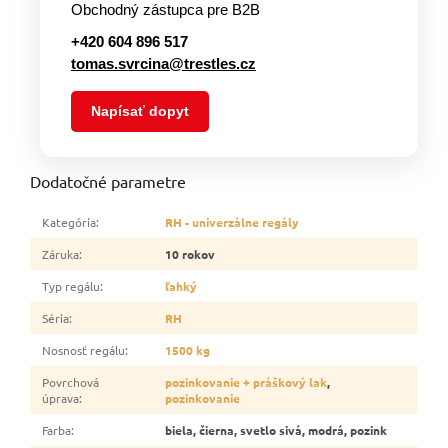
Obchodný zástupca pre B2B
+420 604 896 517
tomas.svrcina@trestles.cz
Napísať dopyt
Dodatočné parametre
Kategória
:
RH - univerzálne regály
Záruka
:
10 rokov
Typ regálu
:
ľahký
Séria
:
RH
Nosnosť regálu
:
1500 kg
Povrchová
pozinkovanie + práškový lak
,
úprava
:
pozinkovanie
Farba
:
biela, čierna, svetlo sivá, modrá, pozink