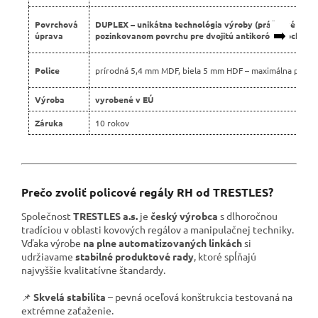
Povrchová
DUPLEX – unikátna technológia výroby (práškové lako
➡️
úprava
pozinkovanom povrchu pre dvojitú antikoróznu ochranu
Police
prírodná 5,4 mm MDF, biela 5 mm HDF – maximálna pevno
Výroba
vyrobené v EÚ
Záruka
10 rokov
Prečo zvoliť policové regály RH od TRESTLES?
Společnost
TRESTLES a.s.
je
český výrobca
s dlhoročnou
tradíciou v oblasti kovových regálov a manipulačnej techniky.
Vďaka výrobe
na plne automatizovaných linkách
si
udržiavame
stabilné produktové rady
, ktoré spĺňajú
najvyššie kvalitatívne štandardy.
📌
Skvelá stabilita
– pevná oceľová konštrukcia testovaná na
extrémne zaťaženie.