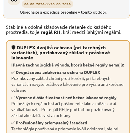
06. 08. 2026 do 20. 08. 2026
Objednajte a expedícia prebehne v tomto období.
Stabilné a odolné skladovacie riešenie do každého
prostredia, to je
regál RH
, kráľ medzi ľahkými regálmi.
🛡 DUPLEX dvojitá ochrana (pri farebných
variantách), pozinkovaný základ + práškové
lakovanie
Hlavná technologická výhoda, ktorú bežné regály nemajú:
✅
Dvojnásobná antikorózna ochrana DUPLEX
Pozinkovaný základ chráni proti korózii, pri farebných
variantách navyše práškové lakovanie pre vyššiu antikoróznu
ochranu.
✅
Výrazne dlhšia životnosť než bežne lakované regály
Pri bežných regáloch stačí poškodenie laku a môže začať
vznikať korózia. Pri regáli RH je pod farbou pozinkovaný
základ ako ďalšia vrstva ochrany.
✅
Profesionálny priemyselný štandard
Technológia používaná v priemysle kvôli odolnosti, nie pri