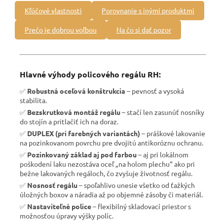
Kľúčové vlastnosti
Porovnanie s inými produktmi
Prečo je dobrou voľbou
Na čo si dať pozor
Hlavné výhody policového regálu RH:
✅
Robustná oceľová konštrukcia
– pevnosť a vysoká
stabilita.
✅
Bezskrutková montáž regálu
– stačí len zasunúť nosníky
do stojín a pritlačiť ich na doraz.
✅
DUPLEX (pri farebných variantách)
– práškové lakovanie
na pozinkovanom povrchu pre dvojitú antikoróznu ochranu.
✅
Pozinkovaný základ aj pod farbou
– aj pri lokálnom
poškodení laku nezostáva oceľ „na holom plechu“ ako pri
bežne lakovaných regáloch, čo zvyšuje životnosť regálu.
✅
Nosnosť regálu
– spoľahlivo unesie všetko od ťažkých
úložných boxov a náradia až po objemné zásoby či materiál.
✅
Nastaviteľné police
– flexibilný skladovací priestor s
možnosťou úpravy výšky políc.