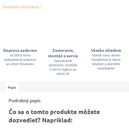
Detailné informácie
Doprava zadarmo
Zameranie,
Všetko skladom
od 200 € mimo
Všetok tovar okrem
montáž a servis
nadrozmernú prepravu
kompletizácie máme
Vykonávame
po celom Slovensku
skladom a okamžite
zameranie, montáže
expedujeme
a servis regálov po
celom SK
Popis
Podrobný popis
Čo sa o tomto produkte môžete
dozvedieť? Napríklad: