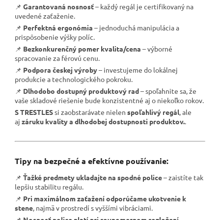
📌
Garantovaná nosnosť
– každý regál je certifikovaný na
uvedené zaťaženie.
📌
Perfektná ergonómia
– jednoduchá manipulácia a
prispôsobenie výšky políc.
📌
Bezkonkurenčný pomer kvalita/cena
– výborné
spracovanie za férovú cenu.
📌
Podpora českej výroby
– investujeme do lokálnej
produkcie a technologického pokroku.
📌
Dlhodobo dostupný produktový rad
– spoľahnite sa, že
vaše skladové riešenie bude konzistentné aj o niekoľko rokov.
S TRESTLES
si zaobstarávate nielen
spoľahlivý regál
, ale
aj
záruku kvality a dlhodobej dostupnosti produktov.
.
Tipy na bezpečné a efektívne používanie:
📌
Ťažké predmety ukladajte na spodné police
– zaistíte tak
lepšiu stabilitu regálu.
📌
Pri maximálnom zaťažení odporúčame ukotvenie k
stene
, najmä v prostredí s vyššími vibráciami.
📌
Nosnosť police platí pri rovnomernom rozložení