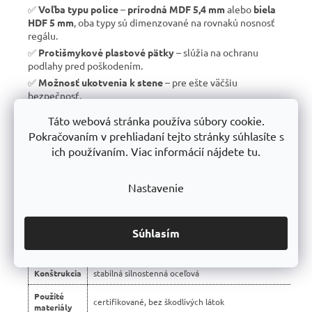
✅
Voľba typu police
–
prírodná MDF 5,4 mm
alebo
biela
HDF 5 mm
, oba typy sú dimenzované na rovnakú nosnosť
regálu.
✅
Protišmykové plastové pätky
– slúžia na ochranu
podlahy pred poškodením.
✅
Možnosť ukotvenia k stene
– pre ešte väčšiu
bezpečnosť.
✅
Vyrobené v EÚ
– žiadny dovoz, ale
kvalitná a poctivá
Táto webová stránka používa súbory cookie.
výroba s dlhou životnosťou
.
Pokračovaním v prehliadaní tejto stránky súhlasíte s
✅
10 rokov záruka
– dôkaz kvality a dlhodobej odolnosti.
ich používaním. Viac informácií nájdete tu.
Nastavenie
📊 Porovnanie s bežnými regálmi na trhu:
Vlastnosť
regály Trestles RH 🏆
Súhlasím
Montáž
bezskrutková – jednoduchá
Konštrukcia
stabilná silnostenná oceľová
Použité
certifikované, bez škodlivých látok
materiály