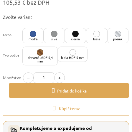
105,53 € bez DPH
Jednotková
Zvoľte variant
cena:
Farba
modrá
sivá
čierna
biela
pozink
Typ police
drevená MDF 5,4
biela HDF 5 mm
mm
−
+
Množstvo
Pridať do košíka
Kúpiť teraz
Kompletujeme a expedujeme od