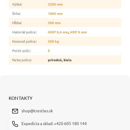
Výška
:
2200 mm
Šírka
:
1600 mm
Hĺbka
:
300 mm
Materiál police
:
MDF 5,4 mm
,
HDF 5 mm
Nosnosť police
:
300 kg
Počet políc
:
5
Farba police
:
prírodná, biela
Z
á
p
ä
KONTAKTY
t
i
shop@trestles.sk
e
Expedícia a sklad: +420 605 180 144