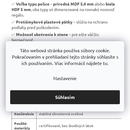
✅
Voľba typu police
–
prírodná MDF 5,4 mm
alebo
biela
HDF 5 mm
, oba typy sú dimenzované na rovnakú nosnosť
regálu.
✅
Protišmykové plastové pätky
– slúžia na ochranu
podlahy pred poškodením.
✅
Možnosť ukotvenia k stene
– pre ešte väčšiu
bezpečnosť.
✅
Vyrobené v EÚ
– žiadny dovoz, ale
kvalitná a poctivá
Táto webová stránka používa súbory cookie.
výroba s dlhou životnosťou
.
Pokračovaním v prehliadaní tejto stránky súhlasíte s
✅
10 rokov záruka
– dôkaz kvality a dlhodobej odolnosti.
ich používaním. Viac informácií nájdete tu.
Nastavenie
📊 Porovnanie s bežnými regálmi na trhu:
Vlastnosť
regály Trestles RH 🏆
Súhlasím
Montáž
bezskrutková – jednoduchá
Konštrukcia
stabilná silnostenná oceľová
Použité
certifikované, bez škodlivých látok
materiály