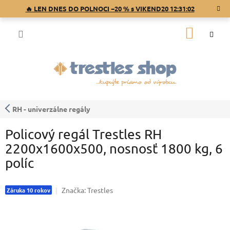
Prejsť
🔥 LEN DNES DO POLNOCI −20 % s VIKEND20
12:31:02
na
obsah
NÁKU
KOŠÍK
RH - univerzálne regály
Policový regál Trestles RH
2200x1600x500, nosnosť 1800 kg, 6
políc
Značka:
Trestles
Záruka 10 rokov