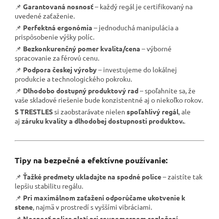
📌
Garantovaná nosnosť
– každý regál je certifikovaný na
uvedené zaťaženie.
📌
Perfektná ergonómia
– jednoduchá manipulácia a
prispôsobenie výšky políc.
📌
Bezkonkurenčný pomer kvalita/cena
– výborné
spracovanie za férovú cenu.
📌
Podpora českej výroby
– investujeme do lokálnej
produkcie a technologického pokroku.
📌
Dlhodobo dostupný produktový rad
– spoľahnite sa, že
vaše skladové riešenie bude konzistentné aj o niekoľko rokov.
S TRESTLES
si zaobstarávate nielen
spoľahlivý regál
, ale
aj
záruku kvality a dlhodobej dostupnosti produktov.
.
Tipy na bezpečné a efektívne používanie:
📌
Ťažké predmety ukladajte na spodné police
– zaistíte tak
lepšiu stabilitu regálu.
📌
Pri maximálnom zaťažení odporúčame ukotvenie k
stene
, najmä v prostredí s vyššími vibráciami.
📌
Nosnosť police platí pri rovnomernom rozložení