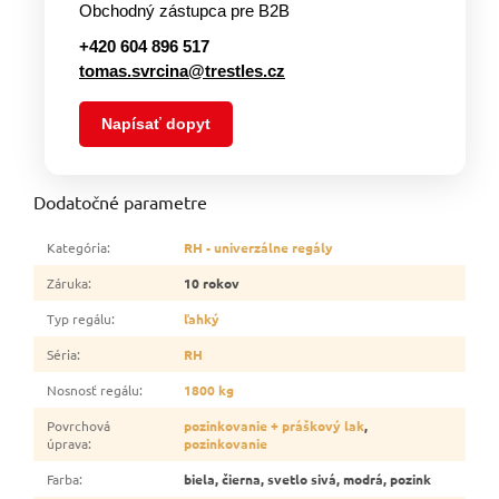
Obchodný zástupca pre B2B
+420 604 896 517
tomas.svrcina@trestles.cz
Napísať dopyt
Dodatočné parametre
Kategória
:
RH - univerzálne regály
Záruka
:
10 rokov
Typ regálu
:
ľahký
Séria
:
RH
Nosnosť regálu
:
1800 kg
Povrchová
pozinkovanie + práškový lak
,
úprava
:
pozinkovanie
Farba
:
biela, čierna, svetlo sivá, modrá, pozink