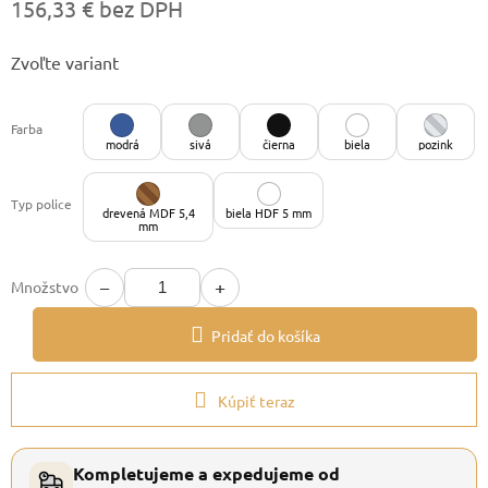
156,33 € bez DPH
Jednotková
Zvoľte variant
cena:
Farba
modrá
sivá
čierna
biela
pozink
Typ police
drevená MDF 5,4
biela HDF 5 mm
mm
−
+
Množstvo
Pridať do košíka
Kúpiť teraz
Kompletujeme a expedujeme od