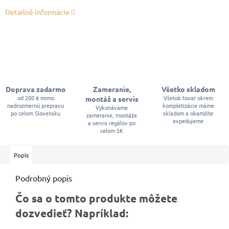
Detailné informácie
Doprava zadarmo
Zameranie,
Všetko skladom
od 200 € mimo
Všetok tovar okrem
montáž a servis
nadrozmernú prepravu
kompletizácie máme
Vykonávame
po celom Slovensku
skladom a okamžite
zameranie, montáže
expedujeme
a servis regálov po
celom SK
Popis
Podrobný popis
Čo sa o tomto produkte môžete
dozvedieť? Napríklad: