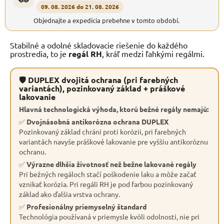
09. 08. 2026 do 21. 08. 2026
Objednajte a expedícia prebehne v tomto období.
Stabilné a odolné skladovacie riešenie do každého
prostredia, to je
regál RH
, kráľ medzi ľahkými regálmi.
🛡 DUPLEX dvojitá ochrana (pri farebných
variantách), pozinkovaný základ + práškové
lakovanie
Hlavná technologická výhoda, ktorú bežné regály nemajú:
✅
Dvojnásobná antikorózna ochrana DUPLEX
Pozinkovaný základ chráni proti korózii, pri farebných
variantách navyše práškové lakovanie pre vyššiu antikoróznu
ochranu.
✅
Výrazne dlhšia životnosť než bežne lakované regály
Pri bežných regáloch stačí poškodenie laku a môže začať
vznikať korózia. Pri regáli RH je pod farbou pozinkovaný
základ ako ďalšia vrstva ochrany.
✅
Profesionálny priemyselný štandard
Technológia používaná v priemysle kvôli odolnosti, nie pri