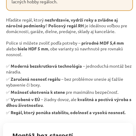
lacných hobby regáloch.
Hľadáte regál, ktorý
nezhrdzavie, vydrží roky a zvládne aj
náročné podmienky
?
Policový regál RH
je ideálnou voľbou pre
domácnosti, garáže, dielne, predajne, sklady aj kancelárie.
Police si môžete zvoliť podľa potreby –
prírodné MDF 5,4 mm
alebo
biele HDF 5 mm
, obe varianty sú navrhnuté pre rovnakú
nosnosť.
✅
Moderná bezskrutková technológia
– jednoduchá montáž bez
náradia.
✅
Zaručená nosnosť regálu
– bez problémov unesie aj ťažšie
vybavenie či boxy.
✅
Možnosť ukotvenia k stene
pre maximálnu bezpečnosť.
✅
Vyrobené v EÚ
– žiadny dovoz, ale
kvalitná a poctivá výroba s
dlhou životnosťou
.
✅
Regál, ktorý ponúka stabilitu, odolnosť a vysokú nosnosť.
Montáž bez starostí