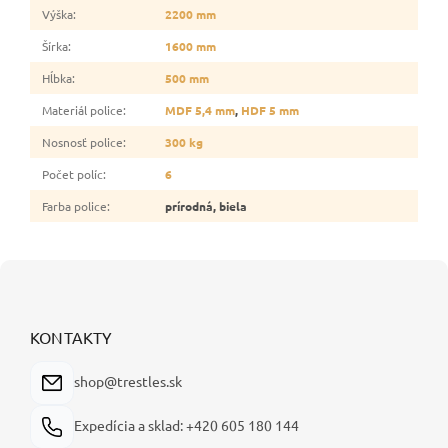
Výška
:
2200 mm
Šírka
:
1600 mm
Hĺbka
:
500 mm
Materiál police
:
MDF 5,4 mm
,
HDF 5 mm
Nosnosť police
:
300 kg
Počet políc
:
6
Farba police
:
prírodná, biela
Z
á
p
ä
KONTAKTY
t
i
shop@trestles.sk
e
Expedícia a sklad: +420 605 180 144