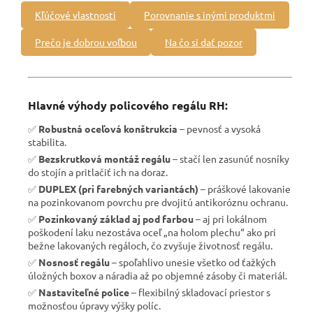
Kľúčové vlastnosti
Porovnanie s inými produktmi
Prečo je dobrou voľbou
Na čo si dať pozor
Hlavné výhody policového regálu RH:
✅
Robustná oceľová konštrukcia
– pevnosť a vysoká
stabilita.
✅
Bezskrutková montáž regálu
– stačí len zasunúť nosníky
do stojín a pritlačiť ich na doraz.
✅
DUPLEX (pri farebných variantách)
– práškové lakovanie
na pozinkovanom povrchu pre dvojitú antikoróznu ochranu.
✅
Pozinkovaný základ aj pod farbou
– aj pri lokálnom
poškodení laku nezostáva oceľ „na holom plechu“ ako pri
bežne lakovaných regáloch, čo zvyšuje životnosť regálu.
✅
Nosnosť regálu
– spoľahlivo unesie všetko od ťažkých
úložných boxov a náradia až po objemné zásoby či materiál.
✅
Nastaviteľné police
– flexibilný skladovací priestor s
možnosťou úpravy výšky políc.