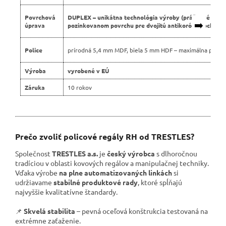
Povrchová
DUPLEX – unikátna technológia výroby (práškové lako
➡️
úprava
pozinkovanom povrchu pre dvojitú antikoróznu ochranu
Police
prírodná 5,4 mm MDF, biela 5 mm HDF – maximálna pevno
Výroba
vyrobené v EÚ
Záruka
10 rokov
Prečo zvoliť policové regály RH od TRESTLES?
Společnost
TRESTLES a.s.
je
český výrobca
s dlhoročnou
tradíciou v oblasti kovových regálov a manipulačnej techniky.
Vďaka výrobe
na plne automatizovaných linkách
si
udržiavame
stabilné produktové rady
, ktoré spĺňajú
najvyššie kvalitatívne štandardy.
📌
Skvelá stabilita
– pevná oceľová konštrukcia testovaná na
extrémne zaťaženie.