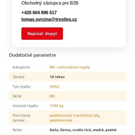
Obchodný zástupca pre B2B
+420 604 896 517
tomas.svrcina@trestles.cz
Napísať dopyt
Dodatočné parametre
Kategória
:
RH - univerzálne regály
Záruka
:
10 rokov
Typ regálu
:
ľahký
Séria
:
RH
Nosnosť regálu
:
1750 kg
Povrchová
pozinkovanie + práškový lak
,
úprava
:
pozinkovanie
Farba
:
biela, čierna, svetlo sivá, modrá, pozink