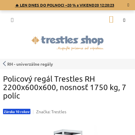
Prejsť
🔥 LEN DNES DO POLNOCI −20 % s VIKEND20
12:20:23
na
obsah
NÁKU
KOŠÍK
RH - univerzálne regály
Policový regál Trestles RH
2200x600x600, nosnosť 1750 kg, 7
políc
Značka:
Trestles
Záruka 10 rokov