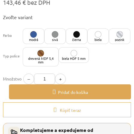
143,46 € bez DPH
Jednotková
Zvoľte variant
cena:
Farba
modrá
sivá
čierna
biela
pozink
Typ police
drevená MDF 5,4
biela HDF 5 mm
mm
−
+
Množstvo
Pridať do košíka
Kúpiť teraz
Kompletujeme a expedujeme od