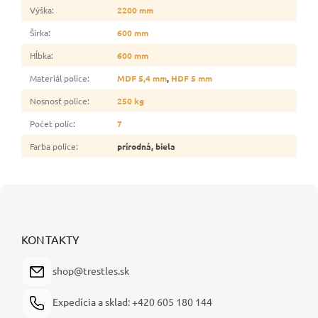
Výška
:
2200 mm
Šírka
:
600 mm
Hĺbka
:
600 mm
Materiál police
:
MDF 5,4 mm
,
HDF 5 mm
Nosnosť police
:
250 kg
Počet políc
:
7
Farba police
:
prírodná, biela
Z
á
p
ä
KONTAKTY
t
i
shop@trestles.sk
e
Expedícia a sklad: +420 605 180 144