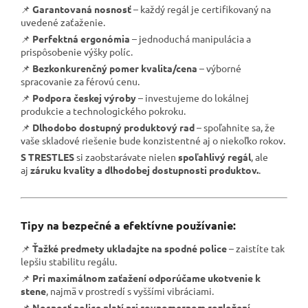
📌
Garantovaná nosnosť
– každý regál je certifikovaný na
uvedené zaťaženie.
📌
Perfektná ergonómia
– jednoduchá manipulácia a
prispôsobenie výšky políc.
📌
Bezkonkurenčný pomer kvalita/cena
– výborné
spracovanie za férovú cenu.
📌
Podpora českej výroby
– investujeme do lokálnej
produkcie a technologického pokroku.
📌
Dlhodobo dostupný produktový rad
– spoľahnite sa, že
vaše skladové riešenie bude konzistentné aj o niekoľko rokov.
S TRESTLES
si zaobstarávate nielen
spoľahlivý regál
, ale
aj
záruku kvality a dlhodobej dostupnosti produktov.
.
Tipy na bezpečné a efektívne používanie:
📌
Ťažké predmety ukladajte na spodné police
– zaistíte tak
lepšiu stabilitu regálu.
📌
Pri maximálnom zaťažení odporúčame ukotvenie k
stene
, najmä v prostredí s vyššími vibráciami.
📌
Nosnosť police platí pri rovnomernom rozložení