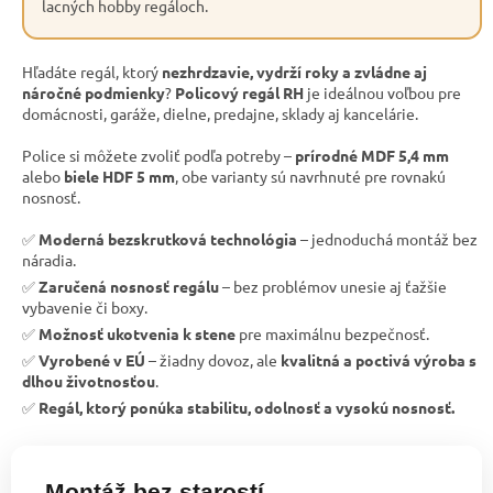
lacných hobby regáloch.
Hľadáte regál, ktorý
nezhrdzavie, vydrží roky a zvládne aj
náročné podmienky
?
Policový regál RH
je ideálnou voľbou pre
domácnosti, garáže, dielne, predajne, sklady aj kancelárie.
Police si môžete zvoliť podľa potreby –
prírodné MDF 5,4 mm
alebo
biele HDF 5 mm
, obe varianty sú navrhnuté pre rovnakú
nosnosť.
✅
Moderná bezskrutková technológia
– jednoduchá montáž bez
náradia.
✅
Zaručená nosnosť regálu
– bez problémov unesie aj ťažšie
vybavenie či boxy.
✅
Možnosť ukotvenia k stene
pre maximálnu bezpečnosť.
✅
Vyrobené v EÚ
– žiadny dovoz, ale
kvalitná a poctivá výroba s
dlhou životnosťou
.
✅
Regál, ktorý ponúka stabilitu, odolnosť a vysokú nosnosť.
Montáž bez starostí