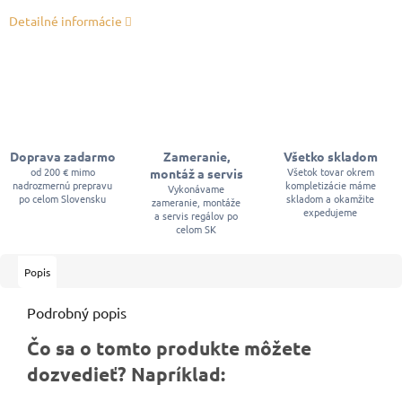
Detailné informácie
Doprava zadarmo
Zameranie,
Všetko skladom
od 200 € mimo
Všetok tovar okrem
montáž a servis
nadrozmernú prepravu
kompletizácie máme
Vykonávame
po celom Slovensku
skladom a okamžite
zameranie, montáže
expedujeme
a servis regálov po
celom SK
Popis
Podrobný popis
Čo sa o tomto produkte môžete
dozvedieť? Napríklad: