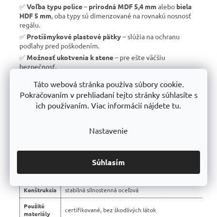
✅
Voľba typu police
–
prírodná MDF 5,4 mm
alebo
biela
HDF 5 mm
, oba typy sú dimenzované na rovnakú nosnosť
regálu.
✅
Protišmykové plastové pätky
– slúžia na ochranu
podlahy pred poškodením.
✅
Možnosť ukotvenia k stene
– pre ešte väčšiu
bezpečnosť.
✅
Vyrobené v EÚ
– žiadny dovoz, ale
kvalitná a poctivá
Táto webová stránka používa súbory cookie.
výroba s dlhou životnosťou
.
Pokračovaním v prehliadaní tejto stránky súhlasíte s
✅
10 rokov záruka
– dôkaz kvality a dlhodobej odolnosti.
ich používaním. Viac informácií nájdete tu.
Nastavenie
📊 Porovnanie s bežnými regálmi na trhu:
Vlastnosť
regály Trestles RH 🏆
Súhlasím
Montáž
bezskrutková – jednoduchá
Konštrukcia
stabilná silnostenná oceľová
Použité
certifikované, bez škodlivých látok
materiály