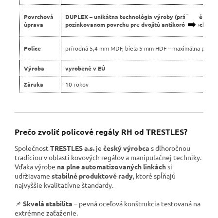
Povrchová
DUPLEX – unikátna technológia výroby (práškové lako
➡️
úprava
pozinkovanom povrchu pre dvojitú antikoróznu ochranu
Police
prírodná 5,4 mm MDF, biela 5 mm HDF – maximálna pevno
Výroba
vyrobené v EÚ
Záruka
10 rokov
Prečo zvoliť policové regály RH od TRESTLES?
Společnost
TRESTLES a.s.
je
český výrobca
s dlhoročnou
tradíciou v oblasti kovových regálov a manipulačnej techniky.
Vďaka výrobe
na plne automatizovaných linkách
si
udržiavame
stabilné produktové rady
, ktoré spĺňajú
najvyššie kvalitatívne štandardy.
📌
Skvelá stabilita
– pevná oceľová konštrukcia testovaná na
extrémne zaťaženie.