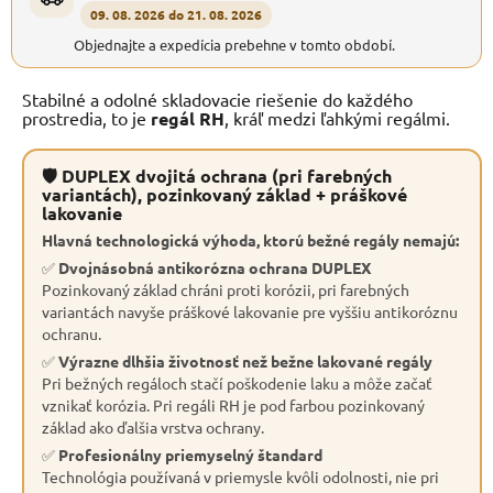
09. 08. 2026 do 21. 08. 2026
Objednajte a expedícia prebehne v tomto období.
Stabilné a odolné skladovacie riešenie do každého
prostredia, to je
regál RH
, kráľ medzi ľahkými regálmi.
🛡 DUPLEX dvojitá ochrana (pri farebných
variantách), pozinkovaný základ + práškové
lakovanie
Hlavná technologická výhoda, ktorú bežné regály nemajú:
✅
Dvojnásobná antikorózna ochrana DUPLEX
Pozinkovaný základ chráni proti korózii, pri farebných
variantách navyše práškové lakovanie pre vyššiu antikoróznu
ochranu.
✅
Výrazne dlhšia životnosť než bežne lakované regály
Pri bežných regáloch stačí poškodenie laku a môže začať
vznikať korózia. Pri regáli RH je pod farbou pozinkovaný
základ ako ďalšia vrstva ochrany.
✅
Profesionálny priemyselný štandard
Technológia používaná v priemysle kvôli odolnosti, nie pri