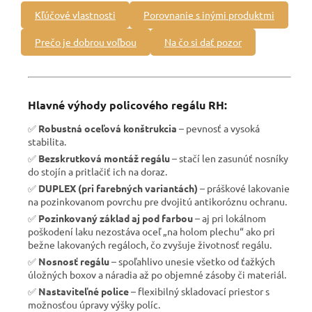
Kľúčové vlastnosti
Porovnanie s inými produktmi
Prečo je dobrou voľbou
Na čo si dať pozor
Hlavné výhody policového regálu RH:
✅
Robustná oceľová konštrukcia
– pevnosť a vysoká
stabilita.
✅
Bezskrutková montáž regálu
– stačí len zasunúť nosníky
do stojín a pritlačiť ich na doraz.
✅
DUPLEX (pri farebných variantách)
– práškové lakovanie
na pozinkovanom povrchu pre dvojitú antikoróznu ochranu.
✅
Pozinkovaný základ aj pod farbou
– aj pri lokálnom
poškodení laku nezostáva oceľ „na holom plechu“ ako pri
bežne lakovaných regáloch, čo zvyšuje životnosť regálu.
✅
Nosnosť regálu
– spoľahlivo unesie všetko od ťažkých
úložných boxov a náradia až po objemné zásoby či materiál.
✅
Nastaviteľné police
– flexibilný skladovací priestor s
možnosťou úpravy výšky políc.