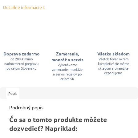
Detailné informácie
Doprava zadarmo
Zameranie,
Všetko skladom
od 200 € mimo
Všetok tovar okrem
montáž a servis
nadrozmernú prepravu
kompletizácie máme
Vykonávame
po celom Slovensku
skladom a okamžite
zameranie, montáže
expedujeme
a servis regálov po
celom SK
Popis
Podrobný popis
Čo sa o tomto produkte môžete
dozvedieť? Napríklad: