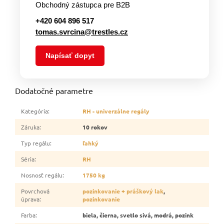
Obchodný zástupca pre B2B
+420 604 896 517
tomas.svrcina@trestles.cz
Napísať dopyt
Dodatočné parametre
Kategória
:
RH - univerzálne regály
Záruka
:
10 rokov
Typ regálu
:
ľahký
Séria
:
RH
Nosnosť regálu
:
1750 kg
Povrchová
pozinkovanie + práškový lak
,
úprava
:
pozinkovanie
Farba
:
biela, čierna, svetlo sivá, modrá, pozink