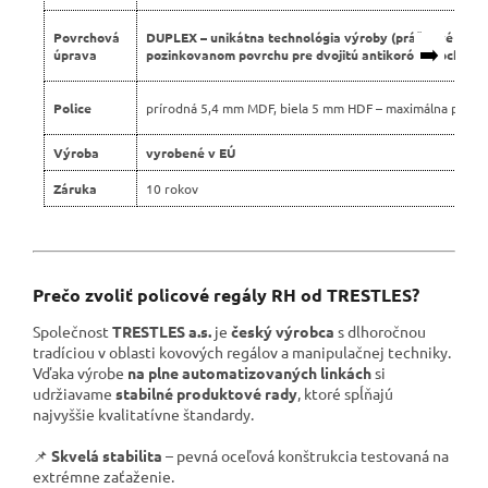
Povrchová
DUPLEX – unikátna technológia výroby (práškové lako
➡️
úprava
pozinkovanom povrchu pre dvojitú antikoróznu ochranu
Police
prírodná 5,4 mm MDF, biela 5 mm HDF – maximálna pevno
Výroba
vyrobené v EÚ
Záruka
10 rokov
Prečo zvoliť policové regály RH od TRESTLES?
Společnost
TRESTLES a.s.
je
český výrobca
s dlhoročnou
tradíciou v oblasti kovových regálov a manipulačnej techniky.
Vďaka výrobe
na plne automatizovaných linkách
si
udržiavame
stabilné produktové rady
, ktoré spĺňajú
najvyššie kvalitatívne štandardy.
📌
Skvelá stabilita
– pevná oceľová konštrukcia testovaná na
extrémne zaťaženie.