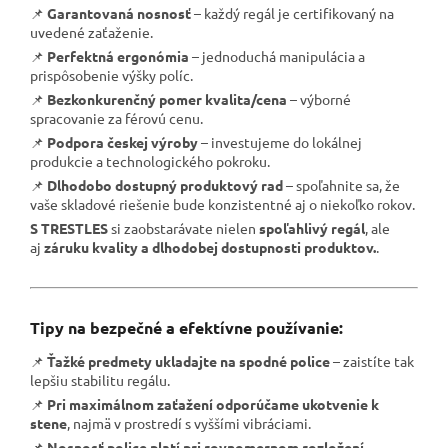
📌
Garantovaná nosnosť
– každý regál je certifikovaný na
uvedené zaťaženie.
📌
Perfektná ergonómia
– jednoduchá manipulácia a
prispôsobenie výšky políc.
📌
Bezkonkurenčný pomer kvalita/cena
– výborné
spracovanie za férovú cenu.
📌
Podpora českej výroby
– investujeme do lokálnej
produkcie a technologického pokroku.
📌
Dlhodobo dostupný produktový rad
– spoľahnite sa, že
vaše skladové riešenie bude konzistentné aj o niekoľko rokov.
S TRESTLES
si zaobstarávate nielen
spoľahlivý regál
, ale
aj
záruku kvality a dlhodobej dostupnosti produktov.
.
Tipy na bezpečné a efektívne používanie:
📌
Ťažké predmety ukladajte na spodné police
– zaistíte tak
lepšiu stabilitu regálu.
📌
Pri maximálnom zaťažení odporúčame ukotvenie k
stene
, najmä v prostredí s vyššími vibráciami.
📌
Nosnosť police platí pri rovnomernom rozložení