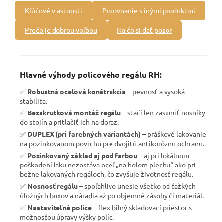
Kľúčové vlastnosti
Porovnanie s inými produktmi
Prečo je dobrou voľbou
Na čo si dať pozor
Hlavné výhody policového regálu RH:
✅
Robustná oceľová konštrukcia
– pevnosť a vysoká
stabilita.
✅
Bezskrutková montáž regálu
– stačí len zasunúť nosníky
do stojín a pritlačiť ich na doraz.
✅
DUPLEX (pri farebných variantách)
– práškové lakovanie
na pozinkovanom povrchu pre dvojitú antikoróznu ochranu.
✅
Pozinkovaný základ aj pod farbou
– aj pri lokálnom
poškodení laku nezostáva oceľ „na holom plechu“ ako pri
bežne lakovaných regáloch, čo zvyšuje životnosť regálu.
✅
Nosnosť regálu
– spoľahlivo unesie všetko od ťažkých
úložných boxov a náradia až po objemné zásoby či materiál.
✅
Nastaviteľné police
– flexibilný skladovací priestor s
možnosťou úpravy výšky políc.