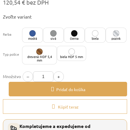
120,54 € bez DPH
Jednotková
Zvoľte variant
cena:
Farba
modrá
sivá
čierna
biela
pozink
Typ police
drevená MDF 5,4
biela HDF 5 mm
mm
−
+
Množstvo
Pridať do košíka
Kúpiť teraz
Kompletujeme a expedujeme od