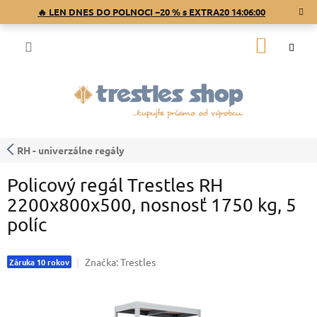
Prejsť
🔥 LEN DNES DO POLNOCI −20 % s EXTRA20
14:06:00
na
obsah
NÁKU
KOŠÍK
RH - univerzálne regály
Policový regál Trestles RH
2200x800x500, nosnosť 1750 kg, 5
políc
Značka:
Trestles
Záruka 10 rokov