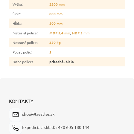
Výška
:
2200 mm
Šírka
:
800 mm
Hĺbka
:
500 mm
Materiál police
:
MDF 5,4 mm
,
HDF 5 mm
Nosnosť police
:
350 kg
Počet políc
:
5
Farba police
:
prírodná, biela
Z
á
p
ä
KONTAKTY
t
i
shop@trestles.sk
e
Expedícia a sklad: +420 605 180 144