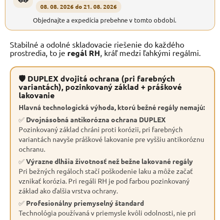
08. 08. 2026 do 21. 08. 2026
Objednajte a expedícia prebehne v tomto období.
Stabilné a odolné skladovacie riešenie do každého
prostredia, to je
regál RH
, kráľ medzi ľahkými regálmi.
🛡 DUPLEX dvojitá ochrana (pri farebných
variantách), pozinkovaný základ + práškové
lakovanie
Hlavná technologická výhoda, ktorú bežné regály nemajú:
✅
Dvojnásobná antikorózna ochrana DUPLEX
Pozinkovaný základ chráni proti korózii, pri farebných
variantách navyše práškové lakovanie pre vyššiu antikoróznu
ochranu.
✅
Výrazne dlhšia životnosť než bežne lakované regály
Pri bežných regáloch stačí poškodenie laku a môže začať
vznikať korózia. Pri regáli RH je pod farbou pozinkovaný
základ ako ďalšia vrstva ochrany.
✅
Profesionálny priemyselný štandard
Technológia používaná v priemysle kvôli odolnosti, nie pri