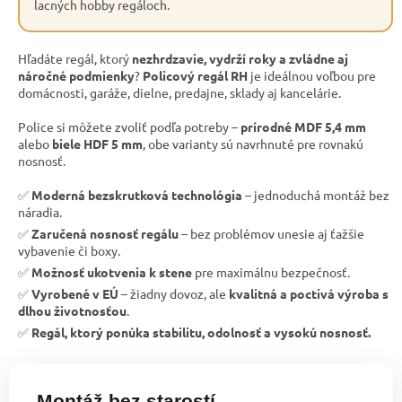
lacných hobby regáloch.
Hľadáte regál, ktorý
nezhrdzavie, vydrží roky a zvládne aj
náročné podmienky
?
Policový regál RH
je ideálnou voľbou pre
domácnosti, garáže, dielne, predajne, sklady aj kancelárie.
Police si môžete zvoliť podľa potreby –
prírodné MDF 5,4 mm
alebo
biele HDF 5 mm
, obe varianty sú navrhnuté pre rovnakú
nosnosť.
✅
Moderná bezskrutková technológia
– jednoduchá montáž bez
náradia.
✅
Zaručená nosnosť regálu
– bez problémov unesie aj ťažšie
vybavenie či boxy.
✅
Možnosť ukotvenia k stene
pre maximálnu bezpečnosť.
✅
Vyrobené v EÚ
– žiadny dovoz, ale
kvalitná a poctivá výroba s
dlhou životnosťou
.
✅
Regál, ktorý ponúka stabilitu, odolnosť a vysokú nosnosť.
Montáž bez starostí