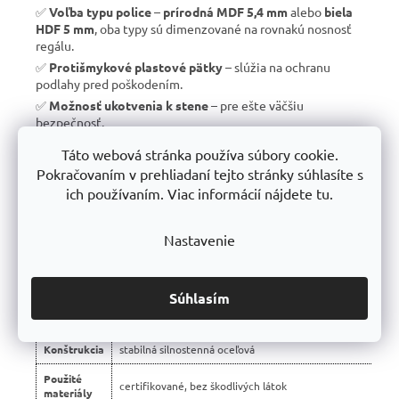
✅
Voľba typu police
–
prírodná MDF 5,4 mm
alebo
biela
HDF 5 mm
, oba typy sú dimenzované na rovnakú nosnosť
regálu.
✅
Protišmykové plastové pätky
– slúžia na ochranu
podlahy pred poškodením.
✅
Možnosť ukotvenia k stene
– pre ešte väčšiu
bezpečnosť.
✅
Vyrobené v EÚ
– žiadny dovoz, ale
kvalitná a poctivá
Táto webová stránka používa súbory cookie.
výroba s dlhou životnosťou
.
Pokračovaním v prehliadaní tejto stránky súhlasíte s
✅
10 rokov záruka
– dôkaz kvality a dlhodobej odolnosti.
ich používaním. Viac informácií nájdete tu.
Nastavenie
📊 Porovnanie s bežnými regálmi na trhu:
Vlastnosť
regály Trestles RH 🏆
Súhlasím
Montáž
bezskrutková – jednoduchá
Konštrukcia
stabilná silnostenná oceľová
Použité
certifikované, bez škodlivých látok
materiály