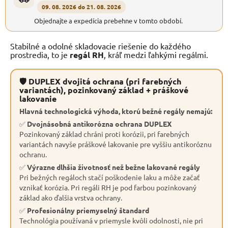
09. 08. 2026 do 21. 08. 2026
Objednajte a expedícia prebehne v tomto období.
Stabilné a odolné skladovacie riešenie do každého
prostredia, to je
regál RH
, kráľ medzi ľahkými regálmi.
🛡 DUPLEX dvojitá ochrana (pri farebných
variantách), pozinkovaný základ + práškové
lakovanie
Hlavná technologická výhoda, ktorú bežné regály nemajú:
✅
Dvojnásobná antikorózna ochrana DUPLEX
Pozinkovaný základ chráni proti korózii, pri farebných
variantách navyše práškové lakovanie pre vyššiu antikoróznu
ochranu.
✅
Výrazne dlhšia životnosť než bežne lakované regály
Pri bežných regáloch stačí poškodenie laku a môže začať
vznikať korózia. Pri regáli RH je pod farbou pozinkovaný
základ ako ďalšia vrstva ochrany.
✅
Profesionálny priemyselný štandard
Technológia používaná v priemysle kvôli odolnosti, nie pri