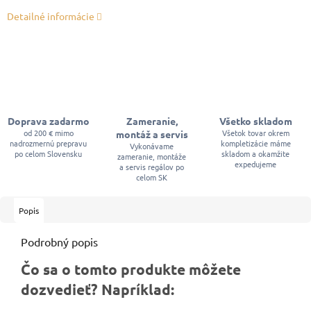
Detailné informácie
Doprava zadarmo
Zameranie,
Všetko skladom
od 200 € mimo
Všetok tovar okrem
montáž a servis
nadrozmernú prepravu
kompletizácie máme
Vykonávame
po celom Slovensku
skladom a okamžite
zameranie, montáže
expedujeme
a servis regálov po
celom SK
Popis
Podrobný popis
Čo sa o tomto produkte môžete
dozvedieť? Napríklad: