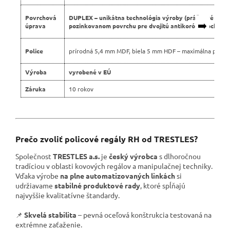
Povrchová
DUPLEX – unikátna technológia výroby (práškové lako
➡️
úprava
pozinkovanom povrchu pre dvojitú antikoróznu ochranu
Police
prírodná 5,4 mm MDF, biela 5 mm HDF – maximálna pevno
Výroba
vyrobené v EÚ
Záruka
10 rokov
Prečo zvoliť policové regály RH od TRESTLES?
Společnost
TRESTLES a.s.
je
český výrobca
s dlhoročnou
tradíciou v oblasti kovových regálov a manipulačnej techniky.
Vďaka výrobe
na plne automatizovaných linkách
si
udržiavame
stabilné produktové rady
, ktoré spĺňajú
najvyššie kvalitatívne štandardy.
📌
Skvelá stabilita
– pevná oceľová konštrukcia testovaná na
extrémne zaťaženie.