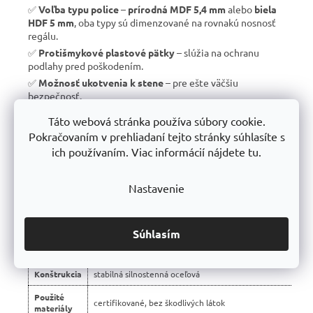
✅
Voľba typu police
–
prírodná MDF 5,4 mm
alebo
biela
HDF 5 mm
, oba typy sú dimenzované na rovnakú nosnosť
regálu.
✅
Protišmykové plastové pätky
– slúžia na ochranu
podlahy pred poškodením.
✅
Možnosť ukotvenia k stene
– pre ešte väčšiu
bezpečnosť.
✅
Vyrobené v EÚ
– žiadny dovoz, ale
kvalitná a poctivá
Táto webová stránka používa súbory cookie.
výroba s dlhou životnosťou
.
Pokračovaním v prehliadaní tejto stránky súhlasíte s
✅
10 rokov záruka
– dôkaz kvality a dlhodobej odolnosti.
ich používaním. Viac informácií nájdete tu.
Nastavenie
📊 Porovnanie s bežnými regálmi na trhu:
Vlastnosť
regály Trestles RH 🏆
Súhlasím
Montáž
bezskrutková – jednoduchá
Konštrukcia
stabilná silnostenná oceľová
Použité
certifikované, bez škodlivých látok
materiály