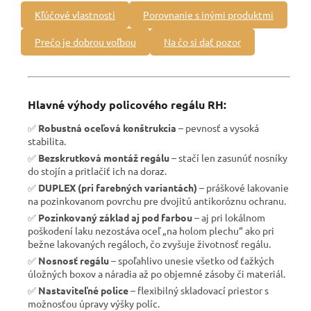
Kľúčové vlastnosti
Porovnanie s inými produktmi
Prečo je dobrou voľbou
Na čo si dať pozor
Hlavné výhody policového regálu RH:
✅
Robustná oceľová konštrukcia
– pevnosť a vysoká
stabilita.
✅
Bezskrutková montáž regálu
– stačí len zasunúť nosníky
do stojín a pritlačiť ich na doraz.
✅
DUPLEX (pri farebných variantách)
– práškové lakovanie
na pozinkovanom povrchu pre dvojitú antikoróznu ochranu.
✅
Pozinkovaný základ aj pod farbou
– aj pri lokálnom
poškodení laku nezostáva oceľ „na holom plechu“ ako pri
bežne lakovaných regáloch, čo zvyšuje životnosť regálu.
✅
Nosnosť regálu
– spoľahlivo unesie všetko od ťažkých
úložných boxov a náradia až po objemné zásoby či materiál.
✅
Nastaviteľné police
– flexibilný skladovací priestor s
možnosťou úpravy výšky políc.