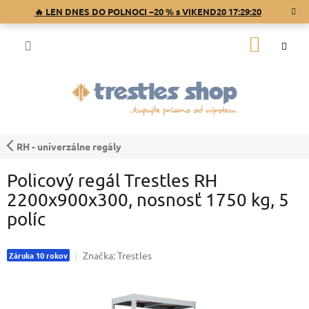
Prejsť
🔥 LEN DNES DO POLNOCI −20 % s VIKEND20
17:29:20
na
obsah
NÁKU
KOŠÍK
RH - univerzálne regály
Policový regál Trestles RH
2200x900x300, nosnosť 1750 kg, 5
políc
Značka:
Trestles
Záruka 10 rokov