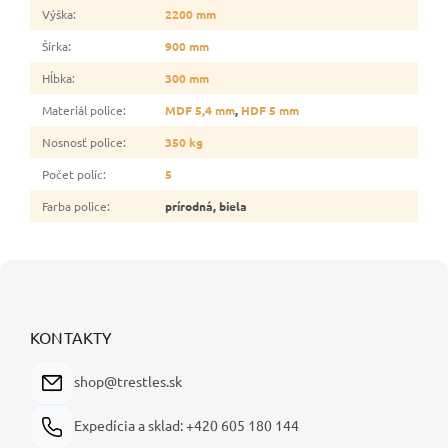
Výška
:
2200 mm
Šírka
:
900 mm
Hĺbka
:
300 mm
Materiál police
:
MDF 5,4 mm
,
HDF 5 mm
Nosnosť police
:
350 kg
Počet políc
:
5
Farba police
:
prírodná, biela
Z
á
p
ä
KONTAKTY
t
i
shop@trestles.sk
e
Expedícia a sklad: +420 605 180 144