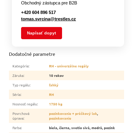
Obchodný zástupca pre B2B
+420 604 896 517
tomas.svrcina@trestles.cz
Napísať dopyt
Dodatočné parametre
Kategória
:
RH - univerzálne regály
Záruka
:
10 rokov
Typ regálu
:
ľahký
Séria
:
RH
Nosnosť regálu
:
1750 kg
Povrchová
pozinkovanie + práškový lak
,
úprava
:
pozinkovanie
Farba
:
biela, čierna, svetlo sivá, modrá, pozink