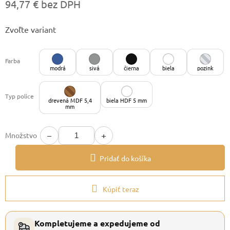
94,77 € bez DPH
Jednotková
Zvoľte variant
cena:
Farba
modrá
sivá
čierna
biela
pozink
Typ police
drevená MDF 5,4
biela HDF 5 mm
mm
−
+
Množstvo
Pridať do košíka
Kúpiť teraz
Kompletujeme a expedujeme od