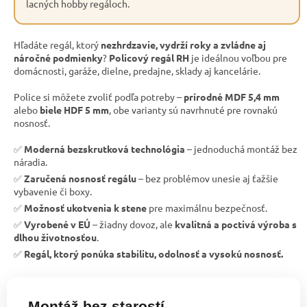
lacných hobby regáloch.
Hľadáte regál, ktorý
nezhrdzavie, vydrží roky a zvládne aj
náročné podmienky
?
Policový regál RH
je ideálnou voľbou pre
domácnosti, garáže, dielne, predajne, sklady aj kancelárie.
Police si môžete zvoliť podľa potreby –
prírodné MDF 5,4 mm
alebo
biele HDF 5 mm
, obe varianty sú navrhnuté pre rovnakú
nosnosť.
✅
Moderná bezskrutková technológia
– jednoduchá montáž bez
náradia.
✅
Zaručená nosnosť regálu
– bez problémov unesie aj ťažšie
vybavenie či boxy.
✅
Možnosť ukotvenia k stene
pre maximálnu bezpečnosť.
✅
Vyrobené v EÚ
– žiadny dovoz, ale
kvalitná a poctivá výroba s
dlhou životnosťou
.
✅
Regál, ktorý ponúka stabilitu, odolnosť a vysokú nosnosť.
Montáž bez starostí