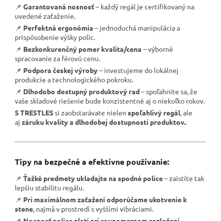
📌
Garantovaná nosnosť
– každý regál je certifikovaný na
uvedené zaťaženie.
📌
Perfektná ergonómia
– jednoduchá manipulácia a
prispôsobenie výšky políc.
📌
Bezkonkurenčný pomer kvalita/cena
– výborné
spracovanie za férovú cenu.
📌
Podpora českej výroby
– investujeme do lokálnej
produkcie a technologického pokroku.
📌
Dlhodobo dostupný produktový rad
– spoľahnite sa, že
vaše skladové riešenie bude konzistentné aj o niekoľko rokov.
S TRESTLES
si zaobstarávate nielen
spoľahlivý regál
, ale
aj
záruku kvality a dlhodobej dostupnosti produktov.
.
Tipy na bezpečné a efektívne používanie:
📌
Ťažké predmety ukladajte na spodné police
– zaistíte tak
lepšiu stabilitu regálu.
📌
Pri maximálnom zaťažení odporúčame ukotvenie k
stene
, najmä v prostredí s vyššími vibráciami.
📌
Nosnosť police platí pri rovnomernom rozložení