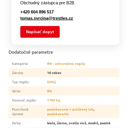
Obchodný zástupca pre B2B
+420 604 896 517
tomas.svrcina@trestles.cz
Napísať dopyt
Dodatočné parametre
Kategória
:
RH - univerzálne regály
Záruka
:
10 rokov
Typ regálu
:
ľahký
Séria
:
RH
Nosnosť regálu
:
1750 kg
Povrchová
pozinkovanie + práškový lak
,
úprava
:
pozinkovanie
Farba
:
biela, čierna, svetlo sivá, modrá, pozink