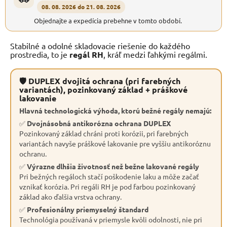
08. 08. 2026 do 21. 08. 2026
Objednajte a expedícia prebehne v tomto období.
Stabilné a odolné skladovacie riešenie do každého
prostredia, to je
regál RH
, kráľ medzi ľahkými regálmi.
🛡 DUPLEX dvojitá ochrana (pri farebných
variantách), pozinkovaný základ + práškové
lakovanie
Hlavná technologická výhoda, ktorú bežné regály nemajú:
✅
Dvojnásobná antikorózna ochrana DUPLEX
Pozinkovaný základ chráni proti korózii, pri farebných
variantách navyše práškové lakovanie pre vyššiu antikoróznu
ochranu.
✅
Výrazne dlhšia životnosť než bežne lakované regály
Pri bežných regáloch stačí poškodenie laku a môže začať
vznikať korózia. Pri regáli RH je pod farbou pozinkovaný
základ ako ďalšia vrstva ochrany.
✅
Profesionálny priemyselný štandard
Technológia používaná v priemysle kvôli odolnosti, nie pri