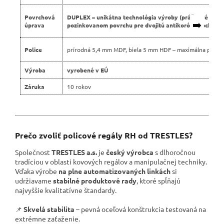
Povrchová
DUPLEX – unikátna technológia výroby (práškové lako
➡️
úprava
pozinkovanom povrchu pre dvojitú antikoróznu ochranu
Police
prírodná 5,4 mm MDF, biela 5 mm HDF – maximálna pevno
Výroba
vyrobené v EÚ
Záruka
10 rokov
Prečo zvoliť policové regály RH od TRESTLES?
Společnost
TRESTLES a.s.
je
český výrobca
s dlhoročnou
tradíciou v oblasti kovových regálov a manipulačnej techniky.
Vďaka výrobe
na plne automatizovaných linkách
si
udržiavame
stabilné produktové rady
, ktoré spĺňajú
najvyššie kvalitatívne štandardy.
📌
Skvelá stabilita
– pevná oceľová konštrukcia testovaná na
extrémne zaťaženie.