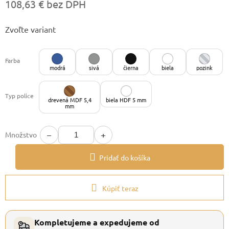
108,63 € bez DPH
Jednotková
Zvoľte variant
cena:
Farba
modrá
sivá
čierna
biela
pozink
Typ police
drevená MDF 5,4
biela HDF 5 mm
mm
−
+
Množstvo
Pridať do košíka
Kúpiť teraz
Kompletujeme a expedujeme od