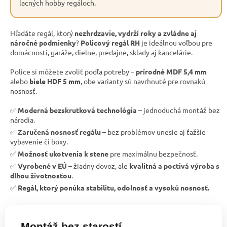
lacných hobby regáloch.
Hľadáte regál, ktorý
nezhrdzavie, vydrží roky a zvládne aj
náročné podmienky
?
Policový regál RH
je ideálnou voľbou pre
domácnosti, garáže, dielne, predajne, sklady aj kancelárie.
Police si môžete zvoliť podľa potreby –
prírodné MDF 5,4 mm
alebo
biele HDF 5 mm
, obe varianty sú navrhnuté pre rovnakú
nosnosť.
✅
Moderná bezskrutková technológia
– jednoduchá montáž bez
náradia.
✅
Zaručená nosnosť regálu
– bez problémov unesie aj ťažšie
vybavenie či boxy.
✅
Možnosť ukotvenia k stene
pre maximálnu bezpečnosť.
✅
Vyrobené v EÚ
– žiadny dovoz, ale
kvalitná a poctivá výroba s
dlhou životnosťou
.
✅
Regál, ktorý ponúka stabilitu, odolnosť a vysokú nosnosť.
Montáž bez starostí