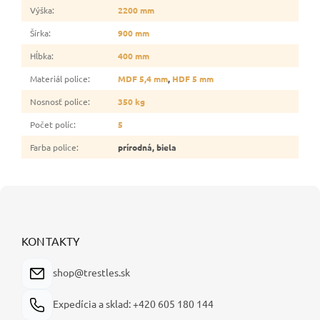
Výška
:
2200 mm
Šírka
:
900 mm
Hĺbka
:
400 mm
Materiál police
:
MDF 5,4 mm
,
HDF 5 mm
Nosnosť police
:
350 kg
Počet políc
:
5
Farba police
:
prírodná, biela
Z
á
p
ä
KONTAKTY
t
i
shop@trestles.sk
e
Expedícia a sklad: +420 605 180 144