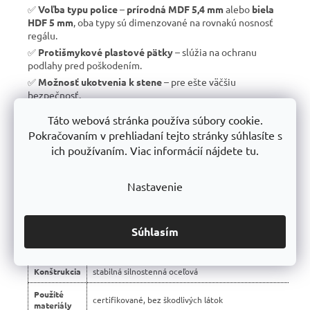
✅
Voľba typu police
–
prírodná MDF 5,4 mm
alebo
biela
HDF 5 mm
, oba typy sú dimenzované na rovnakú nosnosť
regálu.
✅
Protišmykové plastové pätky
– slúžia na ochranu
podlahy pred poškodením.
✅
Možnosť ukotvenia k stene
– pre ešte väčšiu
bezpečnosť.
✅
Vyrobené v EÚ
– žiadny dovoz, ale
kvalitná a poctivá
Táto webová stránka používa súbory cookie.
výroba s dlhou životnosťou
.
Pokračovaním v prehliadaní tejto stránky súhlasíte s
✅
10 rokov záruka
– dôkaz kvality a dlhodobej odolnosti.
ich používaním. Viac informácií nájdete tu.
Nastavenie
📊 Porovnanie s bežnými regálmi na trhu:
Vlastnosť
regály Trestles RH 🏆
Súhlasím
Montáž
bezskrutková – jednoduchá
Konštrukcia
stabilná silnostenná oceľová
Použité
certifikované, bez škodlivých látok
materiály