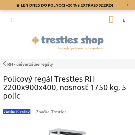
Prejsť
🔥 LEN DNES DO POLNOCI −20 % s EXTRA20
02:29:24
na
obsah
NÁKU
KOŠÍK
RH - univerzálne regály
Policový regál Trestles RH
2200x900x400, nosnosť 1750 kg, 5
políc
Značka:
Trestles
Záruka 10 rokov