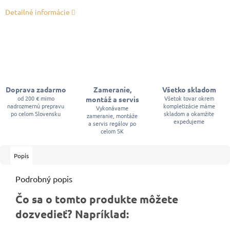
Detailné informácie
Doprava zadarmo
Zameranie,
Všetko skladom
od 200 € mimo
Všetok tovar okrem
montáž a servis
nadrozmernú prepravu
kompletizácie máme
Vykonávame
po celom Slovensku
skladom a okamžite
zameranie, montáže
expedujeme
a servis regálov po
celom SK
Popis
Podrobný popis
Čo sa o tomto produkte môžete
dozvedieť? Napríklad: