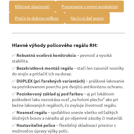
Kľúčové vlastnosti
Porovnanie s inými produktmi
Prečo je dobrou voľbou
Na čo si dať pozor
Hlavné výhody policového regálu RH:
✅
Robustná oceľová konštrukcia
– pevnosť a vysoká
stabilita.
✅
Bezskrutková montáž regálu
– stačí len zasunúť nosníky
do stojín a pritlačiť ich na doraz.
✅
DUPLEX (pri farebných variantách)
– práškové lakovanie
na pozinkovanom povrchu pre dvojitú antikoróznu ochranu.
✅
Pozinkovaný základ aj pod farbou
– aj pri lokálnom
poškodení laku nezostáva oceľ „na holom plechu“ ako pri
bežne lakovaných regáloch, čo zvyšuje životnosť regálu.
✅
Nosnosť regálu
– spoľahlivo unesie všetko od ťažkých
úložných boxov a náradia až po objemné zásoby či materiál.
✅
Nastaviteľné police
– flexibilný skladovací priestor s
možnosťou úpravy výšky políc.