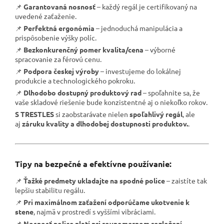
📌
Garantovaná nosnosť
– každý regál je certifikovaný na
uvedené zaťaženie.
📌
Perfektná ergonómia
– jednoduchá manipulácia a
prispôsobenie výšky políc.
📌
Bezkonkurenčný pomer kvalita/cena
– výborné
spracovanie za férovú cenu.
📌
Podpora českej výroby
– investujeme do lokálnej
produkcie a technologického pokroku.
📌
Dlhodobo dostupný produktový rad
– spoľahnite sa, že
vaše skladové riešenie bude konzistentné aj o niekoľko rokov.
S TRESTLES
si zaobstarávate nielen
spoľahlivý regál
, ale
aj
záruku kvality a dlhodobej dostupnosti produktov.
.
Tipy na bezpečné a efektívne používanie:
📌
Ťažké predmety ukladajte na spodné police
– zaistíte tak
lepšiu stabilitu regálu.
📌
Pri maximálnom zaťažení odporúčame ukotvenie k
stene
, najmä v prostredí s vyššími vibráciami.
📌
Nosnosť police platí pri rovnomernom rozložení