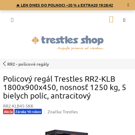
Prejsť
🔥 LEN DNES DO POLNOCI −20 % s EXTRA20
19:28:42
na
obsah
NÁKU
KOŠÍK
RR2 - policové regály
Policový regál Trestles RR2-KLB
1800x900x450, nosnosť 1250 kg, 5
bielych políc, antracitový
RR2-KLB45-5KK
Značka:
Trestles
Akcia
Záruka 10 rokov