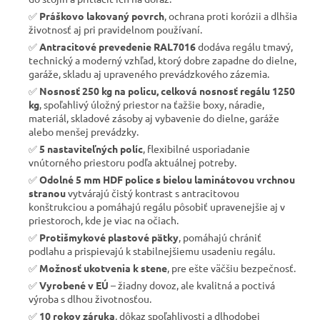
✅
Práškovo lakovaný povrch
, ochrana proti korózii a dlhšia
životnosť aj pri pravidelnom používaní.
✅
Antracitové prevedenie RAL7016
dodáva regálu tmavý,
technický a moderný vzhľad, ktorý dobre zapadne do dielne,
garáže, skladu aj upraveného prevádzkového zázemia.
✅
Nosnosť 250 kg na policu, celková nosnosť regálu 1250
kg
, spoľahlivý úložný priestor na ťažšie boxy, náradie,
materiál, skladové zásoby aj vybavenie do dielne, garáže
alebo menšej prevádzky.
✅
5 nastaviteľných políc
, flexibilné usporiadanie
vnútorného priestoru podľa aktuálnej potreby.
✅
Odolné 5 mm HDF police s bielou laminátovou vrchnou
stranou
vytvárajú čistý kontrast s antracitovou
konštrukciou a pomáhajú regálu pôsobiť upravenejšie aj v
priestoroch, kde je viac na očiach.
✅
Protišmykové plastové pätky
, pomáhajú chrániť
podlahu a prispievajú k stabilnejšiemu usadeniu regálu.
✅
Možnosť ukotvenia k stene
, pre ešte väčšiu bezpečnosť.
✅
Vyrobené v EÚ
– žiadny dovoz, ale kvalitná a poctivá
výroba s dlhou životnosťou.
✅
10 rokov záruka
, dôkaz spoľahlivosti a dlhodobej