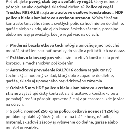
Potrebujete
pevný, stabilný a spoľahlivý regál
, ktorý nebude
pôsobiť len ako obyčajné skladové riešenie?
Policový regál
Trestles RR2-KLB
spája
antracitovú oceľovú konštrukciu
a
HDF
police s bielou laminátovou vrchnou stranou
. Vďaka čistému
kontrastu tmavého rámu a svetlých políc sa hodí nielen do dielne,
garáže alebo skladu, ale aj do kancelárskeho zázemia, predajne
alebo menšej prevádzky, kde je regál viac na očiach.
✅
Moderná bezskrutková technológia
umožňuje jednoduchú
montáž, stačí len zasunúť nosníky do stojín a pritlačiť ich na doraz.
✅
Práškovo lakovaný povrch
chráni oceľovú konštrukciu pred
koróziou a mechanickým poškodením.
✅
Antracitové prevedenie RAL7016
dodáva regálu tmavý,
technický a moderný vzhľad, ktorý dobre zapadne do dielne,
garáže, skladu aj upraveného prevádzkového zázemia.
✅
Odolné 5 mm HDF police s bielou laminátovou vrchnou
stranou
vytvárajú čistý kontrast s antracitovou konštrukciou a
pomáhajú regálu pôsobiť upravenejšie aj v priestoroch, kde je viac
na očiach.
✅
5 políc, nosnosť 250 kg na policu, celková nosnosť 1250 kg
ponúknu spoľahlivý úložný priestor na ťažšie boxy, náradie,
materiál, skladové zásoby aj vybavenie do dielne, garáže alebo
menšej prevádzky.