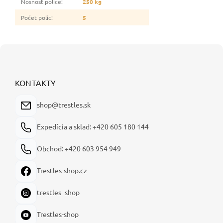
Nosnosť police
:
250 kg
Počet políc
:
5
Z
á
p
ä
KONTAKTY
t
i
shop@trestles.sk
e
Expedícia a sklad: +420 605 180 144
Obchod: +420 603 954 949
Trestles-shop.cz
trestles_shop
Trestles-shop