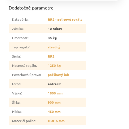
Dodatočné parametre
Kategória
:
RR2 - policové regály
Záruka
:
10 rokov
Hmotnosť
:
35 kg
Typ regálu
:
stredný
Séria
:
RR2
Nosnosť regálu
:
1250 kg
Povrchová úprava
:
práškový lak
Farba
:
antracit
Výška
:
1800 mm
Šírka
:
900 mm
Hĺbka
:
450 mm
Materiál police
:
HDF 5 mm