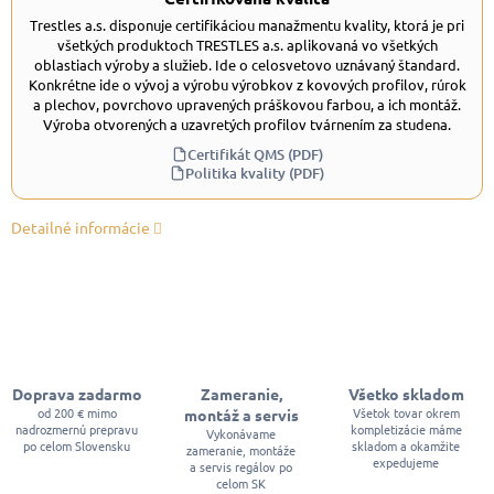
Trestles a.s. disponuje certifikáciou manažmentu kvality, ktorá je pri
všetkých produktoch TRESTLES a.s. aplikovaná vo všetkých
oblastiach výroby a služieb. Ide o celosvetovo uznávaný štandard.
Konkrétne ide o vývoj a výrobu výrobkov z kovových profilov, rúrok
a plechov, povrchovo upravených práškovou farbou, a ich montáž.
Výroba otvorených a uzavretých profilov tvárnením za studena.
Certifikát QMS (PDF)
Politika kvality (PDF)
Detailné informácie
Doprava zadarmo
Zameranie,
Všetko skladom
od 200 € mimo
Všetok tovar okrem
montáž a servis
nadrozmernú prepravu
kompletizácie máme
Vykonávame
po celom Slovensku
skladom a okamžite
zameranie, montáže
expedujeme
a servis regálov po
celom SK