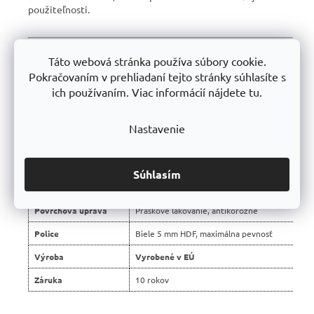
použiteľnosti.
Táto webová stránka používa súbory cookie.
📊 Porovnanie s bežnými regálmi na trhu:
Pokračovaním v prehliadaní tejto stránky súhlasíte s
ich používaním. Viac informácií nájdete tu.
Vlastnosť
Regály Trestles 🏆
Nosnosť police
250 kg
Nastavenie
Konštrukcia
Stabilná hrubostenná oceľová
Montáž
Bezskrutková, jednoduchá
Súhlasím
Použité materiály
Certifikované, bez škodlivých látok
➡️
Povrchová úprava
Práškové lakovanie, antikorózne
Police
Biele 5 mm HDF, maximálna pevnosť
Výroba
Vyrobené v EÚ
Záruka
10 rokov