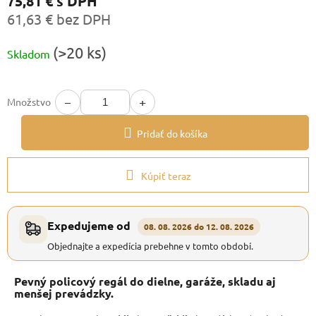
75,81 €
s DPH
61,63 € bez DPH
Jednotková
(>20 ks)
Skladom
cena:
−
+
Množstvo
Pridať do košíka
Kúpiť teraz
Expedujeme od
08. 08. 2026 do 12. 08. 2026
Objednajte a expedícia prebehne v tomto období.
Pevný policový regál do dielne, garáže, skladu aj
menšej prevádzky.