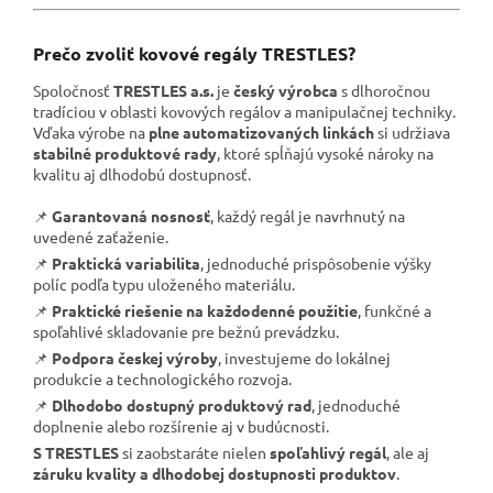
Prečo zvoliť kovové regály TRESTLES?
Spoločnosť
TRESTLES a.s.
je
český výrobca
s dlhoročnou
tradíciou v oblasti kovových regálov a manipulačnej techniky.
Vďaka výrobe na
plne automatizovaných linkách
si udržiava
stabilné produktové rady
, ktoré spĺňajú vysoké nároky na
kvalitu aj dlhodobú dostupnosť.
📌
Garantovaná nosnosť
, každý regál je navrhnutý na
uvedené zaťaženie.
📌
Praktická variabilita
, jednoduché prispôsobenie výšky
políc podľa typu uloženého materiálu.
📌
Praktické riešenie na každodenné použitie
, funkčné a
spoľahlivé skladovanie pre bežnú prevádzku.
📌
Podpora českej výroby
, investujeme do lokálnej
produkcie a technologického rozvoja.
📌
Dlhodobo dostupný produktový rad
, jednoduché
doplnenie alebo rozšírenie aj v budúcnosti.
S TRESTLES
si zaobstaráte nielen
spoľahlivý regál
, ale aj
záruku kvality a dlhodobej dostupnosti produktov
.