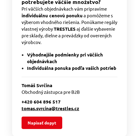
potrebujete väčšie množstvo?
Pri väčších objednávkach vám pripravíme
individuálnu cenovú ponuku
a pomôžeme s
výberom vhodného riešenia. Ponúkame regály
vlastnej výroby
TRESTLES
aj ďalšie vybavenie
pre sklady, dielne a prevádzky od overených
výrobcov.
Výhodnejšie podmienky pri väčších
objednávkach
Individuálna ponuka podľa vašich potrieb
Tomáš Svrčina
Obchodný zástupca pre B2B
+420 604 896 517
tomas.svrcina@trestles.cz
Napísať dopyt