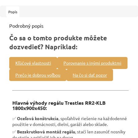
Popis
Podrobný popis
Čo sa o tomto produkte môžete
dozvedieť? Napríklad:
Kľúčové vlastnosti
Porovnanie s inými produktmi
Prečo je dobrou voľbou
Na čo si dať pozor
Hlavné výhody regálu Trestles RR2-KLB
1800x900x450:
✅
Oceľová konštrukcia
, spoľahlivé riešenie na každodenné
použitie v domácnosti, dielni, garáži alebo sklade.
✅
Bezskrutková montáž regálu
, stačí len zasunúť nosníky
do stojín a pritlačiť ich na doraz.