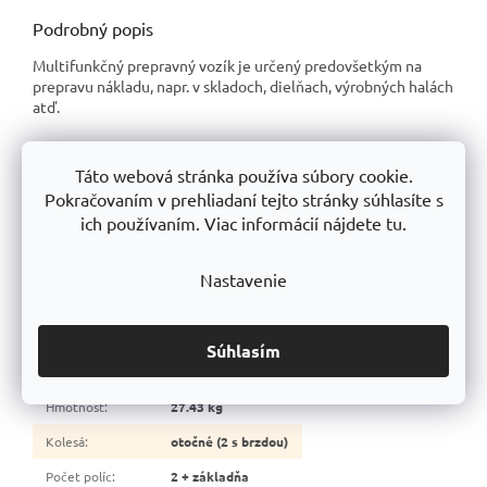
Podrobný popis
Multifunkčný prepravný vozík je určený predovšetkým na
prepravu nákladu, napr. v skladoch, dielňach, výrobných halách
atď.
Prepravný policový vozík:
Táto webová stránka používa súbory cookie.
oceľová konštrukcia
Pokračovaním v prehliadaní tejto stránky súhlasíte s
preglejkové dno
ich používaním. Viac informácií nájdete tu.
2 police + základňa
štyri otočné kolieska s priemerom 100 mm, dve z nich s brzdou
práškové lakovanie RAL5017
Nastavenie
Dodatočné parametre
Kategória
:
Transportné vozíky
Súhlasím
Záruka
:
10 rokov
Hmotnosť
:
27.43 kg
Kolesá
:
otočné (2 s brzdou)
Počet políc
:
2 + základňa