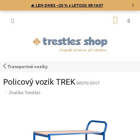
Prejsť
🔥 LEN DNES −20 % s LETO20:
09:14:06
na
obsah
NÁKU
KOŠÍK
Transportné vozíky
Policový vozík TREK
W07N-5017
Značka:
Trestles