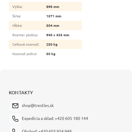
Výška
:
898 mm
Šírka
:
1071 mm
Hĺbka
:
504 mm
Rozmer plošiny
:
940 x 435 mm
Celková nosnosť
:
250 kg
Nosnosť police
:
50 kg
Z
á
p
ä
KONTAKTY
t
i
shop@trestles.sk
e
Expedícia a sklad: +420 605 180 144
Obchod: +420 603 954 949