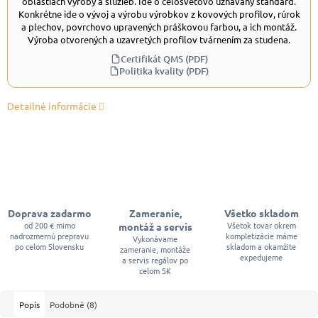
oblastiach výroby a služieb. Ide o celosvetovo uznávaný štandard.
Konkrétne ide o vývoj a výrobu výrobkov z kovových profilov, rúrok
a plechov, povrchovo upravených práškovou farbou, a ich montáž.
Výroba otvorených a uzavretých profilov tvárnením za studena.
Certifikát QMS (PDF)
Politika kvality (PDF)
Detailné informácie
Doprava zadarmo
Zameranie,
Všetko skladom
od 200 € mimo
Všetok tovar okrem
montáž a servis
nadrozmernú prepravu
kompletizácie máme
Vykonávame
po celom Slovensku
skladom a okamžite
zameranie, montáže
expedujeme
a servis regálov po
celom SK
Popis
Podobné (8)