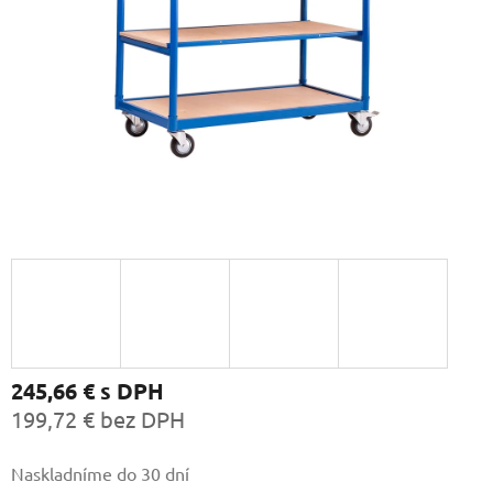
245,66 €
s DPH
199,72 € bez DPH
Jednotková
Naskladníme do 30 dní
cena: