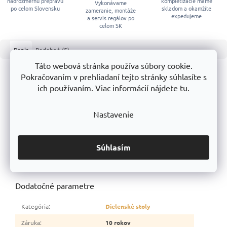
nadrozmernú prepravu
kompletizácie máme
Vykonávame
po celom Slovensku
skladom a okamžite
zameranie, montáže
expedujeme
a servis regálov po
celom SK
Popis
Podobné (5)
Táto webová stránka používa súbory cookie.
Podrobný popis
Pokračovaním v prehliadaní tejto stránky súhlasíte s
ich používaním. Viac informácií nájdete tu.
Náš dielenský stôl je vybavený kvalitnou pracovnou doskou z
preglejky s
hrúbkou
30 mm
, ktorá poskytuje stabilný a odolný
povrch pre vaše projekty.
Oceľová konštrukcia
poskytuje
Nastavenie
pevnosť a odolnosť, zatiaľ čo povrchová úprava
práškovou
farbou
modrej farby
(RAL5017
) dodáva stolu elegantný
vzhľad a chráni ho pred poveternostnými vplyvmi.
Súhlasím
S naším dielenským stolom získate kombináciu kvality,
dizajnu a funkčnosti.
Dodatočné parametre
Kategória
:
Dielenské stoly
Záruka
:
10 rokov