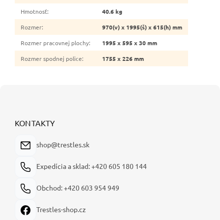
Hmotnosť
:
40.6 kg
Rozmer
:
970(v) x 1995(š) x 615(h) mm
Rozmer pracovnej plochy
:
1995 x 595 x 30 mm
Rozmer spodnej police
:
1755 x 226 mm
Z
á
p
ä
KONTAKTY
t
i
shop@trestles.sk
e
Expedícia a sklad: +420 605 180 144
Obchod: +420 603 954 949
Trestles-shop.cz