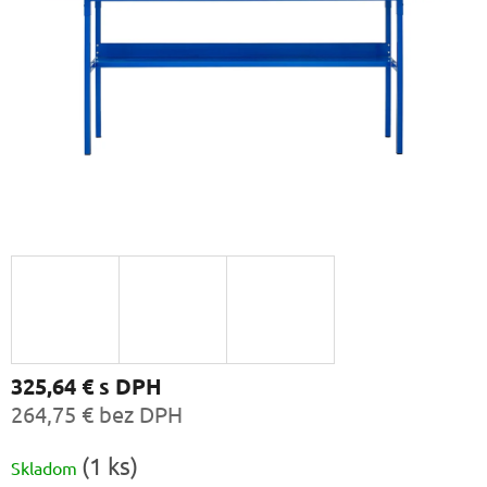
325,64 €
s DPH
264,75 € bez DPH
Jednotková
(1 ks)
Skladom
cena: