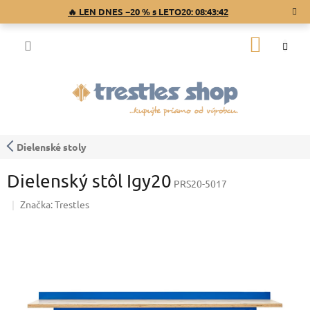
Prejsť
🔥 LEN DNES −20 % s LETO20:
08:43:42
na
obsah
NÁKU
KOŠÍK
Dielenské stoly
Dielenský stôl Igy20
PRS20-5017
Značka:
Trestles