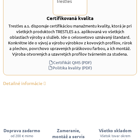
Certifikovaná kvalita
Trestles a.s. disponuje certifikáciou manažmentu kvality, ktorá je pri
všetkých produktoch TRESTLES a.s. aplikovaná vo všetkých
oblastiach výroby a služieb. Ide o celosvetovo uznávaný štandard.
Konkrétne ide o vývoj a výrobu výrobkov z kovových profilov, rúrok
a plechov, povrchovo upravených práškovou farbou, a ich montáž.
Výroba otvorených a uzavretých profilov tvárnením za studena.
Certifikát QMS (PDF)
Politika kvality (PDF)
Detailné informácie
Doprava zadarmo
Zameranie,
Všetko skladom
od 200 € mimo
Všetok tovar okrem
montáž a servis