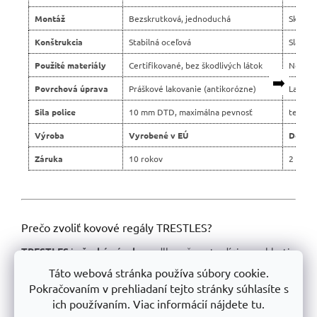
Montáž
Bezskrutková, jednoduchá
Skrutko
Konštrukcia
Stabilná oceľová
Slabší 
Použité materiály
Certifikované, bez škodlivých látok
Nejasn
➡️
Povrchová úprava
Práškové lakovanie (antikorózne)
Lacné 
Sila police
10 mm DTD, maximálna pevnosť
tenšie 
Výroba
Vyrobené v EÚ
Dovoz 
Záruka
10 rokov
2 roky
Prečo zvoliť kovové regály TRESTLES?
TRESTLES
je
český výrobca
s dlhoročnou tradíciou v oblasti
kovových regálov a manipulačnej techniky. Vďaka výrobe na
Táto webová stránka používa súbory cookie.
plne automatizovaných linkách
si udržiavame
stabilné
Pokračovaním v prehliadaní tejto stránky súhlasíte s
produktové rady
, ktoré spĺňajú najvyššie kvalitatívne
ich používaním. Viac informácií nájdete tu.
štandardy.