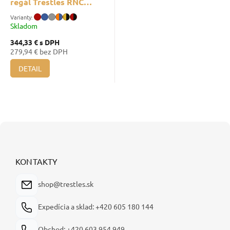
regál Trestles RNC
1400x1600x600, nosnosť
1600 kg, 2 police
Skladom
344,33 €
s DPH
279,94 € bez DPH
DETAIL
Z
á
p
ä
KONTAKTY
t
i
shop@trestles.sk
e
Expedícia a sklad: +420 605 180 144
Obchod: +420 603 954 949