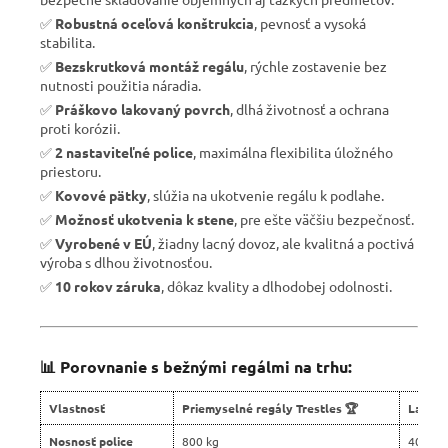
✅
Robustná oceľová konštrukcia
, pevnosť a vysoká
stabilita.
✅
Bezskrutková montáž regálu
, rýchle zostavenie bez
nutnosti použitia náradia.
✅
Práškovo lakovaný povrch
, dlhá životnosť a ochrana
proti korózii.
✅
2 nastaviteľné police
, maximálna flexibilita úložného
priestoru.
✅
Kovové pätky
, slúžia na ukotvenie regálu k podlahe.
✅
Možnosť ukotvenia k stene
, pre ešte väčšiu bezpečnosť.
✅
Vyrobené v EÚ
, žiadny lacný dovoz, ale kvalitná a poctivá
výroba s dlhou životnosťou.
✅
10 rokov záruka
, dôkaz kvality a dlhodobej odolnosti.
📊 Porovnanie s bežnými regálmi na trhu:
Vlastnosť
Priemyselné regály Trestles 🏆
Lacné 
Nosnosť police
800 kg
400 kg