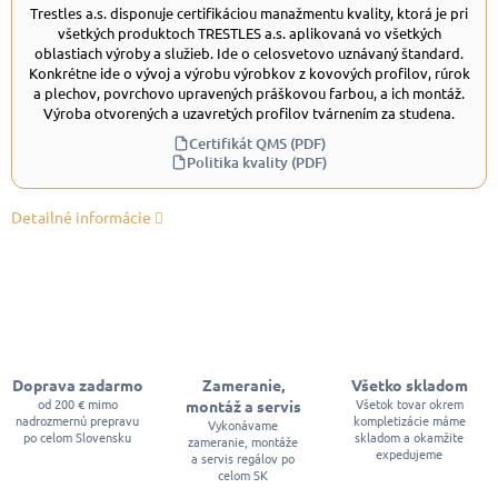
Trestles a.s. disponuje certifikáciou manažmentu kvality, ktorá je pri
všetkých produktoch TRESTLES a.s. aplikovaná vo všetkých
oblastiach výroby a služieb. Ide o celosvetovo uznávaný štandard.
Konkrétne ide o vývoj a výrobu výrobkov z kovových profilov, rúrok
a plechov, povrchovo upravených práškovou farbou, a ich montáž.
Výroba otvorených a uzavretých profilov tvárnením za studena.
Certifikát QMS (PDF)
Politika kvality (PDF)
Detailné informácie
Doprava zadarmo
Zameranie,
Všetko skladom
od 200 € mimo
Všetok tovar okrem
montáž a servis
nadrozmernú prepravu
kompletizácie máme
Vykonávame
po celom Slovensku
skladom a okamžite
zameranie, montáže
expedujeme
a servis regálov po
celom SK