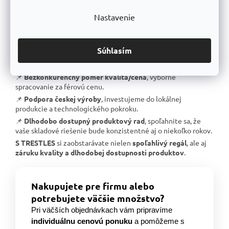
📌
Skvelá stabilita
, pevná oceľová konštrukcia testovaná na
Nastavenie
extrémne zaťaženie.
📌
Garantovaná nosnosť
, každý regál je certifikovaný na
uvedené zaťaženie.
Súhlasím
📌
Perfektná ergonómia
, jednoduchá manipulácia a
prispôsobenie výšky políc.
📌
Bezkonkurenčný pomer kvalita/cena
, výborné
spracovanie za férovú cenu.
📌
Podpora českej výroby
, investujeme do lokálnej
produkcie a technologického pokroku.
📌
Dlhodobo dostupný produktový rad
, spoľahnite sa, že
vaše skladové riešenie bude konzistentné aj o niekoľko rokov.
S TRESTLES
si zaobstarávate nielen
spoľahlivý regál
, ale aj
záruku kvality a dlhodobej dostupnosti produktov
.
Nakupujete pre firmu alebo
potrebujete väčšie množstvo?
Pri väčších objednávkach vám pripravíme
individuálnu cenovú ponuku
a pomôžeme s