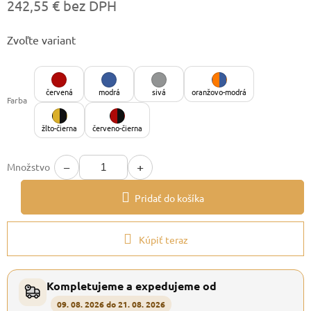
242,55 € bez DPH
Jednotková
Zvoľte variant
cena:
červená
modrá
sivá
oranžovo-modrá
Farba
žlto-čierna
červeno-čierna
−
+
Množstvo
Pridať do košíka
Kúpiť teraz
Kompletujeme a expedujeme od
09. 08. 2026 do 21. 08. 2026