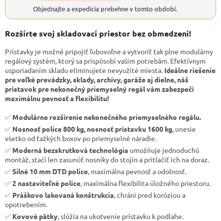
Objednajte a expedícia prebehne v tomto období.
Rozšírte svoj skladovací priestor bez obmedzení!
Prístavky je možné pripojiť ľubovoľne a vytvoriť tak plne modulárny
regálový systém, ktorý sa prispôsobí vašim potrebám. Efektívnym
usporiadaním skladu eliminujete nevyužité miesta.
Ideálne riešenie
pre veľké prevádzky, sklady, archívy, garáže aj dielne, náš
prístavok pre nekonečný priemyselný regál vám zabezpečí
maximálnu pevnosť a flexibilitu!
✅
Modulárne rozšírenie nekonečného priemyselného regálu.
✅
Nosnosť police 800 kg, nosnosť prístavku 1600 kg
, unesie
všetko od ťažkých boxov po priemyselné náradie.
✅
Moderná bezskrutková technológia
umožňuje jednoduchú
montáž, stačí len zasunúť nosníky do stojín a pritlačiť ich na doraz.
✅
Silné 10 mm DTD police
, maximálna pevnosť a odolnosť.
✅
2 nastaviteľné police
, maximálna flexibilita úložného priestoru.
✅
Práškovo lakovaná konštrukcia
, chráni pred koróziou a
opotrebením.
✅
Kovové pätky
, slúžia na ukotvenie prístavku k podlahe.