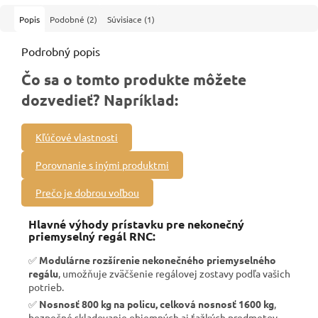
Popis
Podobné (2)
Súvisiace (1)
Podrobný popis
Čo sa o tomto produkte môžete
dozvedieť? Napríklad:
Kľúčové vlastnosti
Porovnanie s inými produktmi
Prečo je dobrou voľbou
Hlavné výhody prístavku pre nekonečný
priemyselný regál RNC:
✅
Modulárne rozšírenie nekonečného priemyselného
regálu
, umožňuje zväčšenie regálovej zostavy podľa vašich
potrieb.
✅
Nosnosť 800 kg na policu, celková nosnosť 1600 kg
,
bezpečné skladovanie objemných aj ťažkých predmetov.