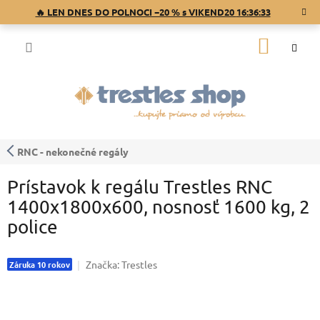
Prejsť
🔥 LEN DNES DO POLNOCI −20 % s VIKEND20
16:36:33
na
obsah
NÁKU
KOŠÍK
RNC - nekonečné regály
Prístavok k regálu Trestles RNC
1400x1800x600, nosnosť 1600 kg, 2
police
Značka:
Trestles
Záruka 10 rokov