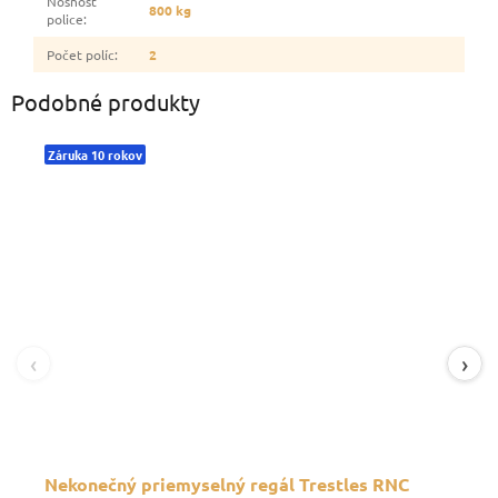
Nosnosť
800 kg
police
:
Počet políc
:
2
Podobné produkty
Záruka 10 rokov
‹
›
Nekonečný priemyselný regál Trestles RNC