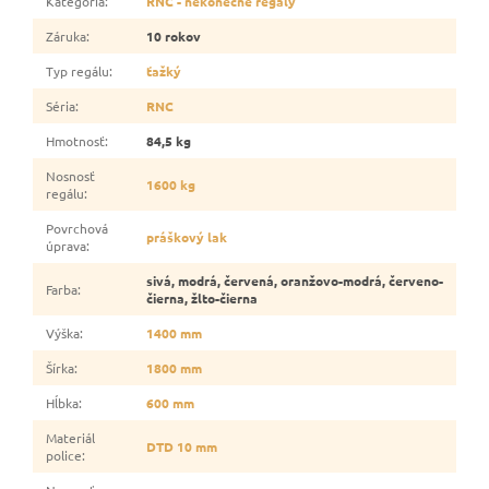
Kategória
:
RNC - nekonečné regály
Záruka
:
10 rokov
Typ regálu
:
ťažký
Séria
:
RNC
Hmotnosť
:
84,5 kg
Nosnosť
1600 kg
regálu
:
Povrchová
práškový lak
úprava
:
sivá, modrá, červená, oranžovo-modrá, červeno-
Farba
:
čierna, žlto-čierna
Výška
:
1400 mm
Šírka
:
1800 mm
Hĺbka
:
600 mm
Materiál
DTD 10 mm
police
: