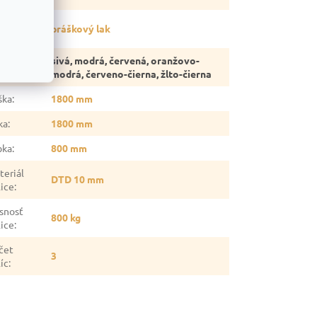
vrchová
práškový lak
rava
:
sivá, modrá, červená, oranžovo-
rba
:
modrá, červeno-čierna, žlto-čierna
ška
:
1800 mm
ka
:
1800 mm
bka
:
800 mm
teriál
DTD 10 mm
lice
:
snosť
800 kg
lice
:
čet
3
íc
: