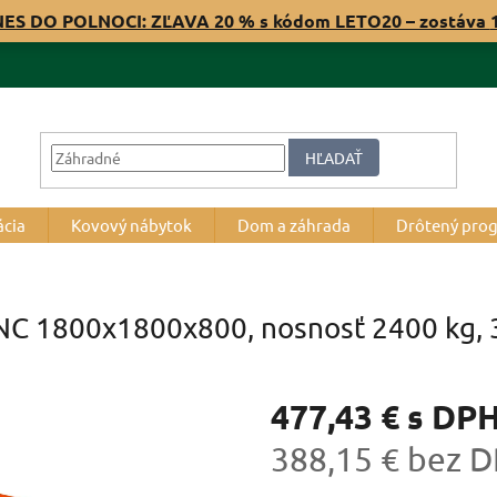
NES DO POLNOCI: ZĽAVA 20 % s kódom LETO20 – zostáva
HĽADAŤ
ácia
Kovový nábytok
Dom a záhrada
Drôtený pro
RNC 1800x1800x800, nosnosť 2400 kg, 3
477,43 €
s DP
388,15 € bez 