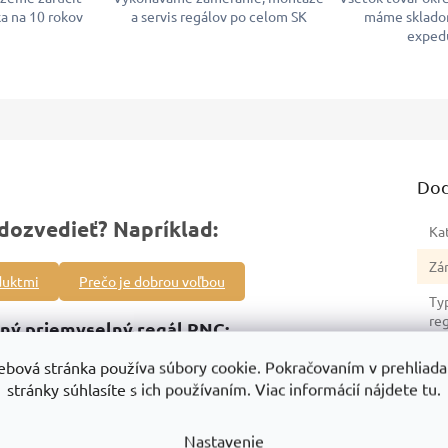
a na 10 rokov
a servis regálov po celom SK
máme sklado
exped
Dod
dozvedieť? Napríklad:
Ka
Zá
duktmi
Prečo je dobrou voľbou
Ty
re
ný priemyselný regál RNC:
Sér
ého regálu
, umožňuje zväčšenie regálovej zostavy podľa vašich
ebová stránka používa súbory cookie. Pokračovaním v prehliadan
stránky súhlasíte s ich používaním. Viac informácií nájdete tu.
Hm
0 kg
, bezpečné skladovanie objemných aj ťažkých predmetov.
No
 stabilita.
Nastavenie
re