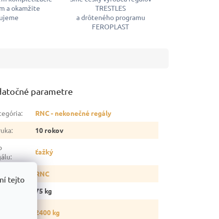
m a okamžite
TRESTLES
ujeme
a drôteného programu
FEROPLAST
atočné parametre
tegória
:
RNC - nekonečné regály
ruka
:
10 rokov
p
ťažký
gálu
:
ia
:
RNC
í tejto
otnosť
:
75 kg
snosť
2400 kg
gálu
: