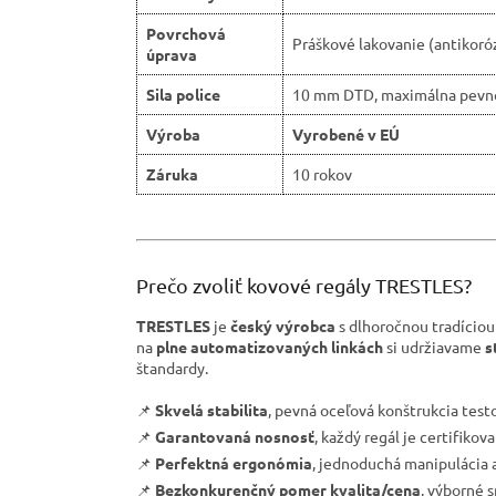
Povrchová
Práškové lakovanie (antikoró
úprava
Sila police
10 mm DTD, maximálna pevn
Výroba
Vyrobené v EÚ
Záruka
10 rokov
Prečo zvoliť kovové regály TRESTLES?
TRESTLES
je
český výrobca
s dlhoročnou tradíciou
na
plne automatizovaných linkách
si udržiavame
s
štandardy.
📌
Skvelá stabilita
, pevná oceľová konštrukcia tes
📌
Garantovaná nosnosť
, každý regál je certifiko
📌
Perfektná ergonómia
, jednoduchá manipulácia a
📌
Bezkonkurenčný pomer kvalita/cena
, výborné 