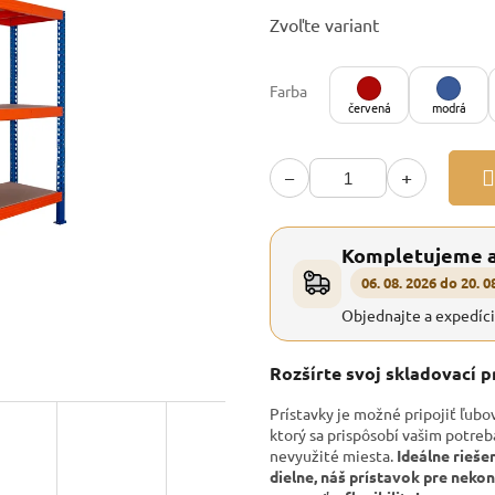
Jednotková
Zvoľte variant
cena:
Farba
červená
modrá
−
+
Kompletujeme 
06. 08. 2026 do 20. 0
Objednajte a expedíc
Rozšírte svoj skladovací 
Prístavky je možné pripojiť ľubo
ktorý sa prispôsobí vašim potre
nevyužité miesta.
Ideálne rieše
dielne, náš prístavok pre nek