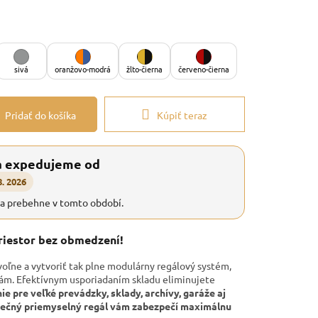
sivá
oranžovo-modrá
žlto-čierna
červeno-čierna
Pridať do košíka
Kúpiť teraz
a expedujeme od
8. 2026
ia prebehne v tomto období.
priestor bez obmedzení!
voľne a vytvoriť tak plne modulárny regálový systém,
bám. Efektívnym usporiadaním skladu eliminujete
nie pre veľké prevádzky, sklady, archívy, garáže aj
onečný priemyselný regál vám zabezpečí maximálnu