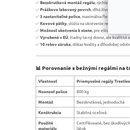
✅
Bezskrutková montáž regálu
, rýchle zostavenie
✅
Práškovo lakovaný povrch
, dlhá životnosť a och
✅
3 nastaviteľné police
, maximálna flexibilita úlož
✅
Kovové pätky
, slúžia na ukotvenie regálu k podl
✅
Možnosť ukotvenia k stene
, pre ešte väčšiu bez
✅
Vyrobené v EÚ
, žiadny lacný dovoz, ale kvalitná 
✅
10 rokov záruka
, dôkaz kvality a dlhodobej odoln
📊 Porovnanie s bežnými regálmi na t
Vlastnosť
Priemyselné regály Trestles
Nosnosť police
800 kg
Montáž
Bezskrutková, jednoduchá
Konštrukcia
Stabilná oceľová
Použité
Certifikované, bez škodlivých
materiály
látok