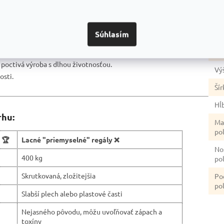
 bez nutnosti použitia náradia.
Po
rana proti korózii.
úp
ného priestoru.
Súhlasím
ahe.
Fa
pečnosť.
a poctivá výroba s dlhou životnosťou.
Vý
osti.
Šír
Hĺ
rhu:
Ma
po
 🏆
Lacné "priemyselné" regály ❌
No
400 kg
po
Skrutkovaná, zložitejšia
Po
pol
Slabší plech alebo plastové časti
Nejasného pôvodu, môžu uvoľňovať zápach a
toxíny