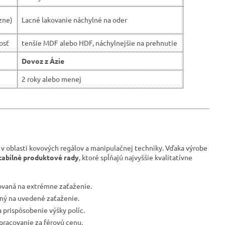
zne)
Lacné lakovanie náchylné na oder
osť
tenšie MDF alebo HDF, náchylnejšie na prehnutie
Dovoz z Ázie
2 roky alebo menej
 v oblasti kovových regálov a manipulačnej techniky. Vďaka výrobe
tabilné produktové rady
, ktoré spĺňajú najvyššie kvalitatívne
tovaná na extrémne zaťaženie.
vaný na uvedené zaťaženie.
 prispôsobenie výšky políc.
spracovanie za férovú cenu.