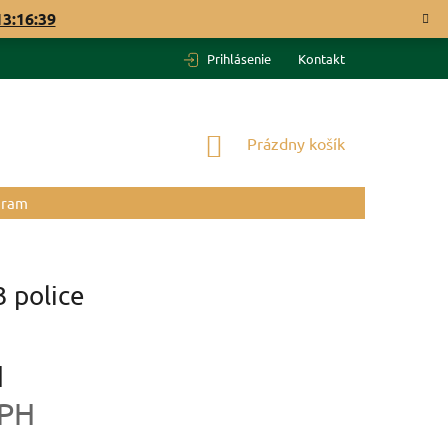
13:16:38
Prihlásenie
Kontakt
NÁKUPNÝ
Prázdny košík
KOŠÍK
gram
 police
H
DPH