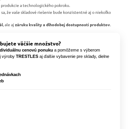
j produkcie a technologického pokroku.
e sa, že vaše skladové riešenie bude konzistentné aj o niekoľko
ál
, ale aj
záruku kvality a dlhodobej dostupnosti produktov
.
bujete väčšie množstvo?
ndividuálnu cenovú ponuku
a pomôžeme s výberom
j výroby
TRESTLES
aj ďalšie vybavenie pre sklady, dielne
jednávkach
eb