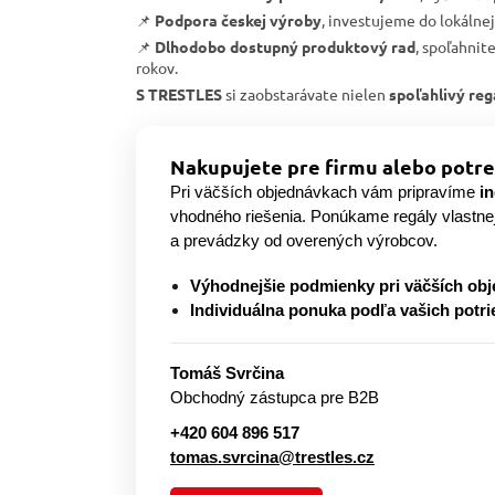
📌
Podpora českej výroby
, investujeme do lokálne
📌
Dlhodobo dostupný produktový rad
, spoľahnit
rokov.
S TRESTLES
si zaobstarávate nielen
spoľahlivý reg
Nakupujete pre firmu alebo potre
Pri väčších objednávkach vám pripravíme
i
vhodného riešenia. Ponúkame regály vlastne
a prevádzky od overených výrobcov.
Výhodnejšie podmienky pri väčších ob
Individuálna ponuka podľa vašich potri
Tomáš Svrčina
Obchodný zástupca pre B2B
+420 604 896 517
tomas.svrcina@trestles.cz