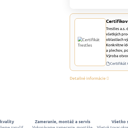
Certifikov
Trestles a.s.
všetkých pro
oblastiach v
Konkrétne id
a plechov, p
Výroba otvor
Certifikát
Detailné informácie
kvality
Zameranie, montáž a servis
Všetko 
ôžeme zaručiť
Vykonávame zameranie, montáže
Všetok tovar okr