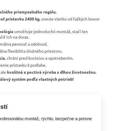
ečného priemyselného regálu.
sť prístavku 2400 kg
, unesie všetko od ťažkých boxov
nológia
umožňuje jednoduchú montáž, stačí len
čiť ich na doraz.
imálna pevnosť a odolnosť.
lna flexibilita úložného priestoru.
cia
, chráni pred koróziou a opotrebením.
tvenie prístavku k podlahe.
 ale
kvalitná a poctivá výroba s dlhou životnosťou.
regálový systém podľa vlastných potrieb!
stí
rofesionálnu montáž, rýchlo, bezpečne a presne