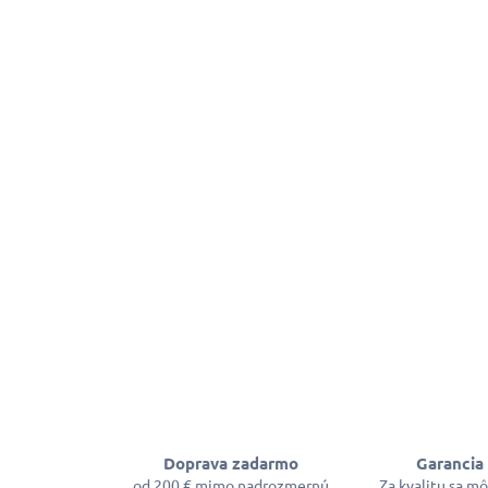
Doprava zadarmo
Garancia 
od 200 € mimo nadrozmernú
Za kvalitu sa m