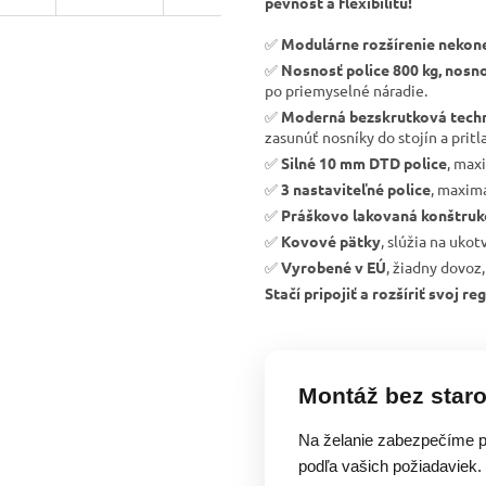
pevnosť a flexibilitu!
✅
Modulárne rozšírenie nekon
✅
Nosnosť police 800 kg, nosno
po priemyselné náradie.
✅
Moderná bezskrutková tech
zasunúť nosníky do stojín a pritla
✅
Silné 10 mm DTD police
, max
✅
3 nastaviteľné police
, maximá
✅
Práškovo lakovaná konštruk
✅
Kovové pätky
, slúžia na uko
✅
Vyrobené v EÚ
, žiadny dovoz,
Stačí pripojiť a rozšíriť svoj 
Montáž bez staro
Na želanie zabezpečíme p
podľa vašich požiadaviek.