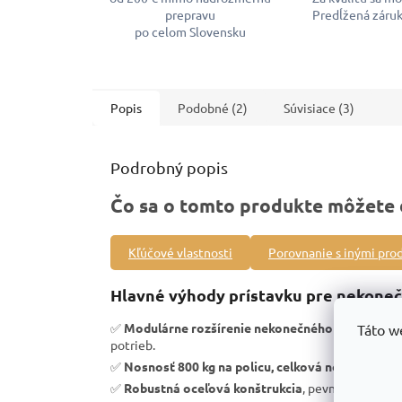
prepravu
Predĺžená záruk
po celom Slovensku
Popis
Podobné (2)
Súvisiace (3)
Podrobný popis
Čo sa o tomto produkte môžete 
Kľúčové vlastnosti
Porovnanie s inými pro
Hlavné výhody prístavku pre nekoneč
✅
Modulárne rozšírenie nekonečného priemyseln
Táto w
potrieb.
✅
Nosnosť 800 kg na policu, celková nosnosť 240
✅
Robustná oceľová konštrukcia
, pevnosť a vysoká