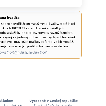
aná kvalita
 disponuje certifikáciou manažmentu kvality, ktorá je pri
duktoch TRESTLES a.s. aplikovaná vo všetkých
ýroby a služieb. Ide o celosvetovo uznávaný štandard.
e o vývoj a výrobu výrobkov z kovových profilov, rúrok
ovrchovo upravených práškovou farbou, a ich montáž.
ených a uzavretých profilov tvárnením za studena.
 QMS (PDF)
Politika kvality (PDF)
skladom
Vyrobené v Českej republike
em kompletizácie
Sme český výrobca regálov