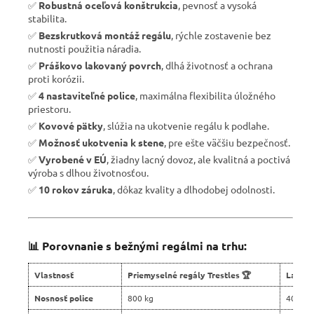
✅
Robustná oceľová konštrukcia
, pevnosť a vysoká
stabilita.
✅
Bezskrutková montáž regálu
, rýchle zostavenie bez
nutnosti použitia náradia.
✅
Práškovo lakovaný povrch
, dlhá životnosť a ochrana
proti korózii.
✅
4 nastaviteľné police
, maximálna flexibilita úložného
priestoru.
✅
Kovové pätky
, slúžia na ukotvenie regálu k podlahe.
✅
Možnosť ukotvenia k stene
, pre ešte väčšiu bezpečnosť.
✅
Vyrobené v EÚ
, žiadny lacný dovoz, ale kvalitná a poctivá
výroba s dlhou životnosťou.
✅
10 rokov záruka
, dôkaz kvality a dlhodobej odolnosti.
📊 Porovnanie s bežnými regálmi na trhu:
Vlastnosť
Priemyselné regály Trestles 🏆
Lacné 
Nosnosť police
800 kg
400 kg