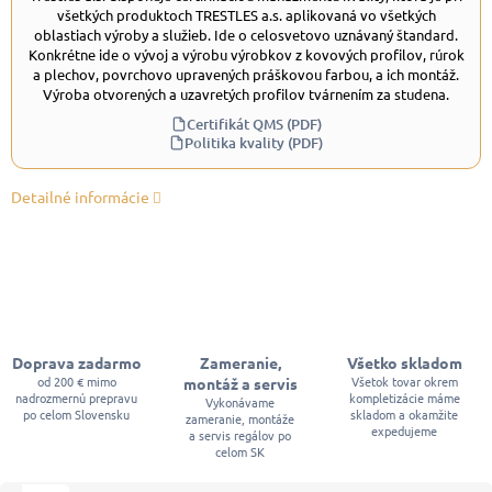
všetkých produktoch TRESTLES a.s. aplikovaná vo všetkých
oblastiach výroby a služieb. Ide o celosvetovo uznávaný štandard.
Konkrétne ide o vývoj a výrobu výrobkov z kovových profilov, rúrok
a plechov, povrchovo upravených práškovou farbou, a ich montáž.
Výroba otvorených a uzavretých profilov tvárnením za studena.
Certifikát QMS (PDF)
Politika kvality (PDF)
Detailné informácie
Doprava zadarmo
Zameranie,
Všetko skladom
od 200 € mimo
Všetok tovar okrem
montáž a servis
nadrozmernú prepravu
kompletizácie máme
Vykonávame
po celom Slovensku
skladom a okamžite
zameranie, montáže
expedujeme
a servis regálov po
celom SK