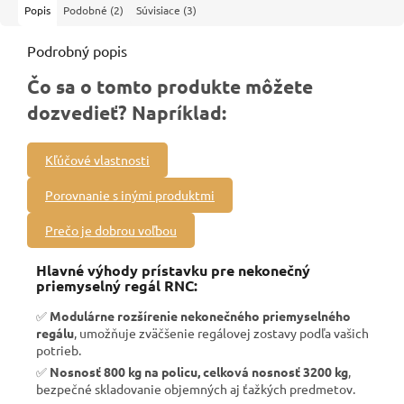
Popis
Podobné (2)
Súvisiace (3)
Podrobný popis
Čo sa o tomto produkte môžete
dozvedieť? Napríklad:
Kľúčové vlastnosti
Porovnanie s inými produktmi
Prečo je dobrou voľbou
Hlavné výhody prístavku pre nekonečný
priemyselný regál RNC:
✅
Modulárne rozšírenie nekonečného priemyselného
regálu
, umožňuje zväčšenie regálovej zostavy podľa vašich
potrieb.
✅
Nosnosť 800 kg na policu, celková nosnosť 3200 kg
,
bezpečné skladovanie objemných aj ťažkých predmetov.