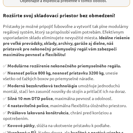
Objednajte a expedícia prebehne v tomto období.
Rozšírte svoj skladovací priestor bez obmedzení!
Prístavky je možné pripojiť ľubovoľne a vytvoriť tak plne modulárny
regálový systém, ktorý sa prispôsobí vašim potrebám. Efektívnym
usporiadaním skladu eliminujete nevyužité miesta.
Ideálne riešenie
pre veľké prevádzky, sklady, archívy, garáže aj dielne, náš
prístavok pre nekonečný priemyselný regál vám zabezpečí
maximálnu pevnosť a flexibilitu!
✅
Modulárne rozšírenie nekonečného priemyselného regálu.
✅
Nosnosť police 800 kg, nosnosť prístavku 3200 kg
, unesie
všetko od ťažkých boxov po priemyselné náradie.
✅
Moderná bezskrutková technológia
umožňuje jednoduchú
montáž, stačí len zasunúť nosníky do stojín a pritlačiť ich na doraz.
✅
Silné 10 mm DTD police
, maximálna pevnosť a odolnosť.
✅
4 nastaviteľné police
, maximálna flexibilita úložného priestoru.
✅
Práškovo lakovaná konštrukcia
, chráni pred koróziou a
opotrebením.
✅
Kovové pätky
, slúžia na ukotvenie prístavku k podlahe.
✅
Vyrobené v EÚ
, žiadny dovoz, ale
kvalitná a poctivá výroba s