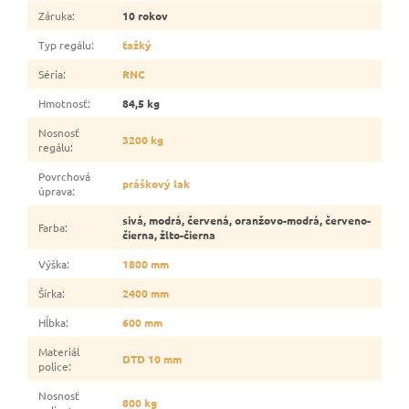
Záruka
:
10 rokov
Typ regálu
:
ťažký
Séria
:
RNC
Hmotnosť
:
84,5 kg
Nosnosť
3200 kg
regálu
:
Povrchová
práškový lak
úprava
:
sivá, modrá, červená, oranžovo-modrá, červeno-
Farba
:
čierna, žlto-čierna
Výška
:
1800 mm
Šírka
:
2400 mm
Hĺbka
:
600 mm
Materiál
DTD 10 mm
police
:
Nosnosť
800 kg