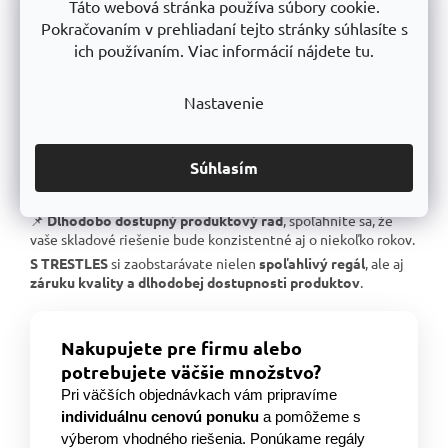
Táto webová stránka používa súbory cookie.
📌
Skvelá stabilita
, pevná oceľová konštrukcia testovaná na
extrémne zaťaženie.
Pokračovaním v prehliadaní tejto stránky súhlasíte s
📌
Garantovaná nosnosť
, každý regál je certifikovaný na
ich používaním. Viac informácií nájdete tu.
uvedené zaťaženie.
📌
Perfektná ergonómia
, jednoduchá manipulácia a
Nastavenie
prispôsobenie výšky políc.
📌
Bezkonkurenčný pomer kvalita/cena
, výborné
spracovanie za férovú cenu.
Súhlasím
📌
Podpora českej výroby
, investujeme do lokálnej
produkcie a technologického pokroku.
📌
Dlhodobo dostupný produktový rad
, spoľahnite sa, že
vaše skladové riešenie bude konzistentné aj o niekoľko rokov.
S TRESTLES
si zaobstarávate nielen
spoľahlivý regál
, ale aj
záruku kvality a dlhodobej dostupnosti produktov
.
Nakupujete pre firmu alebo
potrebujete väčšie množstvo?
Pri väčších objednávkach vám pripravíme
individuálnu cenovú ponuku
a pomôžeme s
výberom vhodného riešenia. Ponúkame regály