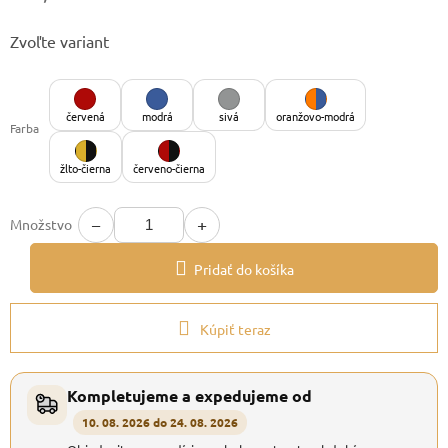
Jednotková
Zvoľte variant
cena:
červená
modrá
sivá
oranžovo-modrá
Farba
žlto-čierna
červeno-čierna
−
+
Množstvo
Pridať do košíka
Kúpiť teraz
Kompletujeme a expedujeme od
10. 08. 2026 do 24. 08. 2026