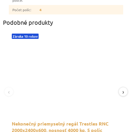
police
:
Počet políc
:
4
Podobné produkty
Záruka 10 rokov
‹
›
Nekonečný priemyselný regál Trestles RNC
2000x2400x600, nosnosť 4000 kg, 5 políc