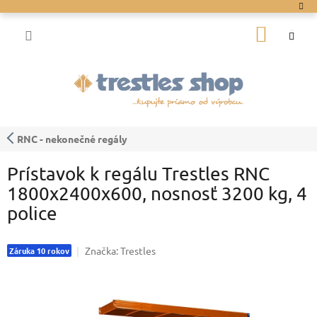
Prejsť
na
NÁKU
obsah
KOŠÍK
RNC - nekonečné regály
Prístavok k regálu Trestles RNC
1800x2400x600, nosnosť 3200 kg, 4
police
Značka:
Trestles
Záruka 10 rokov