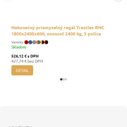
Nekonečný priemyselný regál Trestles RNC
1800x2400x600, nosnosť 2400 kg, 3 police
Skladom
526,12 €
s DPH
427,74 € bez DPH
DETAIL
Z
á
p