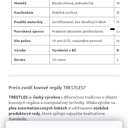
Montáž
Bezskrutková, jednoduchá
Skrutko
Konštrukcia
Stabilná oceľová
Slabší 
Použité materiály
Certifikované, bez škodlivých látok
Nejasn
➡️
Povrchová úprava
Práškové lakovanie (antikorózne)
Lacné 
Sila police
10 mm DTD, maximálna pevnosť
tenšie 
Výroba
Vyrobené v EÚ
Dovoz 
Záruka
10 rokov
2 roky
Prečo zvoliť kovové regály TRESTLES?
TRESTLES
je
český výrobca
s dlhoročnou tradíciou v oblasti
kovových regálov a manipulačnej techniky. Vďaka výrobe na
plne automatizovaných linkách
si udržiavame
stabilné
produktové rady
, ktoré spĺňajú najvyššie kvalitatívne
štandardy.