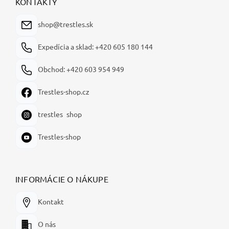
ä
KONTAKTY
t
i
shop@trestles.sk
e
Expedícia a sklad: +420 605 180 144
Obchod: +420 603 954 949
Trestles-shop.cz
trestles_shop
Trestles-shop
INFORMÁCIE O NÁKUPE
Kontakt
O nás