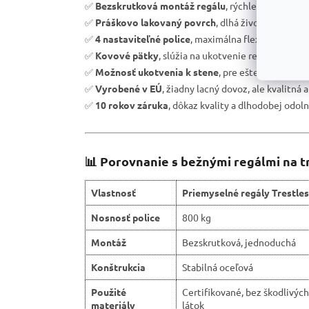
✅
Bezskrutková montáž regálu
, rýchle zostavenie
✅
Práškovo lakovaný povrch
, dlhá životnosť a och
✅
4 nastaviteľné police
, maximálna flexibilita úlož
✅
Kovové pätky
, slúžia na ukotvenie regálu k podl
✅
Možnosť ukotvenia k stene
, pre ešte väčšiu bez
✅
Vyrobené v EÚ
, žiadny lacný dovoz, ale kvalitná 
✅
10 rokov záruka
, dôkaz kvality a dlhodobej odoln
📊 Porovnanie s bežnými regálmi na t
Vlastnosť
Priemyselné regály Trestles
Nosnosť police
800 kg
Montáž
Bezskrutková, jednoduchá
Konštrukcia
Stabilná oceľová
Použité
Certifikované, bez škodlivých
materiály
látok