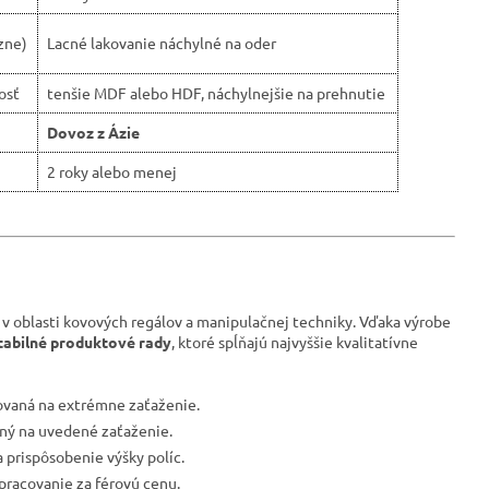
zne)
Lacné lakovanie náchylné na oder
osť
tenšie MDF alebo HDF, náchylnejšie na prehnutie
Dovoz z Ázie
2 roky alebo menej
 v oblasti kovových regálov a manipulačnej techniky. Vďaka výrobe
tabilné produktové rady
, ktoré spĺňajú najvyššie kvalitatívne
tovaná na extrémne zaťaženie.
vaný na uvedené zaťaženie.
 prispôsobenie výšky políc.
spracovanie za férovú cenu.