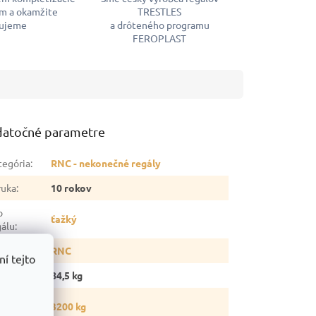
m a okamžite
TRESTLES
ujeme
a drôteného programu
FEROPLAST
atočné parametre
tegória
:
RNC - nekonečné regály
ruka
:
10 rokov
p
ťažký
gálu
:
ia
:
RNC
í tejto
otnosť
:
84,5 kg
snosť
3200 kg
gálu
: