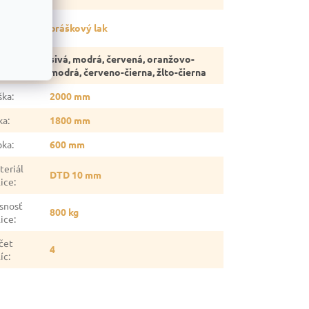
vrchová
práškový lak
rava
:
sivá, modrá, červená, oranžovo-
rba
:
modrá, červeno-čierna, žlto-čierna
ška
:
2000 mm
ka
:
1800 mm
bka
:
600 mm
teriál
DTD 10 mm
lice
:
snosť
800 kg
lice
:
čet
4
íc
: