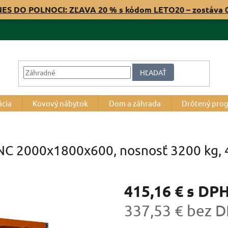
NES DO POLNOCI: ZĽAVA 20 % s kódom LETO20 – zostáva
HĽADAŤ
ácia
Kovový nábytok
Dom a záhrada
Drôtený pro
RNC 2000x1800x600, nosnosť 3200 kg, 4
415,16 €
s DP
337,53 € bez 