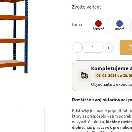
Jednotková
Zvoľte variant
cena:
Farba
červená
modrá
−
+
Kompletujeme 
06. 08. 2026 do 20. 0
Objednajte a expedíc
Rozšírte svoj skladovací 
Prístavky je možné pripojiť ľubo
ktorý sa prispôsobí vašim potre
nevyužité miesta.
Ideálne rieše
dielne, náš prístavok pre nek