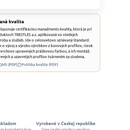
aná kvalita
 disponuje certifikáciou manažmentu kvality, ktorá je pri
duktoch TRESTLES a.s. aplikovaná vo všetkých
ýroby a služieb. Ide o celosvetovo uznávaný štandard.
e o vývoj a výrobu výrobkov z kovových profilov, rúrok
ovrchovo upravených práškovou farbou, a ich montáž.
ených a uzavretých profilov tvárnením za studena.
 QMS (PDF)
Politika kvality (PDF)
skladom
Vyrobené v Českej republike
em kompletizácie
Sme český výrobca regálov