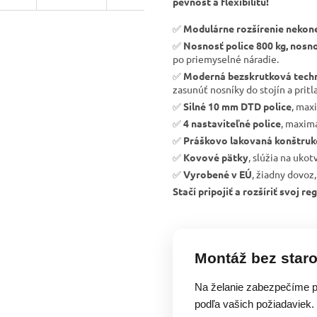
pevnosť a flexibilitu!
✅
Modulárne rozšírenie nekon
✅
Nosnosť police 800 kg, nosno
po priemyselné náradie.
✅
Moderná bezskrutková tech
zasunúť nosníky do stojín a pritla
✅
Silné 10 mm DTD police
, max
✅
4 nastaviteľné police
, maximá
✅
Práškovo lakovaná konštruk
✅
Kovové pätky
, slúžia na uko
✅
Vyrobené v EÚ
, žiadny dovoz,
Stačí pripojiť a rozšíriť svoj 
Montáž bez staro
Na želanie zabezpečíme p
podľa vašich požiadaviek.