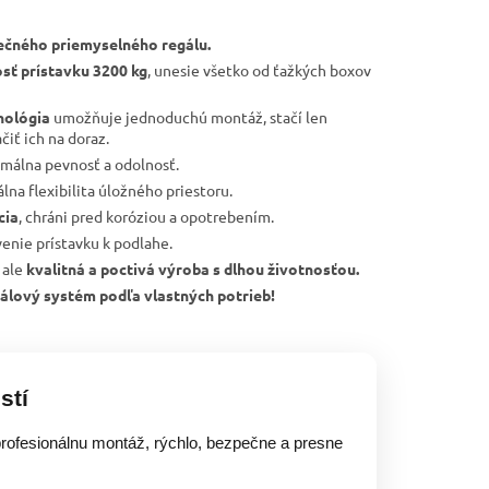
ečného priemyselného regálu.
sť prístavku 3200 kg
, unesie všetko od ťažkých boxov
nológia
umožňuje jednoduchú montáž, stačí len
čiť ich na doraz.
imálna pevnosť a odolnosť.
lna flexibilita úložného priestoru.
cia
, chráni pred koróziou a opotrebením.
tvenie prístavku k podlahe.
 ale
kvalitná a poctivá výroba s dlhou životnosťou.
regálový systém podľa vlastných potrieb!
stí
rofesionálnu montáž, rýchlo, bezpečne a presne