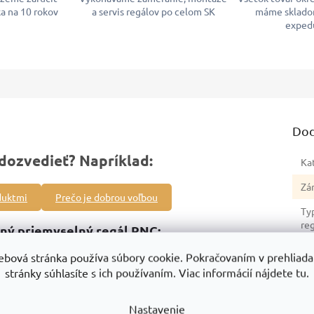
a na 10 rokov
a servis regálov po celom SK
máme sklado
exped
Dod
dozvedieť? Napríklad:
Ka
Zá
duktmi
Prečo je dobrou voľbou
Ty
re
ný priemyselný regál RNC:
Sér
ého regálu
, umožňuje zväčšenie regálovej zostavy podľa vašich
ebová stránka používa súbory cookie. Pokračovaním v prehliadan
stránky súhlasíte s ich používaním. Viac informácií nájdete tu.
Hm
0 kg
, bezpečné skladovanie objemných aj ťažkých predmetov.
No
 stabilita.
Nastavenie
re