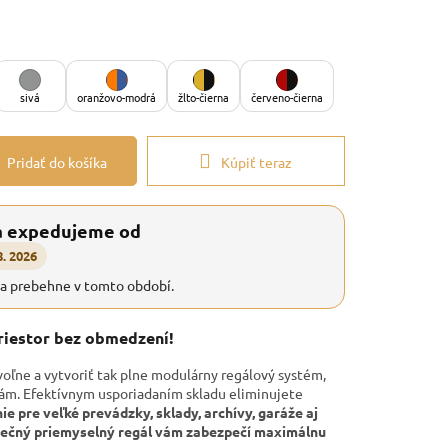
sivá
oranžovo-modrá
žlto-čierna
červeno-čierna
Pridať do košíka
Kúpiť teraz
a expedujeme od
8. 2026
ia prebehne v tomto období.
priestor bez obmedzení!
voľne a vytvoriť tak plne modulárny regálový systém,
bám. Efektívnym usporiadaním skladu eliminujete
nie pre veľké prevádzky, sklady, archívy, garáže aj
onečný priemyselný regál vám zabezpečí maximálnu