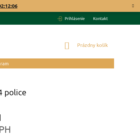
02:12:05
Prihlásenie
Kontakt
NÁKUPNÝ
Prázdny košík
KOŠÍK
gram
 police
H
DPH