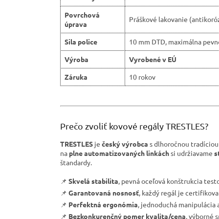
Povrchová
Práškové lakovanie (antikoró
úprava
Sila police
10 mm DTD, maximálna pevn
Výroba
Vyrobené v EÚ
Záruka
10 rokov
Prečo zvoliť kovové regály TRESTLES?
TRESTLES
je
český výrobca
s dlhoročnou tradíciou
na
plne automatizovaných linkách
si udržiavame
s
štandardy.
📌
Skvelá stabilita
, pevná oceľová konštrukcia tes
📌
Garantovaná nosnosť
, každý regál je certifiko
📌
Perfektná ergonómia
, jednoduchá manipulácia a
📌
Bezkonkurenčný pomer kvalita/cena
, výborné 