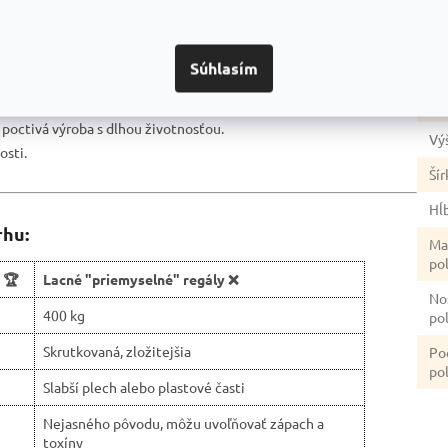
 bez nutnosti použitia náradia.
Po
rana proti korózii.
úp
ného priestoru.
Súhlasím
ahe.
Fa
pečnosť.
a poctivá výroba s dlhou životnosťou.
Vý
osti.
Šír
Hĺ
rhu:
Ma
po
 🏆
Lacné "priemyselné" regály ❌
No
400 kg
po
Skrutkovaná, zložitejšia
Po
pol
Slabší plech alebo plastové časti
Nejasného pôvodu, môžu uvoľňovať zápach a
toxíny