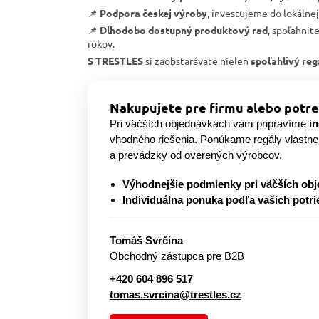
📌
Podpora českej výroby
, investujeme do lokálne
📌
Dlhodobo dostupný produktový rad
, spoľahnit
rokov.
S TRESTLES
si zaobstarávate nielen
spoľahlivý reg
Nakupujete pre firmu alebo potre
Pri väčších objednávkach vám pripravíme
i
vhodného riešenia. Ponúkame regály vlastne
a prevádzky od overených výrobcov.
Výhodnejšie podmienky pri väčších ob
Individuálna ponuka podľa vašich potri
Tomáš Svrčina
Obchodný zástupca pre B2B
+420 604 896 517
tomas.svrcina@trestles.cz