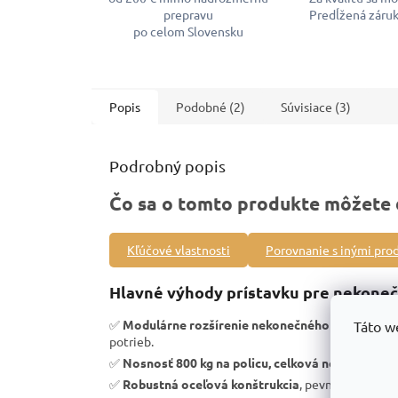
prepravu
Predĺžená záruk
po celom Slovensku
Popis
Podobné (2)
Súvisiace (3)
Podrobný popis
Čo sa o tomto produkte môžete 
Kľúčové vlastnosti
Porovnanie s inými pro
Hlavné výhody prístavku pre nekoneč
✅
Modulárne rozšírenie nekonečného priemyseln
Táto w
potrieb.
✅
Nosnosť 800 kg na policu, celková nosnosť 320
✅
Robustná oceľová konštrukcia
, pevnosť a vysoká