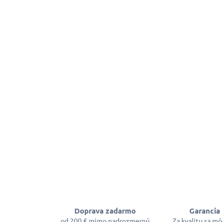
Doprava zadarmo
Garancia 
od 200 € mimo nadrozmernú
Za kvalitu sa m