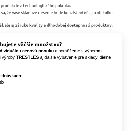
j produkcie a technologického pokroku.
e sa, že vaše skladové riešenie bude konzistentné aj o niekoľko
ál
, ale aj
záruku kvality a dlhodobej dostupnosti produktov
.
bujete väčšie množstvo?
ndividuálnu cenovú ponuku
a pomôžeme s výberom
j výroby
TRESTLES
aj ďalšie vybavenie pre sklady, dielne
jednávkach
eb