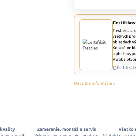
Certifikov
Trestles a.s.
všetkých pro
oblastiach v
Konkrétne id
a plechov, p
Výroba otvor
Certifikát
Detailné informácie
kvality
Zameranie, montáž a servis
Všetko 
ôžeme zaručiť
Vykonávame zameranie, montáže
Všetok tovar okr