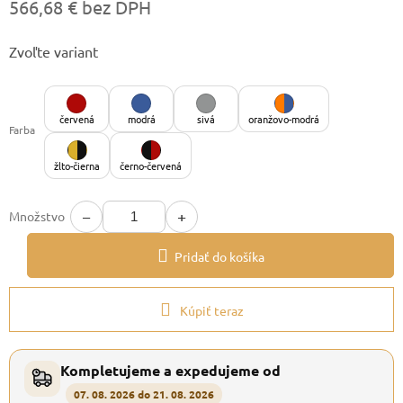
566,68 € bez DPH
Jednotková
Zvoľte variant
cena:
červená
modrá
sivá
oranžovo-modrá
Farba
žlto-čierna
černo-červená
−
+
Množstvo
Pridať do košíka
Kúpiť teraz
Kompletujeme a expedujeme od
07. 08. 2026 do 21. 08. 2026