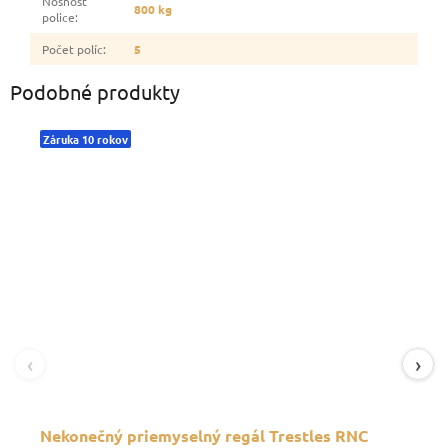
Nosnosť
800 kg
police
:
Počet políc
:
5
Podobné produkty
Záruka 10 rokov
‹
›
Nekonečný priemyselný regál Trestles RNC