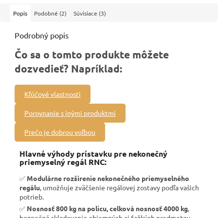
Popis
Podobné (2)
Súvisiace (3)
Podrobný popis
Čo sa o tomto produkte môžete
dozvedieť? Napríklad:
Kľúčové vlastnosti
Porovnanie s inými produktmi
Prečo je dobrou voľbou
Hlavné výhody prístavku pre nekonečný
priemyselný regál RNC:
✅
Modulárne rozšírenie nekonečného priemyselného
regálu
, umožňuje zväčšenie regálovej zostavy podľa vašich
potrieb.
✅
Nosnosť 800 kg na policu, celková nosnosť 4000 kg
,
bezpečné skladovanie objemných aj ťažkých predmetov.