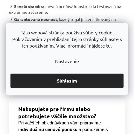
📌
Skvelá stabilita
, pevná oceľová konštrukcia testovaná na
extrémne zaťaženie.
📌
Garantovaná nosnosť
, každý regál je certifikovaný na
uvedené zaťaženie.
Táto webová stránka používa súbory cookie.
📌
Perfektná ergonómia
, jednoduchá manipulácia a
prispôsobenie výšky políc.
Pokračovaním v prehliadaní tejto stránky súhlasíte s
📌
Bezkonkurenčný pomer kvalita/cena
, výborné
ich používaním. Viac informácií nájdete tu.
spracovanie za férovú cenu.
📌
Podpora českej výroby
, investujeme do lokálnej
Nastavenie
produkcie a technologického pokroku.
📌
Dlhodobo dostupný produktový rad
, spoľahnite sa, že
vaše skladové riešenie bude konzistentné aj o niekoľko rokov.
Súhlasím
S TRESTLES
si zaobstarávate nielen
spoľahlivý regál
, ale aj
záruku kvality a dlhodobej dostupnosti produktov
.
Nakupujete pre firmu alebo
potrebujete väčšie množstvo?
Pri väčších objednávkach vám pripravíme
individuálnu cenovú ponuku
a pomôžeme s