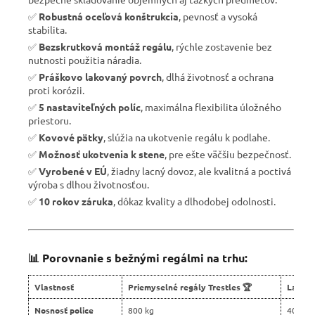
✅
Robustná oceľová konštrukcia
, pevnosť a vysoká
stabilita.
✅
Bezskrutková montáž regálu
, rýchle zostavenie bez
nutnosti použitia náradia.
✅
Práškovo lakovaný povrch
, dlhá životnosť a ochrana
proti korózii.
✅
5 nastaviteľných políc
, maximálna flexibilita úložného
priestoru.
✅
Kovové pätky
, slúžia na ukotvenie regálu k podlahe.
✅
Možnosť ukotvenia k stene
, pre ešte väčšiu bezpečnosť.
✅
Vyrobené v EÚ
, žiadny lacný dovoz, ale kvalitná a poctivá
výroba s dlhou životnosťou.
✅
10 rokov záruka
, dôkaz kvality a dlhodobej odolnosti.
📊 Porovnanie s bežnými regálmi na trhu:
Vlastnosť
Priemyselné regály Trestles 🏆
Lacné 
Nosnosť police
800 kg
400 kg