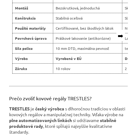
Montáž
Bezskrutková, jednoduchá
Skrutko
Konštrukcia
Stabilná oceľová
Slabší 
Použité materiály
Certifikované, bez škodlivých látok
Nejasn
➡️
Povrchová úprava
Práškové lakovanie (antikorózne)
Lacné 
Sila police
10 mm DTD, maximálna pevnosť
tenšie 
Výroba
Vyrobené v EÚ
Dovoz 
Záruka
10 rokov
2 roky
Prečo zvoliť kovové regály TRESTLES?
TRESTLES
je
český výrobca
s dlhoročnou tradíciou v oblasti
kovových regálov a manipulačnej techniky. Vďaka výrobe na
plne automatizovaných linkách
si udržiavame
stabilné
produktové rady
, ktoré spĺňajú najvyššie kvalitatívne
štandardy.