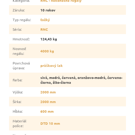
Kategória
:
RNC - nekonečné regály
Záruka
:
10 rokov
Typ regálu
:
ťažký
Séria
:
RNC
Hmotnosť
:
124,43 kg
Nosnosť
4000 kg
regálu
:
Povrchová
práškový lak
úprava
:
sivá, modrá, červená, oranžovo-modrá, červeno-
Farba
:
čierna, žlto-čierna
Výška
:
2000 mm
Šírka
:
2000 mm
Hĺbka
:
600 mm
Materiál
DTD 10 mm
police
: