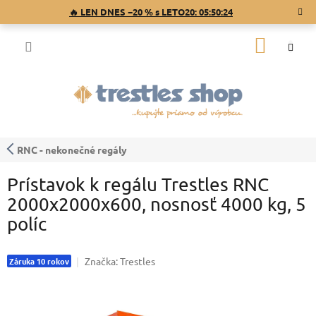
Prejsť
🔥 LEN DNES −20 % s LETO20:
05:50:23
na
obsah
NÁKU
KOŠÍK
RNC - nekonečné regály
Prístavok k regálu Trestles RNC
2000x2000x600, nosnosť 4000 kg, 5
políc
Značka:
Trestles
Záruka 10 rokov