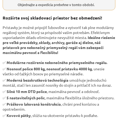
Objednajte a expedícia prebehne v tomto období.
Rozšírte svoj skladovací priestor bez obmedzení!
Prístavky je možné pripojiť ľubovoľne a vytvoriť tak plne modulárny
regálový systém, ktorý sa prispôsobí vašim potrebám. Efektívnym
usporiadaním skladu eliminujete nevyužité miesta.
Ideálne riešenie
pre veľké prevádzky, sklady, archívy, garáže aj dielne, náš
prístavok pre nekonečný priemyselný regál vám zabezpečí
maximálnu pevnosť a flexibilitu!
✅
Modulárne rozšírenie nekonečného priemyselného regálu.
✅
Nosnosť police 800 kg, nosnosť prístavku 4000 kg
, unesie
všetko od ťažkých boxov po priemyselné náradie.
✅
Moderná bezskrutková technológia
umožňuje jednoduchú
montáž, stačí len zasunúť nosníky do stojín a pritlačiť ich na doraz.
✅
Silné 10 mm DTD police
, maximálna pevnosť a odolnosť.
✅
5 nastaviteľných políc
, maximálna flexibilita úložného priestoru.
✅
Práškovo lakovaná konštrukcia
, chráni pred koróziou a
opotrebením.
✅
Kovové pätky
, slúžia na ukotvenie prístavku k podlahe.