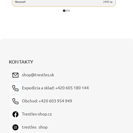
Nosnosť:
2400 kg
Z
á
p
ä
KONTAKTY
t
i
shop@trestles.sk
e
Expedícia a sklad: +420 605 180 144
Obchod: +420 603 954 949
Trestles-shop.cz
trestles_shop