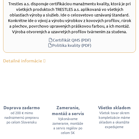
Trestles a.s. disponuje certifikáciou manažmentu kvality, ktorá je pri
všetkých produktoch TRESTLES a.s. aplikovaná vo všetkých
oblastiach výroby a služieb. Ide o celosvetovo uznávaný štandard.
Konkrétne ide o vývoj a výrobu výrobkov z kovových profilov, rúrok
a plechov, povrchovo upravených práškovou farbou, a ich montáž.
Výroba otvorených a uzavretých profilov tvárnením za studena.
Certifikát QMS (PDF)
Politika kvality (PDF)
Detailné informácie
Doprava zadarmo
Zameranie,
Všetko skladom
od 200 € mimo
Všetok tovar okrem
montáž a servis
nadrozmernú prepravu
kompletizácie máme
Vykonávame
po celom Slovensku
skladom a okamžite
zameranie, montáže
expedujeme
a servis regálov po
celom SK