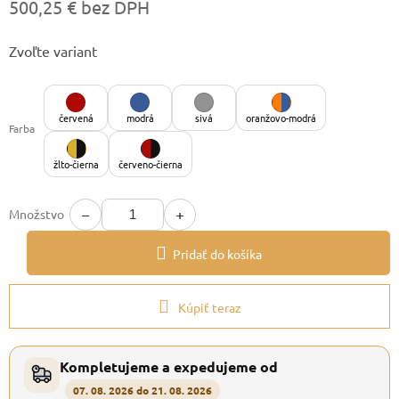
500,25 € bez DPH
Jednotková
Zvoľte variant
cena:
červená
modrá
sivá
oranžovo-modrá
Farba
žlto-čierna
červeno-čierna
−
+
Množstvo
Pridať do košíka
Kúpiť teraz
Kompletujeme a expedujeme od
07. 08. 2026 do 21. 08. 2026