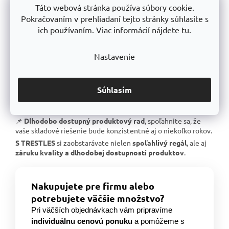
Táto webová stránka používa súbory cookie.
📌
Skvelá stabilita
, pevná oceľová konštrukcia testovaná na
Pokračovaním v prehliadaní tejto stránky súhlasíte s
extrémne zaťaženie.
ich používaním. Viac informácií nájdete tu.
📌
Garantovaná nosnosť
, každý regál je certifikovaný na
uvedené zaťaženie.
📌
Perfektná ergonómia
, jednoduchá manipulácia a
Nastavenie
prispôsobenie výšky políc.
📌
Bezkonkurenčný pomer kvalita/cena
, výborné
spracovanie za férovú cenu.
Súhlasím
📌
Podpora českej výroby
, investujeme do lokálnej
produkcie a technologického pokroku.
📌
Dlhodobo dostupný produktový rad
, spoľahnite sa, že
vaše skladové riešenie bude konzistentné aj o niekoľko rokov.
S TRESTLES
si zaobstarávate nielen
spoľahlivý regál
, ale aj
záruku kvality a dlhodobej dostupnosti produktov
.
Nakupujete pre firmu alebo
potrebujete väčšie množstvo?
Pri väčších objednávkach vám pripravíme
individuálnu cenovú ponuku
a pomôžeme s