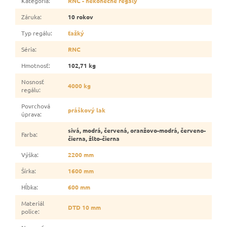
Kategória
:
RNC - nekonečné regály
Záruka
:
10 rokov
Typ regálu
:
ťažký
Séria
:
RNC
Hmotnosť
:
102,71 kg
Nosnosť
4000 kg
regálu
:
Povrchová
práškový lak
úprava
:
sivá, modrá, červená, oranžovo-modrá, červeno-
Farba
:
čierna, žlto-čierna
Výška
:
2200 mm
Šírka
:
1600 mm
Hĺbka
:
600 mm
Materiál
DTD 10 mm
police
: