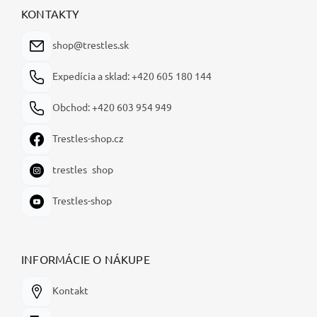
ä
KONTAKTY
t
i
shop@trestles.sk
e
Expedícia a sklad: +420 605 180 144
Obchod: +420 603 954 949
Trestles-shop.cz
trestles_shop
Trestles-shop
INFORMÁCIE O NÁKUPE
Kontakt