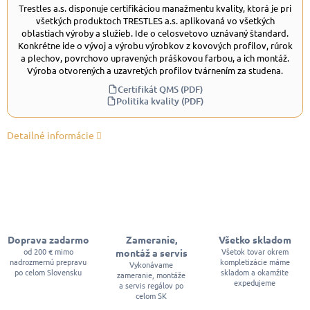
Trestles a.s. disponuje certifikáciou manažmentu kvality, ktorá je pri
všetkých produktoch TRESTLES a.s. aplikovaná vo všetkých
oblastiach výroby a služieb. Ide o celosvetovo uznávaný štandard.
Konkrétne ide o vývoj a výrobu výrobkov z kovových profilov, rúrok
a plechov, povrchovo upravených práškovou farbou, a ich montáž.
Výroba otvorených a uzavretých profilov tvárnením za studena.
Certifikát QMS (PDF)
Politika kvality (PDF)
Detailné informácie
Doprava zadarmo
Zameranie,
Všetko skladom
od 200 € mimo
Všetok tovar okrem
montáž a servis
nadrozmernú prepravu
kompletizácie máme
Vykonávame
po celom Slovensku
skladom a okamžite
zameranie, montáže
expedujeme
a servis regálov po
celom SK