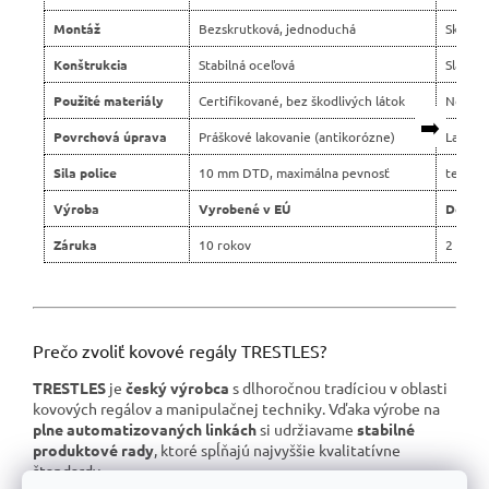
Montáž
Bezskrutková, jednoduchá
Skrutko
Konštrukcia
Stabilná oceľová
Slabší 
Použité materiály
Certifikované, bez škodlivých látok
Nejasn
➡️
Povrchová úprava
Práškové lakovanie (antikorózne)
Lacné 
Sila police
10 mm DTD, maximálna pevnosť
tenšie 
Výroba
Vyrobené v EÚ
Dovoz 
Záruka
10 rokov
2 roky
Prečo zvoliť kovové regály TRESTLES?
TRESTLES
je
český výrobca
s dlhoročnou tradíciou v oblasti
kovových regálov a manipulačnej techniky. Vďaka výrobe na
plne automatizovaných linkách
si udržiavame
stabilné
produktové rady
, ktoré spĺňajú najvyššie kvalitatívne
štandardy.