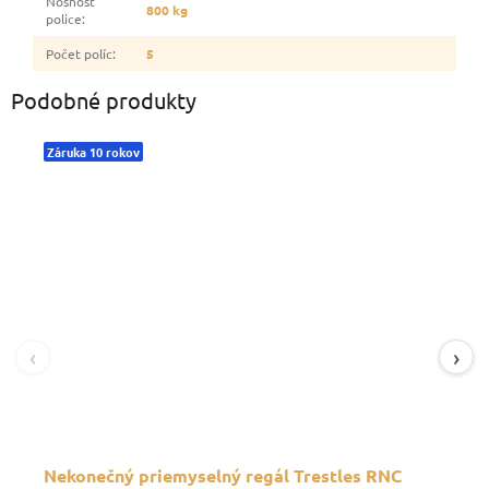
Nosnosť
800 kg
police
:
Počet políc
:
5
Podobné produkty
Záruka 10 rokov
‹
›
Nekonečný priemyselný regál Trestles RNC