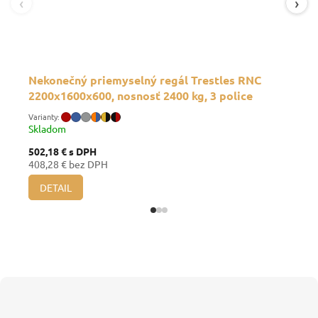
‹
›
Nekonečný priemyselný regál Trestles RNC
2200x1600x600, nosnosť 2400 kg, 3 police
Skladom
502,18 €
s DPH
408,28 € bez DPH
DETAIL
Z
á
p