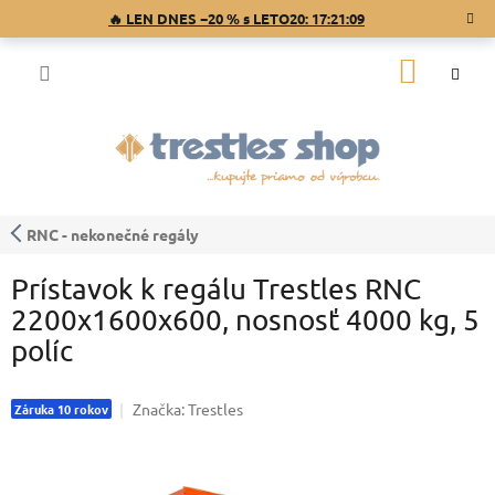
Prejsť
🔥 LEN DNES −20 % s LETO20:
17:21:08
na
obsah
NÁKU
KOŠÍK
RNC - nekonečné regály
Prístavok k regálu Trestles RNC
2200x1600x600, nosnosť 4000 kg, 5
políc
Značka:
Trestles
Záruka 10 rokov