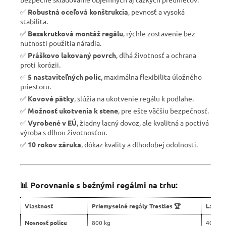
✅
Robustná oceľová konštrukcia
, pevnosť a vysoká
stabilita.
✅
Bezskrutková montáž regálu
, rýchle zostavenie bez
nutnosti použitia náradia.
✅
Práškovo lakovaný povrch
, dlhá životnosť a ochrana
proti korózii.
✅
5 nastaviteľných políc
, maximálna flexibilita úložného
priestoru.
✅
Kovové pätky
, slúžia na ukotvenie regálu k podlahe.
✅
Možnosť ukotvenia k stene
, pre ešte väčšiu bezpečnosť.
✅
Vyrobené v EÚ
, žiadny lacný dovoz, ale kvalitná a poctivá
výroba s dlhou životnosťou.
✅
10 rokov záruka
, dôkaz kvality a dlhodobej odolnosti.
📊 Porovnanie s bežnými regálmi na trhu:
Vlastnosť
Priemyselné regály Trestles 🏆
Lacné 
Nosnosť police
800 kg
400 kg