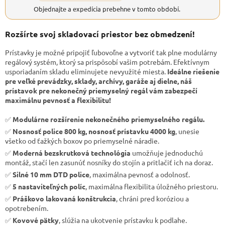
Objednajte a expedícia prebehne v tomto období.
Rozšírte svoj skladovací priestor bez obmedzení!
Prístavky je možné pripojiť ľubovoľne a vytvoriť tak plne modulárny
regálový systém, ktorý sa prispôsobí vašim potrebám. Efektívnym
usporiadaním skladu eliminujete nevyužité miesta.
Ideálne riešenie
pre veľké prevádzky, sklady, archívy, garáže aj dielne, náš
prístavok pre nekonečný priemyselný regál vám zabezpečí
maximálnu pevnosť a flexibilitu!
✅
Modulárne rozšírenie nekonečného priemyselného regálu.
✅
Nosnosť police 800 kg, nosnosť prístavku 4000 kg
, unesie
všetko od ťažkých boxov po priemyselné náradie.
✅
Moderná bezskrutková technológia
umožňuje jednoduchú
montáž, stačí len zasunúť nosníky do stojín a pritlačiť ich na doraz.
✅
Silné 10 mm DTD police
, maximálna pevnosť a odolnosť.
✅
5 nastaviteľných políc
, maximálna flexibilita úložného priestoru.
✅
Práškovo lakovaná konštrukcia
, chráni pred koróziou a
opotrebením.
✅
Kovové pätky
, slúžia na ukotvenie prístavku k podlahe.