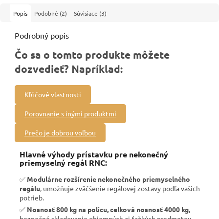
Popis
Podobné (2)
Súvisiace (3)
Podrobný popis
Čo sa o tomto produkte môžete
dozvedieť? Napríklad:
Kľúčové vlastnosti
Porovnanie s inými produktmi
Prečo je dobrou voľbou
Hlavné výhody prístavku pre nekonečný
priemyselný regál RNC:
✅
Modulárne rozšírenie nekonečného priemyselného
regálu
, umožňuje zväčšenie regálovej zostavy podľa vašich
potrieb.
✅
Nosnosť 800 kg na policu, celková nosnosť 4000 kg
,
bezpečné skladovanie objemných aj ťažkých predmetov.