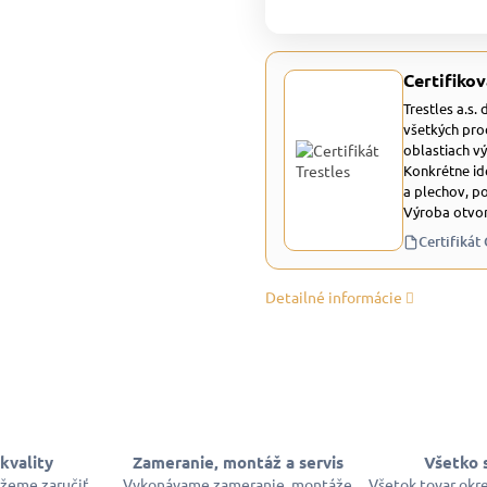
Certifikov
Trestles a.s.
všetkých pro
oblastiach v
Konkrétne id
a plechov, p
Výroba otvor
Certifikát
Detailné informácie
kvality
Zameranie, montáž a servis
Všetko 
ôžeme zaručiť
Vykonávame zameranie, montáže
Všetok tovar okr