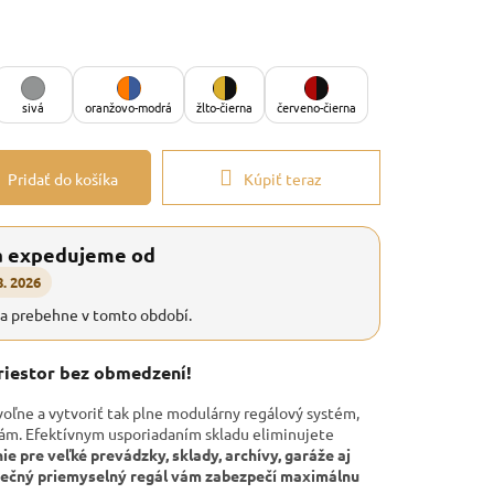
sivá
oranžovo-modrá
žlto-čierna
červeno-čierna
Pridať do košíka
Kúpiť teraz
a expedujeme od
8. 2026
ia prebehne v tomto období.
priestor bez obmedzení!
voľne a vytvoriť tak plne modulárny regálový systém,
bám. Efektívnym usporiadaním skladu eliminujete
nie pre veľké prevádzky, sklady, archívy, garáže aj
onečný priemyselný regál vám zabezpečí maximálnu