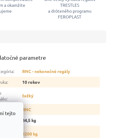
m a okamžite
TRESTLES
ujeme
a drôteného programu
FEROPLAST
atočné parametre
tegória
:
RNC - nekonečné regály
ruka
:
10 rokov
p
ťažký
gálu
:
ia
:
RNC
í tejto
otnosť
:
84,5 kg
snosť
3200 kg
gálu
: