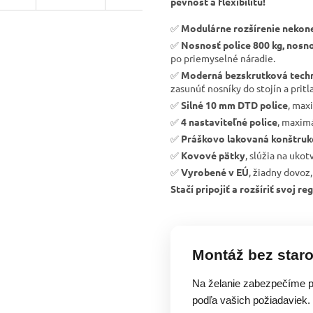
pevnosť a flexibilitu!
✅
Modulárne rozšírenie nekon
✅
Nosnosť police 800 kg, nosno
po priemyselné náradie.
✅
Moderná bezskrutková tech
zasunúť nosníky do stojín a pritla
✅
Silné 10 mm DTD police
, max
✅
4 nastaviteľné police
, maximá
✅
Práškovo lakovaná konštruk
✅
Kovové pätky
, slúžia na uko
✅
Vyrobené v EÚ
, žiadny dovoz,
Stačí pripojiť a rozšíriť svoj 
Montáž bez staro
Na želanie zabezpečíme p
podľa vašich požiadaviek.