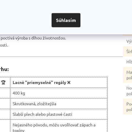
 bez nutnosti použitia náradia.
Po
rana proti korózii.
úp
ného priestoru.
Súhlasím
ahe.
Fa
pečnosť.
a poctivá výroba s dlhou životnosťou.
Vý
osti.
Šír
Hĺ
rhu:
Ma
po
 🏆
Lacné "priemyselné" regály ❌
No
400 kg
po
Skrutkovaná, zložitejšia
Po
pol
Slabší plech alebo plastové časti
Nejasného pôvodu, môžu uvoľňovať zápach a
toxíny