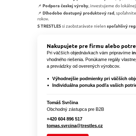
📌
Podpora českej výroby
, investujeme do lokálne
📌
Dlhodobo dostupný produktový rad
, spoľahnit
rokov.
S TRESTLES
si zaobstarávate nielen
spoľahlivý reg
Nakupujete pre firmu alebo potre
Pri väčších objednávkach vám pripravíme
i
vhodného riešenia. Ponúkame regály vlastne
a prevádzky od overených výrobcov.
Výhodnejšie podmienky pri väčších ob
Individuálna ponuka podľa vašich potri
Tomáš Svrčina
Obchodný zástupca pre B2B
+420 604 896 517
tomas.svrcina@trestles.cz