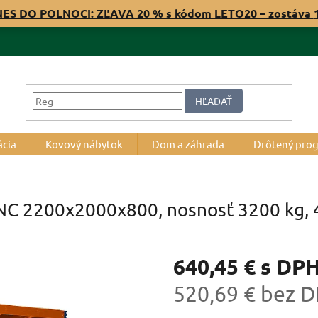
NES DO POLNOCI: ZĽAVA 20 % s kódom LETO20 – zostáva
HĽADAŤ
ácia
Kovový nábytok
Dom a záhrada
Drôtený pro
RNC 2200x2000x800, nosnosť 3200 kg, 4
640,45 €
s DP
520,69 € bez 