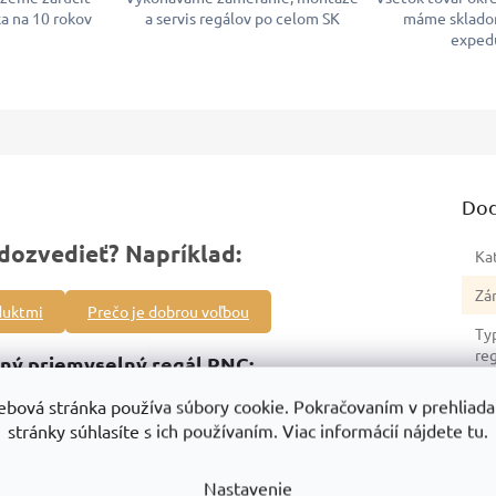
a na 10 rokov
a servis regálov po celom SK
máme sklado
exped
Dod
dozvedieť? Napríklad:
Ka
Zá
duktmi
Prečo je dobrou voľbou
Ty
re
ný priemyselný regál RNC:
Sér
ého regálu
, umožňuje zväčšenie regálovej zostavy podľa vašich
ebová stránka používa súbory cookie. Pokračovaním v prehliadan
stránky súhlasíte s ich používaním. Viac informácií nájdete tu.
Hm
0 kg
, bezpečné skladovanie objemných aj ťažkých predmetov.
No
 stabilita.
Nastavenie
re