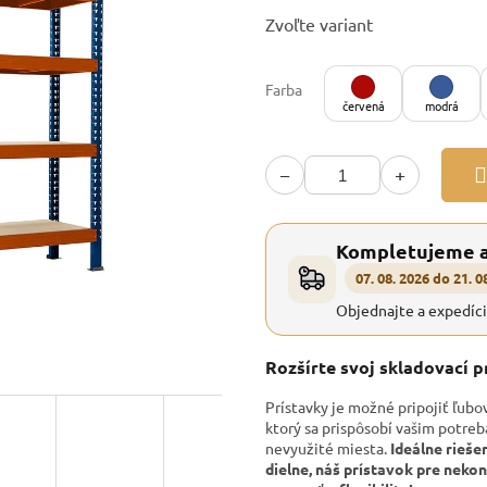
Jednotková
Zvoľte variant
cena:
Farba
červená
modrá
−
+
Kompletujeme 
07. 08. 2026 do 21. 0
Objednajte a expedíc
Rozšírte svoj skladovací 
Prístavky je možné pripojiť ľubo
ktorý sa prispôsobí vašim potre
nevyužité miesta.
Ideálne rieše
dielne, náš prístavok pre nek