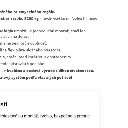
ečného priemyselného regálu.
sť prístavku 3200 kg
, unesie všetko od ťažkých boxov
nológia
umožňuje jednoduchú montáž, stačí len
čiť ich na doraz.
imálna pevnosť a odolnosť.
lna flexibilita úložného priestoru.
cia
, chráni pred koróziou a opotrebením.
tvenie prístavku k podlahe.
 ale
kvalitná a poctivá výroba s dlhou životnosťou.
regálový systém podľa vlastných potrieb!
stí
rofesionálnu montáž, rýchlo, bezpečne a presne