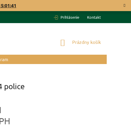
15:01:40
Prihlásenie
Kontakt
NÁKUPNÝ
Prázdny košík
KOŠÍK
gram
 police
H
DPH