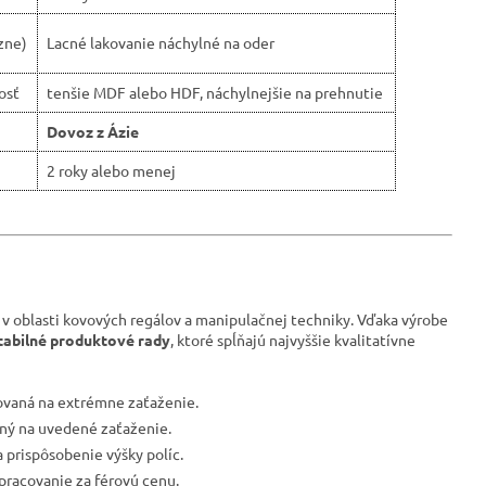
zne)
Lacné lakovanie náchylné na oder
osť
tenšie MDF alebo HDF, náchylnejšie na prehnutie
Dovoz z Ázie
2 roky alebo menej
 v oblasti kovových regálov a manipulačnej techniky. Vďaka výrobe
tabilné produktové rady
, ktoré spĺňajú najvyššie kvalitatívne
tovaná na extrémne zaťaženie.
vaný na uvedené zaťaženie.
 prispôsobenie výšky políc.
spracovanie za férovú cenu.