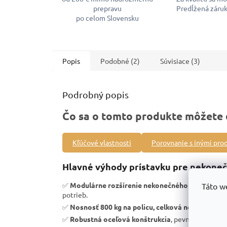
prepravu
Predĺžená záruk
po celom Slovensku
Popis
Podobné (2)
Súvisiace (3)
Podrobný popis
Čo sa o tomto produkte môžete 
Kľúčové vlastnosti
Porovnanie s inými pro
Hlavné výhody prístavku pre nekoneč
✅
Modulárne rozšírenie nekonečného priemyseln
Táto w
potrieb.
✅
Nosnosť 800 kg na policu, celková nosnosť 320
✅
Robustná oceľová konštrukcia
, pevnosť a vysoká