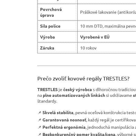
Povrchová
Práškové lakovanie (antikoró
úprava
Sila police
10 mm DTD, maximálna pevn
Výroba
Vyrobené v EÚ
Záruka
10 rokov
Prečo zvoliť kovové regály TRESTLES?
TRESTLES
je
český výrobca
s dlhoročnou tradíciou
na
plne automatizovaných linkách
si udržiavame
s
štandardy.
📌
Skvelá stabilita
, pevná oceľová konštrukcia tes
📌
Garantovaná nosnosť
, každý regál je certifiko
📌
Perfektná ergonómia
, jednoduchá manipulácia a
📌
Bezkonkurenčný pomer kvalita/cena
, výborné 