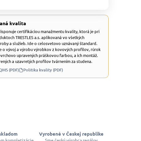
aná kvalita
 disponuje certifikáciou manažmentu kvality, ktorá je pri
duktoch TRESTLES a.s. aplikovaná vo všetkých
ýroby a služieb. Ide o celosvetovo uznávaný štandard.
e o vývoj a výrobu výrobkov z kovových profilov, rúrok
ovrchovo upravených práškovou farbou, a ich montáž.
ených a uzavretých profilov tvárnením za studena.
 QMS (PDF)
Politika kvality (PDF)
skladom
Vyrobené v Českej republike
em kompletizácie
Sme český výrobca regálov