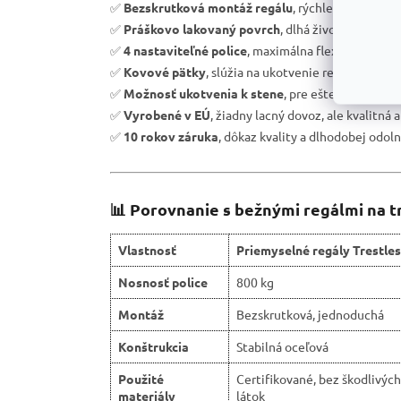
✅
Bezskrutková montáž regálu
, rýchle zostavenie
✅
Práškovo lakovaný povrch
, dlhá životnosť a och
✅
4 nastaviteľné police
, maximálna flexibilita úlož
✅
Kovové pätky
, slúžia na ukotvenie regálu k podl
✅
Možnosť ukotvenia k stene
, pre ešte väčšiu bez
✅
Vyrobené v EÚ
, žiadny lacný dovoz, ale kvalitná 
✅
10 rokov záruka
, dôkaz kvality a dlhodobej odoln
📊 Porovnanie s bežnými regálmi na t
Vlastnosť
Priemyselné regály Trestles
Nosnosť police
800 kg
Montáž
Bezskrutková, jednoduchá
Konštrukcia
Stabilná oceľová
Použité
Certifikované, bez škodlivých
materiály
látok