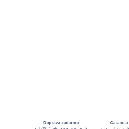
Doprava zadarmo
Garancia 
od 200 € mimo nadrozmernú
Za kvalitu sa m