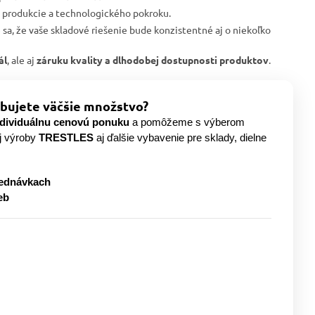
j produkcie a technologického pokroku.
e sa, že vaše skladové riešenie bude konzistentné aj o niekoľko
ál
, ale aj
záruku kvality a dlhodobej dostupnosti produktov
.
bujete väčšie množstvo?
ndividuálnu cenovú ponuku
a pomôžeme s výberom
j výroby
TRESTLES
aj ďalšie vybavenie pre sklady, dielne
jednávkach
eb