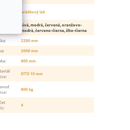
vrchová
práškový lak
rava
:
sivá, modrá, červená, oranžovo-
rba
:
modrá, červeno-čierna, žlto-čierna
ška
:
2200 mm
ka
:
2000 mm
bka
:
800 mm
teriál
DTD 10 mm
lice
:
snosť
800 kg
lice
:
čet
4
íc
: