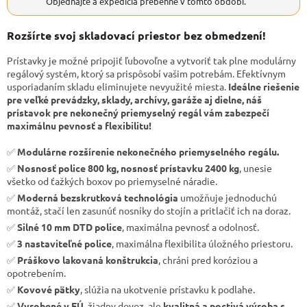
Objednajte a expedícia prebehne v tomto období.
Rozšírte svoj skladovací priestor bez obmedzení!
Prístavky je možné pripojiť ľubovoľne a vytvoriť tak plne modulárny
regálový systém, ktorý sa prispôsobí vašim potrebám. Efektívnym
usporiadaním skladu eliminujete nevyužité miesta.
Ideálne riešenie
pre veľké prevádzky, sklady, archívy, garáže aj dielne, náš
prístavok pre nekonečný priemyselný regál vám zabezpečí
maximálnu pevnosť a flexibilitu!
✅
Modulárne rozšírenie nekonečného priemyselného regálu.
✅
Nosnosť police 800 kg, nosnosť prístavku 2400 kg
, unesie
všetko od ťažkých boxov po priemyselné náradie.
✅
Moderná bezskrutková technológia
umožňuje jednoduchú
montáž, stačí len zasunúť nosníky do stojín a pritlačiť ich na doraz.
✅
Silné 10 mm DTD police
, maximálna pevnosť a odolnosť.
✅
3 nastaviteľné police
, maximálna flexibilita úložného priestoru.
✅
Práškovo lakovaná konštrukcia
, chráni pred koróziou a
opotrebením.
✅
Kovové pätky
, slúžia na ukotvenie prístavku k podlahe.
✅
Vyrobené v EÚ
, žiadny dovoz, ale
kvalitná a poctivá výroba s