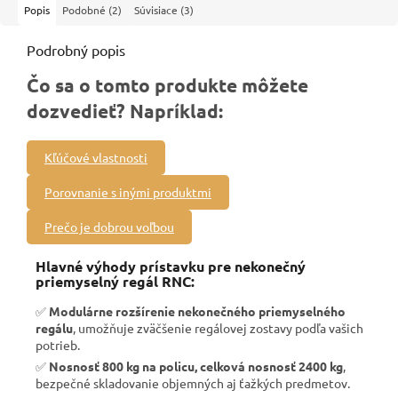
Popis
Podobné (2)
Súvisiace (3)
Podrobný popis
Čo sa o tomto produkte môžete
dozvedieť? Napríklad:
Kľúčové vlastnosti
Porovnanie s inými produktmi
Prečo je dobrou voľbou
Hlavné výhody prístavku pre nekonečný
priemyselný regál RNC:
✅
Modulárne rozšírenie nekonečného priemyselného
regálu
, umožňuje zväčšenie regálovej zostavy podľa vašich
potrieb.
✅
Nosnosť 800 kg na policu, celková nosnosť 2400 kg
,
bezpečné skladovanie objemných aj ťažkých predmetov.