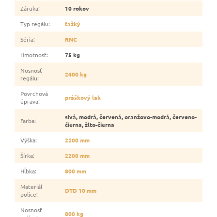
Záruka
:
10 rokov
Typ regálu
:
ťažký
Séria
:
RNC
Hmotnosť
:
75 kg
Nosnosť
2400 kg
regálu
:
Povrchová
práškový lak
úprava
:
sivá, modrá, červená, oranžovo-modrá, červeno-
Farba
:
čierna, žlto-čierna
Výška
:
2200 mm
Šírka
:
2200 mm
Hĺbka
:
800 mm
Materiál
DTD 10 mm
police
:
Nosnosť
800 kg