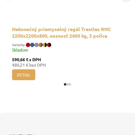
Nekonečný priemyselný regál Trestles RNC
2200x2200x800, nosnosť 2400 kg, 3 police
Skladom
590,66 €
s DPH
480,21 € bez DPH
DETAIL
Z
á
p