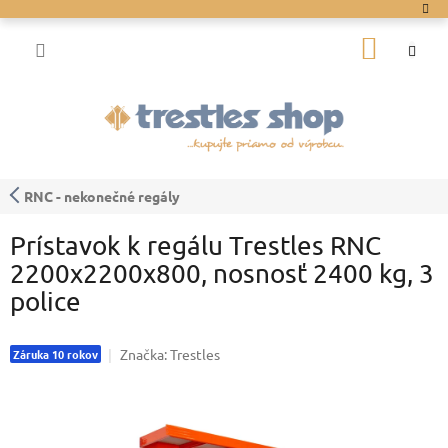
Prejsť
na
NÁKU
obsah
KOŠÍK
RNC - nekonečné regály
Prístavok k regálu Trestles RNC
2200x2200x800, nosnosť 2400 kg, 3
police
Značka:
Trestles
Záruka 10 rokov