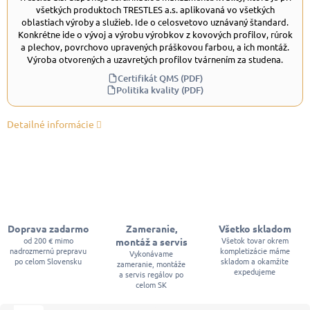
všetkých produktoch TRESTLES a.s. aplikovaná vo všetkých
oblastiach výroby a služieb. Ide o celosvetovo uznávaný štandard.
Konkrétne ide o vývoj a výrobu výrobkov z kovových profilov, rúrok
a plechov, povrchovo upravených práškovou farbou, a ich montáž.
Výroba otvorených a uzavretých profilov tvárnením za studena.
Certifikát QMS (PDF)
Politika kvality (PDF)
Detailné informácie
Doprava zadarmo
Zameranie,
Všetko skladom
od 200 € mimo
Všetok tovar okrem
montáž a servis
nadrozmernú prepravu
kompletizácie máme
Vykonávame
po celom Slovensku
skladom a okamžite
zameranie, montáže
expedujeme
a servis regálov po
celom SK