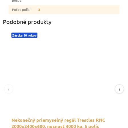
police
:
Počet políc
:
3
Podobné produkty
Záruka 10 rokov
‹
›
Nekonečný priemyselný regál Trestles RNC
2000x2400x600, nosnosť 4000 kg, 5 políc