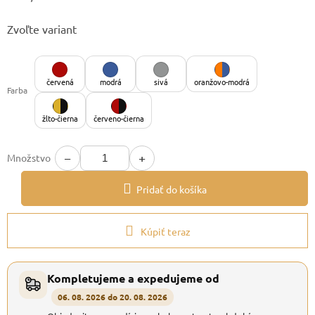
Jednotková
Zvoľte variant
cena:
červená
modrá
sivá
oranžovo-modrá
Farba
žlto-čierna
červeno-čierna
−
+
Množstvo
Pridať do košíka
Kúpiť teraz
Kompletujeme a expedujeme od
06. 08. 2026 do 20. 08. 2026