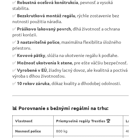
✅
Robustná oceľová konštrukcia
, pevnosť a vysoká
stabilita.
✅
Bezskrutková montáž regálu
, rýchle zostavenie bez
nutnosti použitia náradia.
✅
Práškovo lakovaný povrch
, dlhá životnosť a ochrana
proti korózii.
✅
3 nastaviteľné police
, maximálna flexibilita úložného
priestoru.
✅
Kovové pätky
, slúžia na ukotvenie regálu k podlahe.
✅
Možnosť ukotvenia k stene
, pre ešte väčšiu bezpečnosť.
✅
Vyrobené v EÚ
, žiadny lacný dovoz, ale kvalitná a poctivá
výroba s dlhou životnosťou.
✅
10 rokov záruka
, dôkaz kvality a dlhodobej odolnosti.
📊 Porovnanie s bežnými regálmi na trhu:
Vlastnosť
Priemyselné regály Trestles 🏆
Lacné 
Nosnosť police
800 kg
400 kg