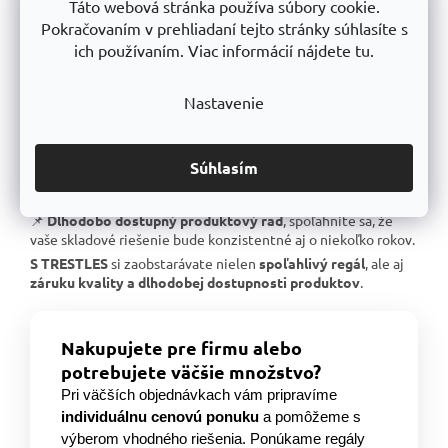
Táto webová stránka používa súbory cookie.
📌
Skvelá stabilita
, pevná oceľová konštrukcia testovaná na
extrémne zaťaženie.
Pokračovaním v prehliadaní tejto stránky súhlasíte s
📌
Garantovaná nosnosť
, každý regál je certifikovaný na
ich používaním. Viac informácií nájdete tu.
uvedené zaťaženie.
📌
Perfektná ergonómia
, jednoduchá manipulácia a
Nastavenie
prispôsobenie výšky políc.
📌
Bezkonkurenčný pomer kvalita/cena
, výborné
spracovanie za férovú cenu.
Súhlasím
📌
Podpora českej výroby
, investujeme do lokálnej
produkcie a technologického pokroku.
📌
Dlhodobo dostupný produktový rad
, spoľahnite sa, že
vaše skladové riešenie bude konzistentné aj o niekoľko rokov.
S TRESTLES
si zaobstarávate nielen
spoľahlivý regál
, ale aj
záruku kvality a dlhodobej dostupnosti produktov
.
Nakupujete pre firmu alebo
potrebujete väčšie množstvo?
Pri väčších objednávkach vám pripravíme
individuálnu cenovú ponuku
a pomôžeme s
výberom vhodného riešenia. Ponúkame regály