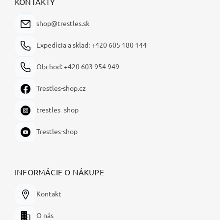
ä
KONTAKTY
t
i
shop@trestles.sk
e
Expedícia a sklad: +420 605 180 144
Obchod: +420 603 954 949
Trestles-shop.cz
trestles_shop
Trestles-shop
INFORMÁCIE O NÁKUPE
Kontakt
O nás