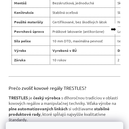
Montáž
Bezskrutková, jednoduchá
Skrutko
Konštrukcia
Stabilná oceľová
Slabší 
Použité materiály
Certifikované, bez škodlivých látok
Nejasn
➡️
Povrchová úprava
Práškové lakovanie (antikorózne)
Lacné 
Sila police
10 mm DTD, maximálna pevnosť
tenšie 
Výroba
Vyrobené v EÚ
Dovoz 
Záruka
10 rokov
2 roky
Prečo zvoliť kovové regály TRESTLES?
TRESTLES
je
český výrobca
s dlhoročnou tradíciou v oblasti
kovových regálov a manipulačnej techniky. Vďaka výrobe na
plne automatizovaných linkách
si udržiavame
stabilné
produktové rady
, ktoré spĺňajú najvyššie kvalitatívne
štandardy.