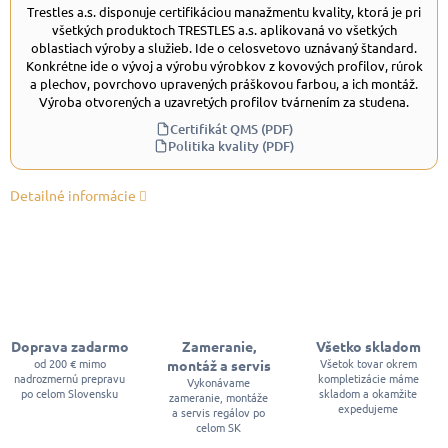
Trestles a.s. disponuje certifikáciou manažmentu kvality, ktorá je pri
všetkých produktoch TRESTLES a.s. aplikovaná vo všetkých
oblastiach výroby a služieb. Ide o celosvetovo uznávaný štandard.
Konkrétne ide o vývoj a výrobu výrobkov z kovových profilov, rúrok
a plechov, povrchovo upravených práškovou farbou, a ich montáž.
Výroba otvorených a uzavretých profilov tvárnením za studena.
Certifikát QMS (PDF)
Politika kvality (PDF)
Detailné informácie
Doprava zadarmo
Zameranie,
Všetko skladom
od 200 € mimo
Všetok tovar okrem
montáž a servis
nadrozmernú prepravu
kompletizácie máme
Vykonávame
po celom Slovensku
skladom a okamžite
zameranie, montáže
expedujeme
a servis regálov po
celom SK