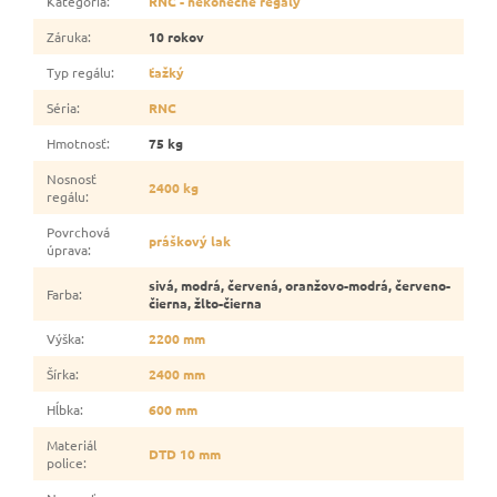
Kategória
:
RNC - nekonečné regály
Záruka
:
10 rokov
Typ regálu
:
ťažký
Séria
:
RNC
Hmotnosť
:
75 kg
Nosnosť
2400 kg
regálu
:
Povrchová
práškový lak
úprava
:
sivá, modrá, červená, oranžovo-modrá, červeno-
Farba
:
čierna, žlto-čierna
Výška
:
2200 mm
Šírka
:
2400 mm
Hĺbka
:
600 mm
Materiál
DTD 10 mm
police
: