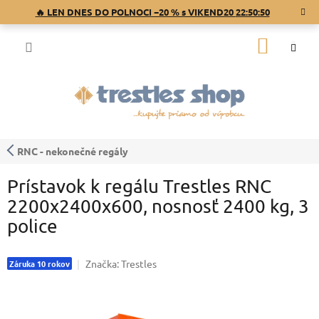
Prejsť
🔥 LEN DNES DO POLNOCI −20 % s VIKEND20
22:50:49
na
obsah
NÁKU
KOŠÍK
RNC - nekonečné regály
Prístavok k regálu Trestles RNC
2200x2400x600, nosnosť 2400 kg, 3
police
Značka:
Trestles
Záruka 10 rokov