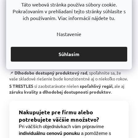
Táto webová stránka používa súbory cookie.
📌
Skvelá stabilita
, pevná oceľová konštrukcia testovaná na
Pokračovaním v prehliadaní tejto stránky súhlasíte s
extrémne zaťaženie.
ich používaním. Viac informácií nájdete tu.
📌
Garantovaná nosnosť
, každý regál je certifikovaný na
uvedené zaťaženie.
📌
Perfektná ergonómia
, jednoduchá manipulácia a
Nastavenie
prispôsobenie výšky políc.
📌
Bezkonkurenčný pomer kvalita/cena
, výborné
spracovanie za férovú cenu.
Súhlasím
📌
Podpora českej výroby
, investujeme do lokálnej
produkcie a technologického pokroku.
📌
Dlhodobo dostupný produktový rad
, spoľahnite sa, že
vaše skladové riešenie bude konzistentné aj o niekoľko rokov.
S TRESTLES
si zaobstarávate nielen
spoľahlivý regál
, ale aj
záruku kvality a dlhodobej dostupnosti produktov
.
Nakupujete pre firmu alebo
potrebujete väčšie množstvo?
Pri väčších objednávkach vám pripravíme
individuálnu cenovú ponuku
a pomôžeme s