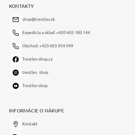
ä
KONTAKTY
t
i
shop@trestles.sk
e
Expedícia a sklad: +420 605 180 144
Obchod: +420 603 954 949
Trestles-shop.cz
trestles_shop
Trestles-shop
INFORMÁCIE O NÁKUPE
Kontakt