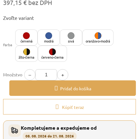
397,15 € bez DPH
Jednotková
Zvoľte variant
cena:
červená
modrá
sivá
oranžovo-modrá
Farba
žlto-čierna
červeno-čierna
−
+
Množstvo
Pridať do košíka
Kúpiť teraz
Kompletujeme a expedujeme od
08. 08. 2026 do 21. 08. 2026