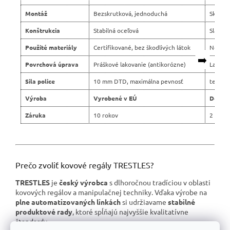
Montáž
Bezskrutková, jednoduchá
Skrutko
Konštrukcia
Stabilná oceľová
Slabší 
Použité materiály
Certifikované, bez škodlivých látok
Nejasn
➡️
Povrchová úprava
Práškové lakovanie (antikorózne)
Lacné 
Sila police
10 mm DTD, maximálna pevnosť
tenšie 
Výroba
Vyrobené v EÚ
Dovoz 
Záruka
10 rokov
2 roky
Prečo zvoliť kovové regály TRESTLES?
TRESTLES
je
český výrobca
s dlhoročnou tradíciou v oblasti
kovových regálov a manipulačnej techniky. Vďaka výrobe na
plne automatizovaných linkách
si udržiavame
stabilné
produktové rady
, ktoré spĺňajú najvyššie kvalitatívne
štandardy.