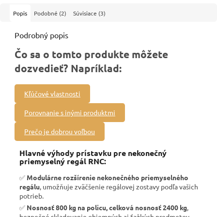
Popis
Podobné (2)
Súvisiace (3)
Podrobný popis
Čo sa o tomto produkte môžete
dozvedieť? Napríklad:
Kľúčové vlastnosti
Porovnanie s inými produktmi
Prečo je dobrou voľbou
Hlavné výhody prístavku pre nekonečný
priemyselný regál RNC:
✅
Modulárne rozšírenie nekonečného priemyselného
regálu
, umožňuje zväčšenie regálovej zostavy podľa vašich
potrieb.
✅
Nosnosť 800 kg na policu, celková nosnosť 2400 kg
,
bezpečné skladovanie objemných aj ťažkých predmetov.