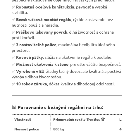
✅
Robustná oceľová konštrukcia
, pevnosť a vysoká
stabilita.
✅
Bezskrutková montáž regálu
, rýchle zostavenie bez
nutnosti použitia náradia.
✅
Práškovo lakovaný povrch
, dlhá životnosť a ochrana
proti korózii.
✅
3 nastaviteľné police
, maximálna flexibilita úložného
priestoru.
✅
Kovové pätky
, slúžia na ukotvenie regálu k podlahe.
✅
Možnosť ukotvenia k stene
, pre ešte väčšiu bezpečnosť.
✅
Vyrobené v EÚ
, žiadny lacný dovoz, ale kvalitná a poctivá
výroba s dlhou životnosťou.
✅
10 rokov záruka
, dôkaz kvality a dlhodobej odolnosti.
📊 Porovnanie s bežnými regálmi na trhu:
Vlastnosť
Priemyselné regály Trestles 🏆
Lacné 
Nosnosť police
800 kg
400 kg