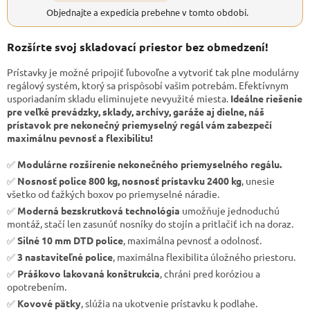
Objednajte a expedícia prebehne v tomto období.
Rozšírte svoj skladovací priestor bez obmedzení!
Prístavky je možné pripojiť ľubovoľne a vytvoriť tak plne modulárny
regálový systém, ktorý sa prispôsobí vašim potrebám. Efektívnym
usporiadaním skladu eliminujete nevyužité miesta.
Ideálne riešenie
pre veľké prevádzky, sklady, archívy, garáže aj dielne, náš
prístavok pre nekonečný priemyselný regál vám zabezpečí
maximálnu pevnosť a flexibilitu!
✅
Modulárne rozšírenie nekonečného priemyselného regálu.
✅
Nosnosť police 800 kg, nosnosť prístavku 2400 kg
, unesie
všetko od ťažkých boxov po priemyselné náradie.
✅
Moderná bezskrutková technológia
umožňuje jednoduchú
montáž, stačí len zasunúť nosníky do stojín a pritlačiť ich na doraz.
✅
Silné 10 mm DTD police
, maximálna pevnosť a odolnosť.
✅
3 nastaviteľné police
, maximálna flexibilita úložného priestoru.
✅
Práškovo lakovaná konštrukcia
, chráni pred koróziou a
opotrebením.
✅
Kovové pätky
, slúžia na ukotvenie prístavku k podlahe.