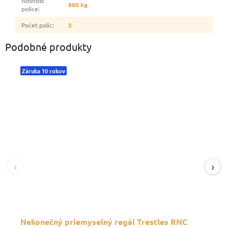
Nosnosť
800 kg
police
:
Počet políc
:
3
Podobné produkty
Záruka 10 rokov
‹
›
Nekonečný priemyselný regál Trestles RNC