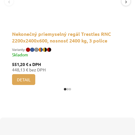
‹
›
Nekonečný priemyselný regál Trestles RNC
2200x2400x600, nosnosť 2400 kg, 3 police
Skladom
551,20 €
s DPH
448,13 € bez DPH
DETAIL
Z
á
p