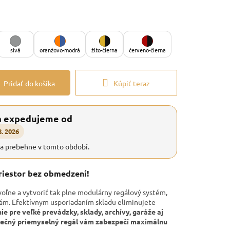
sivá
oranžovo-modrá
žlto-čierna
červeno-čierna
Pridať do košíka
Kúpiť teraz
a expedujeme od
8. 2026
ia prebehne v tomto období.
priestor bez obmedzení!
voľne a vytvoriť tak plne modulárny regálový systém,
bám. Efektívnym usporiadaním skladu eliminujete
nie pre veľké prevádzky, sklady, archívy, garáže aj
onečný priemyselný regál vám zabezpečí maximálnu