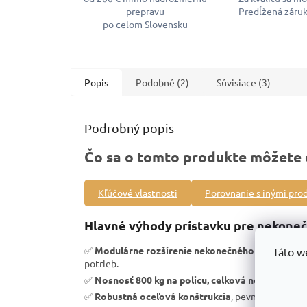
prepravu
Predĺžená záruk
po celom Slovensku
Popis
Podobné (2)
Súvisiace (3)
Podrobný popis
Čo sa o tomto produkte môžete 
Kľúčové vlastnosti
Porovnanie s inými pro
Hlavné výhody prístavku pre nekoneč
✅
Modulárne rozšírenie nekonečného priemyseln
Táto w
potrieb.
✅
Nosnosť 800 kg na policu, celková nosnosť 400
✅
Robustná oceľová konštrukcia
, pevnosť a vysoká