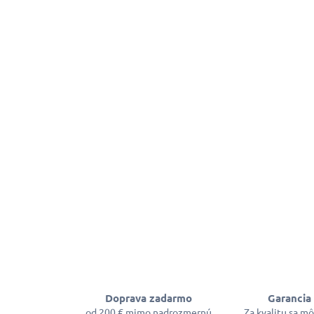
Doprava zadarmo
Garancia 
od 200 € mimo nadrozmernú
Za kvalitu sa m