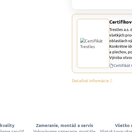
Certifikov
Trestles a.s.
všetkých pro
oblastiach v
Konkrétne id
a plechov, p
Výroba otvor
Certifikát
Detailné informácie
kvality
Zameranie, montáž a servis
Všetko 
ôžeme zaručiť
Vykonávame zameranie, montáže
Všetok tovar okr