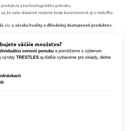
j produkcie a technologického pokroku.
e sa, že vaše skladové riešenie bude konzistentné aj o niekoľko
ál
, ale aj
záruku kvality a dlhodobej dostupnosti produktov
.
bujete väčšie množstvo?
ndividuálnu cenovú ponuku
a pomôžeme s výberom
j výroby
TRESTLES
aj ďalšie vybavenie pre sklady, dielne
jednávkach
eb