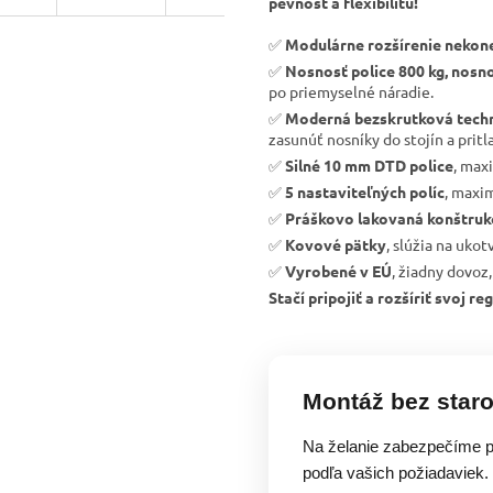
pevnosť a flexibilitu!
✅
Modulárne rozšírenie nekon
✅
Nosnosť police 800 kg, nosno
po priemyselné náradie.
✅
Moderná bezskrutková tech
zasunúť nosníky do stojín a pritla
✅
Silné 10 mm DTD police
, max
✅
5 nastaviteľných políc
, maxim
✅
Práškovo lakovaná konštruk
✅
Kovové pätky
, slúžia na uko
✅
Vyrobené v EÚ
, žiadny dovoz,
Stačí pripojiť a rozšíriť svoj 
Montáž bez staro
Na želanie zabezpečíme p
podľa vašich požiadaviek.