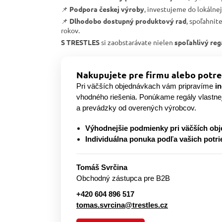
📌
Podpora českej výroby
, investujeme do lokálne
📌
Dlhodobo dostupný produktový rad
, spoľahnit
rokov.
S TRESTLES
si zaobstarávate nielen
spoľahlivý reg
Nakupujete pre firmu alebo potre
Pri väčších objednávkach vám pripravíme
i
vhodného riešenia. Ponúkame regály vlastne
a prevádzky od overených výrobcov.
Výhodnejšie podmienky pri väčších ob
Individuálna ponuka podľa vašich potri
Tomáš Svrčina
Obchodný zástupca pre B2B
+420 604 896 517
tomas.svrcina@trestles.cz