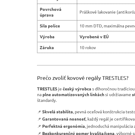
Povrchová
Práškové lakovanie (antikoró
úprava
Sila police
10 mm DTD, maximálna pevn
Výroba
Vyrobené v EÚ
Záruka
10 rokov
Prečo zvoliť kovové regály TRESTLES?
TRESTLES
je
český výrobca
s dlhoročnou tradíciou
na
plne automatizovaných linkách
si udržiavame
s
štandardy.
📌
Skvelá stabilita
, pevná oceľová konštrukcia tes
📌
Garantovaná nosnosť
, každý regál je certifiko
📌
Perfektná ergonómia
, jednoduchá manipulácia a
📌
Bezkonkurenčný pomer kvalita/cena
, výborné 