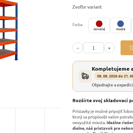
Jednotková
Zvoľte variant
cena:
Farba
červená
modrá
−
+
Kompletujeme 
08. 08. 2026 do 21. 0
Objednajte a expedíc
Rozšírte svoj skladovací 
Prístavky je možné pripojiť ľubo
ktorý sa prispôsobí vašim potre
nevyužité miesta.
Ideálne rieše
dielne, náš prístavok pre nek