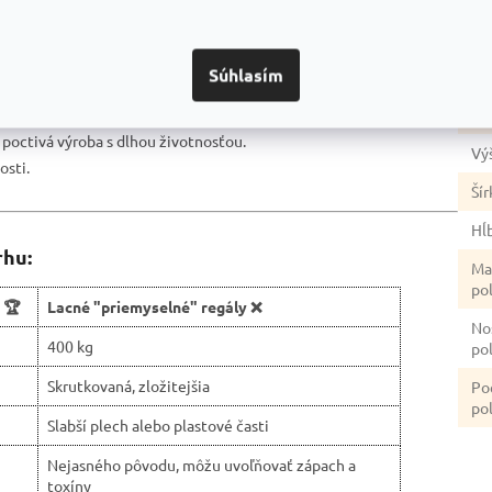
 bez nutnosti použitia náradia.
Po
rana proti korózii.
úp
ožného priestoru.
Súhlasím
ahe.
Fa
pečnosť.
a poctivá výroba s dlhou životnosťou.
Vý
osti.
Šír
Hĺ
rhu:
Ma
po
 🏆
Lacné "priemyselné" regály ❌
No
400 kg
po
Skrutkovaná, zložitejšia
Po
pol
Slabší plech alebo plastové časti
Nejasného pôvodu, môžu uvoľňovať zápach a
toxíny