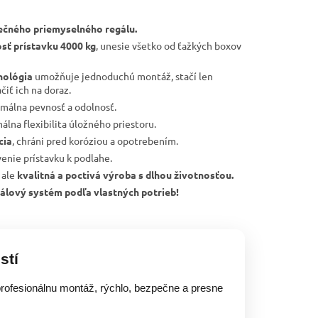
ečného priemyselného regálu.
sť prístavku 4000 kg
, unesie všetko od ťažkých boxov
nológia
umožňuje jednoduchú montáž, stačí len
čiť ich na doraz.
imálna pevnosť a odolnosť.
álna flexibilita úložného priestoru.
cia
, chráni pred koróziou a opotrebením.
tvenie prístavku k podlahe.
 ale
kvalitná a poctivá výroba s dlhou životnosťou.
regálový systém podľa vlastných potrieb!
stí
rofesionálnu montáž, rýchlo, bezpečne a presne