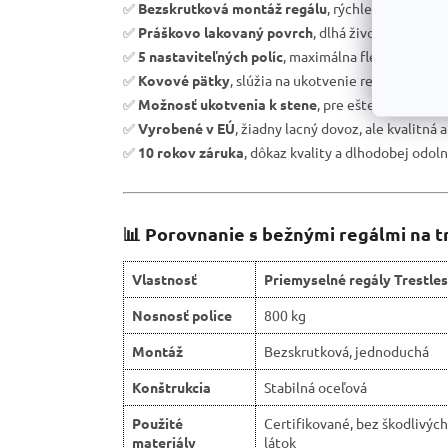
✅
Bezskrutková montáž regálu
, rýchle zostavenie
✅
Práškovo lakovaný povrch
, dlhá životnosť a och
✅
5 nastaviteľných políc
, maximálna flexibilita úl
✅
Kovové pätky
, slúžia na ukotvenie regálu k podl
✅
Možnosť ukotvenia k stene
, pre ešte väčšiu bez
✅
Vyrobené v EÚ
, žiadny lacný dovoz, ale kvalitná 
✅
10 rokov záruka
, dôkaz kvality a dlhodobej odoln
📊 Porovnanie s bežnými regálmi na t
Vlastnosť
Priemyselné regály Trestles
Nosnosť police
800 kg
Montáž
Bezskrutková, jednoduchá
Konštrukcia
Stabilná oceľová
Použité
Certifikované, bez škodlivých
materiály
látok