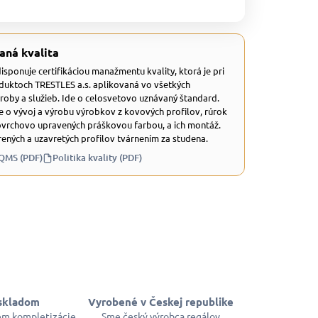
aná kvalita
 disponuje certifikáciou manažmentu kvality, ktorá je pri
duktoch TRESTLES a.s. aplikovaná vo všetkých
ýroby a služieb. Ide o celosvetovo uznávaný štandard.
e o vývoj a výrobu výrobkov z kovových profilov, rúrok
ovrchovo upravených práškovou farbou, a ich montáž.
ených a uzavretých profilov tvárnením za studena.
 QMS (PDF)
Politika kvality (PDF)
skladom
Vyrobené v Českej republike
em kompletizácie
Sme český výrobca regálov