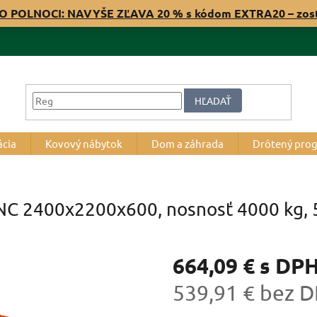
O POLNOCI: NAVYŠE ZĽAVA 20 % s kódom EXTRA20 – zos
HĽADAŤ
ácia
Kovový nábytok
Dom a záhrada
Drôtený pro
RNC 2400x2200x600, nosnosť 4000 kg, 5
664,09 €
s DP
539,91 € bez 