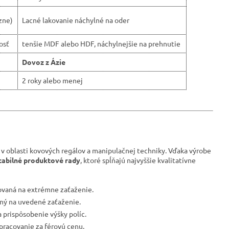
zne)
Lacné lakovanie náchylné na oder
osť
tenšie MDF alebo HDF, náchylnejšie na prehnutie
Dovoz z Ázie
2 roky alebo menej
 v oblasti kovových regálov a manipulačnej techniky. Vďaka výrobe
tabilné produktové rady
, ktoré spĺňajú najvyššie kvalitatívne
tovaná na extrémne zaťaženie.
vaný na uvedené zaťaženie.
 prispôsobenie výšky políc.
spracovanie za férovú cenu.