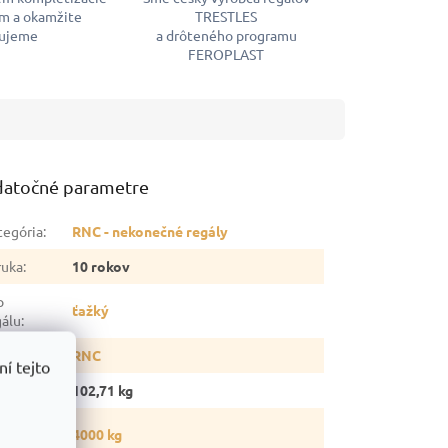
m a okamžite
TRESTLES
ujeme
a drôteného programu
FEROPLAST
atočné parametre
tegória
:
RNC - nekonečné regály
ruka
:
10 rokov
p
ťažký
gálu
:
ia
:
RNC
í tejto
otnosť
:
102,71 kg
snosť
4000 kg
gálu
: