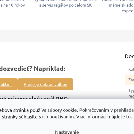
a na 10 rokov
a servis regálov po celom SK
máme sklado
exped
Dod
dozvedieť? Napríklad:
Ka
Zá
duktmi
Prečo je dobrou voľbou
Ty
re
ný priemyselný regál RNC:
Sér
ého regálu
, umožňuje zväčšenie regálovej zostavy podľa vašich
ebová stránka používa súbory cookie. Pokračovaním v prehliadan
stránky súhlasíte s ich používaním. Viac informácií nájdete tu.
Hm
0 kg
, bezpečné skladovanie objemných aj ťažkých predmetov.
No
 stabilita.
Nastavenie
re