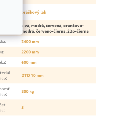
vrchová
práškový lak
rava
:
sivá, modrá, červená, oranžovo-
rba
:
modrá, červeno-čierna, žlto-čierna
ška
:
2400 mm
ka
:
2200 mm
bka
:
600 mm
teriál
DTD 10 mm
lice
:
snosť
800 kg
lice
:
čet
5
íc
: