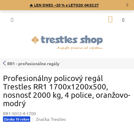
Prejsť
🔥 LEN DNES −20 % s LETO20:
04:52:27
na
obsah
NÁKU
KOŠÍK
RR1 - profesionálne regály
Profesionálny policový regál
Trestles RR1 1700x1200x500,
nosnosť 2000 kg, 4 police, oranžovo-
modrý
RR1-5012-4-1700
Značka:
Trestles
Záruka 10 rokov