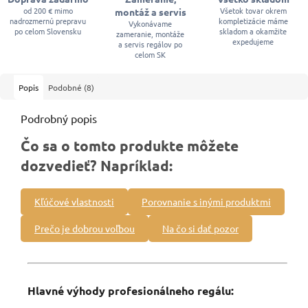
od 200 € mimo
Všetok tovar okrem
montáž a servis
nadrozmernú prepravu
kompletizácie máme
Vykonávame
po celom Slovensku
skladom a okamžite
zameranie, montáže
expedujeme
a servis regálov po
celom SK
Popis
Podobné (8)
Podrobný popis
Čo sa o tomto produkte môžete
dozvedieť? Napríklad:
Kľúčové vlastnosti
Porovnanie s inými produktmi
Prečo je dobrou voľbou
Na čo si dať pozor
Hlavné výhody profesionálneho regálu: