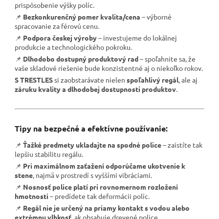
prispôsobenie výšky políc.
📌
Bezkonkurenčný pomer kvalita/cena
– výborné
spracovanie za férovú cenu.
📌
Podpora českej výroby
– investujeme do lokálnej
produkcie a technologického pokroku.
📌
Dlhodobo dostupný produktový rad
– spoľahnite sa, že
vaše skladové riešenie bude konzistentné aj o niekoľko rokov.
S TRESTLES
si zaobstarávate nielen
spoľahlivý regál
, ale aj
záruku kvality a dlhodobej dostupnosti produktov
.
Tipy na bezpečné a efektívne používanie:
📌
Ťažké predmety ukladajte na spodné police
– zaistíte tak
lepšiu stabilitu regálu.
📌
Pri maximálnom zaťažení odporúčame ukotvenie k
stene
, najmä v prostredí s vyššími vibráciami.
📌
Nosnosť police platí pri rovnomernom rozložení
hmotnosti
– predídete tak deformácii políc.
📌
Regál nie je určený na priamy kontakt s vodou alebo
extrémnu vlhkosť
, ak obsahuje drevené police.