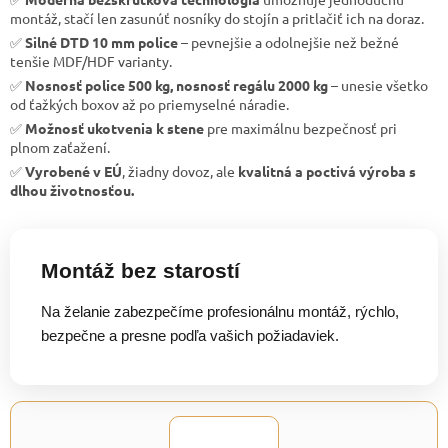
montáž, stačí len zasunúť nosníky do stojín a pritlačiť ich na doraz.
✅
Silné DTD 10 mm police
– pevnejšie a odolnejšie než bežné
tenšie MDF/HDF varianty.
✅
Nosnosť police 500 kg, nosnosť regálu 2000 kg
– unesie všetko
od ťažkých boxov až po priemyselné náradie.
✅
Možnosť ukotvenia k stene
pre maximálnu bezpečnosť pri
plnom zaťažení.
✅
Vyrobené v EÚ
, žiadny dovoz, ale
kvalitná a poctivá výroba s
dlhou životnosťou.
Montáž bez starostí
Na želanie zabezpečíme profesionálnu montáž, rýchlo,
bezpečne a presne podľa vašich požiadaviek.