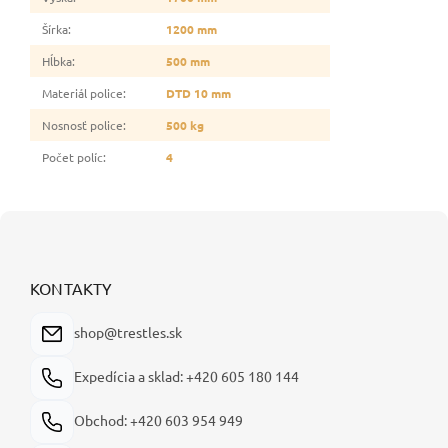
Šírka
:
1200 mm
Hĺbka
:
500 mm
Materiál police
:
DTD 10 mm
Nosnosť police
:
500 kg
Počet políc
:
4
Z
á
p
ä
KONTAKTY
t
i
shop@trestles.sk
e
Expedícia a sklad: +420 605 180 144
Obchod: +420 603 954 949