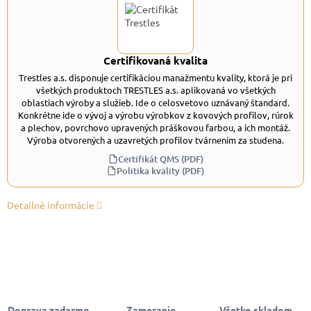
Certifikovaná kvalita
Trestles a.s. disponuje certifikáciou manažmentu kvality, ktorá je pri
všetkých produktoch TRESTLES a.s. aplikovaná vo všetkých
oblastiach výroby a služieb. Ide o celosvetovo uznávaný štandard.
Konkrétne ide o vývoj a výrobu výrobkov z kovových profilov, rúrok
a plechov, povrchovo upravených práškovou farbou, a ich montáž.
Výroba otvorených a uzavretých profilov tvárnením za studena.
Certifikát QMS (PDF)
Politika kvality (PDF)
Detailné informácie
Doprava zadarmo
Zameranie,
Všetko skladom