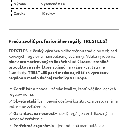
Výroba
Vyrobené v EÚ
Záruka
10 rokov
Prečo zvoliť profesionálne regály TRESTLES?
TRESTLES
je
český výrobca
s dlhoročnou tradíciou v oblasti
kovových regálov a manipulačnej techniky. Vďaka výrobe na
plne automatizovaných linkách
si udržiavame
stabilné
produktové rady
, ktoré spĺňajú najvyššie kvalitatívne
štandardy.
TRESTLES patrí medzi najväčších výrobcov
regálov a manipulačnej techniky v Európe.
📌
Certifikát o zhode
– záruka kvality, ktorú väčšina lacných
regálov nemá.
📌
Skvelá stabilita
– pevná oceľová konštrukcia testovaná na
extrémne zaťaženie.
📌
Garantovaná nosnosť
– každý regál je certifikovaný na
uvedené zaťaženie.
📌
Perfektná ergonómia
– jednoduchá manipulácia a