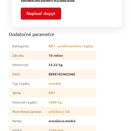
Napísať dopyt
Dodatočné parametre
Kategória
:
RR1 - profesionálne regály
Záruka
:
10 rokov
Hmotnosť
:
33.23 kg
EAN
:
8595102462365
Typ regálu
:
stredný
Séria
:
RR1
Nosnosť regálu
:
2000 kg
Povrchová úprava
:
práškový lak
Farba
:
oranžovo-modrá
Výška
:
1700 mm