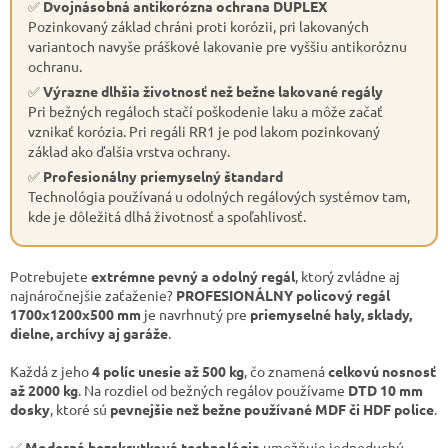
✅
Dvojnásobná antikorózna ochrana DUPLEX
Pozinkovaný základ chráni proti korózii, pri lakovaných
variantoch navyše práškové lakovanie pre vyššiu antikoróznu
ochranu.
✅
Výrazne dlhšia životnosť než bežne lakované regály
Pri bežných regáloch stačí poškodenie laku a môže začať
vznikať korózia. Pri regáli RR1 je pod lakom pozinkovaný
základ ako ďalšia vrstva ochrany.
✅
Profesionálny priemyselný štandard
Technológia používaná u odolných regálových systémov tam,
kde je dôležitá dlhá životnosť a spoľahlivosť.
Potrebujete
extrémne pevný a odolný regál
, ktorý zvládne aj
najnáročnejšie zaťaženie?
PROFESIONÁLNY policový regál
1700x1200x500 mm
je navrhnutý pre
priemyselné haly, sklady,
dielne, archívy aj garáže
.
Každá z jeho
4 políc unesie až 500 kg
, čo znamená
celkovú nosnosť
až 2000 kg
. Na rozdiel od bežných regálov používame
DTD 10 mm
dosky
, ktoré sú
pevnejšie než bežne používané MDF či HDF police
.
✅
Moderná bezskrutková technológia
umožňuje jednoduchú