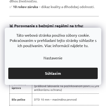
dlhou životnosťou.
✅
10 rokov záruka
– dôkaz kvality a dlhodobej odolnosti.
📊 Porovnanie s bežnými regálmi na trhu:
Táto webová stránka používa súbory cookie.
Vlastnosť
Profesionálne regály Trestles 🏆
Pokračovaním v prehliadaní tejto stránky súhlasíte s
Nosnosť
ich používaním. Viac informácií nájdete tu.
500 kg
police
Montáž
Bezskrutková – jednoduchá
Nastavenie
Konštrukcia
Stabilná silnostenná oceľová
Použité
Certifikované, bez škodlivých látok
Súhlasím
materiály
➡️
DUPLEX – unikátna technológia výroby
Povrchová
(práškové lakovanie na pozinkovanom povrchu pre dvoj
úprava
antikoróznu ochranu)
Sila police
DTD 10 mm – maximálna pevnosť