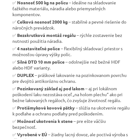
✅
Nosnosť 500 kg na policu
– ideálne na skladovanie
ťažkého materiálu, náradia alebo priemyselných
komponentov.
✅
Celková nosnosť 2000 kg
– stabilné a pevné riešenie do
náročných prevádzok.
✅
Bezskrutková montáž regálu
– rýchle zostavenie bez
nutnosti použitia náradia.
✅
4 nastaviteľné police
– flexibilný skladovací priestor s
možnosťou úpravy výšky políc.
✅
Silné DTD 10 mm police
– odolnejšie než bežné MDF
alebo HDF varianty.
✅
DUPLEX
– práškové lakovanie na pozinkovanom povrchu
pre dvojitú antikoróznu ochranu.
✅
Pozinkovaný základ aj pod lakom
– aj pri lokálnom
poškodení laku nezostáva oceľ „na holom plechu“ ako pri
bežne lakovaných regáloch, čo zvyšuje životnosť regálu.
✅
Protišmykové kovové pätky
– slúžia na ukotvenie regálu
k podlahe a ochranu podlahy pred poškodením.
✅
Možnosť ukotvenia k stene
– pre ešte väčšiu
bezpečnosť.
✅
Vyrobené v EÚ
– žiadny lacný dovoz, ale poctivá výroba s