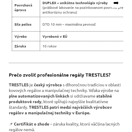
➡️
DUPLEX – unikátna technológia výroby
Povrchová
(práškové lakovanie na pozinkovanom povrchu pre dvoj
úprava
antikoróznu ochranu)
Sila police
DTD 10 mm – maximálna pevnosť
Výroba
Vyrobené v EÚ
Záruka
10 rokov
Prečo zvoliť profesionálne regály TRESTLES?
TRESTLES
je
český výrobca
s dlhoročnou tradíciou v oblasti
kovových regálov a manipulačnej techniky. Vďaka výrobe na
plne automatizovaných linkách
si udržiavame
stabilné
produktové rady
, ktoré spĺňajú najvyššie kvalitatívne
štandardy.
TRESTLES patrí medzi najväčších výrobcov
regálov a manipulačnej techniky v Európe.
📌
Certifikát o zhode
– záruka kvality, ktorú väčšina lacných
regálov nemá.