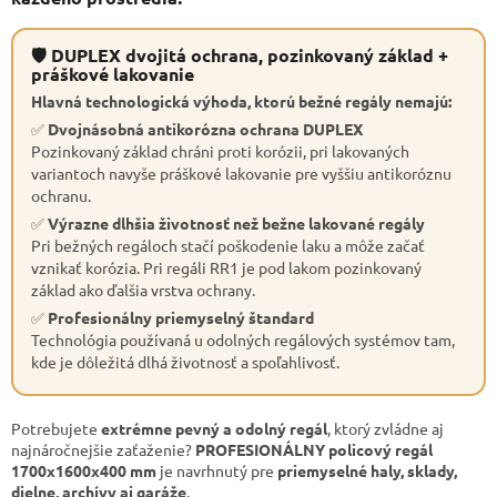
🛡 DUPLEX dvojitá ochrana, pozinkovaný základ +
práškové lakovanie
Hlavná technologická výhoda, ktorú bežné regály nemajú:
✅
Dvojnásobná antikorózna ochrana DUPLEX
Pozinkovaný základ chráni proti korózii, pri lakovaných
variantoch navyše práškové lakovanie pre vyššiu antikoróznu
ochranu.
✅
Výrazne dlhšia životnosť než bežne lakované regály
Pri bežných regáloch stačí poškodenie laku a môže začať
vznikať korózia. Pri regáli RR1 je pod lakom pozinkovaný
základ ako ďalšia vrstva ochrany.
✅
Profesionálny priemyselný štandard
Technológia používaná u odolných regálových systémov tam,
kde je dôležitá dlhá životnosť a spoľahlivosť.
Potrebujete
extrémne pevný a odolný regál
, ktorý zvládne aj
najnáročnejšie zaťaženie?
PROFESIONÁLNY policový regál
1700x1600x400 mm
je navrhnutý pre
priemyselné haly, sklady,
dielne, archívy aj garáže
.