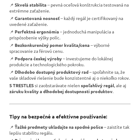
📌
Skvelá stabilita
– pevná oceľová konštrukcia testovaná na
extrémne zaťaženie.
📌
Garantovaná nosnosť
– každý regál je certifikovaný na
uvedené zaťaženie.
📌
Perfektná ergonómia
– jednoduchá manipulácia a
prispôsobenie výšky políc.
📌
Bezkonkurenčný pomer kvalita/cena
– výborné
spracovanie za férovú cenu.
📌
Podpora českej výroby
– investujeme do lokálnej
produkcie a technologického pokroku.
📌
Dlhodobo dostupný produktový rad
– spoľahnite sa, že
vaše skladové riešenie bude konzistentné aj o niekoľko rokov.
S TRESTLES
si zaobstarávate nielen
spoľahlivý regál
, ale aj
záruku kvality a dlhodobej dostupnosti produktov
.
Tipy na bezpečné a efektívne používanie:
📌
Ťažké predmety ukladajte na spodné police
– zaistíte tak
lepšiu stabilitu regálu.