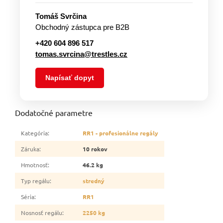
Tomáš Svrčina
Obchodný zástupca pre B2B
+420 604 896 517
tomas.svrcina@trestles.cz
Napísať dopyt
Dodatočné parametre
Kategória
:
RR1 - profesionálne regály
Záruka
:
10 rokov
Hmotnosť
:
46.2 kg
Typ regálu
:
stredný
Séria
:
RR1
Nosnosť regálu
:
2250 kg