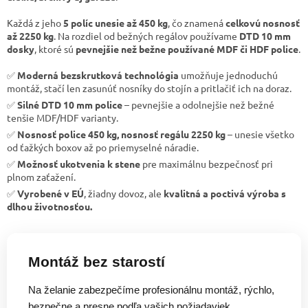
Každá z jeho
5 políc unesie až 450 kg
, čo znamená
celkovú nosnosť
až 2250 kg
. Na rozdiel od bežných regálov používame
DTD 10 mm
dosky
, ktoré sú
pevnejšie než bežne používané MDF či HDF police
.
✅
Moderná bezskrutková technológia
umožňuje jednoduchú
montáž, stačí len zasunúť nosníky do stojín a pritlačiť ich na doraz.
✅
Silné DTD 10 mm police
– pevnejšie a odolnejšie než bežné
tenšie MDF/HDF varianty.
✅
Nosnosť police 450 kg, nosnosť regálu 2250 kg
– unesie všetko
od ťažkých boxov až po priemyselné náradie.
✅
Možnosť ukotvenia k stene
pre maximálnu bezpečnosť pri
plnom zaťažení.
✅
Vyrobené v EÚ
, žiadny dovoz, ale
kvalitná a poctivá výroba s
dlhou životnosťou.
Montáž bez starostí
Na želanie zabezpečíme profesionálnu montáž, rýchlo,
bezpečne a presne podľa vašich požiadaviek.