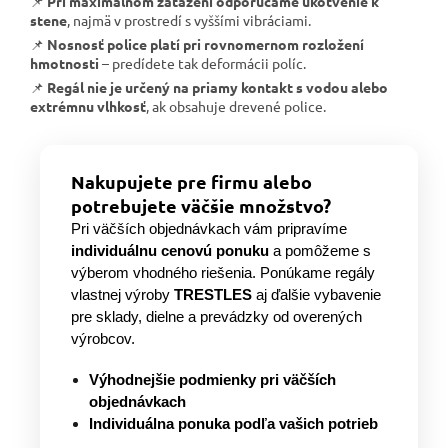
📌
Pri maximálnom zaťažení odporúčame ukotvenie k
stene
, najmä v prostredí s vyššími vibráciami.
📌
Nosnosť police platí pri rovnomernom rozložení
hmotnosti
– predídete tak deformácii políc.
📌
Regál nie je určený na priamy kontakt s vodou alebo
extrémnu vlhkosť
, ak obsahuje drevené police.
Nakupujete pre firmu alebo
potrebujete väčšie množstvo?
Pri väčších objednávkach vám pripravíme
individuálnu cenovú ponuku
a pomôžeme s
výberom vhodného riešenia. Ponúkame regály
vlastnej výroby
TRESTLES
aj ďalšie vybavenie
pre sklady, dielne a prevádzky od overených
výrobcov.
Výhodnejšie podmienky pri väčších
objednávkach
Individuálna ponuka podľa vašich potrieb