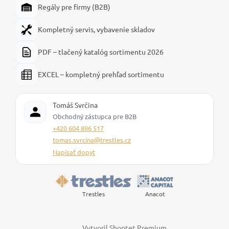
Regály pre firmy (B2B)
Kompletný servis, vybavenie skladov
PDF – tlačený katalóg sortimentu 2026
EXCEL – kompletný prehľad sortimentu
Tomáš Svrčina
Obchodný zástupca pre B2B
+420 604 896 517
tomas.svrcina@trestles.cz
Napísať dopyt
Trestles
Anacot
Vytvoril Shoptet Premium