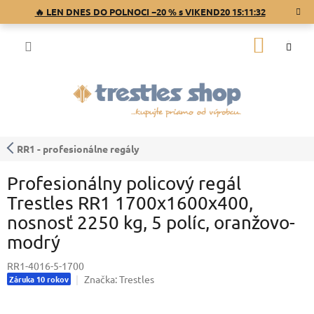
Prejsť
🔥 LEN DNES DO POLNOCI −20 % s VIKEND20
15:11:32
na
obsah
NÁKU
KOŠÍK
RR1 - profesionálne regály
Profesionálny policový regál
Trestles RR1 1700x1600x400,
nosnosť 2250 kg, 5 políc, oranžovo-
modrý
RR1-4016-5-1700
Značka:
Trestles
Záruka 10 rokov