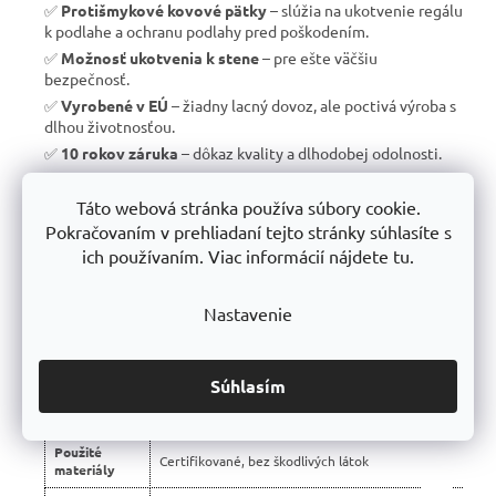
✅
Protišmykové kovové pätky
– slúžia na ukotvenie regálu
k podlahe a ochranu podlahy pred poškodením.
✅
Možnosť ukotvenia k stene
– pre ešte väčšiu
bezpečnosť.
✅
Vyrobené v EÚ
– žiadny lacný dovoz, ale poctivá výroba s
dlhou životnosťou.
✅
10 rokov záruka
– dôkaz kvality a dlhodobej odolnosti.
Táto webová stránka používa súbory cookie.
Pokračovaním v prehliadaní tejto stránky súhlasíte s
📊 Porovnanie s bežnými regálmi na trhu:
ich používaním. Viac informácií nájdete tu.
Vlastnosť
Profesionálne regály Trestles 🏆
Nastavenie
Nosnosť
450 kg
police
Montáž
Bezskrutková – jednoduchá
Súhlasím
Konštrukcia
Stabilná silnostenná oceľová
Použité
Certifikované, bez škodlivých látok
materiály