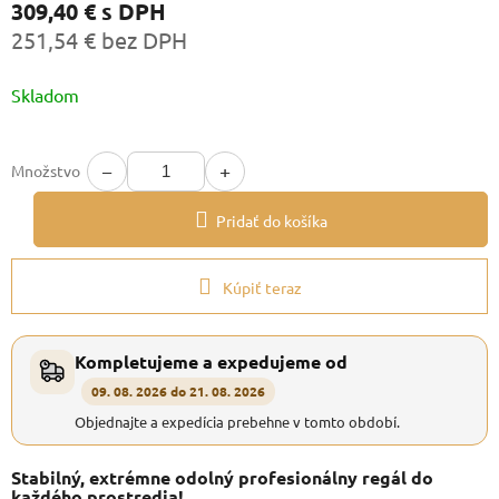
309,40 €
s DPH
251,54 € bez DPH
Jednotková
Skladom
cena:
−
+
Množstvo
Pridať do košíka
Kúpiť teraz
Kompletujeme a expedujeme od
09. 08. 2026 do 21. 08. 2026
Objednajte a expedícia prebehne v tomto období.
Stabilný, extrémne odolný profesionálny regál do
každého prostredia!