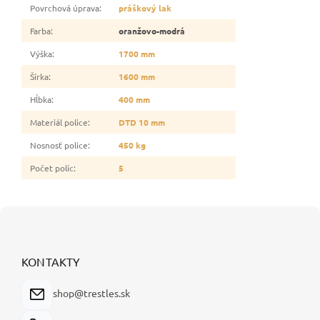
Povrchová úprava
:
práškový lak
Farba
:
oranžovo-modrá
Výška
:
1700 mm
Šírka
:
1600 mm
Hĺbka
:
400 mm
Materiál police
:
DTD 10 mm
Nosnosť police
:
450 kg
Počet políc
:
5
Z
á
p
ä
KONTAKTY
t
i
shop@trestles.sk
e