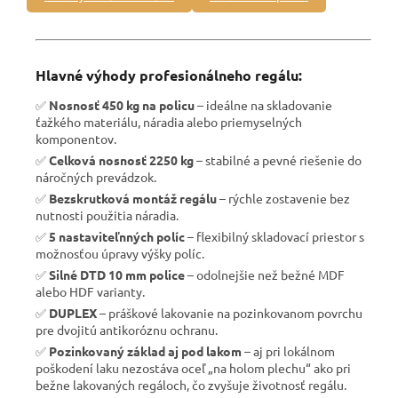
Hlavné výhody profesionálneho regálu:
✅
Nosnosť 450 kg na policu
– ideálne na skladovanie
ťažkého materiálu, náradia alebo priemyselných
komponentov.
✅
Celková nosnosť 2250 kg
– stabilné a pevné riešenie do
náročných prevádzok.
✅
Bezskrutková montáž regálu
– rýchle zostavenie bez
nutnosti použitia náradia.
✅
5 nastaviteľnných políc
– flexibilný skladovací priestor s
možnosťou úpravy výšky políc.
✅
Silné DTD 10 mm police
– odolnejšie než bežné MDF
alebo HDF varianty.
✅
DUPLEX
– práškové lakovanie na pozinkovanom povrchu
pre dvojitú antikoróznu ochranu.
✅
Pozinkovaný základ aj pod lakom
– aj pri lokálnom
poškodení laku nezostáva oceľ „na holom plechu“ ako pri
bežne lakovaných regáloch, čo zvyšuje životnosť regálu.