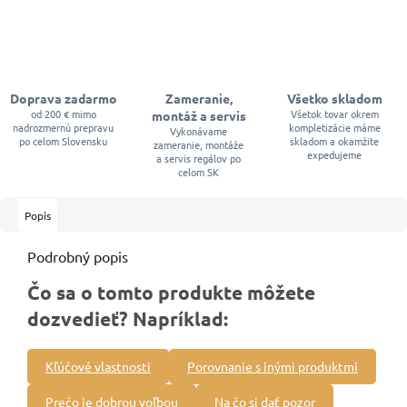
Doprava zadarmo
Zameranie,
Všetko skladom
od 200 € mimo
Všetok tovar okrem
montáž a servis
nadrozmernú prepravu
kompletizácie máme
Vykonávame
po celom Slovensku
skladom a okamžite
zameranie, montáže
expedujeme
a servis regálov po
celom SK
Popis
Podrobný popis
Čo sa o tomto produkte môžete
dozvedieť? Napríklad:
Kľúčové vlastnosti
Porovnanie s inými produktmi
Prečo je dobrou voľbou
Na čo si dať pozor