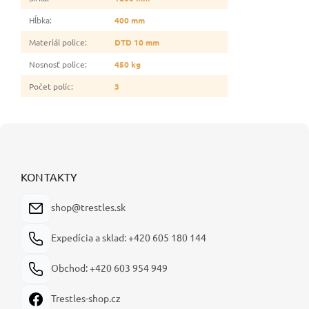
Hĺbka
:
400 mm
Materiál police
:
DTD 10 mm
Nosnosť police
:
450 kg
Počet políc
:
3
Z
á
p
ä
KONTAKTY
t
i
shop@trestles.sk
e
Expedícia a sklad: +420 605 180 144
Obchod: +420 603 954 949
Trestles-shop.cz