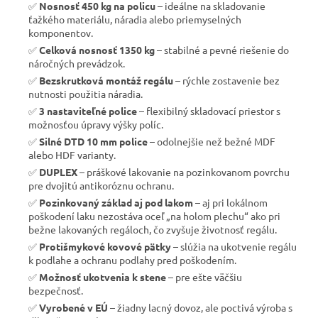
✅
Nosnosť 450 kg na policu
– ideálne na skladovanie
ťažkého materiálu, náradia alebo priemyselných
komponentov.
✅
Celková nosnosť 1350 kg
– stabilné a pevné riešenie do
náročných prevádzok.
✅
Bezskrutková montáž regálu
– rýchle zostavenie bez
nutnosti použitia náradia.
✅
3 nastaviteľné police
– flexibilný skladovací priestor s
možnosťou úpravy výšky políc.
✅
Silné DTD 10 mm police
– odolnejšie než bežné MDF
alebo HDF varianty.
✅
DUPLEX
– práškové lakovanie na pozinkovanom povrchu
pre dvojitú antikoróznu ochranu.
✅
Pozinkovaný základ aj pod lakom
– aj pri lokálnom
poškodení laku nezostáva oceľ „na holom plechu“ ako pri
bežne lakovaných regáloch, čo zvyšuje životnosť regálu.
✅
Protišmykové kovové pätky
– slúžia na ukotvenie regálu
k podlahe a ochranu podlahy pred poškodením.
✅
Možnosť ukotvenia k stene
– pre ešte väčšiu
bezpečnosť.
✅
Vyrobené v EÚ
– žiadny lacný dovoz, ale poctivá výroba s