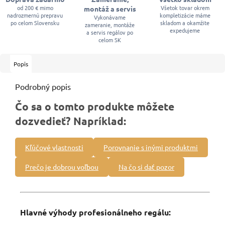
od 200 € mimo
Všetok tovar okrem
montáž a servis
nadrozmernú prepravu
kompletizácie máme
Vykonávame
po celom Slovensku
skladom a okamžite
zameranie, montáže
expedujeme
a servis regálov po
celom SK
Popis
Podrobný popis
Čo sa o tomto produkte môžete
dozvedieť? Napríklad:
Kľúčové vlastnosti
Porovnanie s inými produktmi
Prečo je dobrou voľbou
Na čo si dať pozor
Hlavné výhody profesionálneho regálu: