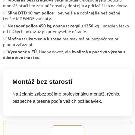
montáž, stačí len zasunúť nosníky do stojín a pritlačiť ich na doraz.
✅
Silné DTD 10 mm police
– pevnejšie a odolnejšie než bežné
tenšie MDF/HDF varianty.
✅
Nosnosť police 450 kg, nosnosť regálu 1350 kg
– unesie všetko
od ťažkých boxov až po priemyselné náradie.
✅
Možnosť ukotvenia k stene
pre maximálnu bezpečnosť pri
plnom zaťažení.
✅
Vyrobené v EÚ
, žiadny dovoz, ale
kvalitná a poctivá výroba s
dlhou životnosťou.
Montáž bez starostí
Na želanie zabezpečíme profesionálnu montáž, rýchlo,
bezpečne a presne podľa vašich požiadaviek.