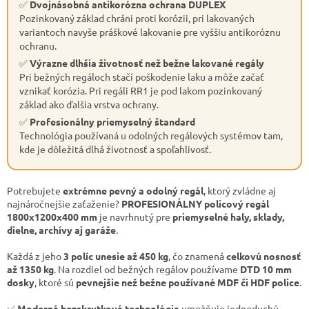
✅
Dvojnásobná antikorózna ochrana DUPLEX
Pozinkovaný základ chráni proti korózii, pri lakovaných
variantoch navyše práškové lakovanie pre vyššiu antikoróznu
ochranu.
✅
Výrazne dlhšia životnosť než bežne lakované regály
Pri bežných regáloch stačí poškodenie laku a môže začať
vznikať korózia. Pri regáli RR1 je pod lakom pozinkovaný
základ ako ďalšia vrstva ochrany.
✅
Profesionálny priemyselný štandard
Technológia používaná u odolných regálových systémov tam,
kde je dôležitá dlhá životnosť a spoľahlivosť.
Potrebujete
extrémne pevný a odolný regál
, ktorý zvládne aj
najnáročnejšie zaťaženie?
PROFESIONÁLNY policový regál
1800x1200x400 mm
je navrhnutý pre
priemyselné haly, sklady,
dielne, archívy aj garáže
.
Každá z jeho
3 políc unesie až 450 kg
, čo znamená
celkovú nosnosť
až 1350 kg
. Na rozdiel od bežných regálov používame
DTD 10 mm
dosky
, ktoré sú
pevnejšie než bežne používané MDF či HDF police
.
✅
Moderná bezskrutková technológia
umožňuje jednoduchú