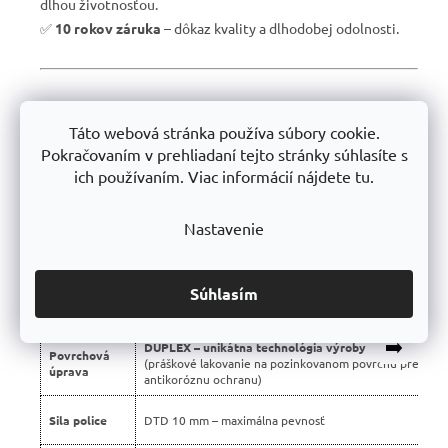
dlhou životnosťou.
✅
10 rokov záruka
– dôkaz kvality a dlhodobej odolnosti.
📊 Porovnanie s bežnými regálmi na trhu:
Táto webová stránka používa súbory cookie.
Vlastnosť
Profesionálne regály Trestles 🏆
Pokračovaním v prehliadaní tejto stránky súhlasíte s
ich používaním. Viac informácií nájdete tu.
Nosnosť
450 kg
police
Nastavenie
Montáž
Bezskrutková – jednoduchá
Konštrukcia
Stabilná silnostenná oceľová
Súhlasím
Použité
Certifikované, bez škodlivých látok
materiály
➡️
DUPLEX – unikátna technológia výroby
Povrchová
(práškové lakovanie na pozinkovanom povrchu pre dvoj
úprava
antikoróznu ochranu)
Sila police
DTD 10 mm – maximálna pevnosť