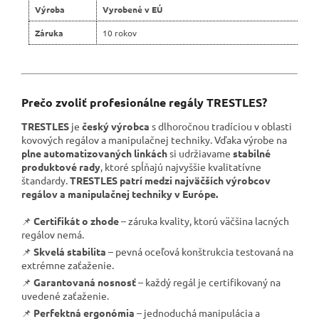
Výroba
Vyrobené v EÚ
Záruka
10 rokov
Prečo zvoliť profesionálne regály TRESTLES?
TRESTLES
je
český výrobca
s dlhoročnou tradíciou v oblasti
kovových regálov a manipulačnej techniky. Vďaka výrobe na
plne automatizovaných linkách
si udržiavame
stabilné
produktové rady
, ktoré spĺňajú najvyššie kvalitatívne
štandardy.
TRESTLES patrí medzi najväčších výrobcov
regálov a manipulačnej techniky v Európe.
📌
Certifikát o zhode
– záruka kvality, ktorú väčšina lacných
regálov nemá.
📌
Skvelá stabilita
– pevná oceľová konštrukcia testovaná na
extrémne zaťaženie.
📌
Garantovaná nosnosť
– každý regál je certifikovaný na
uvedené zaťaženie.
📌
Perfektná ergonómia
– jednoduchá manipulácia a