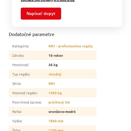
Napísať dopyt
Dodatočné parametre
Kategória
:
RR1 - profesionálne regály
Záruka
:
10 rokov
Hmotnosť
:
35 kg
Typ regálu
:
stredný
Séria
:
RR1
Nosnosť regálu
:
1350 kg
Povrchová úprava
:
práškový lak
Farba
:
oranžovo-modrá
Výška
:
1800 mm
Šírka
:
1200 mm