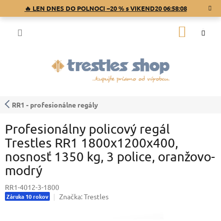
Prejsť
🔥 LEN DNES DO POLNOCI −20 % s VIKEND20
06:58:08
na
obsah
NÁKU
KOŠÍK
RR1 - profesionálne regály
Profesionálny policový regál
Trestles RR1 1800x1200x400,
nosnosť 1350 kg, 3 police, oranžovo-
modrý
RR1-4012-3-1800
Značka:
Trestles
Záruka 10 rokov