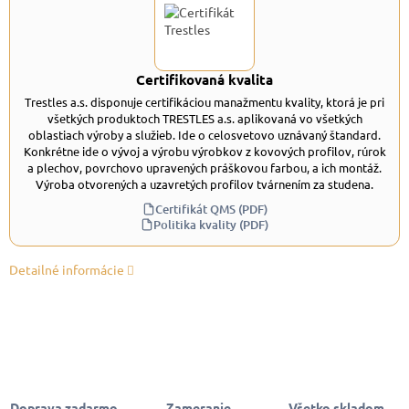
Certifikovaná kvalita
Trestles a.s. disponuje certifikáciou manažmentu kvality, ktorá je pri
všetkých produktoch TRESTLES a.s. aplikovaná vo všetkých
oblastiach výroby a služieb. Ide o celosvetovo uznávaný štandard.
Konkrétne ide o vývoj a výrobu výrobkov z kovových profilov, rúrok
a plechov, povrchovo upravených práškovou farbou, a ich montáž.
Výroba otvorených a uzavretých profilov tvárnením za studena.
Certifikát QMS (PDF)
Politika kvality (PDF)
Detailné informácie
Doprava zadarmo
Zameranie,
Všetko skladom