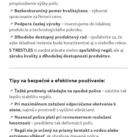
prispôsobenie výšky políc.
📌
Bezkonkurenčný pomer kvalita/cena
– výborné
spracovanie za férovú cenu.
📌
Podpora českej výroby
– investujeme do lokálnej
produkcie a technologického pokroku.
📌
Dlhodobo dostupný produktový rad
– spoľahnite sa, že
vaše skladové riešenie bude konzistentné aj o niekoľko rokov.
S TRESTLES
si zaobstarávate nielen
spoľahlivý regál
, ale aj
záruku kvality a dlhodobej dostupnosti produktov
.
Tipy na bezpečné a efektívne používanie:
📌
Ťažké predmety ukladajte na spodné police
– zaistíte tak
lepšiu stabilitu regálu.
📌
Pri maximálnom zaťažení odporúčame ukotvenie k
stene
, najmä v prostredí s vyššími vibráciami.
📌
Nosnosť police platí pri rovnomernom rozložení
hmotnosti
– predídete tak deformácii políc.
📌
Regál nie je určený na priamy kontakt s vodou alebo
extrémnu vlhkosť
, ak obsahuje drevené police.