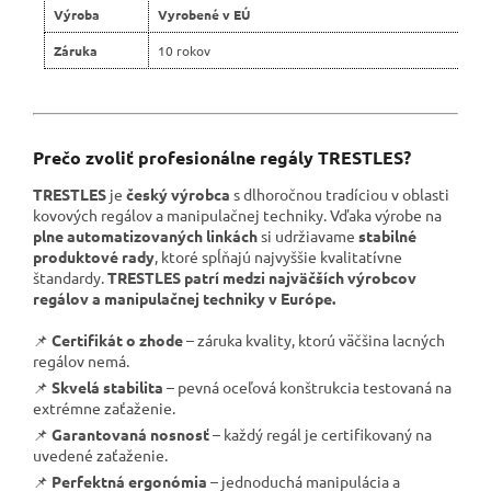
Výroba
Vyrobené v EÚ
Záruka
10 rokov
Prečo zvoliť profesionálne regály TRESTLES?
TRESTLES
je
český výrobca
s dlhoročnou tradíciou v oblasti
kovových regálov a manipulačnej techniky. Vďaka výrobe na
plne automatizovaných linkách
si udržiavame
stabilné
produktové rady
, ktoré spĺňajú najvyššie kvalitatívne
štandardy.
TRESTLES patrí medzi najväčších výrobcov
regálov a manipulačnej techniky v Európe.
📌
Certifikát o zhode
– záruka kvality, ktorú väčšina lacných
regálov nemá.
📌
Skvelá stabilita
– pevná oceľová konštrukcia testovaná na
extrémne zaťaženie.
📌
Garantovaná nosnosť
– každý regál je certifikovaný na
uvedené zaťaženie.
📌
Perfektná ergonómia
– jednoduchá manipulácia a