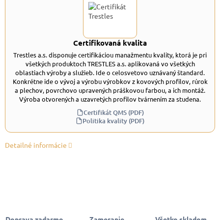
Certifikovaná kvalita
Trestles a.s. disponuje certifikáciou manažmentu kvality, ktorá je pri
všetkých produktoch TRESTLES a.s. aplikovaná vo všetkých
oblastiach výroby a služieb. Ide o celosvetovo uznávaný štandard.
Konkrétne ide o vývoj a výrobu výrobkov z kovových profilov, rúrok
a plechov, povrchovo upravených práškovou farbou, a ich montáž.
Výroba otvorených a uzavretých profilov tvárnením za studena.
Certifikát QMS (PDF)
Politika kvality (PDF)
Detailné informácie
Doprava zadarmo
Zameranie,
Všetko skladom