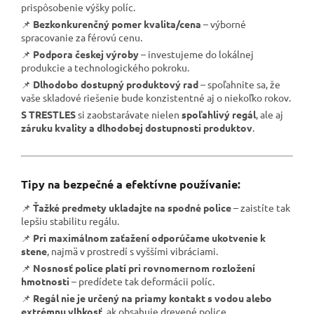
prispôsobenie výšky políc.
📌
Bezkonkurenčný pomer kvalita/cena
– výborné
spracovanie za férovú cenu.
📌
Podpora českej výroby
– investujeme do lokálnej
produkcie a technologického pokroku.
📌
Dlhodobo dostupný produktový rad
– spoľahnite sa, že
vaše skladové riešenie bude konzistentné aj o niekoľko rokov.
S TRESTLES
si zaobstarávate nielen
spoľahlivý regál
, ale aj
záruku kvality a dlhodobej dostupnosti produktov
.
Tipy na bezpečné a efektívne používanie:
📌
Ťažké predmety ukladajte na spodné police
– zaistíte tak
lepšiu stabilitu regálu.
📌
Pri maximálnom zaťažení odporúčame ukotvenie k
stene
, najmä v prostredí s vyššími vibráciami.
📌
Nosnosť police platí pri rovnomernom rozložení
hmotnosti
– predídete tak deformácii políc.
📌
Regál nie je určený na priamy kontakt s vodou alebo
extrémnu vlhkosť
, ak obsahuje drevené police.