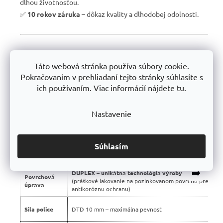
dlhou životnosťou.
✅
10 rokov záruka
– dôkaz kvality a dlhodobej odolnosti.
📊 Porovnanie s bežnými regálmi na trhu:
Táto webová stránka používa súbory cookie.
Vlastnosť
Profesionálne regály Trestles 🏆
Pokračovaním v prehliadaní tejto stránky súhlasíte s
ich používaním. Viac informácií nájdete tu.
Nosnosť
500 kg
police
Nastavenie
Montáž
Bezskrutková – jednoduchá
Konštrukcia
Stabilná silnostenná oceľová
Súhlasím
Použité
Certifikované, bez škodlivých látok
materiály
➡️
DUPLEX – unikátna technológia výroby
Povrchová
(práškové lakovanie na pozinkovanom povrchu pre dvoj
úprava
antikoróznu ochranu)
Sila police
DTD 10 mm – maximálna pevnosť