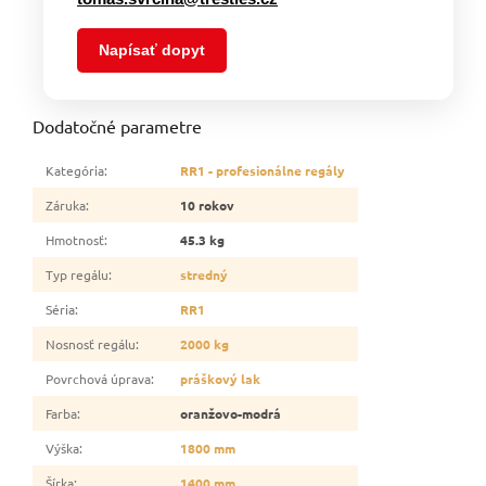
Napísať dopyt
Dodatočné parametre
Kategória
:
RR1 - profesionálne regály
Záruka
:
10 rokov
Hmotnosť
:
45.3 kg
Typ regálu
:
stredný
Séria
:
RR1
Nosnosť regálu
:
2000 kg
Povrchová úprava
:
práškový lak
Farba
:
oranžovo-modrá
Výška
:
1800 mm
Šírka
:
1400 mm