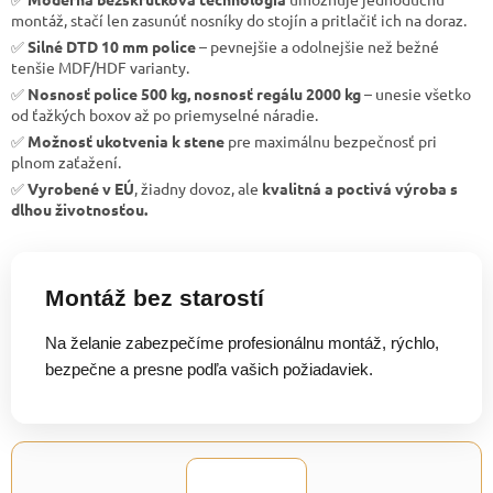
montáž, stačí len zasunúť nosníky do stojín a pritlačiť ich na doraz.
✅
Silné DTD 10 mm police
– pevnejšie a odolnejšie než bežné
tenšie MDF/HDF varianty.
✅
Nosnosť police 500 kg, nosnosť regálu 2000 kg
– unesie všetko
od ťažkých boxov až po priemyselné náradie.
✅
Možnosť ukotvenia k stene
pre maximálnu bezpečnosť pri
plnom zaťažení.
✅
Vyrobené v EÚ
, žiadny dovoz, ale
kvalitná a poctivá výroba s
dlhou životnosťou.
Montáž bez starostí
Na želanie zabezpečíme profesionálnu montáž, rýchlo,
bezpečne a presne podľa vašich požiadaviek.