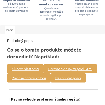
od 200 € mimo
Všetok tovar okrem
montáž a servis
nadrozmernú prepravu
kompletizácie máme
Vykonávame
po celom Slovensku
skladom a okamžite
zameranie, montáže
expedujeme
a servis regálov po
celom SK
Popis
Podrobný popis
Čo sa o tomto produkte môžete
dozvedieť? Napríklad:
Kľúčové vlastnosti
Porovnanie s inými produktmi
Prečo je dobrou voľbou
Na čo si dať pozor
Hlavné výhody profesionálneho regálu: