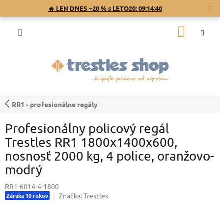
Prejsť
🔥 LEN DNES −20 % s LETO20:
09:14:40
na
obsah
NÁKU
KOŠÍK
RR1 - profesionálne regály
Profesionálny policový regál
Trestles RR1 1800x1400x600,
nosnosť 2000 kg, 4 police, oranžovo-
modrý
RR1-6014-4-1800
Značka:
Trestles
Záruka 10 rokov