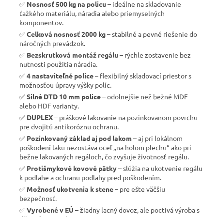
✅
Nosnosť 500 kg na policu
– ideálne na skladovanie
ťažkého materiálu, náradia alebo priemyselných
komponentov.
✅
Celková nosnosť 2000 kg
– stabilné a pevné riešenie do
náročných prevádzok.
✅
Bezskrutková montáž regálu
– rýchle zostavenie bez
nutnosti použitia náradia.
✅
4 nastaviteľné police
– flexibilný skladovací priestor s
možnosťou úpravy výšky políc.
✅
Silné DTD 10 mm police
– odolnejšie než bežné MDF
alebo HDF varianty.
✅
DUPLEX
– práškové lakovanie na pozinkovanom povrchu
pre dvojitú antikoróznu ochranu.
✅
Pozinkovaný základ aj pod lakom
– aj pri lokálnom
poškodení laku nezostáva oceľ „na holom plechu“ ako pri
bežne lakovaných regáloch, čo zvyšuje životnosť regálu.
✅
Protišmykové kovové pätky
– slúžia na ukotvenie regálu
k podlahe a ochranu podlahy pred poškodením.
✅
Možnosť ukotvenia k stene
– pre ešte väčšiu
bezpečnosť.
✅
Vyrobené v EÚ
– žiadny lacný dovoz, ale poctivá výroba s