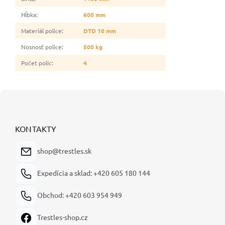
Hĺbka
:
600 mm
Materiál police
:
DTD 10 mm
Nosnosť police
:
500 kg
Počet políc
:
4
Z
á
p
ä
KONTAKTY
t
i
shop@trestles.sk
e
Expedícia a sklad: +420 605 180 144
Obchod: +420 603 954 949
Trestles-shop.cz