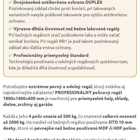
✅
Dvojnásobná antikorózna ochrana DUPLEX
Pozinkovaný základ chráni proti korózii, pri lakovaných
variantoch navyše práškové lakovanie pre vyššiu antikoróznu
ochranu.
✅
Výrazne dlhšia životnosť než bežne lakované regály
Pri bežných regáloch stačí poškodenie laku a môže začať
vznikať korózia. Pri regáli RR1 je pod lakom pozinkovaný
základ ako ďalšia vrstva ochrany.
✅
Profesionálny priemyselný štandard
Technológia používaná u odolných regálových systémov tam,
kde je dôležitá dlhá životnosť a spoľahlivosť.
Potrebujete
extrémne pevný a odolný regál
, ktorý zvládne aj
najnáročnejšie zaťaženie?
PROFESIONÁLNY policový regál
1800x1400x600 mm
je navrhnutý pre
priemyselné haly, sklady,
dielne, archívy aj garáže
.
Každá z jeho
4 políc unesie až 500 kg
, čo znamená
celkovú nosnosť
až 2000 kg
. Na rozdiel od bežných regálov používame
DTD 10 mm
dosky
, ktoré sú
pevnejšie než bežne používané MDF či HDF police
.
✅
Moderná bezskrutková technológia
umožňuje jednoduchú