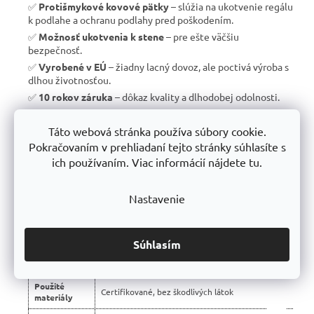
✅
Protišmykové kovové pätky
– slúžia na ukotvenie regálu
k podlahe a ochranu podlahy pred poškodením.
✅
Možnosť ukotvenia k stene
– pre ešte väčšiu
bezpečnosť.
✅
Vyrobené v EÚ
– žiadny lacný dovoz, ale poctivá výroba s
dlhou životnosťou.
✅
10 rokov záruka
– dôkaz kvality a dlhodobej odolnosti.
Táto webová stránka používa súbory cookie.
Pokračovaním v prehliadaní tejto stránky súhlasíte s
📊 Porovnanie s bežnými regálmi na trhu:
ich používaním. Viac informácií nájdete tu.
Vlastnosť
Profesionálne regály Trestles 🏆
Nastavenie
Nosnosť
450 kg
police
Montáž
Bezskrutková – jednoduchá
Súhlasím
Konštrukcia
Stabilná silnostenná oceľová
Použité
Certifikované, bez škodlivých látok
materiály