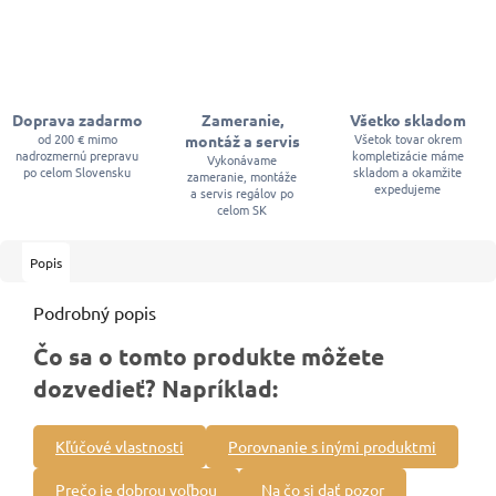
Doprava zadarmo
Zameranie,
Všetko skladom
od 200 € mimo
Všetok tovar okrem
montáž a servis
nadrozmernú prepravu
kompletizácie máme
Vykonávame
po celom Slovensku
skladom a okamžite
zameranie, montáže
expedujeme
a servis regálov po
celom SK
Popis
Podrobný popis
Čo sa o tomto produkte môžete
dozvedieť? Napríklad:
Kľúčové vlastnosti
Porovnanie s inými produktmi
Prečo je dobrou voľbou
Na čo si dať pozor