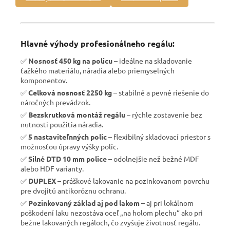
Hlavné výhody profesionálneho regálu:
✅
Nosnosť 450 kg na policu
– ideálne na skladovanie
ťažkého materiálu, náradia alebo priemyselných
komponentov.
✅
Celková nosnosť 2250 kg
– stabilné a pevné riešenie do
náročných prevádzok.
✅
Bezskrutková montáž regálu
– rýchle zostavenie bez
nutnosti použitia náradia.
✅
5 nastaviteľnných políc
– flexibilný skladovací priestor s
možnosťou úpravy výšky políc.
✅
Silné DTD 10 mm police
– odolnejšie než bežné MDF
alebo HDF varianty.
✅
DUPLEX
– práškové lakovanie na pozinkovanom povrchu
pre dvojitú antikoróznu ochranu.
✅
Pozinkovaný základ aj pod lakom
– aj pri lokálnom
poškodení laku nezostáva oceľ „na holom plechu“ ako pri
bežne lakovaných regáloch, čo zvyšuje životnosť regálu.