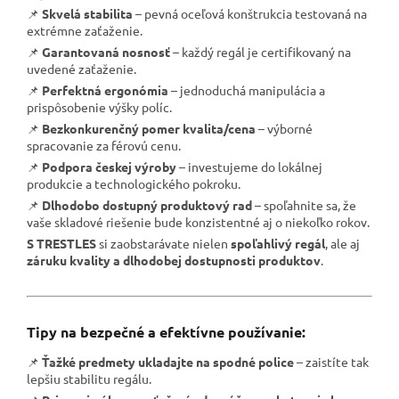
📌
Skvelá stabilita
– pevná oceľová konštrukcia testovaná na
extrémne zaťaženie.
📌
Garantovaná nosnosť
– každý regál je certifikovaný na
uvedené zaťaženie.
📌
Perfektná ergonómia
– jednoduchá manipulácia a
prispôsobenie výšky políc.
📌
Bezkonkurenčný pomer kvalita/cena
– výborné
spracovanie za férovú cenu.
📌
Podpora českej výroby
– investujeme do lokálnej
produkcie a technologického pokroku.
📌
Dlhodobo dostupný produktový rad
– spoľahnite sa, že
vaše skladové riešenie bude konzistentné aj o niekoľko rokov.
S TRESTLES
si zaobstarávate nielen
spoľahlivý regál
, ale aj
záruku kvality a dlhodobej dostupnosti produktov
.
Tipy na bezpečné a efektívne používanie:
📌
Ťažké predmety ukladajte na spodné police
– zaistíte tak
lepšiu stabilitu regálu.