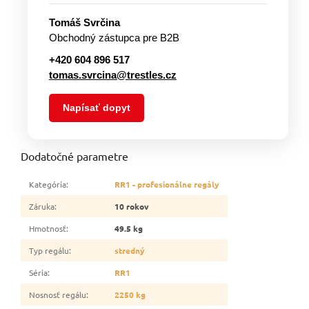
Tomáš Svrčina
Obchodný zástupca pre B2B
+420 604 896 517
tomas.svrcina@trestles.cz
Napísať dopyt
Dodatočné parametre
Kategória
:
RR1 - profesionálne regály
Záruka
:
10 rokov
Hmotnosť
:
49.5 kg
Typ regálu
:
stredný
Séria
:
RR1
Nosnosť regálu
:
2250 kg