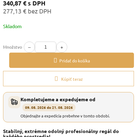
340,87 €
s DPH
277,13 € bez DPH
Jednotková
Skladom
cena:
−
+
Množstvo
Pridať do košíka
Kúpiť teraz
Kompletujeme a expedujeme od
09. 08. 2026 do 21. 08. 2026
Objednajte a expedícia prebehne v tomto období.
Stabilný, extrémne odolný profesionálny regál do
každého prostredia!