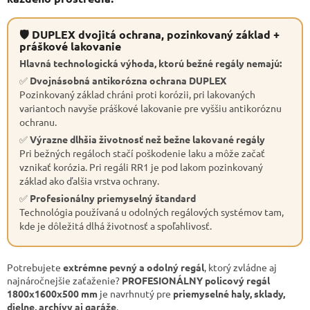
🛡 DUPLEX dvojitá ochrana, pozinkovaný základ +
práškové lakovanie
Hlavná technologická výhoda, ktorú bežné regály nemajú:
✅
Dvojnásobná antikorózna ochrana DUPLEX
Pozinkovaný základ chráni proti korózii, pri lakovaných
variantoch navyše práškové lakovanie pre vyššiu antikoróznu
ochranu.
✅
Výrazne dlhšia životnosť než bežne lakované regály
Pri bežných regáloch stačí poškodenie laku a môže začať
vznikať korózia. Pri regáli RR1 je pod lakom pozinkovaný
základ ako ďalšia vrstva ochrany.
✅
Profesionálny priemyselný štandard
Technológia používaná u odolných regálových systémov tam,
kde je dôležitá dlhá životnosť a spoľahlivosť.
Potrebujete
extrémne pevný a odolný regál
, ktorý zvládne aj
najnáročnejšie zaťaženie?
PROFESIONÁLNY policový regál
1800x1600x500 mm
je navrhnutý pre
priemyselné haly, sklady,
dielne, archívy aj garáže
.