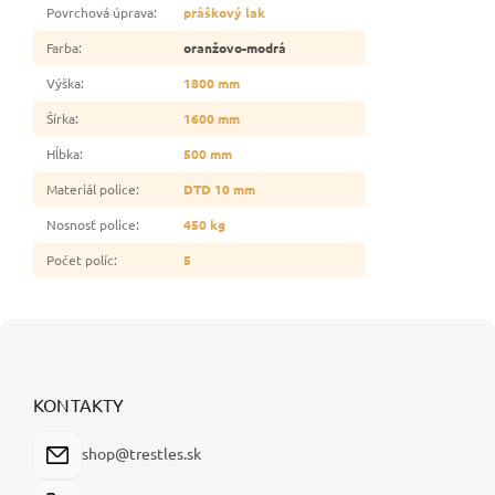
Povrchová úprava
:
práškový lak
Farba
:
oranžovo-modrá
Výška
:
1800 mm
Šírka
:
1600 mm
Hĺbka
:
500 mm
Materiál police
:
DTD 10 mm
Nosnosť police
:
450 kg
Počet políc
:
5
Z
á
p
ä
KONTAKTY
t
i
shop@trestles.sk
e