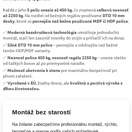
Každá z jeho
5 políc unesie až 450 kg
, čo znamená
celkovú nosnosť
až 2250 kg
. Na rozdiel od bežných regálov používame
DTD 10 mm
dosky
, ktoré sú
pevnejšie než bežne používané MDF či HDF police
.
✅
Moderná bezskrutková technológia
umožňuje jednoduchú
montáž, stačí len zasunúť nosníky do stojín a pritlačiť ich na doraz.
✅
Silné DTD 10 mm police
– pevnejšie a odolnejšie než bežné
tenšie MDF/HDF varianty.
✅
Nosnosť police 450 kg, nosnosť regálu 2250 kg
– unesie všetko
od ťažkých boxov až po priemyselné náradie.
✅
Možnosť ukotvenia k stene
pre maximálnu bezpečnosť pri
plnom zaťažení.
✅
Vyrobené v EÚ
, žiadny dovoz, ale
kvalitná a poctivá výroba s
dlhou životnosťou.
Montáž bez starostí
Na želanie zabezpečíme profesionálnu montáž, rýchlo,
bezpečne a presne podľa vašich požiadaviek.