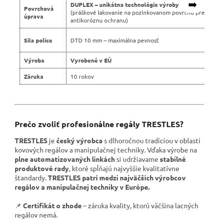
➡️
DUPLEX – unikátna technológia výroby
Povrchová
(práškové lakovanie na pozinkovanom povrchu pre dvoj
úprava
antikoróznu ochranu)
Sila police
DTD 10 mm – maximálna pevnosť
Výroba
Vyrobené v EÚ
Záruka
10 rokov
Prečo zvoliť profesionálne regály TRESTLES?
TRESTLES
je
český výrobca
s dlhoročnou tradíciou v oblasti
kovových regálov a manipulačnej techniky. Vďaka výrobe na
plne automatizovaných linkách
si udržiavame
stabilné
produktové rady
, ktoré spĺňajú najvyššie kvalitatívne
štandardy.
TRESTLES patrí medzi najväčších výrobcov
regálov a manipulačnej techniky v Európe.
📌
Certifikát o zhode
– záruka kvality, ktorú väčšina lacných
regálov nemá.