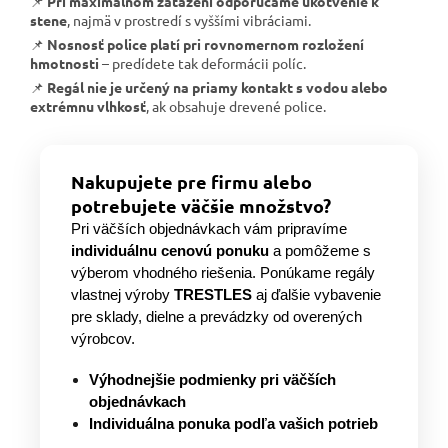
📌
Pri maximálnom zaťažení odporúčame ukotvenie k
stene
, najmä v prostredí s vyššími vibráciami.
📌
Nosnosť police platí pri rovnomernom rozložení
hmotnosti
– predídete tak deformácii políc.
📌
Regál nie je určený na priamy kontakt s vodou alebo
extrémnu vlhkosť
, ak obsahuje drevené police.
Nakupujete pre firmu alebo
potrebujete väčšie množstvo?
Pri väčších objednávkach vám pripravíme
individuálnu cenovú ponuku
a pomôžeme s
výberom vhodného riešenia. Ponúkame regály
vlastnej výroby
TRESTLES
aj ďalšie vybavenie
pre sklady, dielne a prevádzky od overených
výrobcov.
Výhodnejšie podmienky pri väčších
objednávkach
Individuálna ponuka podľa vašich potrieb