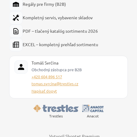
Regály pre firmy (B2B)
Kompletný servis, vybavenie skladov
PDF – tlačený katalóg sortimentu 2026
EXCEL – kompletný prehľad sortimentu
Tomáš Svrčina
Obchodný zástupca pre B2B
+420 604 896 517
tomas.svrcina@trestles.cz
Napísať dopyt
Trestles
Anacot
Vytvoril Shoptet Premium