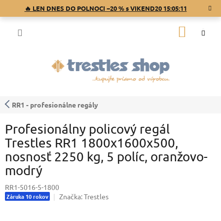
Prejsť
🔥 LEN DNES DO POLNOCI −20 % s VIKEND20
15:05:11
na
obsah
NÁKU
KOŠÍK
RR1 - profesionálne regály
Profesionálny policový regál
Trestles RR1 1800x1600x500,
nosnosť 2250 kg, 5 políc, oranžovo-
modrý
RR1-5016-5-1800
Značka:
Trestles
Záruka 10 rokov