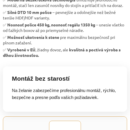
montáž, stačí len zasunúť nosníky do stojín a pritlačiť ich na doraz.
✅
Silné DTD 10 mm police
– pevnejšie a odolnejšie než bežné
tenšie MDF/HDF varianty.
✅
Nosnosť police 450 kg, nosnosť regálu 1350 kg
– unesie všetko
od ťažkých boxov až po priemyselné náradie.
✅
Možnosť ukotvenia k stene
pre maximálnu bezpečnosť pri
plnom zaťažení.
✅
Vyrobené v EÚ
, žiadny dovoz, ale
kvalitná a poctivá výroba s
dlhou životnosťou.
Montáž bez starostí
Na želanie zabezpečíme profesionálnu montáž, rýchlo,
bezpečne a presne podľa vašich požiadaviek.