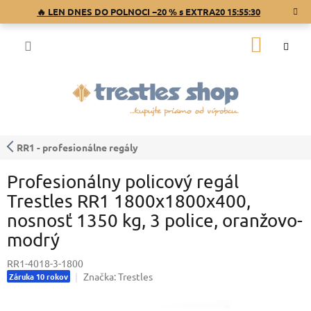
Prejsť
🔥 LEN DNES DO POLNOCI −20 % s EXTRA20
15:55:30
na
obsah
NÁKU
KOŠÍK
RR1 - profesionálne regály
Profesionálny policový regál
Trestles RR1 1800x1800x400,
nosnosť 1350 kg, 3 police, oranžovo-
modrý
RR1-4018-3-1800
Značka:
Trestles
Záruka 10 rokov