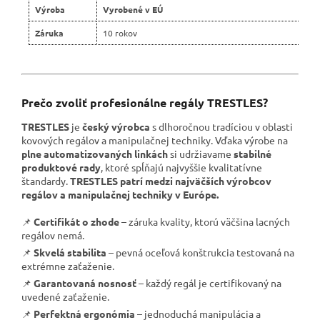
Výroba
Vyrobené v EÚ
Záruka
10 rokov
Prečo zvoliť profesionálne regály TRESTLES?
TRESTLES
je
český výrobca
s dlhoročnou tradíciou v oblasti
kovových regálov a manipulačnej techniky. Vďaka výrobe na
plne automatizovaných linkách
si udržiavame
stabilné
produktové rady
, ktoré spĺňajú najvyššie kvalitatívne
štandardy.
TRESTLES patrí medzi najväčších výrobcov
regálov a manipulačnej techniky v Európe.
📌
Certifikát o zhode
– záruka kvality, ktorú väčšina lacných
regálov nemá.
📌
Skvelá stabilita
– pevná oceľová konštrukcia testovaná na
extrémne zaťaženie.
📌
Garantovaná nosnosť
– každý regál je certifikovaný na
uvedené zaťaženie.
📌
Perfektná ergonómia
– jednoduchá manipulácia a