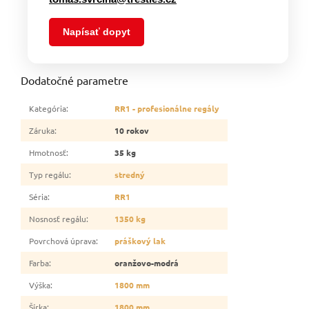
Napísať dopyt
Dodatočné parametre
Kategória
:
RR1 - profesionálne regály
Záruka
:
10 rokov
Hmotnosť
:
35 kg
Typ regálu
:
stredný
Séria
:
RR1
Nosnosť regálu
:
1350 kg
Povrchová úprava
:
práškový lak
Farba
:
oranžovo-modrá
Výška
:
1800 mm
Šírka
:
1800 mm