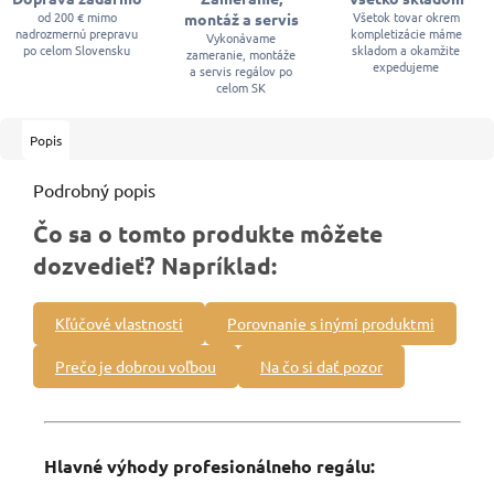
od 200 € mimo
Všetok tovar okrem
montáž a servis
nadrozmernú prepravu
kompletizácie máme
Vykonávame
po celom Slovensku
skladom a okamžite
zameranie, montáže
expedujeme
a servis regálov po
celom SK
Popis
Podrobný popis
Čo sa o tomto produkte môžete
dozvedieť? Napríklad:
Kľúčové vlastnosti
Porovnanie s inými produktmi
Prečo je dobrou voľbou
Na čo si dať pozor
Hlavné výhody profesionálneho regálu: