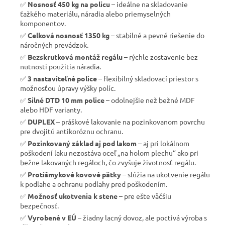
✅
Nosnosť 450 kg na policu
– ideálne na skladovanie
ťažkého materiálu, náradia alebo priemyselných
komponentov.
✅
Celková nosnosť 1350 kg
– stabilné a pevné riešenie do
náročných prevádzok.
✅
Bezskrutková montáž regálu
– rýchle zostavenie bez
nutnosti použitia náradia.
✅
3 nastaviteľné police
– flexibilný skladovací priestor s
možnosťou úpravy výšky políc.
✅
Silné DTD 10 mm police
– odolnejšie než bežné MDF
alebo HDF varianty.
✅
DUPLEX
– práškové lakovanie na pozinkovanom povrchu
pre dvojitú antikoróznu ochranu.
✅
Pozinkovaný základ aj pod lakom
– aj pri lokálnom
poškodení laku nezostáva oceľ „na holom plechu“ ako pri
bežne lakovaných regáloch, čo zvyšuje životnosť regálu.
✅
Protišmykové kovové pätky
– slúžia na ukotvenie regálu
k podlahe a ochranu podlahy pred poškodením.
✅
Možnosť ukotvenia k stene
– pre ešte väčšiu
bezpečnosť.
✅
Vyrobené v EÚ
– žiadny lacný dovoz, ale poctivá výroba s