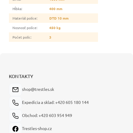
Hĺbka
:
400 mm
Materiál police
:
DTD 10 mm
Nosnosť police
:
450 kg
Počet políc
:
3
Z
á
p
ä
KONTAKTY
t
i
shop@trestles.sk
e
Expedícia a sklad: +420 605 180 144
Obchod: +420 603 954 949
Trestles-shop.cz