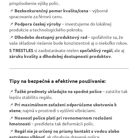
prispôsobenie výšky políc.
📌
Bezkonkurenčný pomer kvalita/cena
– výborné
spracovanie za férovú cenu.
📌
Podpora českej výroby
– investujeme do lokálnej
produkcie a technologického pokroku.
📌
Dlhodobo dostupný produktový rad
– spoľahnite sa, že
vaše skladové riešenie bude konzistentné aj o niekoľko rokov.
S TRESTLES
si zaobstarávate nielen
spoľahlivý regál
, ale aj
záruku kvality a dlhodobej dostupnosti produktov
.
Tipy na bezpečné a efektívne používanie:
📌
Ťažké predmety ukladajte na spodné police
– zaistíte tak
lepšiu stabilitu regálu.
📌
Pri maximálnom zaťažení odporúčame ukotvenie k
stene
, najmä v prostredí s vyššími vibráciami.
📌
Nosnosť police platí pri rovnomernom rozložení
hmotnosti
– predídete tak deformácii políc.
📌
Regál nie je určený na priamy kontakt s vodou alebo
extrémnu vlhkosť
, ak obsahuje drevené police.