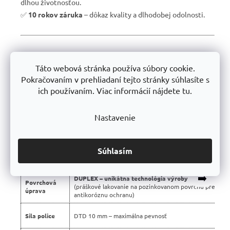
dlhou životnosťou.
✅
10 rokov záruka
– dôkaz kvality a dlhodobej odolnosti.
📊 Porovnanie s bežnými regálmi na trhu:
Táto webová stránka používa súbory cookie.
Vlastnosť
Profesionálne regály Trestles 🏆
Pokračovaním v prehliadaní tejto stránky súhlasíte s
ich používaním. Viac informácií nájdete tu.
Nosnosť
450 kg
police
Nastavenie
Montáž
Bezskrutková – jednoduchá
Konštrukcia
Stabilná silnostenná oceľová
Súhlasím
Použité
Certifikované, bez škodlivých látok
materiály
➡️
DUPLEX – unikátna technológia výroby
Povrchová
(práškové lakovanie na pozinkovanom povrchu pre dvoj
úprava
antikoróznu ochranu)
Sila police
DTD 10 mm – maximálna pevnosť