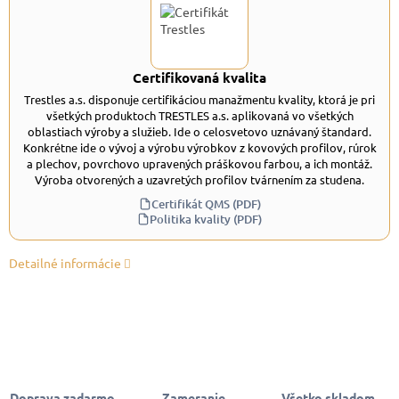
Certifikovaná kvalita
Trestles a.s. disponuje certifikáciou manažmentu kvality, ktorá je pri
všetkých produktoch TRESTLES a.s. aplikovaná vo všetkých
oblastiach výroby a služieb. Ide o celosvetovo uznávaný štandard.
Konkrétne ide o vývoj a výrobu výrobkov z kovových profilov, rúrok
a plechov, povrchovo upravených práškovou farbou, a ich montáž.
Výroba otvorených a uzavretých profilov tvárnením za studena.
Certifikát QMS (PDF)
Politika kvality (PDF)
Detailné informácie
Doprava zadarmo
Zameranie,
Všetko skladom