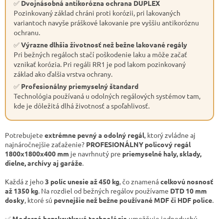
✅
Dvojnásobná antikorózna ochrana DUPLEX
Pozinkovaný základ chráni proti korózii, pri lakovaných
variantoch navyše práškové lakovanie pre vyššiu antikoróznu
ochranu.
✅
Výrazne dlhšia životnosť než bežne lakované regály
Pri bežných regáloch stačí poškodenie laku a môže začať
vznikať korózia. Pri regáli RR1 je pod lakom pozinkovaný
základ ako ďalšia vrstva ochrany.
✅
Profesionálny priemyselný štandard
Technológia používaná u odolných regálových systémov tam,
kde je dôležitá dlhá životnosť a spoľahlivosť.
Potrebujete
extrémne pevný a odolný regál
, ktorý zvládne aj
najnáročnejšie zaťaženie?
PROFESIONÁLNY policový regál
1800x1800x400 mm
je navrhnutý pre
priemyselné haly, sklady,
dielne, archívy aj garáže
.
Každá z jeho
3 políc unesie až 450 kg
, čo znamená
celkovú nosnosť
až 1350 kg
. Na rozdiel od bežných regálov používame
DTD 10 mm
dosky
, ktoré sú
pevnejšie než bežne používané MDF či HDF police
.
✅
Moderná bezskrutková technológia
umožňuje jednoduchú