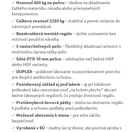
✅
Nosnosť 450 kg na policu
– ideálne na skladovanie
ťažkého materiálu, náradia alebo priemyselných
komponentov.
✅
Celková nosnosť 2250 kg
– stabilné a pevné riešenie do
náročných prevádzok.
✅
Bezskrutková montáž regálu
– rýchle zostavenie bez
nutnosti použitia náradia.
✅
5 nastaviteľnných políc
– flexibilný skladovací priestor s
možnosťou úpravy výšky políc.
✅
Silné DTD 10 mm police
– odolnejšie než bežné MDF
alebo HDF varianty.
✅
DUPLEX
– práškové lakovanie na pozinkovanom povrchu
pre dvojitú antikoróznu ochranu.
✅
Pozinkovaný základ aj pod lakom
– aj pri lokálnom
poškodení laku nezostáva oceľ „na holom plechu“ ako pri
bežne lakovaných regáloch, čo zvyšuje životnosť regálu.
✅
Protišmykové kovové pätky
– slúžia na ukotvenie regálu
k podlahe a ochranu podlahy pred poškodením.
✅
Možnosť ukotvenia k stene
– pre ešte väčšiu
bezpečnosť.
✅
Vyrobené v EÚ
– žiadny lacný dovoz, ale poctivá výroba s