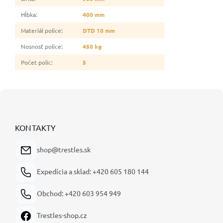
Hĺbka
:
400 mm
Materiál police
:
DTD 10 mm
Nosnosť police
:
450 kg
Počet políc
:
5
Z
á
p
ä
KONTAKTY
t
i
shop@trestles.sk
e
Expedícia a sklad: +420 605 180 144
Obchod: +420 603 954 949
Trestles-shop.cz