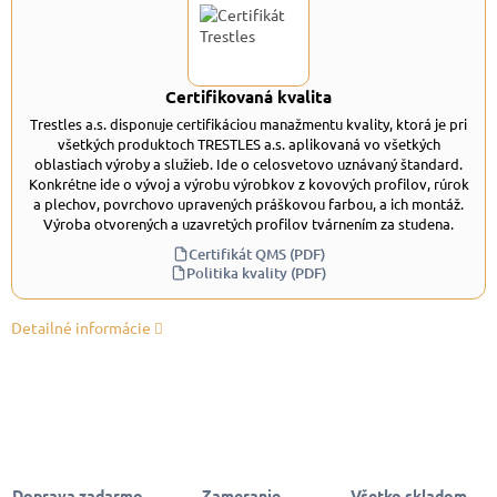
Certifikovaná kvalita
Trestles a.s. disponuje certifikáciou manažmentu kvality, ktorá je pri
všetkých produktoch TRESTLES a.s. aplikovaná vo všetkých
oblastiach výroby a služieb. Ide o celosvetovo uznávaný štandard.
Konkrétne ide o vývoj a výrobu výrobkov z kovových profilov, rúrok
a plechov, povrchovo upravených práškovou farbou, a ich montáž.
Výroba otvorených a uzavretých profilov tvárnením za studena.
Certifikát QMS (PDF)
Politika kvality (PDF)
Detailné informácie
Doprava zadarmo
Zameranie,
Všetko skladom