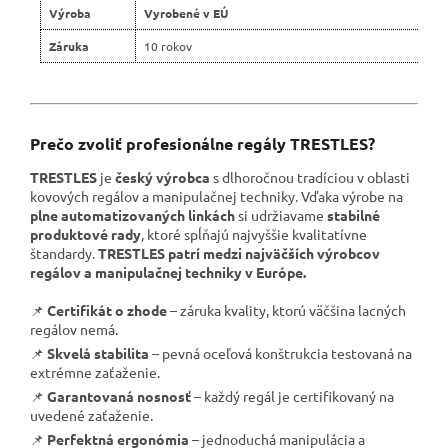
Výroba
Vyrobené v EÚ
Záruka
10 rokov
Prečo zvoliť profesionálne regály TRESTLES?
TRESTLES
je
český výrobca
s dlhoročnou tradíciou v oblasti
kovových regálov a manipulačnej techniky. Vďaka výrobe na
plne automatizovaných linkách
si udržiavame
stabilné
produktové rady
, ktoré spĺňajú najvyššie kvalitatívne
štandardy.
TRESTLES patrí medzi najväčších výrobcov
regálov a manipulačnej techniky v Európe.
📌
Certifikát o zhode
– záruka kvality, ktorú väčšina lacných
regálov nemá.
📌
Skvelá stabilita
– pevná oceľová konštrukcia testovaná na
extrémne zaťaženie.
📌
Garantovaná nosnosť
– každý regál je certifikovaný na
uvedené zaťaženie.
📌
Perfektná ergonómia
– jednoduchá manipulácia a