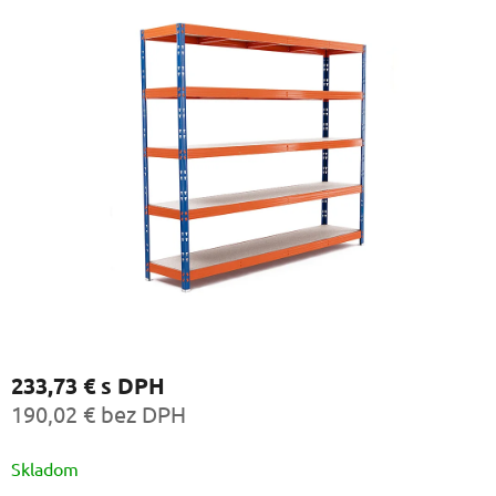
233,73 €
s DPH
190,02 € bez DPH
Jednotková
Skladom
cena: