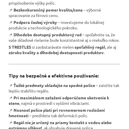
prispôsobenie výšky políc.
📌
Bezkonkurenčný pomer kvalita/cena
– výborné
spracovanie za férovú cenu.
📌
Podpora českej výroby
– investujeme do lokálnej
produkcie a technologického pokroku.
📌
Dlhodobo dostupný produktový rad
– spoľahnite sa, že
vaše skladové riešenie bude konzistentné aj o niekoľko rokov.
S TRESTLES
si zaobstarávate nielen
spoľahlivý regál
, ale aj
záruku kvality a dlhodobej dostupnosti produktov
.
Tipy na bezpečné a efektívne používanie:
📌
Ťažké predmety ukladajte na spodné police
– zaistíte tak
lepšiu stabilitu regálu.
📌
Pri maximálnom zaťažení odporúčame ukotvenie k
stene
, najmä v prostredí s vyššími vibráciami.
📌
Nosnosť police platí pri rovnomernom rozložení
hmotnosti
– predídete tak deformácii políc.
📌
Regál nie je určený na priamy kontakt s vodou alebo
extrémnu vlhkosť
, ak obsahuje drevené police.