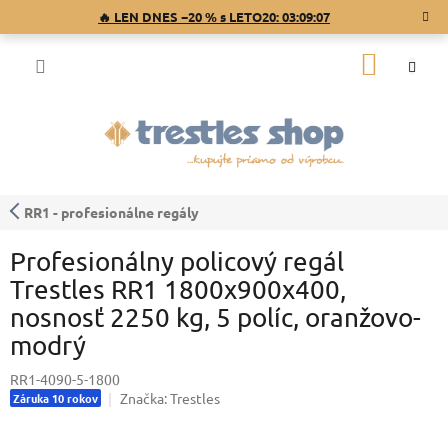
Prejsť
🔥 LEN DNES −20 % s LETO20:
03:09:07
na
obsah
NÁKU
KOŠÍK
RR1 - profesionálne regály
Profesionálny policový regál
Trestles RR1 1800x900x400,
nosnosť 2250 kg, 5 políc, oranžovo-
modrý
RR1-4090-5-1800
Značka:
Trestles
Záruka 10 rokov