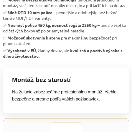
montáž, stačí len zasunúť nosníky do stojín a pritlačiť ich na doraz.
✅
Silné DTD 10 mm police
– pevnejšie a odolnejšie než bežné
tenšie MDF/HDF varianty.
✅
Nosnosť police 450 kg, nosnosť regálu 2250 kg
– unesie všetko
od ťažkých boxov až po priemyselné náradie.
✅
Možnosť ukotvenia k stene
pre maximálnu bezpečnosť pri
plnom zaťažení.
✅
Vyrobené v EÚ
, žiadny dovoz, ale
kvalitná a poctivá výroba s
dlhou životnosťou.
Montáž bez starostí
Na želanie zabezpečíme profesionálnu montáž, rýchlo,
bezpečne a presne podľa vašich požiadaviek.