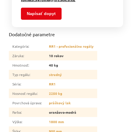
Napísať dopyt
Dodatočné parametre
Kategória
:
RR1 - profesionálne regály
Záruka
:
10 rokov
Hmotnosť
:
40 kg
Typ regálu
:
stredný
Séria
:
RR1
Nosnosť regálu
:
2250 kg
Povrchová úprava
:
práškový lak
Farba
:
oranžovo-modrá
Výška
:
1800 mm
Šírka
:
900 mm