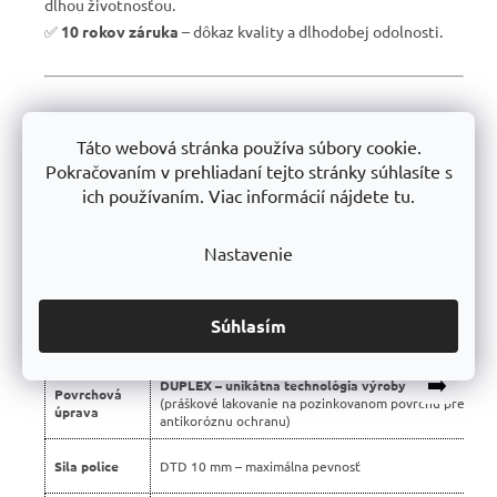
dlhou životnosťou.
✅
10 rokov záruka
– dôkaz kvality a dlhodobej odolnosti.
📊 Porovnanie s bežnými regálmi na trhu:
Táto webová stránka používa súbory cookie.
Vlastnosť
Profesionálne regály Trestles 🏆
Pokračovaním v prehliadaní tejto stránky súhlasíte s
ich používaním. Viac informácií nájdete tu.
Nosnosť
450 kg
police
Nastavenie
Montáž
Bezskrutková – jednoduchá
Konštrukcia
Stabilná silnostenná oceľová
Súhlasím
Použité
Certifikované, bez škodlivých látok
materiály
➡️
DUPLEX – unikátna technológia výroby
Povrchová
(práškové lakovanie na pozinkovanom povrchu pre dvoj
úprava
antikoróznu ochranu)
Sila police
DTD 10 mm – maximálna pevnosť