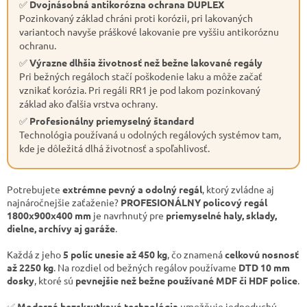
✅
Dvojnásobná antikorózna ochrana DUPLEX
Pozinkovaný základ chráni proti korózii, pri lakovaných
variantoch navyše práškové lakovanie pre vyššiu antikoróznu
ochranu.
✅
Výrazne dlhšia životnosť než bežne lakované regály
Pri bežných regáloch stačí poškodenie laku a môže začať
vznikať korózia. Pri regáli RR1 je pod lakom pozinkovaný
základ ako ďalšia vrstva ochrany.
✅
Profesionálny priemyselný štandard
Technológia používaná u odolných regálových systémov tam,
kde je dôležitá dlhá životnosť a spoľahlivosť.
Potrebujete
extrémne pevný a odolný regál
, ktorý zvládne aj
najnáročnejšie zaťaženie?
PROFESIONÁLNY policový regál
1800x900x400 mm
je navrhnutý pre
priemyselné haly, sklady,
dielne, archívy aj garáže
.
Každá z jeho
5 políc unesie až 450 kg
, čo znamená
celkovú nosnosť
až 2250 kg
. Na rozdiel od bežných regálov používame
DTD 10 mm
dosky
, ktoré sú
pevnejšie než bežne používané MDF či HDF police
.
✅
Moderná bezskrutková technológia
umožňuje jednoduchú