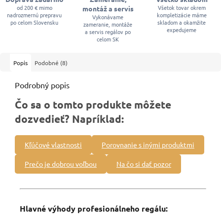
od 200 € mimo
Všetok tovar okrem
montáž a servis
nadrozmernú prepravu
kompletizácie máme
Vykonávame
po celom Slovensku
skladom a okamžite
zameranie, montáže
expedujeme
a servis regálov po
celom SK
Popis
Podobné (8)
Podrobný popis
Čo sa o tomto produkte môžete
dozvedieť? Napríklad:
Kľúčové vlastnosti
Porovnanie s inými produktmi
Prečo je dobrou voľbou
Na čo si dať pozor
Hlavné výhody profesionálneho regálu: