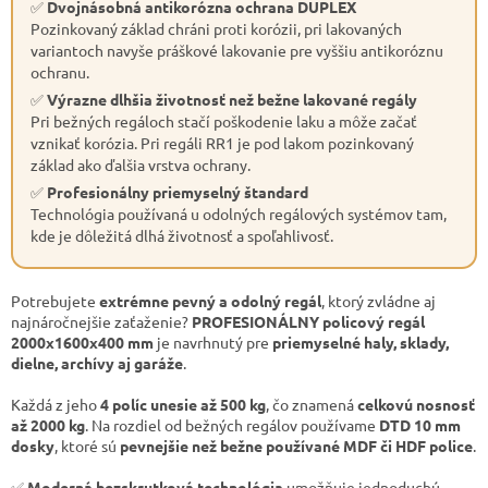
✅
Dvojnásobná antikorózna ochrana DUPLEX
Pozinkovaný základ chráni proti korózii, pri lakovaných
variantoch navyše práškové lakovanie pre vyššiu antikoróznu
ochranu.
✅
Výrazne dlhšia životnosť než bežne lakované regály
Pri bežných regáloch stačí poškodenie laku a môže začať
vznikať korózia. Pri regáli RR1 je pod lakom pozinkovaný
základ ako ďalšia vrstva ochrany.
✅
Profesionálny priemyselný štandard
Technológia používaná u odolných regálových systémov tam,
kde je dôležitá dlhá životnosť a spoľahlivosť.
Potrebujete
extrémne pevný a odolný regál
, ktorý zvládne aj
najnáročnejšie zaťaženie?
PROFESIONÁLNY policový regál
2000x1600x400 mm
je navrhnutý pre
priemyselné haly, sklady,
dielne, archívy aj garáže
.
Každá z jeho
4 políc unesie až 500 kg
, čo znamená
celkovú nosnosť
až 2000 kg
. Na rozdiel od bežných regálov používame
DTD 10 mm
dosky
, ktoré sú
pevnejšie než bežne používané MDF či HDF police
.
✅
Moderná bezskrutková technológia
umožňuje jednoduchú