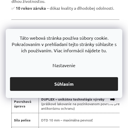
dlhou životnosťou.
✅
10 rokov záruka
– dôkaz kvality a dlhodobej odolnosti.
📊 Porovnanie s bežnými regálmi na trhu:
Táto webová stránka používa súbory cookie.
Vlastnosť
Profesionálne regály Trestles 🏆
Pokračovaním v prehliadaní tejto stránky súhlasíte s
ich používaním. Viac informácií nájdete tu.
Nosnosť
500 kg
police
Nastavenie
Montáž
Bezskrutková – jednoduchá
Konštrukcia
Stabilná silnostenná oceľová
Súhlasím
Použité
Certifikované, bez škodlivých látok
materiály
➡️
DUPLEX – unikátna technológia výroby
Povrchová
(práškové lakovanie na pozinkovanom povrchu pre dvoj
úprava
antikoróznu ochranu)
Sila police
DTD 10 mm – maximálna pevnosť