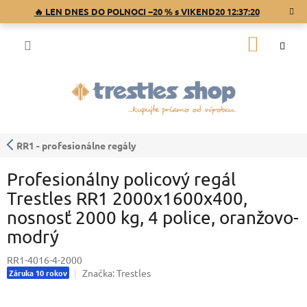
Prejsť
🔥 LEN DNES DO POLNOCI −20 % s VIKEND20
12:37:20
na
obsah
NÁKU
KOŠÍK
RR1 - profesionálne regály
Profesionálny policový regál
Trestles RR1 2000x1600x400,
nosnosť 2000 kg, 4 police, oranžovo-
modrý
RR1-4016-4-2000
Značka:
Trestles
Záruka 10 rokov