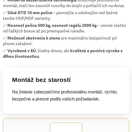
montáž, stačí len zasunúť nosníky do stojín a pritlačiť ich na doraz.
✅
Silné DTD 10 mm police
– pevnejšie a odolnejšie než bežné
tenšie MDF/HDF varianty.
✅
Nosnosť police 500 kg, nosnosť regálu 2000 kg
– unesie všetko
od ťažkých boxov až po priemyselné náradie.
✅
Možnosť ukotvenia k stene
pre maximálnu bezpečnosť pri
plnom zaťažení.
✅
Vyrobené v EÚ
, žiadny dovoz, ale
kvalitná a poctivá výroba s
dlhou životnosťou.
Montáž bez starostí
Na želanie zabezpečíme profesionálnu montáž, rýchlo,
bezpečne a presne podľa vašich požiadaviek.