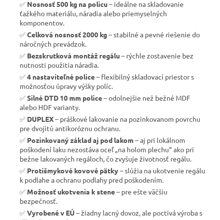
✅
Nosnosť 500 kg na policu
– ideálne na skladovanie
ťažkého materiálu, náradia alebo priemyselných
komponentov.
✅
Celková nosnosť 2000 kg
– stabilné a pevné riešenie do
náročných prevádzok.
✅
Bezskrutková montáž regálu
– rýchle zostavenie bez
nutnosti použitia náradia.
✅
4 nastaviteľné police
– flexibilný skladovací priestor s
možnosťou úpravy výšky políc.
✅
Silné DTD 10 mm police
– odolnejšie než bežné MDF
alebo HDF varianty.
✅
DUPLEX
– práškové lakovanie na pozinkovanom povrchu
pre dvojitú antikoróznu ochranu.
✅
Pozinkovaný základ aj pod lakom
– aj pri lokálnom
poškodení laku nezostáva oceľ „na holom plechu“ ako pri
bežne lakovaných regáloch, čo zvyšuje životnosť regálu.
✅
Protišmykové kovové pätky
– slúžia na ukotvenie regálu
k podlahe a ochranu podlahy pred poškodením.
✅
Možnosť ukotvenia k stene
– pre ešte väčšiu
bezpečnosť.
✅
Vyrobené v EÚ
– žiadny lacný dovoz, ale poctivá výroba s