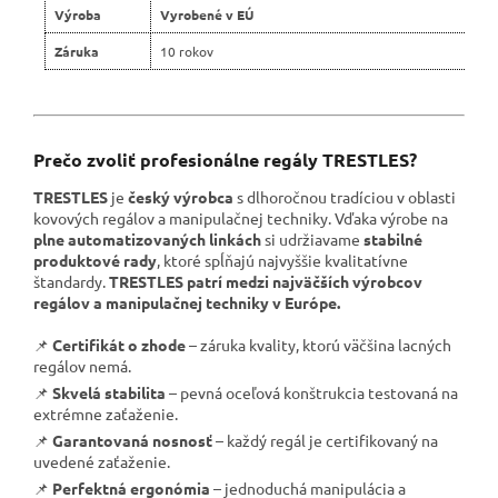
Výroba
Vyrobené v EÚ
Záruka
10 rokov
Prečo zvoliť profesionálne regály TRESTLES?
TRESTLES
je
český výrobca
s dlhoročnou tradíciou v oblasti
kovových regálov a manipulačnej techniky. Vďaka výrobe na
plne automatizovaných linkách
si udržiavame
stabilné
produktové rady
, ktoré spĺňajú najvyššie kvalitatívne
štandardy.
TRESTLES patrí medzi najväčších výrobcov
regálov a manipulačnej techniky v Európe.
📌
Certifikát o zhode
– záruka kvality, ktorú väčšina lacných
regálov nemá.
📌
Skvelá stabilita
– pevná oceľová konštrukcia testovaná na
extrémne zaťaženie.
📌
Garantovaná nosnosť
– každý regál je certifikovaný na
uvedené zaťaženie.
📌
Perfektná ergonómia
– jednoduchá manipulácia a