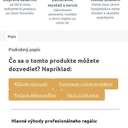
od 200 € mimo
Všetok tovar okrem
montáž a servis
nadrozmernú prepravu
kompletizácie máme
Vykonávame
po celom Slovensku
skladom a okamžite
zameranie, montáže
expedujeme
a servis regálov po
celom SK
Popis
Podrobný popis
Čo sa o tomto produkte môžete
dozvedieť? Napríklad:
Kľúčové vlastnosti
Porovnanie s inými produktmi
Prečo je dobrou voľbou
Na čo si dať pozor
Hlavné výhody profesionálneho regálu: