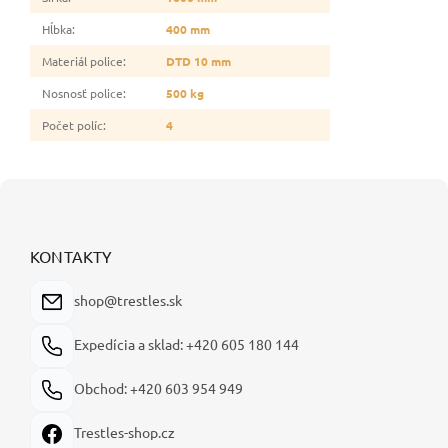
Hĺbka
:
400 mm
Materiál police
:
DTD 10 mm
Nosnosť police
:
500 kg
Počet políc
:
4
Z
á
p
ä
KONTAKTY
t
i
shop@trestles.sk
e
Expedícia a sklad: +420 605 180 144
Obchod: +420 603 954 949
Trestles-shop.cz