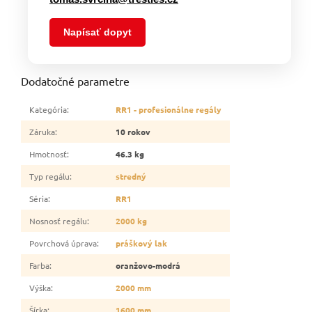
Napísať dopyt
Dodatočné parametre
Kategória
:
RR1 - profesionálne regály
Záruka
:
10 rokov
Hmotnosť
:
46.3 kg
Typ regálu
:
stredný
Séria
:
RR1
Nosnosť regálu
:
2000 kg
Povrchová úprava
:
práškový lak
Farba
:
oranžovo-modrá
Výška
:
2000 mm
Šírka
:
1600 mm