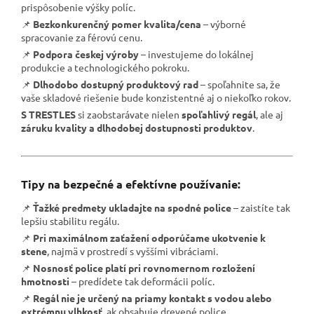
prispôsobenie výšky políc.
📌
Bezkonkurenčný pomer kvalita/cena
– výborné
spracovanie za férovú cenu.
📌
Podpora českej výroby
– investujeme do lokálnej
produkcie a technologického pokroku.
📌
Dlhodobo dostupný produktový rad
– spoľahnite sa, že
vaše skladové riešenie bude konzistentné aj o niekoľko rokov.
S TRESTLES
si zaobstarávate nielen
spoľahlivý regál
, ale aj
záruku kvality a dlhodobej dostupnosti produktov
.
Tipy na bezpečné a efektívne používanie:
📌
Ťažké predmety ukladajte na spodné police
– zaistíte tak
lepšiu stabilitu regálu.
📌
Pri maximálnom zaťažení odporúčame ukotvenie k
stene
, najmä v prostredí s vyššími vibráciami.
📌
Nosnosť police platí pri rovnomernom rozložení
hmotnosti
– predídete tak deformácii políc.
📌
Regál nie je určený na priamy kontakt s vodou alebo
extrémnu vlhkosť
, ak obsahuje drevené police.