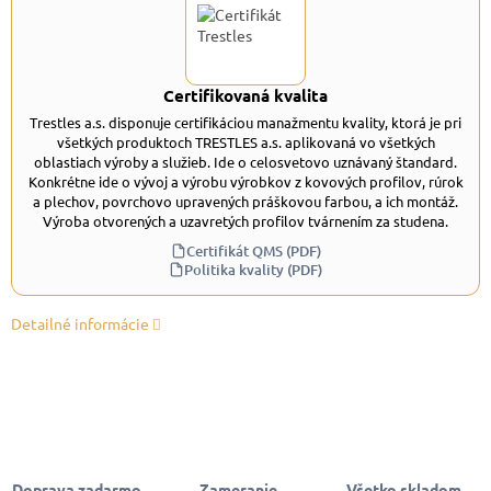
Certifikovaná kvalita
Trestles a.s. disponuje certifikáciou manažmentu kvality, ktorá je pri
všetkých produktoch TRESTLES a.s. aplikovaná vo všetkých
oblastiach výroby a služieb. Ide o celosvetovo uznávaný štandard.
Konkrétne ide o vývoj a výrobu výrobkov z kovových profilov, rúrok
a plechov, povrchovo upravených práškovou farbou, a ich montáž.
Výroba otvorených a uzavretých profilov tvárnením za studena.
Certifikát QMS (PDF)
Politika kvality (PDF)
Detailné informácie
Doprava zadarmo
Zameranie,
Všetko skladom