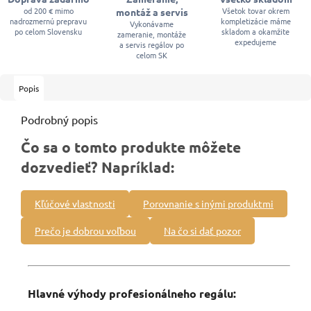
od 200 € mimo
Všetok tovar okrem
montáž a servis
nadrozmernú prepravu
kompletizácie máme
Vykonávame
po celom Slovensku
skladom a okamžite
zameranie, montáže
expedujeme
a servis regálov po
celom SK
Popis
Podrobný popis
Čo sa o tomto produkte môžete
dozvedieť? Napríklad:
Kľúčové vlastnosti
Porovnanie s inými produktmi
Prečo je dobrou voľbou
Na čo si dať pozor
Hlavné výhody profesionálneho regálu: