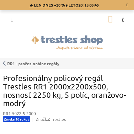
Prejsť
🔥 LEN DNES −20 % s LETO20:
15:05:44
na
obsah
NÁKU
KOŠÍK
RR1 - profesionálne regály
Profesionálny policový regál
Trestles RR1 2000x2200x500,
nosnosť 2250 kg, 5 políc, oranžovo-
modrý
RR1-5022-5-2000
Značka:
Trestles
Záruka 10 rokov