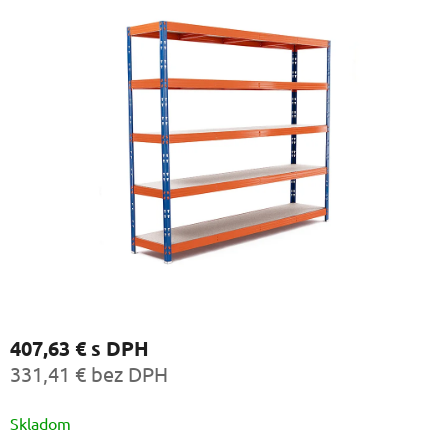
407,63 €
s DPH
331,41 € bez DPH
Jednotková
Skladom
cena: