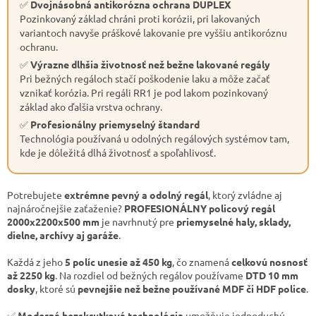
✅
Dvojnásobná antikorózna ochrana DUPLEX
Pozinkovaný základ chráni proti korózii, pri lakovaných
variantoch navyše práškové lakovanie pre vyššiu antikoróznu
ochranu.
✅
Výrazne dlhšia životnosť než bežne lakované regály
Pri bežných regáloch stačí poškodenie laku a môže začať
vznikať korózia. Pri regáli RR1 je pod lakom pozinkovaný
základ ako ďalšia vrstva ochrany.
✅
Profesionálny priemyselný štandard
Technológia používaná u odolných regálových systémov tam,
kde je dôležitá dlhá životnosť a spoľahlivosť.
Potrebujete
extrémne pevný a odolný regál
, ktorý zvládne aj
najnáročnejšie zaťaženie?
PROFESIONÁLNY policový regál
2000x2200x500 mm
je navrhnutý pre
priemyselné haly, sklady,
dielne, archívy aj garáže
.
Každá z jeho
5 políc unesie až 450 kg
, čo znamená
celkovú nosnosť
až 2250 kg
. Na rozdiel od bežných regálov používame
DTD 10 mm
dosky
, ktoré sú
pevnejšie než bežne používané MDF či HDF police
.
✅
Moderná bezskrutková technológia
umožňuje jednoduchú