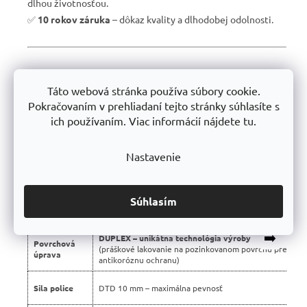
dlhou životnosťou.
✅
10 rokov záruka
– dôkaz kvality a dlhodobej odolnosti.
📊 Porovnanie s bežnými regálmi na trhu:
Táto webová stránka používa súbory cookie.
Vlastnosť
Profesionálne regály Trestles 🏆
Pokračovaním v prehliadaní tejto stránky súhlasíte s
ich používaním. Viac informácií nájdete tu.
Nosnosť
450 kg
police
Nastavenie
Montáž
Bezskrutková – jednoduchá
Konštrukcia
Stabilná silnostenná oceľová
Súhlasím
Použité
Certifikované, bez škodlivých látok
materiály
➡️
DUPLEX – unikátna technológia výroby
Povrchová
(práškové lakovanie na pozinkovanom povrchu pre dvoj
úprava
antikoróznu ochranu)
Sila police
DTD 10 mm – maximálna pevnosť