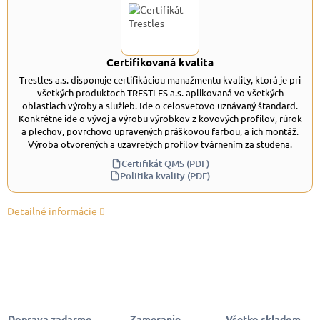
Certifikovaná kvalita
Trestles a.s. disponuje certifikáciou manažmentu kvality, ktorá je pri
všetkých produktoch TRESTLES a.s. aplikovaná vo všetkých
oblastiach výroby a služieb. Ide o celosvetovo uznávaný štandard.
Konkrétne ide o vývoj a výrobu výrobkov z kovových profilov, rúrok
a plechov, povrchovo upravených práškovou farbou, a ich montáž.
Výroba otvorených a uzavretých profilov tvárnením za studena.
Certifikát QMS (PDF)
Politika kvality (PDF)
Detailné informácie
Doprava zadarmo
Zameranie,
Všetko skladom