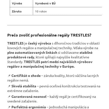
Výroba
Vyrobené v EÚ
Záruka
10 rokov
Prečo zvoliť profesionálne regály TRESTLES?
TRESTLES
je
český výrobca
s dlhoročnou tradíciou v oblasti
kovových regálov a manipulačnej techniky. Vďaka výrobe na
plne automatizovaných linkách
si udržiavame
stabilné
produktové rady
, ktoré spĺňajú najvyššie kvalitatívne
štandardy.
TRESTLES patrí medzi najväčších výrobcov
regálov a manipulačnej techniky v Európe.
📌
Certifikát o zhode
– záruka kvality, ktorú väčšina lacných
regálov nemá.
📌
Skvelá stabilita
– pevná oceľová konštrukcia testovaná na
extrémne zaťaženie.
📌
Garantovaná nosnosť
– každý regál je certifikovaný na
uvedené zaťaženie.
📌
Perfektná ergonómia
– jednoduchá manipulácia a