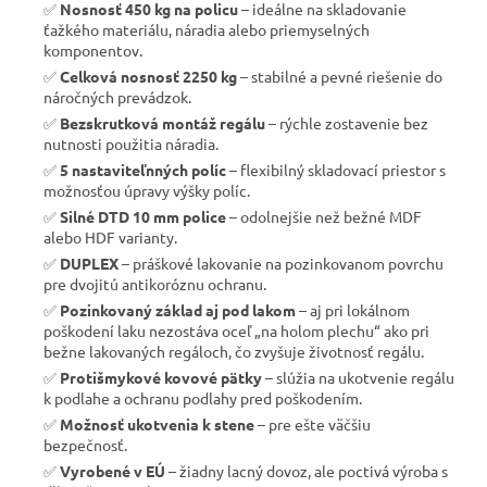
✅
Nosnosť 450 kg na policu
– ideálne na skladovanie
ťažkého materiálu, náradia alebo priemyselných
komponentov.
✅
Celková nosnosť 2250 kg
– stabilné a pevné riešenie do
náročných prevádzok.
✅
Bezskrutková montáž regálu
– rýchle zostavenie bez
nutnosti použitia náradia.
✅
5 nastaviteľnných políc
– flexibilný skladovací priestor s
možnosťou úpravy výšky políc.
✅
Silné DTD 10 mm police
– odolnejšie než bežné MDF
alebo HDF varianty.
✅
DUPLEX
– práškové lakovanie na pozinkovanom povrchu
pre dvojitú antikoróznu ochranu.
✅
Pozinkovaný základ aj pod lakom
– aj pri lokálnom
poškodení laku nezostáva oceľ „na holom plechu“ ako pri
bežne lakovaných regáloch, čo zvyšuje životnosť regálu.
✅
Protišmykové kovové pätky
– slúžia na ukotvenie regálu
k podlahe a ochranu podlahy pred poškodením.
✅
Možnosť ukotvenia k stene
– pre ešte väčšiu
bezpečnosť.
✅
Vyrobené v EÚ
– žiadny lacný dovoz, ale poctivá výroba s