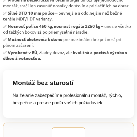
montáž, stačí len zasunúť nosníky do stojín a pritlačiť ich na doraz.
✅
Silné DTD 10 mm police
– pevnejšie a odolnejšie než bežné
tenšie MDF/HDF varianty.
✅
Nosnosť police 450 kg, nosnosť regálu 2250 kg
– unesie všetko
od ťažkých boxov až po priemyselné náradie.
✅
Možnosť ukotvenia k stene
pre maximálnu bezpečnosť pri
plnom zaťažení.
✅
Vyrobené v EÚ
, žiadny dovoz, ale
kvalitná a poctivá výroba s
dlhou životnosťou.
Montáž bez starostí
Na želanie zabezpečíme profesionálnu montáž, rýchlo,
bezpečne a presne podľa vašich požiadaviek.