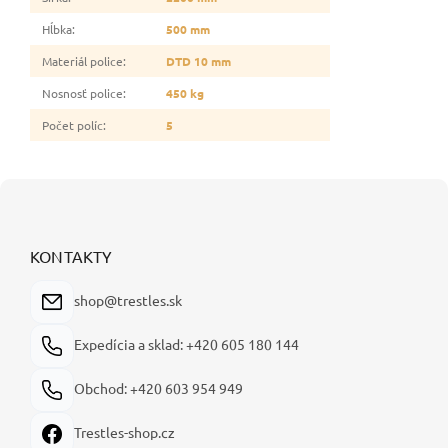
Hĺbka
:
500 mm
Materiál police
:
DTD 10 mm
Nosnosť police
:
450 kg
Počet políc
:
5
Z
á
p
ä
KONTAKTY
t
i
shop@trestles.sk
e
Expedícia a sklad: +420 605 180 144
Obchod: +420 603 954 949
Trestles-shop.cz