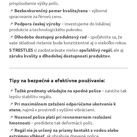
prispôsobenie výšky políc.
📌
Bezkonkurenčný pomer kvalita/cena
– výborné
spracovanie za férovú cenu.
📌
Podpora českej výroby
– investujeme do lokálnej
produkcie a technologického pokroku.
📌
Dlhodobo dostupný produktový rad
– spoľahnite sa, že
vaše skladové riešenie bude konzistentné aj o niekoľko rokov.
S TRESTLES
si zaobstarávate nielen
spoľahlivý regál
, ale aj
záruku kvality a dlhodobej dostupnosti produktov
.
Tipy na bezpečné a efektívne používanie:
📌
Ťažké predmety ukladajte na spodné police
– zaistíte tak
lepšiu stabilitu regálu.
📌
Pri maximálnom zaťažení odporúčame ukotvenie k
stene
, najmä v prostredí s vyššími vibráciami.
📌
Nosnosť police platí pri rovnomernom rozložení
hmotnosti
– predídete tak deformácii políc.
📌
Regál nie je určený na priamy kontakt s vodou alebo
extrémnu vlhkosť
, ak obsahuje drevené police.