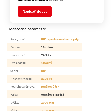
Napísať dopyt
Dodatočné parametre
Kategória
:
RR1 - profesionálne regály
Záruka
:
10 rokov
Hmotnosť
:
74.9 kg
Typ regálu
:
stredný
Séria
:
RR1
Nosnosť regálu
:
2250 kg
Povrchová úprava
:
práškový lak
Farba
:
oranžovo-modrá
Výška
:
2000 mm
Šírka
:
2200 mm