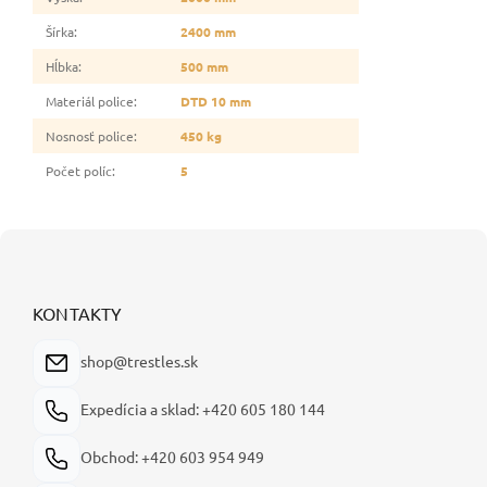
Šírka
:
2400 mm
Hĺbka
:
500 mm
Materiál police
:
DTD 10 mm
Nosnosť police
:
450 kg
Počet políc
:
5
Z
á
p
ä
KONTAKTY
t
i
shop@trestles.sk
e
Expedícia a sklad: +420 605 180 144
Obchod: +420 603 954 949