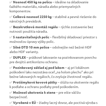
✅
Nosnosť 450 kg na policu
– ideálne na skladovanie
ťažkého materiálu, náradia alebo priemyselných
komponentov.
✅
Celková nosnosť 2250 kg
– stabilné a pevné riešenie do
náročných prevádzok.
✅
Bezskrutková montáž regálu
– rýchle zostavenie bez
nutnosti použitia náradia.
✅
5 nastaviteľnných políc
– flexibilný skladovací priestor s
možnosťou úpravy výšky políc.
✅
Silné DTD 10 mm police
– odolnejšie než bežné MDF
alebo HDF varianty.
✅
DUPLEX
– práškové lakovanie na pozinkovanom povrchu
pre dvojitú antikoróznu ochranu.
✅
Pozinkovaný základ aj pod lakom
– aj pri lokálnom
poškodení laku nezostáva oceľ „na holom plechu“ ako pri
bežne lakovaných regáloch, čo zvyšuje životnosť regálu.
✅
Protišmykové kovové pätky
– slúžia na ukotvenie regálu
k podlahe a ochranu podlahy pred poškodením.
✅
Možnosť ukotvenia k stene
– pre ešte väčšiu
bezpečnosť.
✅
Vyrobené v EÚ
– žiadny lacný dovoz, ale poctivá výroba s