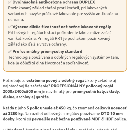
✅
Dvojnásobná antikorózna ochrana DUPLEX
Pozinkovaný základ chráni proti korózii, pri lakovaných
variantoch navyše práškové lakovanie pre vyššiu antikoróznu
ochranu.
✅
Výrazne dlhšia životnosť než bežne lakované regály
Pri bežných regáloch stačí poškodenie laku a môže začať
vznikať korózia. Pri regáli RR1 je pod lakom pozinkovaný
základ ako ďalšia vrstva ochrany.
✅
Profesionálny priemyselný štandard
Technológia používaná u odolných regálových systémov tam,
kde je dôležitá dlhá životnosť a spoľahlivosť.
Potrebujete
extrémne pevný a odolný regál
, ktorý zvládne aj
najnáročnejšie zaťaženie?
PROFESIONÁLNY policový regál
2000x2400x500 mm
je navrhnutý pre
priemyselné haly, sklady,
dielne, archívy aj garáže
.
Každá z jeho
5 políc unesie až 450 kg
, čo znamená
celkovú nosnosť
až 2250 kg
. Na rozdiel od bežných regálov používame
DTD 10 mm
dosky
, ktoré sú
pevnejšie než bežne používané MDF či HDF police
.
✅
Moderná bezskrutková technológia
umožňuje jednoduchú