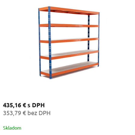
435,16 €
s DPH
353,79 € bez DPH
Jednotková
Skladom
cena: