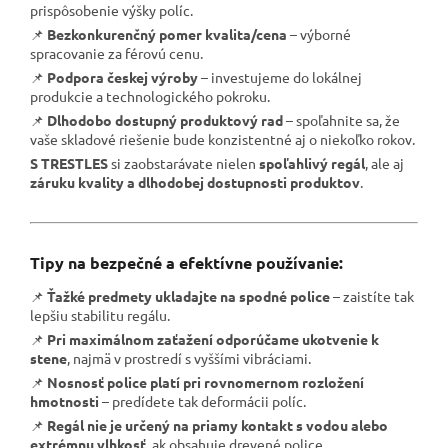
prispôsobenie výšky políc.
📌
Bezkonkurenčný pomer kvalita/cena
– výborné
spracovanie za férovú cenu.
📌
Podpora českej výroby
– investujeme do lokálnej
produkcie a technologického pokroku.
📌
Dlhodobo dostupný produktový rad
– spoľahnite sa, že
vaše skladové riešenie bude konzistentné aj o niekoľko rokov.
S TRESTLES
si zaobstarávate nielen
spoľahlivý regál
, ale aj
záruku kvality a dlhodobej dostupnosti produktov
.
Tipy na bezpečné a efektívne používanie:
📌
Ťažké predmety ukladajte na spodné police
– zaistíte tak
lepšiu stabilitu regálu.
📌
Pri maximálnom zaťažení odporúčame ukotvenie k
stene
, najmä v prostredí s vyššími vibráciami.
📌
Nosnosť police platí pri rovnomernom rozložení
hmotnosti
– predídete tak deformácii políc.
📌
Regál nie je určený na priamy kontakt s vodou alebo
extrémnu vlhkosť
, ak obsahuje drevené police.