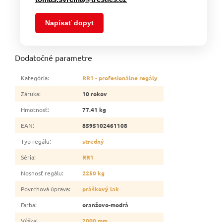
Napísať dopyt
Dodatočné parametre
Kategória
:
RR1 - profesionálne regály
Záruka
:
10 rokov
Hmotnosť
:
77.41 kg
EAN
:
8595102461108
Typ regálu
:
stredný
Séria
:
RR1
Nosnosť regálu
:
2250 kg
Povrchová úprava
:
práškový lak
Farba
:
oranžovo-modrá
Výška
:
2000 mm