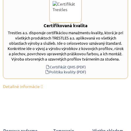
Certifikovaná kvalita
Trestles a.s. disponuje certifikáciou manažmentu kvality, ktorá je pri
všetkých produktoch TRESTLES a.s. aplikovaná vo všetkých
oblastiach výroby a služieb. Ide o celosvetovo uznávaný štandard.
Konkrétne ide o vývoj a výrobu výrobkov z kovových profilov, rúrok
a plechov, povrchovo upravených práškovou farbou, a ich montáž.
Výroba otvorených a uzavretých profilov tvárnením za studena.
Certifikát QMS (PDF)
Politika kvality (PDF)
Detailné informácie
Doprava zadarmo
Zameranie,
Všetko skladom