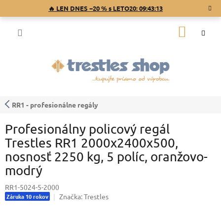
Prejsť
🔥 LEN DNES −20 % s LETO20:
09:43:13
na
obsah
NÁKU
KOŠÍK
RR1 - profesionálne regály
Profesionálny policový regál
Trestles RR1 2000x2400x500,
nosnosť 2250 kg, 5 políc, oranžovo-
modrý
RR1-5024-5-2000
Značka:
Trestles
Záruka 10 rokov