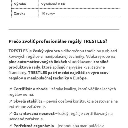
Výroba
Vyrobené v EÚ
Záruka
10 rokov
Prečo zvoliť profesionálne regály TRESTLES?
TRESTLES
je
český výrobca
s dlhoročnou tradíciou v oblasti
kovových regálov a manipulačnej techniky. Vďaka výrobe na
plne automatizovaných linkách
si udržiavame
stabilné
produktové rady
, ktoré spĺňajú najvyššie kvalitatívne
štandardy.
TRESTLES patrí medzi najväčších výrobcov
regálov a manipulačnej techniky v Európe.
📌
Certifikát o zhode
– záruka kvality, ktorú väčšina lacných
regálov nemá.
📌
Skvelá stabilita
– pevná oceľová konštrukcia testovaná na
extrémne zaťaženie.
📌
Garantovaná nosnosť
– každý regál je certifikovaný na
uvedené zaťaženie.
📌
Perfektná ergonómia
– jednoduchá manipulácia a