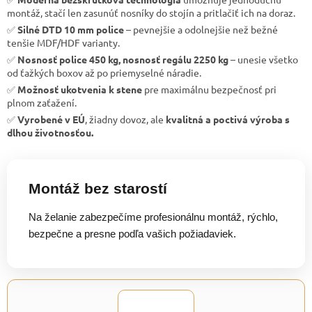
montáž, stačí len zasunúť nosníky do stojín a pritlačiť ich na doraz.
✅
Silné DTD 10 mm police
– pevnejšie a odolnejšie než bežné
tenšie MDF/HDF varianty.
✅
Nosnosť police 450 kg, nosnosť regálu 2250 kg
– unesie všetko
od ťažkých boxov až po priemyselné náradie.
✅
Možnosť ukotvenia k stene
pre maximálnu bezpečnosť pri
plnom zaťažení.
✅
Vyrobené v EÚ
, žiadny dovoz, ale
kvalitná a poctivá výroba s
dlhou životnosťou.
Montáž bez starostí
Na želanie zabezpečíme profesionálnu montáž, rýchlo,
bezpečne a presne podľa vašich požiadaviek.