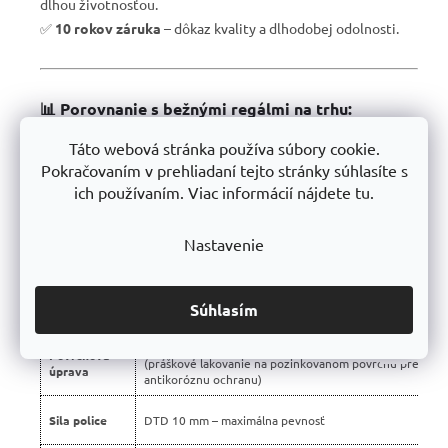
dlhou životnosťou.
✅
10 rokov záruka
– dôkaz kvality a dlhodobej odolnosti.
📊 Porovnanie s bežnými regálmi na trhu:
Táto webová stránka používa súbory cookie.
Vlastnosť
Profesionálne regály Trestles 🏆
Pokračovaním v prehliadaní tejto stránky súhlasíte s
Nosnosť
ich používaním. Viac informácií nájdete tu.
450 kg
police
Montáž
Bezskrutková – jednoduchá
Nastavenie
Konštrukcia
Stabilná silnostenná oceľová
Použité
Certifikované, bez škodlivých látok
Súhlasím
materiály
➡️
DUPLEX – unikátna technológia výroby
Povrchová
(práškové lakovanie na pozinkovanom povrchu pre dvoj
úprava
antikoróznu ochranu)
Sila police
DTD 10 mm – maximálna pevnosť