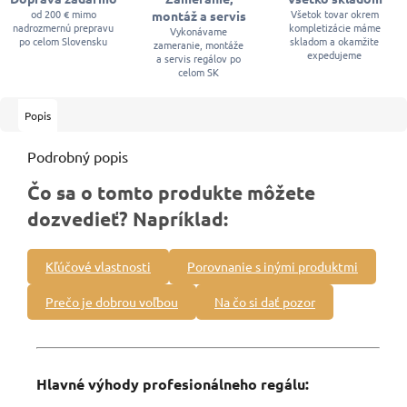
od 200 € mimo
Všetok tovar okrem
montáž a servis
nadrozmernú prepravu
kompletizácie máme
Vykonávame
po celom Slovensku
skladom a okamžite
zameranie, montáže
expedujeme
a servis regálov po
celom SK
Popis
Podrobný popis
Čo sa o tomto produkte môžete
dozvedieť? Napríklad:
Kľúčové vlastnosti
Porovnanie s inými produktmi
Prečo je dobrou voľbou
Na čo si dať pozor
Hlavné výhody profesionálneho regálu: