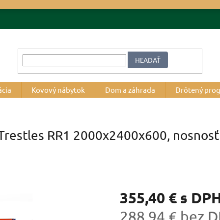
HĽADAŤ
ácia
Kovový nábytok
Dom a záhrada
Drôtený pro
 Trestles RR1 2000x2400x600, nosnosť 
355,40 €
s DP
288,94 € bez 