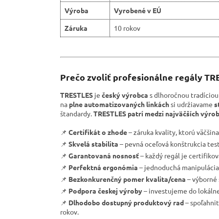
Výroba
Vyrobené v EÚ
Záruka
10 rokov
Prečo zvoliť profesionálne regály T
TRESTLES
je
český výrobca
s dlhoročnou tradíciou
na
plne automatizovaných linkách
si udržiavame
s
štandardy.
TRESTLES patrí medzi najväčších výrob
📌
Certifikát o zhode
– záruka kvality, ktorú väčšin
📌
Skvelá stabilita
– pevná oceľová konštrukcia tes
📌
Garantovaná nosnosť
– každý regál je certifik
📌
Perfektná ergonómia
– jednoduchá manipulácia 
📌
Bezkonkurenčný pomer kvalita/cena
– výborné 
📌
Podpora českej výroby
– investujeme do lokáln
📌
Dlhodobo dostupný produktový rad
– spoľahnit
rokov.