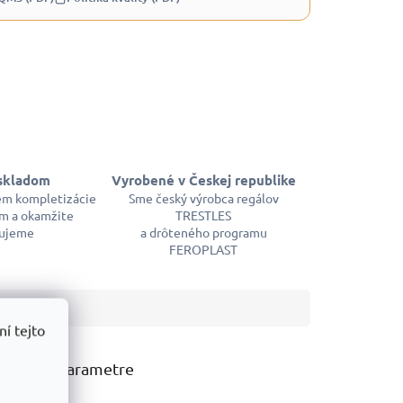
skladom
Vyrobené v Českej republike
em kompletizácie
Sme český výrobca regálov
m a okamžite
TRESTLES
ujeme
a drôteného programu
FEROPLAST
í tejto
atočné parametre