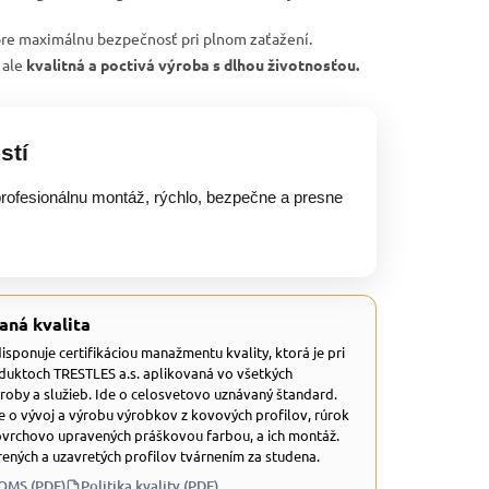
re maximálnu bezpečnosť pri plnom zaťažení.
 ale
kvalitná a poctivá výroba s dlhou životnosťou.
stí
rofesionálnu montáž, rýchlo, bezpečne a presne
aná kvalita
 disponuje certifikáciou manažmentu kvality, ktorá je pri
duktoch TRESTLES a.s. aplikovaná vo všetkých
ýroby a služieb. Ide o celosvetovo uznávaný štandard.
e o vývoj a výrobu výrobkov z kovových profilov, rúrok
ovrchovo upravených práškovou farbou, a ich montáž.
ených a uzavretých profilov tvárnením za studena.
 QMS (PDF)
Politika kvality (PDF)