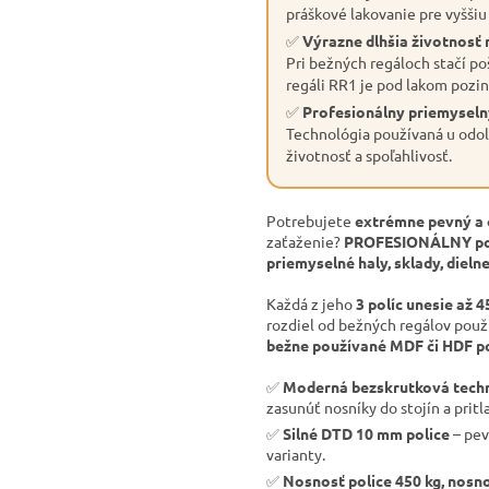
práškové lakovanie pre vyššiu
✅
Výrazne dlhšia životnosť 
Pri bežných regáloch stačí po
regáli RR1 je pod lakom pozin
✅
Profesionálny priemyseln
Technológia používaná u odol
životnosť a spoľahlivosť.
Potrebujete
extrémne pevný a 
zaťaženie?
PROFESIONÁLNY pol
priemyselné haly, sklady, dielne
Každá z jeho
3 políc unesie až 4
rozdiel od bežných regálov pou
bežne používané MDF či HDF po
✅
Moderná bezskrutková tech
zasunúť nosníky do stojín a pritla
✅
Silné DTD 10 mm police
– pev
varianty.
✅
Nosnosť police 450 kg, nosno