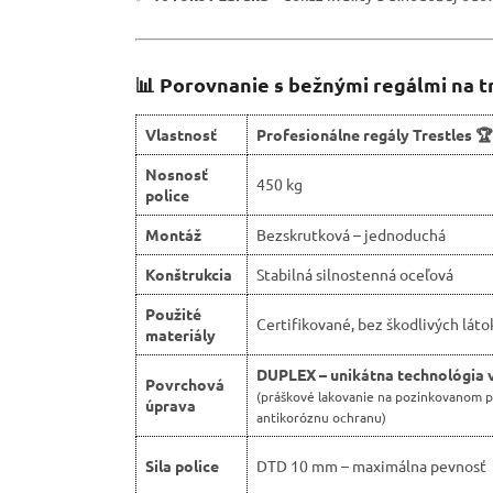
📊 Porovnanie s bežnými regálmi na t
Vlastnosť
Profesionálne regály Trestles 🏆
Nosnosť
450 kg
police
Montáž
Bezskrutková – jednoduchá
Konštrukcia
Stabilná silnostenná oceľová
Použité
Certifikované, bez škodlivých láto
materiály
DUPLEX – unikátna technológia 
Povrchová
(práškové lakovanie na pozinkovanom p
úprava
antikoróznu ochranu)
Sila police
DTD 10 mm – maximálna pevnosť