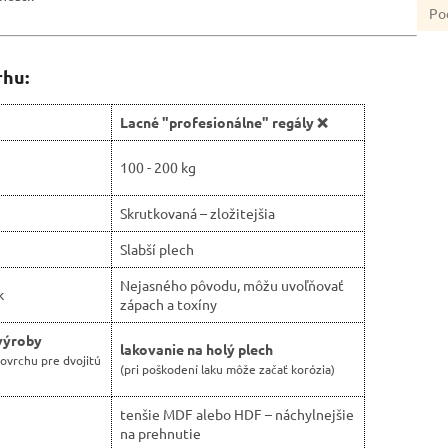
Po
rhu:
Lacné "profesionálne" regály ❌
100 - 200 kg
Skrutkovaná – zložitejšia
Slabší plech
Nejasného pôvodu, môžu uvoľňovať
k
zápach a toxíny
výroby
lakovanie na holý plech
ovrchu pre dvojitú
(pri poškodení laku môže začať korózia)
tenšie MDF alebo HDF – náchylnejšie
na prehnutie