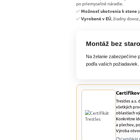
po priemyselné náradie.
✅
Možnosť ukotvenia k stene
p
✅
Vyrobené v EÚ
, žiadny dovoz,
Montáž bez staro
Na želanie zabezpečíme p
podľa vašich požiadaviek.
Certifikov
Trestles a.s.
všetkých pro
oblastiach v
Konkrétne id
a plechov, p
Výroba otvor
Certifikát