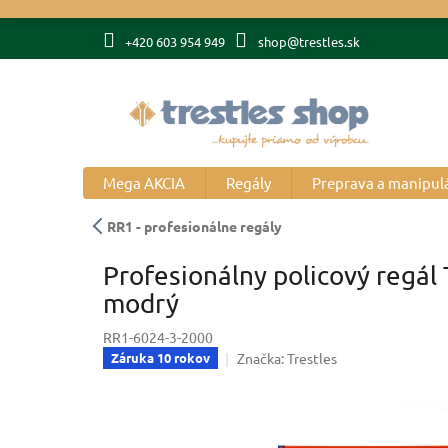
Prejsť
na
+420 603 954 949
shop@trestles.sk
obsah
Mega AKCIA
Regály
Preprava a manipul
RR1 - profesionálne regály
Profesionálny policový regál
modrý
RR1-6024-3-2000
Značka:
Trestles
Záruka 10 rokov