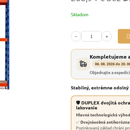
Jednotková
Skladom
cena:
−
+
Kompletujeme 
06. 08. 2026 do 20. 0
Objednajte a expedíc
Stabilný, extrémne odolný
🛡 DUPLEX dvojitá ochra
lakovanie
Hlavná technologická výhod
✅
Dvojnásobná antikorózn
Pozinkovaný základ chráni pro