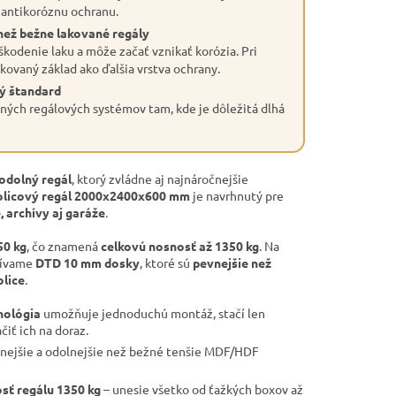
 antikoróznu ochranu.
než bežne lakované regály
škodenie laku a môže začať vznikať korózia. Pri
kovaný základ ako ďalšia vrstva ochrany.
ý štandard
ných regálových systémov tam, kde je dôležitá dlhá
odolný regál
, ktorý zvládne aj najnáročnejšie
icový regál 2000x2400x600 mm
je navrhnutý pre
, archívy aj garáže
.
50 kg
, čo znamená
celkovú nosnosť až 1350 kg
. Na
žívame
DTD 10 mm dosky
, ktoré sú
pevnejšie než
lice
.
nológia
umožňuje jednoduchú montáž, stačí len
čiť ich na doraz.
nejšie a odolnejšie než bežné tenšie MDF/HDF
sť regálu 1350 kg
– unesie všetko od ťažkých boxov až