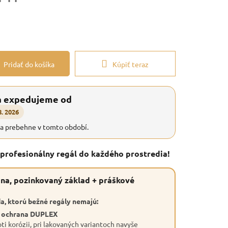
Pridať do košíka
Kúpiť teraz
a expedujeme od
8. 2026
ia prebehne v tomto období.
 profesionálny regál do každého prostredia!
na, pozinkovaný základ + práškové
a, ktorú bežné regály nemajú:
a ochrana DUPLEX
ti korózii, pri lakovaných variantoch navyše