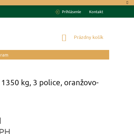
Prihlásenie
Kontakt
NÁKUPNÝ
Prázdny košík
KOŠÍK
gram
1350 kg, 3 police, oranžovo-
H
DPH