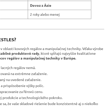
Dovoz z Ázie
2 roky alebo menej
RESTLES?
 v oblasti kovových regálov a manipulačnej techniky. Vďaka výrobe
tabilné produktové rady
, ktoré spĺňajú najvyššie kvalitatívne
cov regálov a manipulačnej techniky v Európe.
a lacných regálov nemá.
tovaná na extrémne zaťaženie.
ovaný na uvedené zaťaženie.
a prispôsobenie výšky políc.
spracovanie za férovú cenu.
ej produkcie a technologického pokroku.
e sa, že vaše skladové riešenie bude konzistentné aj o niekoľko