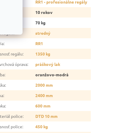
tegória
:
RR1 - profesionálne regály
ruka
:
10 rokov
otnosť
:
70 kg
p regálu
:
stredný
ia
:
RR1
snosť regálu
:
1350 kg
vrchová úprava
:
práškový lak
rba
:
oranžovo-modrá
ška
:
2000 mm
ka
:
2400 mm
bka
:
600 mm
teriál police
:
DTD 10 mm
snosť police
:
450 kg