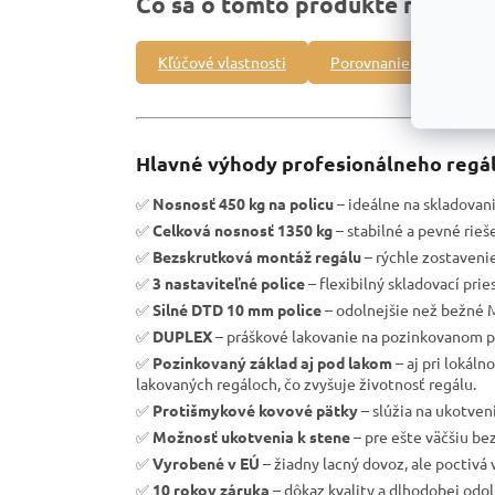
Čo sa o tomto produkte môžete 
Kľúčové vlastnosti
Porovnanie s inými pro
Hlavné výhody profesionálneho regál
✅
Nosnosť 450 kg na policu
– ideálne na skladovan
✅
Celková nosnosť 1350 kg
– stabilné a pevné rie
✅
Bezskrutková montáž regálu
– rýchle zostavenie
✅
3 nastaviteľné police
– flexibilný skladovací pri
✅
Silné DTD 10 mm police
– odolnejšie než bežné 
✅
DUPLEX
– práškové lakovanie na pozinkovanom p
✅
Pozinkovaný základ aj pod lakom
– aj pri lokál
lakovaných regáloch, čo zvyšuje životnosť regálu.
✅
Protišmykové kovové pätky
– slúžia na ukotven
✅
Možnosť ukotvenia k stene
– pre ešte väčšiu be
✅
Vyrobené v EÚ
– žiadny lacný dovoz, ale poctivá 
✅
10 rokov záruka
– dôkaz kvality a dlhodobej odol