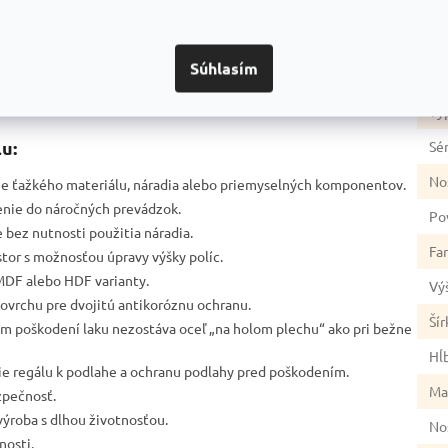
dozvedieť? Napríklad:
Ka
Zá
duktmi
Prečo je dobrou voľbou
Na čo si dať pozor
Súhlasím
Hm
Ty
u:
Sér
No
ie ťažkého materiálu, náradia alebo priemyselných komponentov.
šenie do náročných prevádzok.
Po
 bez nutnosti použitia náradia.
Fa
estor s možnosťou úpravy výšky políc.
MDF alebo HDF varianty.
Vý
ovrchu pre dvojitú antikoróznu ochranu.
Šír
nom poškodení laku nezostáva oceľ „na holom plechu“ ako pri bežne
Hĺ
ie regálu k podlahe a ochranu podlahy pred poškodením.
Ma
zpečnosť.
výroba s dlhou životnosťou.
No
nosti.