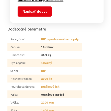
Napísať dopyt
Dodatočné parametre
Kategória
:
RR1 - profesionálne regály
Záruka
:
10 rokov
Hmotnosť
:
46.9 kg
Typ regálu
:
stredný
Séria
:
RR1
Nosnosť regálu
:
2000 kg
Povrchová úprava
:
práškový lak
Farba
:
oranžovo-modrá
Výška
:
2200 mm
Šírka
:
1400 mm