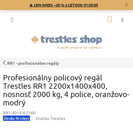
Prejsť
🔥 LEN DNES −20 % s LETO20:
01:33:02
na
obsah
NÁKU
KOŠÍK
RR1 - profesionálne regály
Profesionálny policový regál
Trestles RR1 2200x1400x400,
nosnosť 2000 kg, 4 police, oranžovo-
modrý
RR1-4014-4-2160
Značka:
Trestles
Záruka 10 rokov