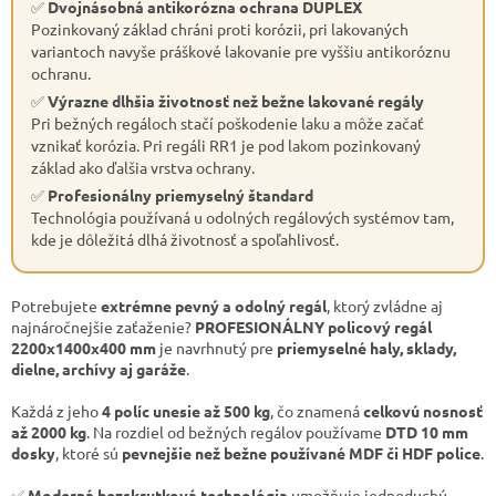
✅
Dvojnásobná antikorózna ochrana DUPLEX
Pozinkovaný základ chráni proti korózii, pri lakovaných
variantoch navyše práškové lakovanie pre vyššiu antikoróznu
ochranu.
✅
Výrazne dlhšia životnosť než bežne lakované regály
Pri bežných regáloch stačí poškodenie laku a môže začať
vznikať korózia. Pri regáli RR1 je pod lakom pozinkovaný
základ ako ďalšia vrstva ochrany.
✅
Profesionálny priemyselný štandard
Technológia používaná u odolných regálových systémov tam,
kde je dôležitá dlhá životnosť a spoľahlivosť.
Potrebujete
extrémne pevný a odolný regál
, ktorý zvládne aj
najnáročnejšie zaťaženie?
PROFESIONÁLNY policový regál
2200x1400x400 mm
je navrhnutý pre
priemyselné haly, sklady,
dielne, archívy aj garáže
.
Každá z jeho
4 políc unesie až 500 kg
, čo znamená
celkovú nosnosť
až 2000 kg
. Na rozdiel od bežných regálov používame
DTD 10 mm
dosky
, ktoré sú
pevnejšie než bežne používané MDF či HDF police
.
✅
Moderná bezskrutková technológia
umožňuje jednoduchú