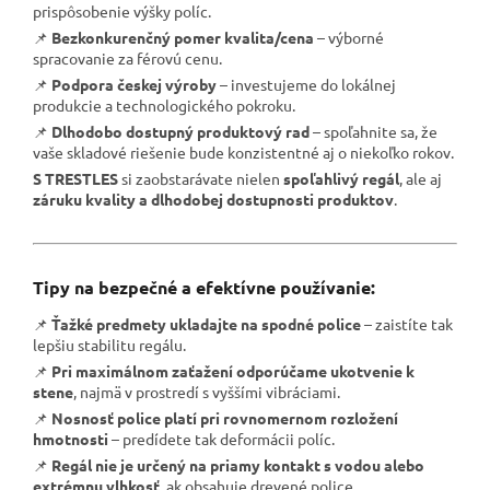
prispôsobenie výšky políc.
📌
Bezkonkurenčný pomer kvalita/cena
– výborné
spracovanie za férovú cenu.
📌
Podpora českej výroby
– investujeme do lokálnej
produkcie a technologického pokroku.
📌
Dlhodobo dostupný produktový rad
– spoľahnite sa, že
vaše skladové riešenie bude konzistentné aj o niekoľko rokov.
S TRESTLES
si zaobstarávate nielen
spoľahlivý regál
, ale aj
záruku kvality a dlhodobej dostupnosti produktov
.
Tipy na bezpečné a efektívne používanie:
📌
Ťažké predmety ukladajte na spodné police
– zaistíte tak
lepšiu stabilitu regálu.
📌
Pri maximálnom zaťažení odporúčame ukotvenie k
stene
, najmä v prostredí s vyššími vibráciami.
📌
Nosnosť police platí pri rovnomernom rozložení
hmotnosti
– predídete tak deformácii políc.
📌
Regál nie je určený na priamy kontakt s vodou alebo
extrémnu vlhkosť
, ak obsahuje drevené police.