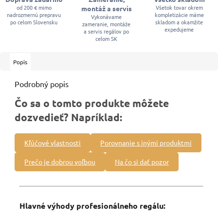
od 200 € mimo
Všetok tovar okrem
montáž a servis
nadrozmernú prepravu
kompletizácie máme
Vykonávame
po celom Slovensku
skladom a okamžite
zameranie, montáže
expedujeme
a servis regálov po
celom SK
Popis
Podrobný popis
Čo sa o tomto produkte môžete
dozvedieť? Napríklad:
Kľúčové vlastnosti
Porovnanie s inými produktmi
Prečo je dobrou voľbou
Na čo si dať pozor
Hlavné výhody profesionálneho regálu: