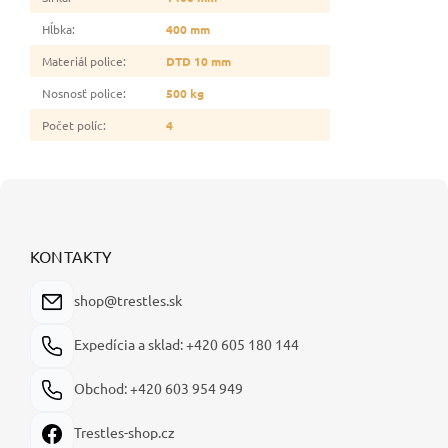
Hĺbka
:
400 mm
Materiál police
:
DTD 10 mm
Nosnosť police
:
500 kg
Počet políc
:
4
Z
á
p
ä
KONTAKTY
t
i
shop@trestles.sk
e
Expedícia a sklad: +420 605 180 144
Obchod: +420 603 954 949
Trestles-shop.cz