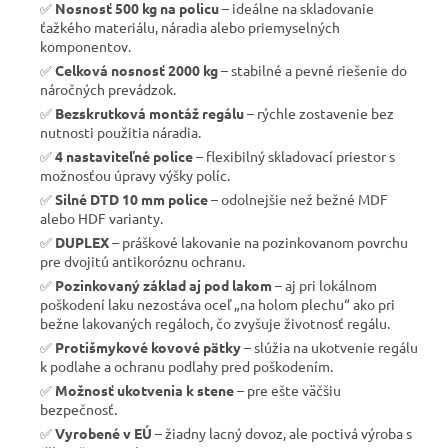
✅
Nosnosť 500 kg na policu
– ideálne na skladovanie
ťažkého materiálu, náradia alebo priemyselných
komponentov.
✅
Celková nosnosť 2000 kg
– stabilné a pevné riešenie do
náročných prevádzok.
✅
Bezskrutková montáž regálu
– rýchle zostavenie bez
nutnosti použitia náradia.
✅
4 nastaviteľné police
– flexibilný skladovací priestor s
možnosťou úpravy výšky políc.
✅
Silné DTD 10 mm police
– odolnejšie než bežné MDF
alebo HDF varianty.
✅
DUPLEX
– práškové lakovanie na pozinkovanom povrchu
pre dvojitú antikoróznu ochranu.
✅
Pozinkovaný základ aj pod lakom
– aj pri lokálnom
poškodení laku nezostáva oceľ „na holom plechu“ ako pri
bežne lakovaných regáloch, čo zvyšuje životnosť regálu.
✅
Protišmykové kovové pätky
– slúžia na ukotvenie regálu
k podlahe a ochranu podlahy pred poškodením.
✅
Možnosť ukotvenia k stene
– pre ešte väčšiu
bezpečnosť.
✅
Vyrobené v EÚ
– žiadny lacný dovoz, ale poctivá výroba s