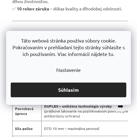
dlhou životnosťou.
✅
10 rokov záruka
– dôkaz kvality a dlhodobej odolnosti.
📊 Porovnanie s bežnými regálmi na trhu:
Táto webová stránka používa súbory cookie.
Vlastnosť
Profesionálne regály Trestles 🏆
Pokračovaním v prehliadaní tejto stránky súhlasíte s
ich používaním. Viac informácií nájdete tu.
Nosnosť
500 kg
police
Nastavenie
Montáž
Bezskrutková – jednoduchá
Konštrukcia
Stabilná silnostenná oceľová
Súhlasím
Použité
Certifikované, bez škodlivých látok
materiály
➡️
DUPLEX – unikátna technológia výroby
Povrchová
(práškové lakovanie na pozinkovanom povrchu pre dvoj
úprava
antikoróznu ochranu)
Sila police
DTD 10 mm – maximálna pevnosť