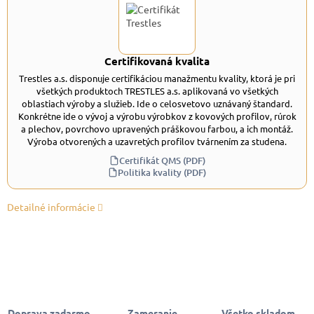
Certifikovaná kvalita
Trestles a.s. disponuje certifikáciou manažmentu kvality, ktorá je pri
všetkých produktoch TRESTLES a.s. aplikovaná vo všetkých
oblastiach výroby a služieb. Ide o celosvetovo uznávaný štandard.
Konkrétne ide o vývoj a výrobu výrobkov z kovových profilov, rúrok
a plechov, povrchovo upravených práškovou farbou, a ich montáž.
Výroba otvorených a uzavretých profilov tvárnením za studena.
Certifikát QMS (PDF)
Politika kvality (PDF)
Detailné informácie
Doprava zadarmo
Zameranie,
Všetko skladom