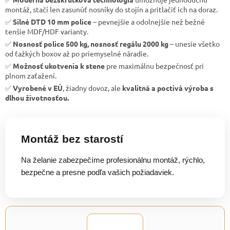
montáž, stačí len zasunúť nosníky do stojín a pritlačiť ich na doraz.
✅
Silné DTD 10 mm police
– pevnejšie a odolnejšie než bežné
tenšie MDF/HDF varianty.
✅
Nosnosť police 500 kg, nosnosť regálu 2000 kg
– unesie všetko
od ťažkých boxov až po priemyselné náradie.
✅
Možnosť ukotvenia k stene
pre maximálnu bezpečnosť pri
plnom zaťažení.
✅
Vyrobené v EÚ
, žiadny dovoz, ale
kvalitná a poctivá výroba s
dlhou životnosťou.
Montáž bez starostí
Na želanie zabezpečíme profesionálnu montáž, rýchlo,
bezpečne a presne podľa vašich požiadaviek.