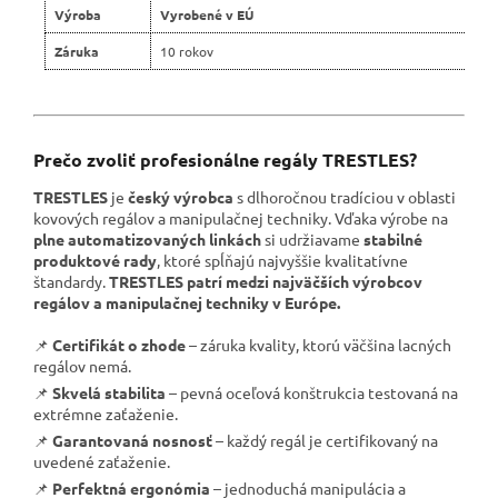
Výroba
Vyrobené v EÚ
Záruka
10 rokov
Prečo zvoliť profesionálne regály TRESTLES?
TRESTLES
je
český výrobca
s dlhoročnou tradíciou v oblasti
kovových regálov a manipulačnej techniky. Vďaka výrobe na
plne automatizovaných linkách
si udržiavame
stabilné
produktové rady
, ktoré spĺňajú najvyššie kvalitatívne
štandardy.
TRESTLES patrí medzi najväčších výrobcov
regálov a manipulačnej techniky v Európe.
📌
Certifikát o zhode
– záruka kvality, ktorú väčšina lacných
regálov nemá.
📌
Skvelá stabilita
– pevná oceľová konštrukcia testovaná na
extrémne zaťaženie.
📌
Garantovaná nosnosť
– každý regál je certifikovaný na
uvedené zaťaženie.
📌
Perfektná ergonómia
– jednoduchá manipulácia a