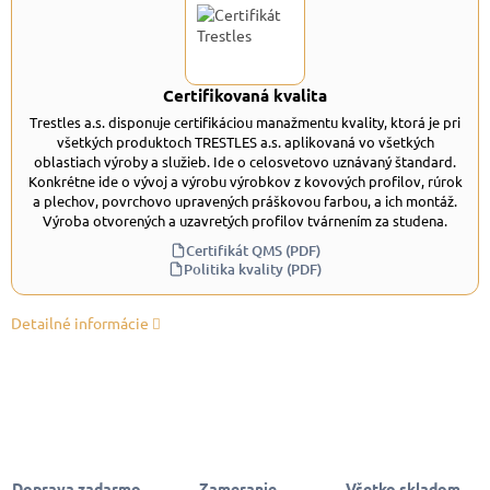
Certifikovaná kvalita
Trestles a.s. disponuje certifikáciou manažmentu kvality, ktorá je pri
všetkých produktoch TRESTLES a.s. aplikovaná vo všetkých
oblastiach výroby a služieb. Ide o celosvetovo uznávaný štandard.
Konkrétne ide o vývoj a výrobu výrobkov z kovových profilov, rúrok
a plechov, povrchovo upravených práškovou farbou, a ich montáž.
Výroba otvorených a uzavretých profilov tvárnením za studena.
Certifikát QMS (PDF)
Politika kvality (PDF)
Detailné informácie
Doprava zadarmo
Zameranie,
Všetko skladom