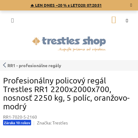
Prejsť
🔥 LEN DNES −20 % s LETO20:
07:20:50
na
obsah
NÁKU
KOŠÍK
RR1 - profesionálne regály
Profesionálny policový regál
Trestles RR1 2200x2000x700,
nosnosť 2250 kg, 5 políc, oranžovo-
modrý
RR1-7020-5-2160
Značka:
Trestles
Záruka 10 rokov