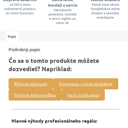
od 200 € mimo
Všetok tovar okrem
montáž a servis
nadrozmernú prepravu
kompletizácie máme
Vykonávame
po celom Slovensku
skladom a okamžite
zameranie, montáže
expedujeme
a servis regálov po
celom SK
Popis
Podrobný popis
Čo sa o tomto produkte môžete
dozvedieť? Napríklad:
Kľúčové vlastnosti
Porovnanie s inými produktmi
Prečo je dobrou voľbou
Na čo si dať pozor
Hlavné výhody profesionálneho regálu: