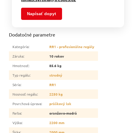
Napísať dopyt
Dodatočné parametre
Kategória
:
RR1 - profesionálne regály
Záruka
:
10 rokov
Hmotnosť
:
85.6 kg
Typ regálu
:
stredný
Séria
:
RR1
Nosnosť regálu
:
2250 kg
Povrchová úprava
:
práškový lak
Farba
:
oranžovo-modrá
Výška
:
2200 mm
Šírka
:
2000 mm