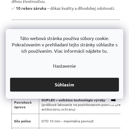
dlhou životnosťou.
✅
10 rokov záruka
– dôkaz kvality a dlhodobej odolnosti.
📊 Porovnanie s bežnými regálmi na trhu:
Táto webová stránka používa súbory cookie.
Vlastnosť
Profesionálne regály Trestles 🏆
Pokračovaním v prehliadaní tejto stránky súhlasíte s
ich používaním. Viac informácií nájdete tu.
Nosnosť
450 kg
police
Nastavenie
Montáž
Bezskrutková – jednoduchá
Konštrukcia
Stabilná silnostenná oceľová
Súhlasím
Použité
Certifikované, bez škodlivých látok
materiály
➡️
DUPLEX – unikátna technológia výroby
Povrchová
(práškové lakovanie na pozinkovanom povrchu pre dvoj
úprava
antikoróznu ochranu)
Sila police
DTD 10 mm – maximálna pevnosť