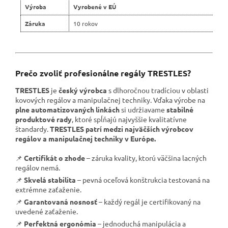
Výroba
Vyrobené v EÚ
Záruka
10 rokov
Prečo zvoliť profesionálne regály TRESTLES?
TRESTLES
je
český výrobca
s dlhoročnou tradíciou v oblasti
kovových regálov a manipulačnej techniky. Vďaka výrobe na
plne automatizovaných linkách
si udržiavame
stabilné
produktové rady
, ktoré spĺňajú najvyššie kvalitatívne
štandardy.
TRESTLES patrí medzi najväčších výrobcov
regálov a manipulačnej techniky v Európe.
📌
Certifikát o zhode
– záruka kvality, ktorú väčšina lacných
regálov nemá.
📌
Skvelá stabilita
– pevná oceľová konštrukcia testovaná na
extrémne zaťaženie.
📌
Garantovaná nosnosť
– každý regál je certifikovaný na
uvedené zaťaženie.
📌
Perfektná ergonómia
– jednoduchá manipulácia a