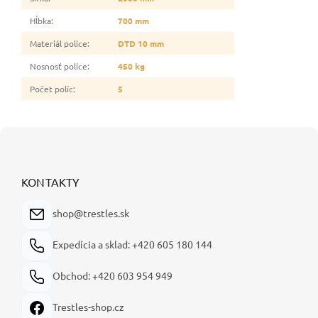
Hĺbka
:
700 mm
Materiál police
:
DTD 10 mm
Nosnosť police
:
450 kg
Počet políc
:
5
Z
á
p
ä
KONTAKTY
t
i
shop@trestles.sk
e
Expedícia a sklad: +420 605 180 144
Obchod: +420 603 954 949
Trestles-shop.cz