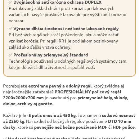
✅
Dvojnásobná antikorózna ochrana DUPLEX
Pozinkovaný základ chráni proti korózii, pri lakovaných
variantoch navyše práškové lakovanie pre vyššiu antikoróznu
ochranu.
✅
Výrazne dlhšia životnosť než bežne lakované regály
Pri bežných regáloch stačí poškodenie laku a môže začať
vznikať korózia. Pri regáli RR1 je pod lakom pozinkovaný
základ ako ďalšia vrstva ochrany.
✅
Profesionálny priemyselný štandard
Technológia používaná u odolných regálových systémov tam,
kde je dôležitá dlhá životnosť a spoľahlivosť.
Potrebujete
extrémne pevný a odolný regál
, ktorý zvládne aj
najnáročnejšie zaťaženie?
PROFESIONÁLNY policový regál
2200x2000x700 mm
je navrhnutý pre
priemyselné haly, sklady,
dielne, archívy aj garáže
.
Každá z jeho
5 políc unesie až 450 kg
, čo znamená
celkovú nosnosť
až 2250 kg
. Na rozdiel od bežných regálov používame
DTD 10 mm
dosky
, ktoré sú
pevnejšie než bežne používané MDF či HDF police
.
✅
Moderná bezskrutková technológia
umožňuje jednoduchú