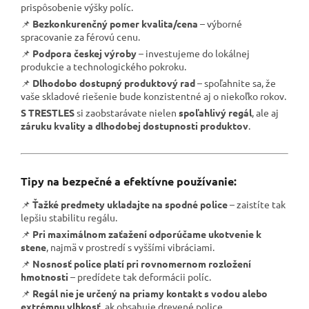
prispôsobenie výšky políc.
📌
Bezkonkurenčný pomer kvalita/cena
– výborné
spracovanie za férovú cenu.
📌
Podpora českej výroby
– investujeme do lokálnej
produkcie a technologického pokroku.
📌
Dlhodobo dostupný produktový rad
– spoľahnite sa, že
vaše skladové riešenie bude konzistentné aj o niekoľko rokov.
S TRESTLES
si zaobstarávate nielen
spoľahlivý regál
, ale aj
záruku kvality a dlhodobej dostupnosti produktov
.
Tipy na bezpečné a efektívne používanie:
📌
Ťažké predmety ukladajte na spodné police
– zaistíte tak
lepšiu stabilitu regálu.
📌
Pri maximálnom zaťažení odporúčame ukotvenie k
stene
, najmä v prostredí s vyššími vibráciami.
📌
Nosnosť police platí pri rovnomernom rozložení
hmotnosti
– predídete tak deformácii políc.
📌
Regál nie je určený na priamy kontakt s vodou alebo
extrémnu vlhkosť
, ak obsahuje drevené police.