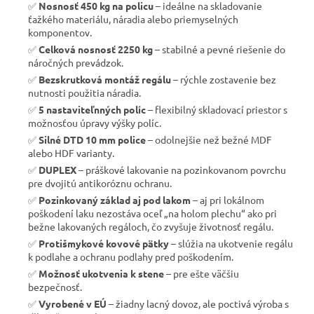
✅
Nosnosť 450 kg na policu
– ideálne na skladovanie
ťažkého materiálu, náradia alebo priemyselných
komponentov.
✅
Celková nosnosť 2250 kg
– stabilné a pevné riešenie do
náročných prevádzok.
✅
Bezskrutková montáž regálu
– rýchle zostavenie bez
nutnosti použitia náradia.
✅
5 nastaviteľnných políc
– flexibilný skladovací priestor s
možnosťou úpravy výšky políc.
✅
Silné DTD 10 mm police
– odolnejšie než bežné MDF
alebo HDF varianty.
✅
DUPLEX
– práškové lakovanie na pozinkovanom povrchu
pre dvojitú antikoróznu ochranu.
✅
Pozinkovaný základ aj pod lakom
– aj pri lokálnom
poškodení laku nezostáva oceľ „na holom plechu“ ako pri
bežne lakovaných regáloch, čo zvyšuje životnosť regálu.
✅
Protišmykové kovové pätky
– slúžia na ukotvenie regálu
k podlahe a ochranu podlahy pred poškodením.
✅
Možnosť ukotvenia k stene
– pre ešte väčšiu
bezpečnosť.
✅
Vyrobené v EÚ
– žiadny lacný dovoz, ale poctivá výroba s