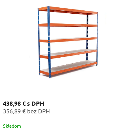
438,98 €
s DPH
356,89 € bez DPH
Jednotková
Skladom
cena: