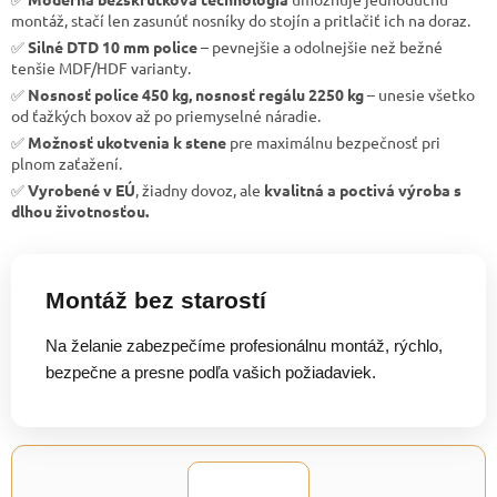
montáž, stačí len zasunúť nosníky do stojín a pritlačiť ich na doraz.
✅
Silné DTD 10 mm police
– pevnejšie a odolnejšie než bežné
tenšie MDF/HDF varianty.
✅
Nosnosť police 450 kg, nosnosť regálu 2250 kg
– unesie všetko
od ťažkých boxov až po priemyselné náradie.
✅
Možnosť ukotvenia k stene
pre maximálnu bezpečnosť pri
plnom zaťažení.
✅
Vyrobené v EÚ
, žiadny dovoz, ale
kvalitná a poctivá výroba s
dlhou životnosťou.
Montáž bez starostí
Na želanie zabezpečíme profesionálnu montáž, rýchlo,
bezpečne a presne podľa vašich požiadaviek.