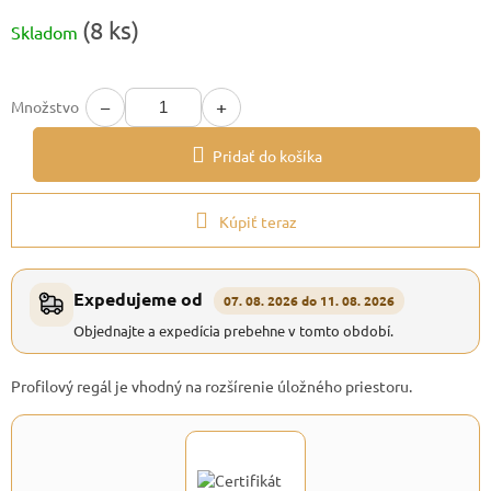
Jednotková
(8 ks)
Skladom
cena:
−
+
Množstvo
Pridať do košíka
Kúpiť teraz
Expedujeme od
07. 08. 2026 do 11. 08. 2026
Objednajte a expedícia prebehne v tomto období.
Profilový regál je vhodný na rozšírenie úložného priestoru.