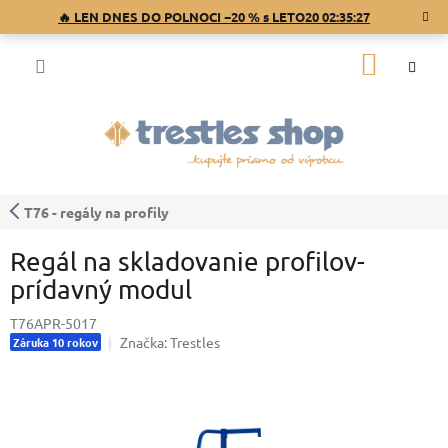
Prejsť
🔥 LEN DNES DO POLNOCI −20 % s LETO20
02:35:26
na
obsah
NÁKU
KOŠÍK
T76 - regály na profily
Regál na skladovanie profilov-
prídavný modul
T76APR-5017
Značka:
Trestles
Záruka 10 rokov