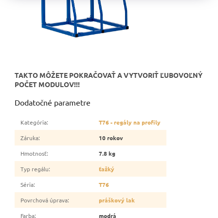
TAKTO MÔŽETE POKRAČOVAŤ A VYTVORIŤ ĽUBOVOĽNÝ
POČET MODULOV!!!
Dodatočné parametre
Kategória
:
T76 - regály na profily
Záruka
:
10 rokov
Hmotnosť
:
7.8 kg
Typ regálu
:
ťažký
Séria
:
T76
Povrchová úprava
:
práškový lak
Farba
:
modrá