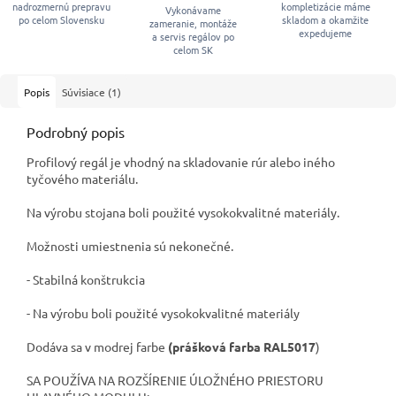
nadrozmernú prepravu
kompletizácie máme
Vykonávame
po celom Slovensku
skladom a okamžite
zameranie, montáže
expedujeme
a servis regálov po
celom SK
Popis
Súvisiace (1)
Podrobný popis
Profilový regál je vhodný na skladovanie rúr alebo iného
tyčového materiálu.
Na výrobu stojana boli použité vysokokvalitné materiály.
Možnosti umiestnenia sú nekonečné.
- Stabilná konštrukcia
- Na výrobu boli použité vysokokvalitné materiály
Dodáva sa v modrej farbe
(prášková farba RAL5017
)
SA POUŽÍVA NA ROZŠÍRENIE ÚLOŽNÉHO PRIESTORU