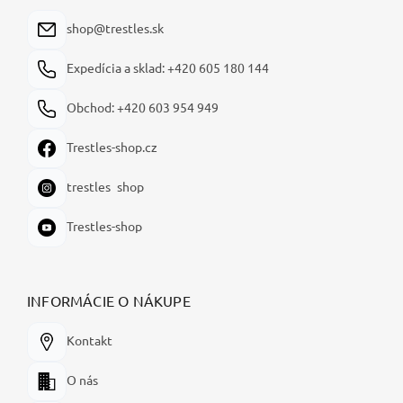
t
i
shop@trestles.sk
e
Expedícia a sklad: +420 605 180 144
Obchod: +420 603 954 949
Trestles-shop.cz
trestles_shop
Trestles-shop
INFORMÁCIE O NÁKUPE
Kontakt
O nás