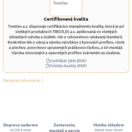
Certifikovaná kvalita
Trestles a.s. disponuje certifikáciou manažmentu kvality, ktorá je pri
všetkých produktoch TRESTLES a.s. aplikovaná vo všetkých
oblastiach výroby a služieb. Ide o celosvetovo uznávaný štandard.
Konkrétne ide o vývoj a výrobu výrobkov z kovových profilov, rúrok
a plechov, povrchovo upravených práškovou farbou, a ich montáž.
Výroba otvorených a uzavretých profilov tvárnením za studena.
Certifikát QMS (PDF)
Politika kvality (PDF)
Detailné informácie
Doprava zadarmo
Zameranie,
Všetko skladom
od 200 € mimo
Všetok tovar okrem
montáž a servis