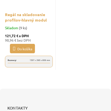
Regál na skladovanie
profilov-hlavný modul
Skladom
(9 ks)
121,72 €
s DPH
98,96 € bez DPH
Do košíka
Rozmery:
1501 x 360 x 606 mm
Z
á
p
ä
KONTAKTY