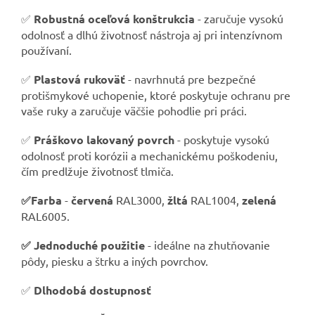
✅
Robustná oceľová konštrukcia
- zaručuje vysokú
odolnosť a dlhú životnosť nástroja aj pri intenzívnom
používaní.
✅
Plastová rukoväť
- navrhnutá pre bezpečné
protišmykové uchopenie, ktoré poskytuje ochranu pre
vaše ruky a zaručuje väčšie pohodlie pri práci.
✅
Práškovo lakovaný povrch
- poskytuje vysokú
odolnosť proti korózii a mechanickému poškodeniu,
čím predlžuje životnosť tlmiča.
✅Farba
-
červená
RAL3000,
žltá
RAL1004,
zelená
RAL6005.
✅ Jednoduché použitie
- ideálne na zhutňovanie
pôdy, piesku a štrku a iných povrchov.
✅
Dlhodobá dostupnosť