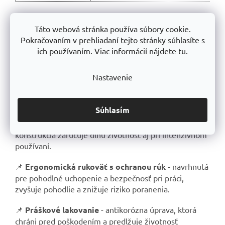
Táto webová stránka používa súbory cookie.
Prečo si vybrať ručnú škrtiacu klapku UBE?
Pokračovaním v prehliadaní tejto stránky súhlasíte s
ich používaním. Viac informácií nájdete tu.
Ručné dusadlo UBE je ideálnou voľbou pre tých, ktorí
hľadajú kvalitný a účinný nástroj na zhutňovanie a
Nastavenie
urovnávanie pôdy, piesku a štrku. Toto náradie sa
vyrába v Českej republike s dôrazom na vysokú kvalitu,
odolnosť a bezpečnosť pri používaní.
Súhlasím
📌
Vysoká odolnosť a stabilita
- robustná oceľová
konštrukcia zaručuje dlhú životnosť aj pri intenzívnom
používaní.
📌
Ergonomická rukoväť s ochranou rúk
- navrhnutá
pre pohodlné uchopenie a bezpečnosť pri práci,
zvyšuje pohodlie a znižuje riziko poranenia.
📌
Práškové lakovanie
- antikorózna úprava, ktorá
chráni pred poškodením a predlžuje životnosť