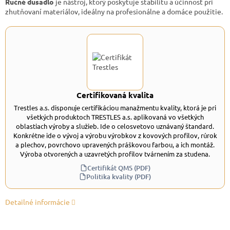
Ručné dusadlo
je nástroj, ktorý poskytuje stabilitu a účinnosť pri
zhutňovaní materiálov, ideálny na profesionálne a domáce použitie.
Certifikovaná kvalita
Trestles a.s. disponuje certifikáciou manažmentu kvality, ktorá je pri
všetkých produktoch TRESTLES a.s. aplikovaná vo všetkých
oblastiach výroby a služieb. Ide o celosvetovo uznávaný štandard.
Konkrétne ide o vývoj a výrobu výrobkov z kovových profilov, rúrok
a plechov, povrchovo upravených práškovou farbou, a ich montáž.
Výroba otvorených a uzavretých profilov tvárnením za studena.
Certifikát QMS (PDF)
Politika kvality (PDF)
Detailné informácie