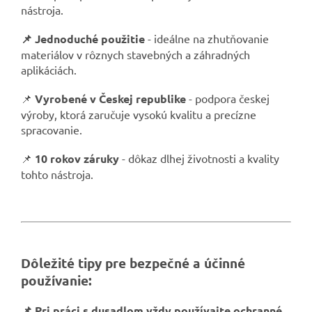
nástroja.
📌 Jednoduché použitie
- ideálne na zhutňovanie
materiálov v rôznych stavebných a záhradných
aplikáciách.
📌
Vyrobené v Českej republike
- podpora českej
výroby, ktorá zaručuje vysokú kvalitu a precízne
spracovanie.
📌
10 rokov záruky
- dôkaz dlhej životnosti a kvality
tohto nástroja.
Dôležité tipy pre bezpečné a účinné
používanie:
📌 Pri práci s dusadlom vždy používajte ochranné