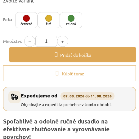
Zvoľte variant
cena:
Farba
červená
žltá
zelená
−
+
Množstvo
Pridať do košíka
Kúpiť teraz
Expedujeme od
07. 08. 2026 do 11. 08. 2026
Objednajte a expedícia prebehne v tomto období.
Spoľahlivé a odolné ručné dusadlo na
efektívne zhutňovanie a vyrovnávanie
povrchov!