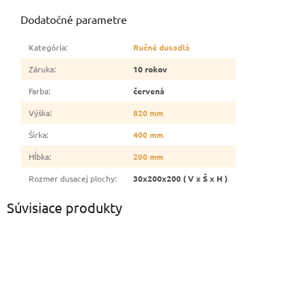
Dodatočné parametre
Kategória
:
Ručné dusadlá
Záruka
:
10 rokov
Farba
:
červená
Výška
:
820 mm
Šírka
:
400 mm
Hĺbka
:
200 mm
Rozmer dusacej plochy
:
30x200x200 ( V x Š x H )
Súvisiace produkty