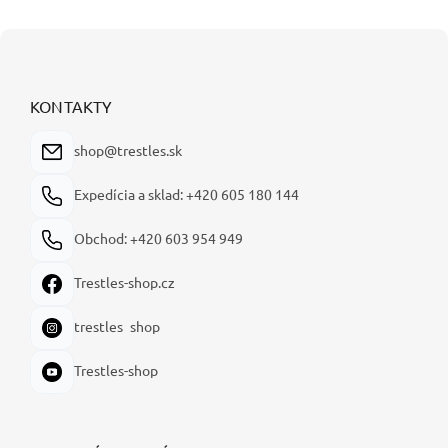
Z
á
p
ä
KONTAKTY
t
i
shop@trestles.sk
e
Expedícia a sklad: +420 605 180 144
Obchod: +420 603 954 949
Trestles-shop.cz
trestles_shop
Trestles-shop