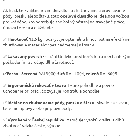
Ak hľadáte kvalitné ručné dusadlo na zhutňovanie a urovnávanie
pôdy, piesku alebo štrku, toto
oceľové dusadlo
je ideálnou voľbou
pre každého, kto potrebuje spoľahlivý nástroj na stavebné práce,
úpravu terénu a dláždenie.
✅
Hmotnosť 12,5 kg
- poskytuje optimálnu hmotnosť na efektívne
zhutňovanie materiálov bez nadmernej námahy.
✅
Lakovaný povrch -
chráni tlmivku pred koróziou a mechanickým
poškodením, zaručuje dlhú životnosť.
✅Farba
-
červená
RAL3000,
žltá
RAL 1004,
zelená
RAL6005
✅
Ergonomická rukoväť v tvare T
- pre pohodlné a pevné
uchopenie pri práci, čo zvyšuje kontrolu a pohodlie.
✅
Ideálne na zhutňovanie pôdy, piesku a štrku
- skvelé na stavbu,
terénne úpravy alebo prípravu pôdy.
✅
Vyrobené v Českej republike
- zaručuje vysokú kvalitu a dlhú
životnosť vďaka českej výrobe.