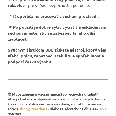
rukavice
- pre väčšiu bezpečnosť a pohodlie.
📌 O
dporúčame pracovať v suchom prostredí.
📌 Po použití je dobré sytič vyčistiť a uskladniť na
suchom mieste, aby sa zabezpečila jeho dlhá
životnosť.
S ručným škrtičom UBE získate nástroj, ktorý vám
uľahčí prácu, zabezpečí stabilitu a spoľahlivosť a
podporí českú výrobu.
🔵
Máte záujem o väčšie množstvo ručných škrtidiel?
Ak si potrebujete objednať väčšie množstvo ručných dusidiel,
ktoré momentálne nemáme na sklade, kontaktujte nás na
adrese
shop@trestles.sk
alebo telefonicky na čísle
+420 603
954 949
.