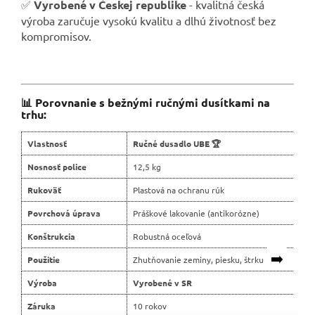
✅
Vyrobené v Českej republike
- kvalitná česká
výroba zaručuje vysokú kvalitu a dlhú životnosť bez
kompromisov.
📊 Porovnanie s bežnými ručnými dusítkami na
trhu:
Vlastnosť
Ručné dusadlo UBE 🏆
B
Nosnosť police
12,5 kg
8
Rukoväť
Plastová na ochranu rúk
B
Povrchová úprava
Práškové lakovanie (antikorózne)
L
Konštrukcia
Robustná oceľová
Ľ
➡️
Použitie
Zhutňovanie zeminy, piesku, štrku
O
Výroba
Vyrobené v SR
D
Záruka
10 rokov
2