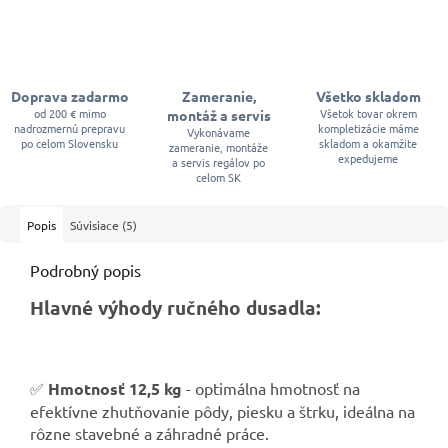
Doprava zadarmo
Zameranie,
Všetko skladom
od 200 € mimo
Všetok tovar okrem
montáž a servis
nadrozmernú prepravu
kompletizácie máme
Vykonávame
po celom Slovensku
skladom a okamžite
zameranie, montáže
expedujeme
a servis regálov po
celom SK
Popis
Súvisiace (5)
Podrobný popis
Hlavné výhody ručného dusadla:
✅
Hmotnosť 12,5 kg
- optimálna hmotnosť na
efektívne zhutňovanie pôdy, piesku a štrku, ideálna na
rôzne stavebné a záhradné práce.