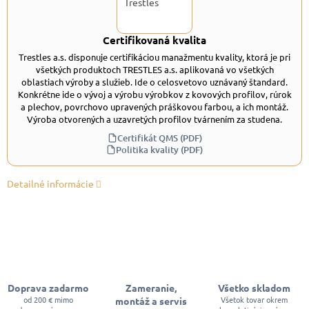
Certifikovaná kvalita
Trestles a.s. disponuje certifikáciou manažmentu kvality, ktorá je pri
všetkých produktoch TRESTLES a.s. aplikovaná vo všetkých
oblastiach výroby a služieb. Ide o celosvetovo uznávaný štandard.
Konkrétne ide o vývoj a výrobu výrobkov z kovových profilov, rúrok
a plechov, povrchovo upravených práškovou farbou, a ich montáž.
Výroba otvorených a uzavretých profilov tvárnením za studena.
Certifikát QMS (PDF)
Politika kvality (PDF)
Detailné informácie
Doprava zadarmo
Zameranie,
Všetko skladom
od 200 € mimo
Všetok tovar okrem
montáž a servis