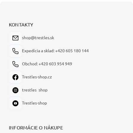
Z
á
p
ä
KONTAKTY
t
i
shop@trestles.sk
e
Expedícia a sklad: +420 605 180 144
Obchod: +420 603 954 949
Trestles-shop.cz
trestles_shop
Trestles-shop
INFORMÁCIE O NÁKUPE