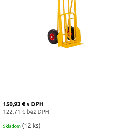
150,93 €
s DPH
122,71 € bez DPH
Jednotková
(12 ks)
Skladom
cena: