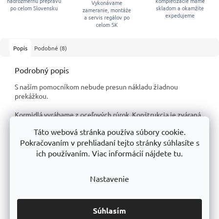
nadrozmernú prepravu
kompletizácie máme
Vykonávame
po celom Slovensku
skladom a okamžite
zameranie, montáže
expedujeme
a servis regálov po
celom SK
Popis
Podobné (8)
Podrobný popis
S naším pomocníkom nebude presun nákladu žiadnou
prekážkou.
Kormidlá vyrábame z oceľových rúrok. Konštrukcia je zváraná
a navrhnutá tak, aby pomer síl pri nakláňaní s nákladom bol čo
Táto webová stránka používa súbory cookie.
najbezpečnejší a nevyžadoval väčšiu námahu pri manipulácii.
Pokračovaním v prehliadaní tejto stránky súhlasíte s
Polyuretánové kolesá s priemerom 260 mm s ihličkovými
ich používaním. Viac informácií nájdete tu.
ložiskami.
Vďaka použitým materiálom sú kolesá odolné voči
prepichnutiu.
Nastavenie
Rukoväte sú plastové.
Práškové lakovanie -
RAL1004
Súhlasím