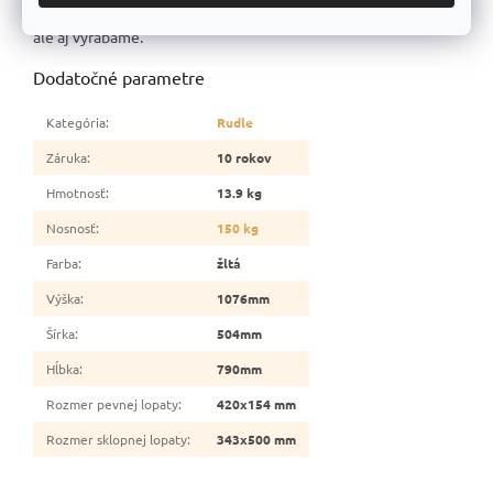
Za kvalitu ručíme, pretože naše výrobky nielen predávame,
ale aj vyrábame.
Dodatočné parametre
Kategória
:
Rudle
Záruka
:
10 rokov
Hmotnosť
:
13.9 kg
Nosnosť
:
150 kg
Farba
:
žltá
Výška
:
1076mm
Šírka
:
504mm
Hĺbka
:
790mm
Rozmer pevnej lopaty
:
420x154 mm
Rozmer sklopnej lopaty
:
343x500 mm