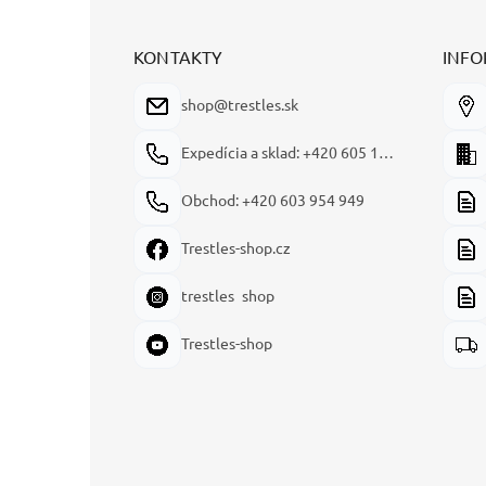
p
ä
t
KONTAKTY
INFO
i
e
shop@trestles.sk
Expedícia a sklad: +420 605 180 144
Obchod: +420 603 954 949
Trestles-shop.cz
trestles_shop
Trestles-shop