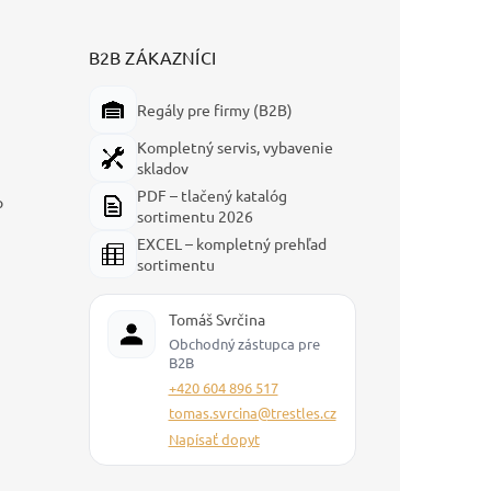
B2B ZÁKAZNÍCI
Regály pre firmy (B2B)
Kompletný servis, vybavenie
skladov
PDF – tlačený katalóg
p
sortimentu 2026
EXCEL – kompletný prehľad
sortimentu
Tomáš Svrčina
Obchodný zástupca pre
B2B
+420 604 896 517
tomas.svrcina@trestles.cz
Napísať dopyt