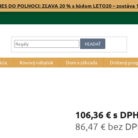
NES DO POLNOCI: ZĽAVA 20 % s kódom LETO20 – zostáva
HĽADAŤ
ácia
Kovový nábytok
Dom a záhrada
Drôtený pro
106,36 €
s DP
86,47 € bez D