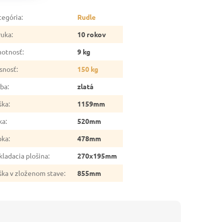
tegória
:
Rudle
ruka
:
10 rokov
otnosť
:
9 kg
snosť
:
150 kg
rba
:
zlatá
ška
:
1159mm
ka
:
520mm
bka
:
478mm
kladacia plošina
:
270x195mm
ška v zloženom stave
:
855mm