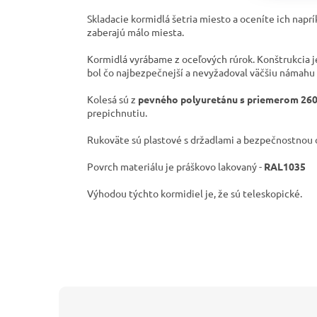
Skladacie kormidlá šetria miesto a oceníte ich naprík
zaberajú málo miesta.
Kormidlá vyrábame z oceľových rúrok. Konštrukcia je
bol čo najbezpečnejší a nevyžadoval väčšiu námahu 
Kolesá sú z
pevného polyuretánu s priemerom 2
prepichnutiu.
Rukoväte sú plastové s držadlami a bezpečnostnou 
Povrch materiálu je práškovo lakovaný -
RAL1035
Výhodou týchto kormidiel je, že sú teleskopické.
Z
á