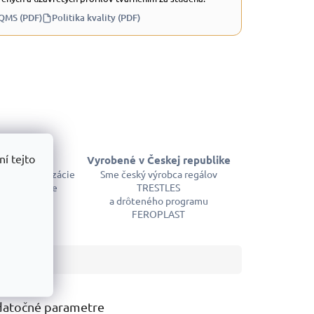
 QMS (PDF)
Politika kvality (PDF)
í tejto
skladom
Vyrobené v Českej republike
em kompletizácie
Sme český výrobca regálov
m a okamžite
TRESTLES
ujeme
a drôteného programu
FEROPLAST
atočné parametre