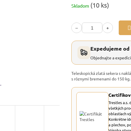
Jednotková
(10 ks)
Skladom
cena:
−
+
Expedujeme od
Objednajte a expedíc
Teleskopická zlatá sekera s nak
s rôznymi bremenami do 150 kg.
Certifikov
Trestles a.s.
všetkých pro
oblastiach v
Konkrétne id
a plechov, p
Výroba otvor