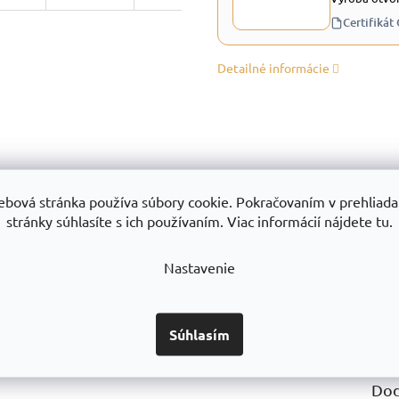
Certifikát
Detailné informácie
ebová stránka používa súbory cookie. Pokračovaním v prehliadan
kvality
Zameranie, montáž a servis
Všetko 
stránky súhlasíte s ich používaním. Viac informácií nájdete tu.
ôžeme zaručiť
Vykonávame zameranie, montáže
Všetok tovar okr
a na 10 rokov
a servis regálov po celom SK
máme sklado
exped
Nastavenie
Súhlasím
Dod