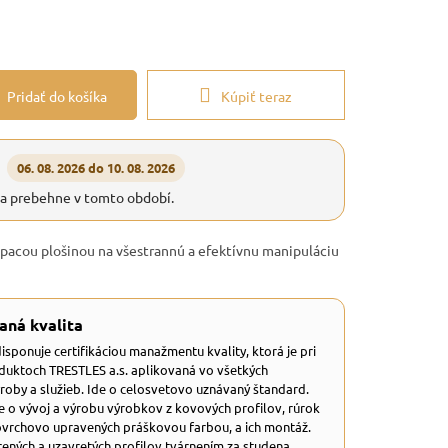
Pridať do košíka
Kúpiť teraz
06. 08. 2026 do 10. 08. 2026
ia prebehne v tomto období.
lápacou plošinou na všestrannú a efektívnu manipuláciu
aná kvalita
 disponuje certifikáciou manažmentu kvality, ktorá je pri
duktoch TRESTLES a.s. aplikovaná vo všetkých
ýroby a služieb. Ide o celosvetovo uznávaný štandard.
e o vývoj a výrobu výrobkov z kovových profilov, rúrok
ovrchovo upravených práškovou farbou, a ich montáž.
ených a uzavretých profilov tvárnením za studena.