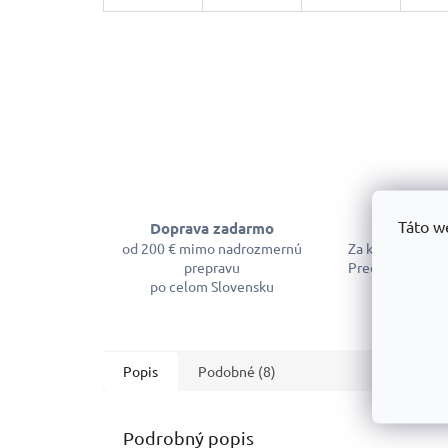
Táto w
Doprava zadarmo
Garancia 
od 200 € mimo nadrozmernú
Za kvalitu sa m
prepravu
Predĺžená záruk
po celom Slovensku
Popis
Podobné (8)
Podrobný popis