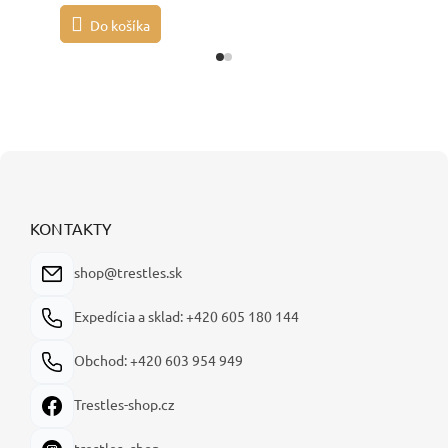
Do košíka
Z
á
p
ä
KONTAKTY
t
i
shop@trestles.sk
e
Expedícia a sklad: +420 605 180 144
Obchod: +420 603 954 949
Trestles-shop.cz