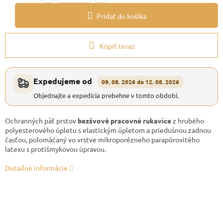
Pridať do košíka
Kúpiť teraz
Expedujeme od
09. 08. 2026 do 12. 08. 2026
Objednajte a expedícia prebehne v tomto období.
Ochranných päť prstov
bezšvové pracovné rukavice
z hrubého
polyesterového úpletu s elastickým úpletom a priedušnou zadnou
časťou, polomáčaný vo vrstve mikroporézneho parapórovitého
latexu s protišmykovou úpravou.
Detailné informácie