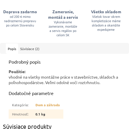
Doprava zadarmo
Zameranie,
Všetko skladom
od 200 € mimo
Všetok tovar okrem
montáž a servis
nadrozmernú prepravu
kompletizácie máme
Vykonávame
po celom Slovensku
skladom a okamžite
zameranie, montáže
expedujeme
a servis regálov po
celom SK
Popis
Súvisiace (2)
Podrobný popis
Použitie:
vhodné na všetky montážne práce v stavebníctve, skladoch a
poľnohospodárstve. Veľmi odolné voči roztrhnutiu.
Dodatočné parametre
Kategória
:
Dom a záhrada
Hmotnosť
:
0.1 kg
Súvisiace produkty