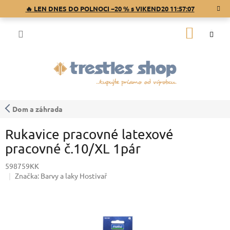
Prejsť
🔥 LEN DNES DO POLNOCI −20 % s VIKEND20
11:57:07
na
obsah
NÁKU
KOŠÍK
Dom a záhrada
Rukavice pracovné latexové
pracovné č.10/XL 1pár
598759KK
Značka:
Barvy a laky Hostivař