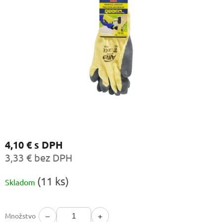
4,10 €
s DPH
3,33 € bez DPH
Jednotková
(11 ks)
Skladom
cena:
−
+
Množstvo