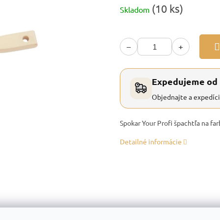
Jednotková
(10 ks)
Skladom
cena:
−
+
Expedujeme od
Objednajte a expedíc
Spokar Your Profi špachtľa na fa
Detailné informácie