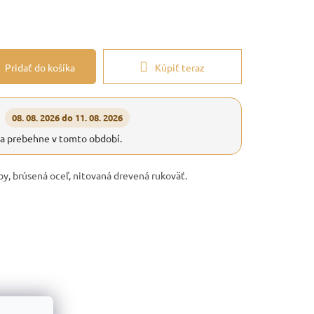
Pridať do košíka
Kúpiť teraz
08. 08. 2026 do 11. 08. 2026
ia prebehne v tomto období.
rby, brúsená oceľ, nitovaná drevená rukoväť.