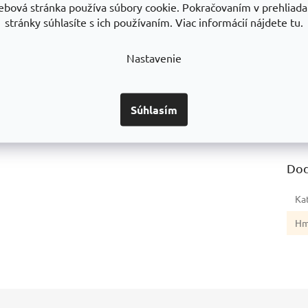
ebová stránka používa súbory cookie. Pokračovaním v prehliadan
stránky súhlasíte s ich používaním. Viac informácií nájdete tu.
kvality
Zameranie, montáž a servis
Všetko 
ôžeme zaručiť
Vykonávame zameranie, montáže
Všetok tovar okr
a na 10 rokov
a servis regálov po celom SK
máme sklado
Nastavenie
exped
Súhlasím
Dod
Ka
Hm