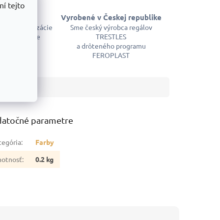
í tejto
skladom
Vyrobené v Českej republike
em kompletizácie
Sme český výrobca regálov
m a okamžite
TRESTLES
ujeme
a drôteného programu
FEROPLAST
atočné parametre
tegória
:
Farby
otnosť
:
0.2 kg