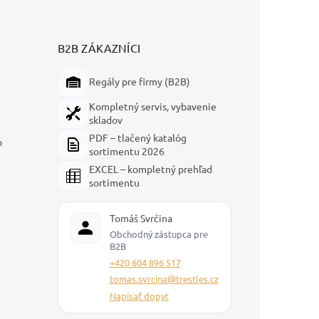
B2B ZÁKAZNÍCI
Regály pre firmy (B2B)
Kompletný servis, vybavenie
skladov
PDF – tlačený katalóg
p
sortimentu 2026
EXCEL – kompletný prehľad
sortimentu
Tomáš Svrčina
Obchodný zástupca pre
B2B
+420 604 896 517
tomas.svrcina@trestles.cz
Napísať dopyt