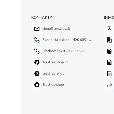
á
p
ä
t
KONTAKTY
INFO
i
e
shop@trestles.sk
Expedícia a sklad: +420 605 180 144
Obchod: +420 603 954 949
Trestles-shop.cz
trestles_shop
Trestles-shop