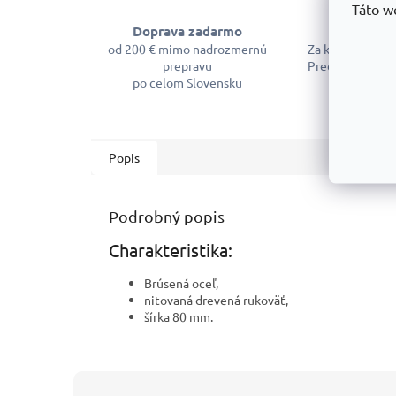
Táto w
Doprava zadarmo
Garancia 
od 200 € mimo nadrozmernú
Za kvalitu sa m
prepravu
Predĺžená záruk
po celom Slovensku
Popis
Podrobný popis
Charakteristika:
Brúsená oceľ,
nitovaná drevená rukoväť,
šírka 80 mm.
Z