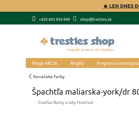
Prejsť
🔥 LEN DNES D
na
obsah
+420 603 954 949
shop@trestles.sk
Mega AKCIA
Regály
Preprava a manipul
Kováčske farby
Špachtľa maliarska-york/dr 
Značka:
Barvy a laky Hostivař