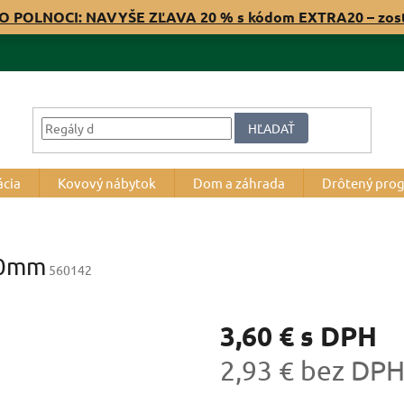
O POLNOCI: NAVYŠE ZĽAVA 20 % s kódom EXTRA20 – zos
HĽADAŤ
ácia
Kovový nábytok
Dom a záhrada
Drôtený pro
80mm
560142
3,60 €
s DPH
2,93 € bez DP