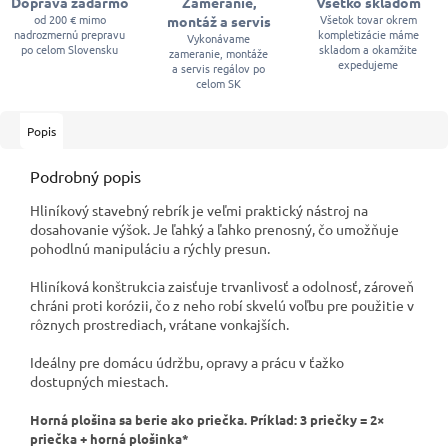
Doprava zadarmo
Zameranie,
Všetko skladom
od 200 € mimo
Všetok tovar okrem
montáž a servis
nadrozmernú prepravu
kompletizácie máme
Vykonávame
po celom Slovensku
skladom a okamžite
zameranie, montáže
expedujeme
a servis regálov po
celom SK
Popis
Podrobný popis
Hliníkový stavebný rebrík je veľmi praktický nástroj na
dosahovanie výšok. Je ľahký a ľahko prenosný, čo umožňuje
pohodlnú manipuláciu a rýchly presun.
Hliníková konštrukcia zaisťuje trvanlivosť a odolnosť, zároveň
chráni proti korózii, čo z neho robí skvelú voľbu pre použitie v
rôznych prostrediach, vrátane vonkajších.
Ideálny pre domácu údržbu, opravy a prácu v ťažko
dostupných miestach.
Horná plošina sa berie ako priečka. Príklad: 3 priečky = 2×
priečka + horná plošinka*