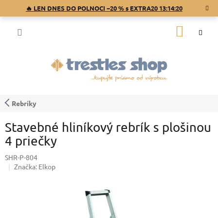
Prejsť
🔥 LEN DNES DO POLNOCI −20 % s EXTRA20
13:14:20
na
obsah
NÁKU
KOŠÍK
Rebríky
Stavebné hliníkový rebrík s plošinou
4 priečky
SHR-P-804
Značka:
Elkop