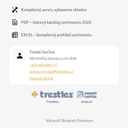
Kompletný servis, vybavenie skladov
PDF – tlačený katalóg sortimentu 2026
EXCEL – kompletný prehľad sortimentu
Tomáš Svrčina
Obchodný zástupca pre B2B
+420 604 896 517
tomas.svrcina@trestles.cz
Napísať dopyt
Trestles
Anacot
Vytvoril Shoptet Premium