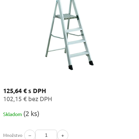
125,64 €
s DPH
102,15 € bez DPH
Jednotková
(2 ks)
Skladom
cena:
−
+
Množstvo