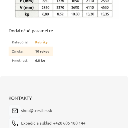
Dodatočné parametre
Kategória
:
Rebríky
Záruka
:
10 rokov
Hmotnosť
:
6.8 kg
Z
á
p
ä
KONTAKTY
t
i
shop@trestles.sk
e
Expedícia a sklad: +420 605 180 144