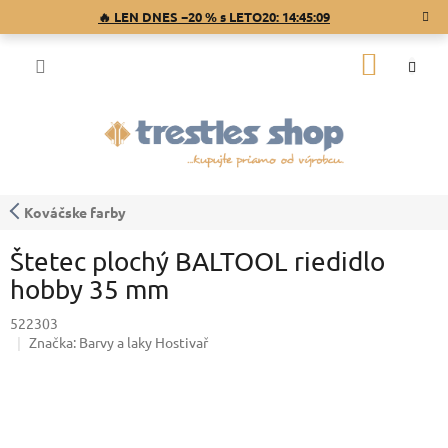
Prejsť
🔥 LEN DNES −20 % s LETO20:
14:45:09
na
obsah
NÁKU
KOŠÍK
Kováčske farby
Štetec plochý BALTOOL riedidlo
hobby 35 mm
522303
Značka:
Barvy a laky Hostivař