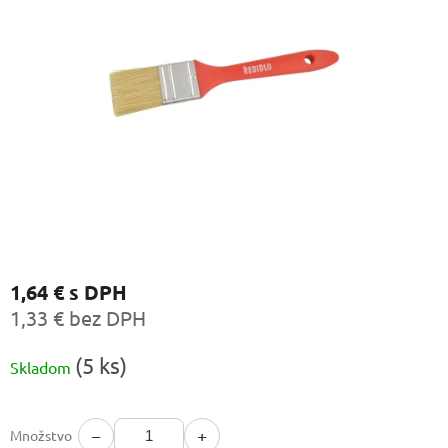
1,64 €
s DPH
1,33 € bez DPH
Jednotková
(5 ks)
Skladom
cena:
−
+
Množstvo