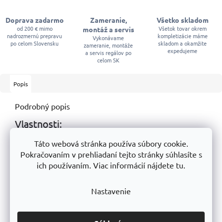
Doprava zadarmo
Zameranie,
Všetko skladom
od 200 € mimo
Všetok tovar okrem
montáž a servis
nadrozmernú prepravu
kompletizácie máme
Vykonávame
po celom Slovensku
skladom a okamžite
zameranie, montáže
expedujeme
a servis regálov po
celom SK
Popis
Podrobný popis
Vlastnosti:
Pre rozpúšťadlové farby,
Táto webová stránka používa súbory cookie.
šírka pracovnej plochy 35 mm,
Pokračovaním v prehliadaní tejto stránky súhlasíte s
viditeľná dĺžka vlákna 42 mm,
ich používaním. Viac informácií nájdete tu.
prírodné štetinové vlákno.
Dodatočné parametre
Nastavenie
Kategória
:
Farby
Hmotnosť
:
0.1 kg