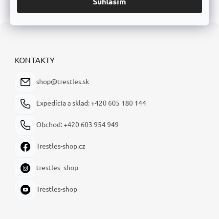
Súhlasím
Z
á
p
ä
KONTAKTY
t
i
shop@trestles.sk
e
Expedícia a sklad: +420 605 180 144
Obchod: +420 603 954 949
Trestles-shop.cz
trestles_shop
Trestles-shop