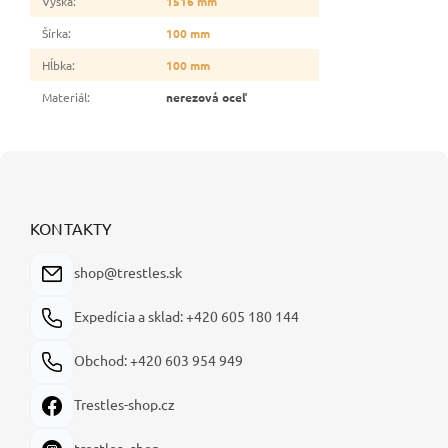
Výška
:
1516 mm
Šírka
:
100 mm
Hĺbka
:
100 mm
Materiál
:
nerezová oceľ
Z
á
p
ä
KONTAKTY
t
i
shop@trestles.sk
e
Expedícia a sklad: +420 605 180 144
Obchod: +420 603 954 949
Trestles-shop.cz
trestles_shop