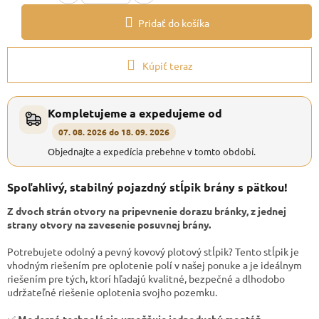
Pridať do košíka
Kúpiť teraz
Kompletujeme a expedujeme od
07. 08. 2026 do 18. 09. 2026
Objednajte a expedícia prebehne v tomto období.
Spoľahlivý, stabilný pojazdný stĺpik brány s pätkou!
Z dvoch strán otvory na pripevnenie dorazu bránky, z jednej
strany otvory na zavesenie posuvnej brány.
Potrebujete odolný a pevný kovový plotový stĺpik? Tento stĺpik je
vhodným riešením pre oplotenie polí v našej ponuke a je ideálnym
riešením pre tých, ktorí hľadajú kvalitné, bezpečné a dlhodobo
udržateľné riešenie oplotenia svojho pozemku.
✅
Moderná technológia umožňuje jednoduchú montáž.