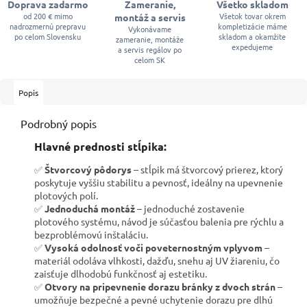
Doprava zadarmo
Zameranie,
Všetko skladom
od 200 € mimo
Všetok tovar okrem
montáž a servis
nadrozmernú prepravu
kompletizácie máme
Vykonávame
po celom Slovensku
skladom a okamžite
zameranie, montáže
expedujeme
a servis regálov po
celom SK
Popis
Podrobný popis
Hlavné prednosti stĺpika:
✅
Štvorcový pôdorys
– stĺpik má štvorcový prierez, ktorý
poskytuje vyššiu stabilitu a pevnosť, ideálny na upevnenie
plotových polí.
✅
Jednoduchá montáž
– jednoduché zostavenie
plotového systému, návod je súčasťou balenia pre rýchlu a
bezproblémovú inštaláciu.
✅
Vysoká odolnosť voči poveternostným vplyvom
–
materiál odoláva vlhkosti, dažďu, snehu aj UV žiareniu, čo
zaisťuje dlhodobú funkčnosť aj estetiku.
✅
Otvory na pripevnenie dorazu bránky z dvoch strán
–
umožňuje bezpečné a pevné uchytenie dorazu pre dlhú