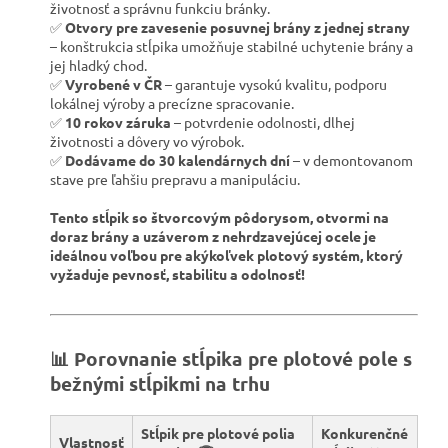
životnosť a správnu funkciu bránky.
✅
Otvory pre zavesenie posuvnej brány z jednej strany
– konštrukcia stĺpika umožňuje stabilné uchytenie brány a
jej hladký chod.
✅
Vyrobené v ČR
– garantuje vysokú kvalitu, podporu
lokálnej výroby a precízne spracovanie.
✅
10 rokov záruka
– potvrdenie odolnosti, dlhej
životnosti a dôvery vo výrobok.
✅
Dodávame do 30 kalendárnych dní
– v demontovanom
stave pre ľahšiu prepravu a manipuláciu.
Tento stĺpik so štvorcovým pôdorysom, otvormi na
doraz brány a uzáverom z nehrdzavejúcej ocele je
ideálnou voľbou pre akýkoľvek plotový systém, ktorý
vyžaduje pevnosť, stabilitu a odolnosť!
📊 Porovnanie stĺpika pre plotové pole s
bežnými stĺpikmi na trhu
Stĺpik pre plotové polia
Konkurenčné
Vlastnosť