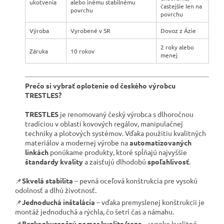
ukotvenia
alebo inému stabilnému
častejšie len na
povrchu
povrchu
Výroba
Vyrobené v SR
Dovoz z Ázie
2 roky alebo
Záruka
10 rokov
menej
Prečo si vybrať oplotenie od českého výrobcu
TRESTLES?
TRESTLES
je renomovaný český výrobca s dlhoročnou
tradíciou v oblasti kovových regálov, manipulačnej
techniky a plotových systémov. Vďaka použitiu kvalitných
materiálov a modernej výrobe na
automatizovaných
linkách
ponúkame produkty, ktoré spĺňajú najvyššie
štandardy kvality
a zaisťujú dlhodobú
spoľahlivosť
.
📌
Skvelá stabilita
– pevná oceľová konštrukcia pre vysokú
odolnosť a dlhú životnosť.
📌
Jednoduchá inštalácia
– vďaka premyslenej konštrukcii je
montáž jednoduchá a rýchla, čo šetrí čas a námahu.
📌
Bezkonkurenčný pomer kvalita/cena
– vysoko kvalitné