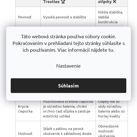
Trestles 🏆
stĺpiky ❌
Nižšia stabilita,
Pevnosť
Vysoká pevnosť a stabilita
slabšia
konštrukcia
Zložitejšia
Táto webová stránka používa súbory cookie.
Jednoduchá montáž, návod je
montáž,
Montáž
súčasťou balenia
častejšie bez
Pokračovaním v prehliadaní tejto stránky súhlasíte s
návodu
ich používaním. Viac informácií nájdete tu.
Slabší plech
alebo menej
Konštrukcia
Robustná oceľová konštrukcia
Nastavenie
odolné
materiály
Lacný lak
Povrchová
Protikorózny zinok + RAL
Súhlasím
náchylný na
úprava
farba
poškodenie
Pozinkovaná oceľová čiapočka
Čiapky nie sú
Krycia
je súčasťou balenia, chráni
vždy súčasťou
čiapočka
vrchnú časť stĺpika a zaisťuje
balenia alebo sú
estetický vzhľad
horšej kvality
Obmedzené
Stĺpik s pätkou na pevné
možnosti
Možnosť
ukotvenie k základovej doske
ukotvenia,