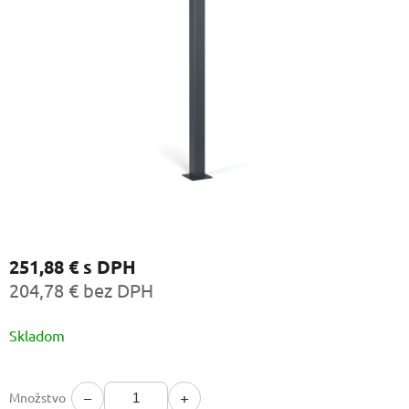
251,88 €
s DPH
204,78 € bez DPH
Jednotková
Skladom
cena:
−
+
Množstvo