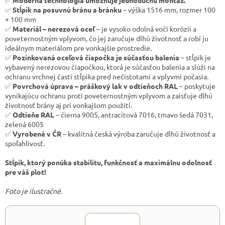
✅
Stĺpik na posuvnú bránu a bránku
– výška 1516 mm, rozmer 100
× 100 mm
✅
Materiál – nerezová oceľ
– je vysoko odolná voči korózii a
poveternostným vplyvom, čo jej zaručuje dlhú životnosť a robí ju
ideálnym materiálom pre vonkajšie prostredie.
✅
Pozinkovaná oceľová čiapočka je súčasťou balenia
– stĺpik je
vybavený nerezovou čiapočkou, ktorá je súčasťou balenia a slúži na
ochranu vrchnej časti stĺpika pred nečistotami a vplyvmi počasia.
✅
Povrchová úprava – práškový lak v odtieňoch RAL
– poskytuje
vynikajúcu ochranu proti poveternostným vplyvom a zaisťuje dlhú
životnosť brány aj pri vonkajšom použití.
✅
Odtieňe RAL
– čierna 9005, antracitová 7016, tmavo šedá 7031,
zelená 6005
✅
Vyrobené v ČR
– kvalitná česká výroba zaručuje dlhú životnosť a
spoľahlivosť.
Stĺpik, ktorý ponúka stabilitu, funkčnosť a maximálnu odolnosť
pre váš plot!
Foto je ilustračné.