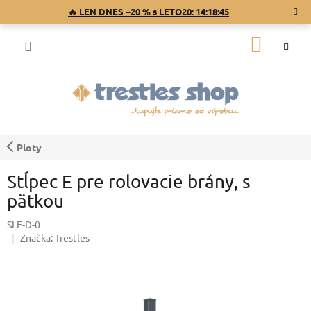
Prejsť
🔥 LEN DNES −20 % s LETO20:
14:18:44
na
obsah
NÁKU
KOŠÍK
Ploty
Stĺpec E pre rolovacie brány, s
pätkou
SLE-D-0
Značka:
Trestles