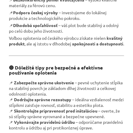
materiály za férovú cenu.
📌
Podpora českej výroby
– investujeme do lokálnej
produkcie a technologického pokroku.
📌
Dlhodobá spoľahlivosť
– váš plot bude stabilný a odolný
po celú dobu jeho životnosti.
Voľbou oplotenia od českého výrobcu získate nielen
kvalitný
produkt
, ale aj istotu v dlhodobej
spokojnosti a dostupnosti
.
🔵 Dôležité tipy pre bezpečné a efektívne
používanie oplotenia
📌
Zabezpečte správne ukotvenie
– pevné uchytenie stĺpika
na stabilný povrch je základom dlhej životnosti a celkovej
odolnosti oplotenia.
📌
Dodržujte správne rozostupy
– ideálna vzdialenosť medzi
stĺpikmi zaisťuje rovnosť, stabilitu a estetiku plota.
📌
Skontrolujte pripravenosť pred inštaláciou
– overte, že
sú stĺpiky správne vyrovnané a bezpečne upevnené.
📌
Vykonávajte pravidelnú údržbu
– odporúčame pravidelnú
kontrolu a údržbu aj pri protikoróznej úprave.