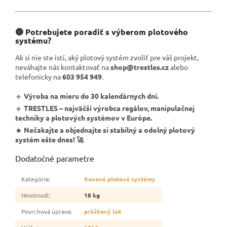
🔵 Potrebujete poradiť s výberom plotového
systému?
Ak si nie ste istí, aký plotový systém zvoliť pre váš projekt,
neváhajte nás kontaktovať na
shop@trestles.cz
alebo
telefonicky na
603 954 949
.
🔹
Výroba na mieru do 30 kalendárnych dní.
🔹
TRESTLES – najväčší výrobca regálov, manipulačnej
techniky a plotových systémov v Európe.
🔹 Nečakajte a objednajte si stabilný a odolný plotový
systém ešte dnes! 🚀
Dodatočné parametre
Kategória
:
Kovové plotové systémy
Hmotnosť
:
18 kg
Povrchová úprava
:
práškový lak