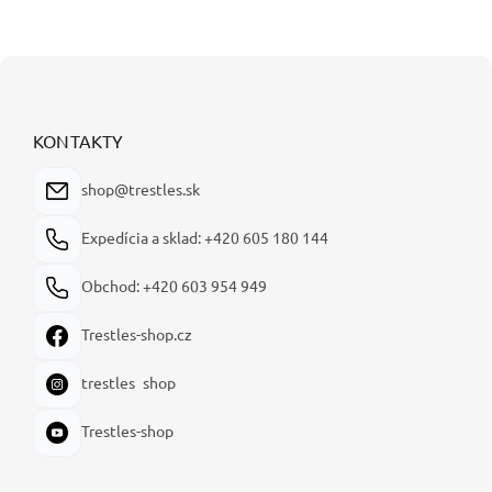
Z
á
p
ä
KONTAKTY
t
i
shop@trestles.sk
e
Expedícia a sklad: +420 605 180 144
Obchod: +420 603 954 949
Trestles-shop.cz
trestles_shop
Trestles-shop