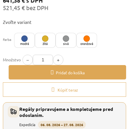
641,38 €
s DPH
521,45 € bez DPH
Jednotková
Zvoľte variant
cena:
Farba
modrá
žltá
sivá
oranžová
−
+
Množstvo
Pridať do košíka
Kúpiť teraz
Regály pripravujeme a kompletujeme pred
odoslaním.
Expedícia
06. 08. 2026 – 27. 08. 2026