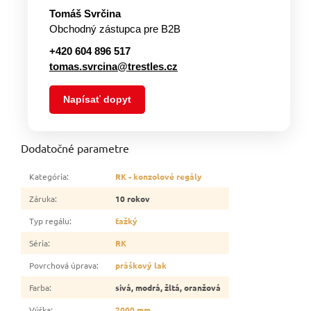
Tomáš Svrčina
Obchodný zástupca pre B2B
+420 604 896 517
tomas.svrcina@trestles.cz
Napísať dopyt
Dodatočné parametre
Kategória
:
RK - konzolové regály
Záruka
:
10 rokov
Typ regálu
:
ťažký
Séria
:
RK
Povrchová úprava
:
práškový lak
Farba
:
sivá, modrá, žltá, oranžová
Výška
:
2000 mm