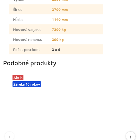
Šírka
:
2700 mm
Hĺbka
:
1140 mm
Nosnosť stojana
:
7200 kg
Nosnosť ramena
:
200 kg
Počet poschodí
:
2 x 6
Podobné produkty
Akcia
Záruka 10 rokov
‹
›