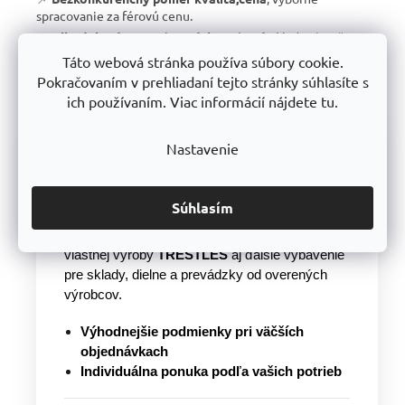
spracovanie za férovú cenu.
📌
Dlhodobo dostupný produktový rad
, skladové riešenie
bude konzistentné aj o niekoľko rokov.
Táto webová stránka používa súbory cookie.
S TRESTLES
si kupujete nielen spoľahlivý regál, ale aj
Pokračovaním v prehliadaní tejto stránky súhlasíte s
záruku kvality a dlhodobej dostupnosti.
ich používaním. Viac informácií nájdete tu.
Nastavenie
Nakupujete pre firmu alebo
potrebujete väčšie množstvo?
Pri väčších objednávkach vám pripravíme
Súhlasím
individuálnu cenovú ponuku
a pomôžeme s
výberom vhodného riešenia. Ponúkame regály
vlastnej výroby
TRESTLES
aj ďalšie vybavenie
pre sklady, dielne a prevádzky od overených
výrobcov.
Výhodnejšie podmienky pri väčších
objednávkach
Individuálna ponuka podľa vašich potrieb