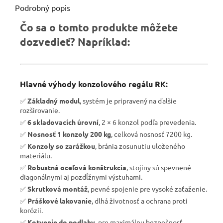
Podrobný popis
Čo sa o tomto produkte môžete
dozvedieť? Napríklad:
Hlavné výhody konzolového regálu RK:
✅
Základný modul
, systém je pripravený na ďalšie
rozširovanie.
✅
6 skladovacích úrovní
, 2 × 6 konzol podľa prevedenia.
✅
Nosnosť 1 konzoly 200 kg
, celková nosnosť 7200 kg.
✅
Konzoly so zarážkou
, bránia zosunutiu uloženého
materiálu.
✅
Robustná oceľová konštrukcia
, stojiny sú spevnené
diagonálnymi aj pozdĺžnymi výstuhami.
✅
Skrutková montáž
, pevné spojenie pre vysoké zaťaženie.
✅
Práškové lakovanie
, dlhá životnosť a ochrana proti
korózii.
✅
Kotvenie do podlahy
, pre maximálnu bezpečnosť.