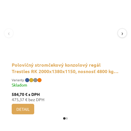
‹
›
Polovičný stromčekový konzolový regál
Trestles RK 2000x1380x1150, nosnosť 4800 kg,
obojstranný
Skladom
584,70 €
s DPH
475,37 € bez DPH
DETAIL