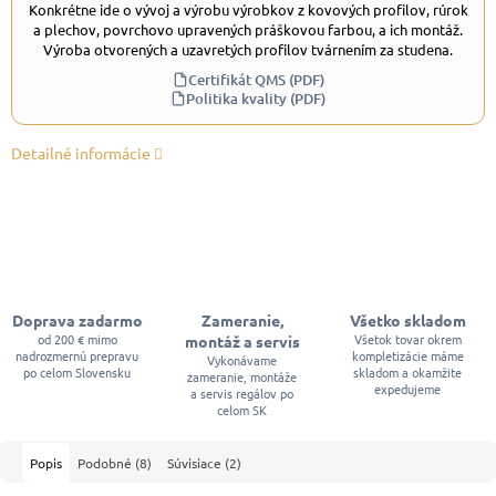
Konkrétne ide o vývoj a výrobu výrobkov z kovových profilov, rúrok
a plechov, povrchovo upravených práškovou farbou, a ich montáž.
Výroba otvorených a uzavretých profilov tvárnením za studena.
Certifikát QMS (PDF)
Politika kvality (PDF)
Detailné informácie
Doprava zadarmo
Zameranie,
Všetko skladom
od 200 € mimo
Všetok tovar okrem
montáž a servis
nadrozmernú prepravu
kompletizácie máme
Vykonávame
po celom Slovensku
skladom a okamžite
zameranie, montáže
expedujeme
a servis regálov po
celom SK
Popis
Podobné (8)
Súvisiace (2)