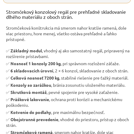
Stromčekový konzolový regál pre prehľadné skladovanie
dlhého materiálu z oboch strán.
Stromčeková konštrukcia má smerom nahor kratšie ramená, dole
viac priestoru, hore menej, všetko ostáva prehľadné a ľahko
prístupné.
✅
Základný modul
, vhodný aj ako samostatný regál, pripravený na
rozšírenie prístavbami.
✅
Nosnosť 1 konzoly 200 kg
, pri správnom rozložení záťaže.
✅
6 skladovacích úrovní
, 2 × 6 konzol, skladovanie z oboch strán.
✅
Celková nosnosť 7200 kg
, stabilné riešenie pre ťažký materiál.
✅
Konzoly so zarážkou
, bránia zosunutiu uloženého materiálu.
✅
Skrutková montáž
, pevné spojenie pre vysoké zaťaženie.
✅
Práškové lakovanie
, ochrana proti korózii a mechanickému
poškodeniu.
✅
Kotvenie do podlahy
, pre maximálnu bezpečnosť.
✅
Obojstranné prevedenie
, vhodné do priestoru, prístup z oboch
strán.
✅
Stromčekové ramená
, smerom nahor kratšie, dole viac