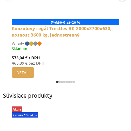
716,30 €
až
–20 %
Konzolový regál Trestles RK 2000x2700x630,
nosnosť 3600 kg, jednostranný
Skladom
573,04 €
s DPH
465,89 € bez DPH
DETAIL
Súvisiace produkty
Akcia
Záruka 10 rokov