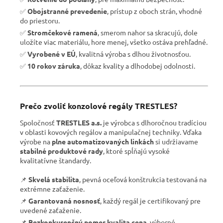
✅
Obojstranné prevedenie
, prístup z oboch strán, vhodné
do priestoru.
✅
Stromčekové ramená
, smerom nahor sa skracujú, dole
uložíte viac materiálu, hore menej, všetko ostáva prehľadné.
✅
Vyrobené v EÚ
, kvalitná výroba s dlhou životnosťou.
✅
10 rokov záruka
, dôkaz kvality a dlhodobej odolnosti.
Prečo zvoliť konzolové regály TRESTLES?
Spoločnosť
TRESTLES a.s.
je výrobca s dlhoročnou tradíciou
v oblasti kovových regálov a manipulačnej techniky. Vďaka
výrobe na
plne automatizovaných linkách
si udržiavame
stabilné produktové rady
, ktoré spĺňajú vysoké
kvalitatívne štandardy.
📌
Skvelá stabilita
, pevná oceľová konštrukcia testovaná na
extrémne zaťaženie.
📌
Garantovaná nosnosť
, každý regál je certifikovaný pre
uvedené zaťaženie.
📌
Bezkonkurenčný pomer kvalita,cena
, výborné