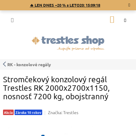
Prejsť
🔥 LEN DNES −20 % s LETO20:
15:09:18
na
obsah
NÁKU
KOŠÍK
RK - konzolové regály
Stromčekový konzolový regál
Trestles RK 2000x2700x1150,
nosnosť 7200 kg, obojstranný
Značka:
Trestles
Akcia
Záruka 10 rokov