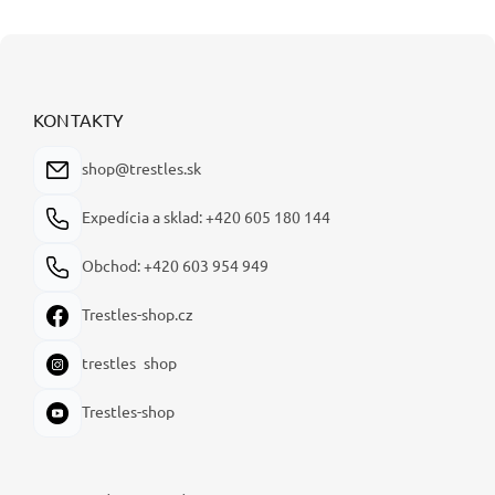
Z
á
p
ä
KONTAKTY
t
i
shop@trestles.sk
e
Expedícia a sklad: +420 605 180 144
Obchod: +420 603 954 949
Trestles-shop.cz
trestles_shop
Trestles-shop