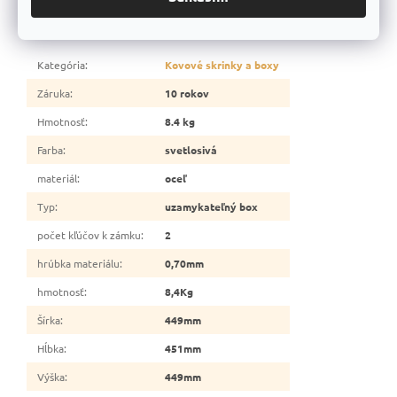
Dodatočné parametre
Kategória
:
Kovové skrinky a boxy
Záruka
:
10 rokov
Hmotnosť
:
8.4 kg
Farba
:
svetlosivá
materiál
:
oceľ
Typ
:
uzamykateľný box
počet kľúčov k zámku
:
2
hrúbka materiálu
:
0,70mm
hmotnosť
:
8,4Kg
Šírka
:
449mm
Hĺbka
:
451mm
Výška
:
449mm