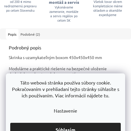
od 200 € mimo
Všetok tovar okrem
montáž a servis
nadrozmernú prepravu
kompletizácie máme
Vykonávame
po celom Slovensku
skladom a okamžite
zameranie, montáže
expedujeme
a servis regálov po
celom SK
Popis
Podobné (2)
Podrobný popis
Skrinka s uzamykateľným boxom 450x450x450 mm
Modulárne a praktické riešenie na bezpečné uloženie
drobných predmetov alebo cenností.
Táto webová stránka používa súbory cookie.
Práškové lakovanie. V sivej farbe (RAL 7035).
Pokračovaním v prehliadaní tejto stránky súhlasíte s
ich používaním. Viac informácií nájdete tu.
Súčasťou sú dva kľúče.
Táto šatníková skriňa je nielen kompaktná a odolná, ale vďaka
Nastavenie
modulárnej konštrukcii ju možno ľahko kombinovať s inými
skriňami. Vytvorte si úložný systém na mieru - od
jednoduchých zostáv niekoľkých skríň až po veľkú šatníkovú
Súhlasím
stenu.