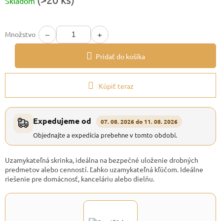
Skladom
cena:
−
+
Množstvo
Pridať do košíka
Kúpiť teraz
Expedujeme od
07. 08. 2026 do 11. 08. 2026
Objednajte a expedícia prebehne v tomto období.
Uzamykateľná skrinka, ideálna na bezpečné uloženie drobných
predmetov alebo cenností. Ľahko uzamykateľná kľúčom. Ideálne
riešenie pre domácnosť, kanceláriu alebo dielňu.