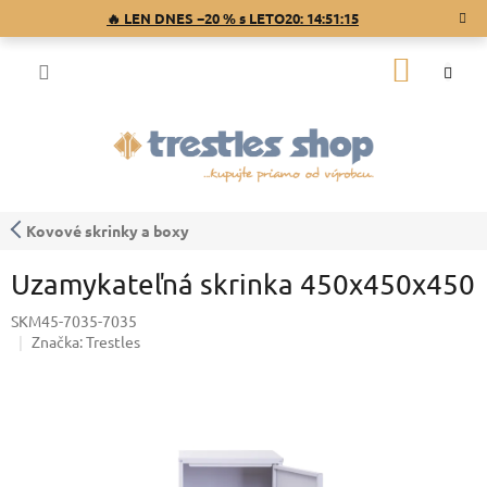
Prejsť
🔥 LEN DNES −20 % s LETO20:
14:51:15
na
obsah
NÁKU
KOŠÍK
Kovové skrinky a boxy
Uzamykateľná skrinka 450x450x450
SKM45-7035-7035
Značka:
Trestles