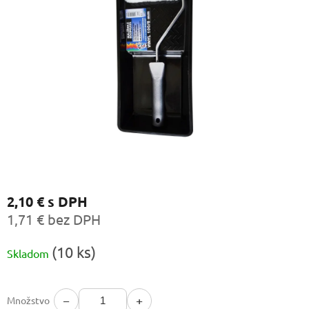
2,10 €
s DPH
1,71 € bez DPH
Jednotková
(10 ks)
Skladom
cena:
−
+
Množstvo