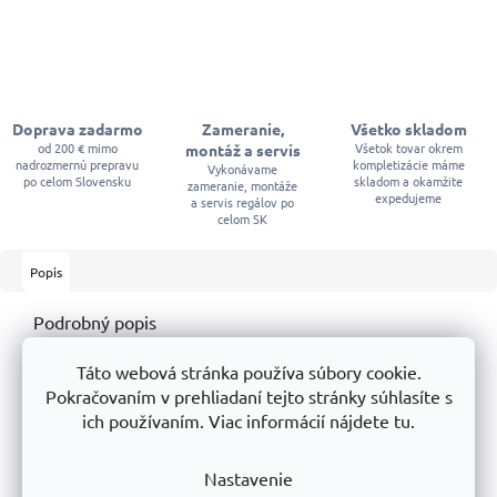
Doprava zadarmo
Zameranie,
Všetko skladom
od 200 € mimo
Všetok tovar okrem
montáž a servis
nadrozmernú prepravu
kompletizácie máme
Vykonávame
po celom Slovensku
skladom a okamžite
zameranie, montáže
expedujeme
a servis regálov po
celom SK
Popis
Podrobný popis
vlastnosti:
Táto webová stránka používa súbory cookie.
Pokračovaním v prehliadaní tejto stránky súhlasíte s
Šírka rolky 100 mm,
ich používaním. Viac informácií nájdete tu.
otvor pre držiak 6 mm,
materiál syntetický PAC,
výška plyšu 12 mm,
sada obsahuje
valček, držiak, zásobník.
Nastavenie