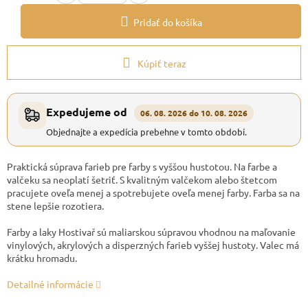
Pridať do košíka
Kúpiť teraz
Expedujeme od
06. 08. 2026 do 10. 08. 2026
Objednajte a expedícia prebehne v tomto období.
Praktická súprava farieb pre farby s vyššou hustotou. Na farbe a
valčeku sa neoplatí šetriť. S kvalitným valčekom alebo štetcom
pracujete oveľa menej a spotrebujete oveľa menej farby. Farba sa na
stene lepšie rozotiera.
Farby a laky Hostivař sú maliarskou súpravou vhodnou na maľovanie
vinylových, akrylových a disperzných farieb vyššej hustoty. Valec má
krátku hromadu.
Detailné informácie