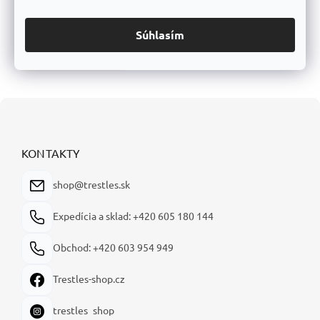
Dodatočné parametre
Súhlasím
Kategória
:
Farby
Hmotnosť
:
0.2 kg
Z
á
p
ä
KONTAKTY
t
i
shop@trestles.sk
e
Expedícia a sklad: +420 605 180 144
Obchod: +420 603 954 949
Trestles-shop.cz
trestles_shop