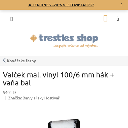
Prejsť
🔥 LEN DNES −20 % s LETO20:
14:02:52
na
obsah
NÁKU
KOŠÍK
Kováčske farby
Valček mal. vinyl 100/6 mm hák +
vaňa bal
540115
Značka:
Barvy a laky Hostivař