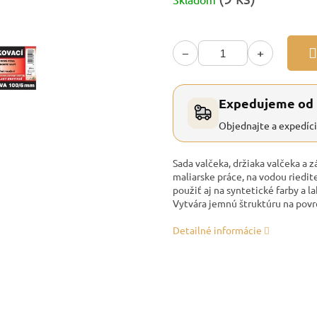
cena:
−
+
Expedujeme od
Objednajte a expedíc
Sada valčeka, držiaka valčeka a
maliarske práce, na vodou riedi
použiť aj na syntetické farby a 
Vytvára jemnú štruktúru na povr
Detailné informácie