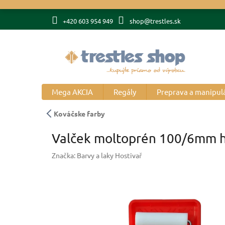
Prejsť
na
+420 603 954 949
shop@trestles.sk
obsah
Mega AKCIA
Regály
Preprava a manipul
Kováčske farby
Valček moltoprén 100/6mm h
Značka:
Barvy a laky Hostivař