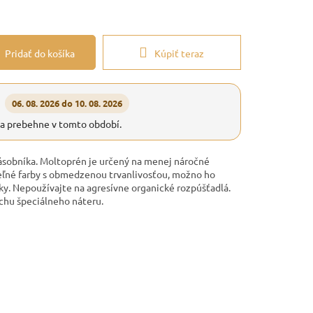
Pridať do košíka
Kúpiť teraz
06. 08. 2026 do 10. 08. 2026
ia prebehne v tomto období.
 zásobníka. Moltoprén je určený na menej náročné
teľné farby s obmedzenou trvanlivosťou, možno ho
laky. Nepoužívajte na agresívne organické rozpúšťadlá.
chu špeciálneho náteru.