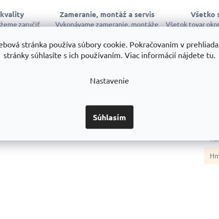
kvality
Zameranie, montáž a servis
Všetko 
ôžeme zaručiť
Vykonávame zameranie, montáže
Všetok tovar okr
a na 10 rokov
a servis regálov po celom SK
máme sklado
exped
ebová stránka používa súbory cookie. Pokračovaním v prehliadan
stránky súhlasíte s ich používaním. Viac informácií nájdete tu.
Nastavenie
Súhlasím
Dod
Ka
Hm