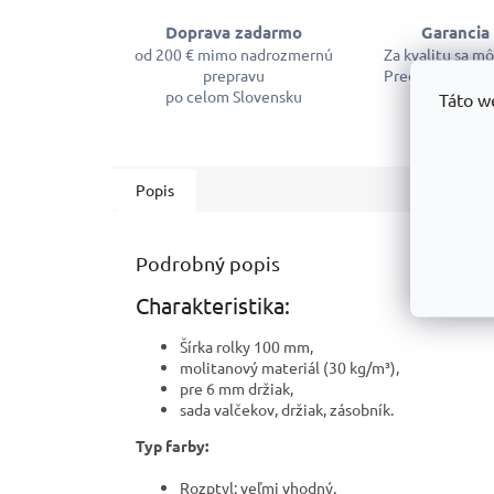
Doprava zadarmo
Garancia 
od 200 € mimo nadrozmernú
Za kvalitu sa m
prepravu
Predĺžená záruk
po celom Slovensku
Táto w
Popis
Podrobný popis
Charakteristika:
Šírka rolky 100 mm,
molitanový materiál (30 kg/m³),
pre 6 mm držiak,
sada valčekov, držiak, zásobník.
Typ farby:
Rozptyl: veľmi vhodný.