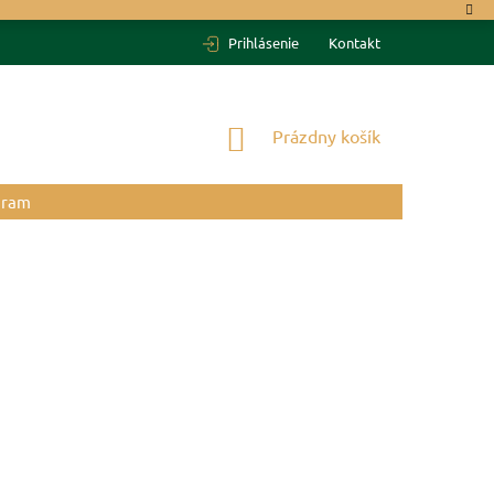
Prihlásenie
Kontakt
NÁKUPNÝ
Prázdny košík
KOŠÍK
gram
H