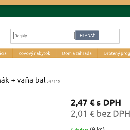
HĽADAŤ
ácia
Kovový nábytok
Dom a záhrada
Drôtený pro
ák + vaňa bal
547119
2,47 €
s DPH
2,01 € bez DP
Jednotková
(9 ks)
Skladom