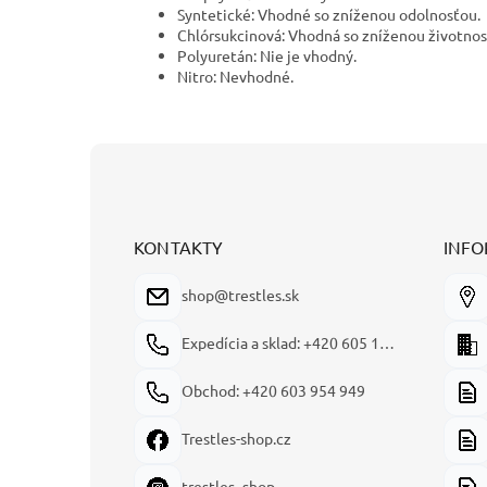
Syntetické: Vhodné so zníženou odolnosťou.
Chlórsukcinová: Vhodná so zníženou životnos
Polyuretán: Nie je vhodný.
Nitro: Nevhodné.
Z
á
p
ä
t
KONTAKTY
INFO
i
e
shop@trestles.sk
Expedícia a sklad: +420 605 180 144
Obchod: +420 603 954 949
Trestles-shop.cz
trestles_shop