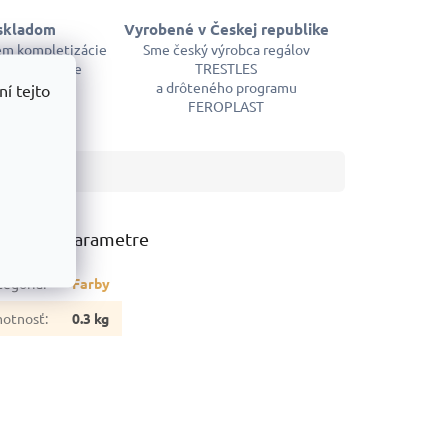
skladom
Vyrobené v Českej republike
em kompletizácie
Sme český výrobca regálov
m a okamžite
TRESTLES
ujeme
a drôteného programu
í tejto
FEROPLAST
atočné parametre
tegória
:
Farby
otnosť
:
0.3 kg