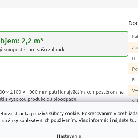
Dod
Ka
bjem: 2,2 m³
Zá
ý kompostér pre vašu záhradu
Hm
Po
Fa
Vý
0 × 2100 × 1000 mm patrí k najväčším kompostérom na
sti s vysokou produkciou bioodpadu.
Šír
o upevniť podľa potreby, napríklad úplne vynechať spodnú
Dĺ
ebová stránka používa súbory cookie. Pokračovaním v prehliadan
ompostu.
stránky súhlasíte s ich používaním. Viac informácií nájdete tu.
Ma
 z kvalitného oceľového plechu, ktoré sú uchytené
Nastavenie