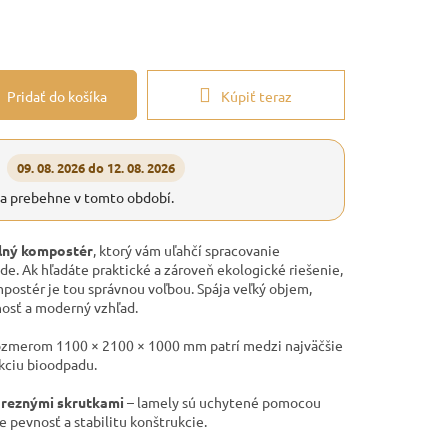
Pridať do košíka
Kúpiť teraz
09. 08. 2026 do 12. 08. 2026
ia prebehne v tomto období.
lný kompostér
, ktorý vám uľahčí spracovanie
e. Ak hľadáte praktické a zároveň ekologické riešenie,
mpostér je tou správnou voľbou. Spája veľký objem,
nosť a moderný vzhľad.
ozmerom 1100 × 2100 × 1000 mm patrí medzi najväčšie
ukciu bioodpadu.
reznými skrutkami
– lamely sú uchytené pomocou
e pevnosť a stabilitu konštrukcie.