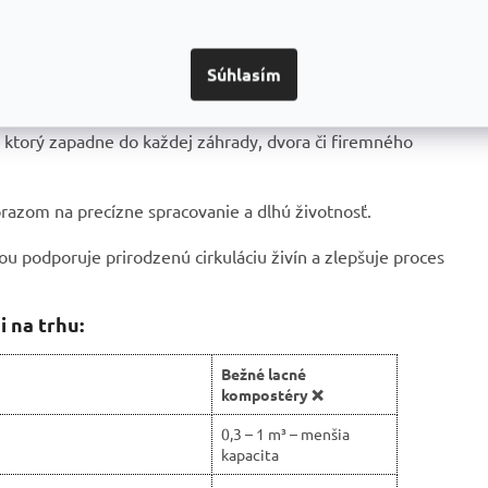
litu a pevnosť.
né
proti korózii a navyše opatrené čiernym práškovým
osť voči mechanickému poškodeniu aj poveternostným
Súhlasím
, ktorý zapadne do každej záhrady, dvora či firemného
ôrazom na precízne spracovanie a dlhú životnosť.
u podporuje prirodzenú cirkuláciu živín a zlepšuje proces
 na trhu:
Bežné lacné
kompostéry ❌
0,3 – 1 m³ – menšia
kapacita