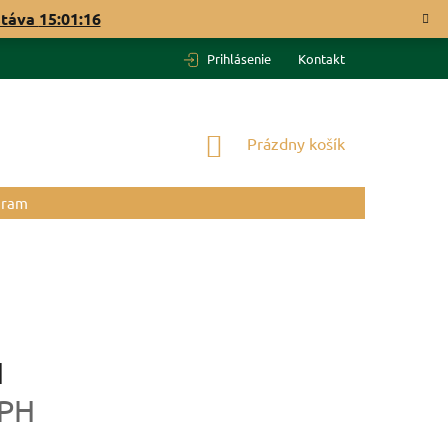
stáva
15:01:15
Prihlásenie
Kontakt
NÁKUPNÝ
Prázdny košík
KOŠÍK
gram
H
DPH