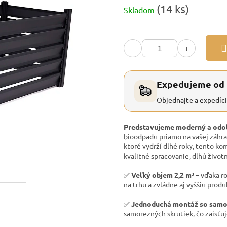
Jednotková
(14 ks)
Skladom
cena:
−
+
Expedujeme od
Objednajte a expedíc
Predstavujeme moderný a odo
bioodpadu priamo na vašej záhrad
ktoré vydrží dlhé roky, tento ko
kvalitné spracovanie, dlhú život
✅
Veľký objem 2,2 m³
– vďaka r
na trhu a zvládne aj vyššiu prod
✅
Jednoduchá montáž so samo
samorezných skrutiek, čo zaisťuj