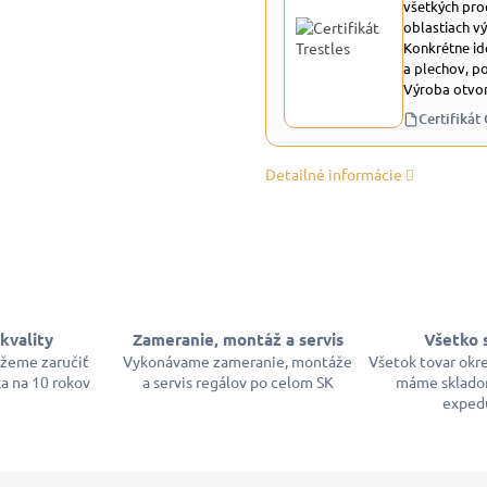
všetkých pro
oblastiach v
Konkrétne id
a plechov, p
Výroba otvor
Certifikát
Detailné informácie
kvality
Zameranie, montáž a servis
Všetko 
ôžeme zaručiť
Vykonávame zameranie, montáže
Všetok tovar okr
a na 10 rokov
a servis regálov po celom SK
máme sklado
exped