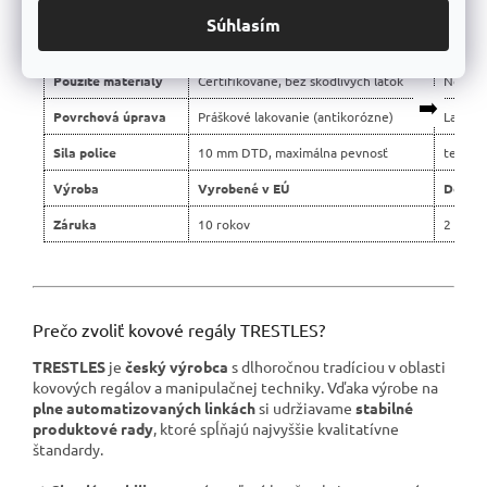
Montáž
Bezskrutková, jednoduchá
Skrutko
Súhlasím
Konštrukcia
Stabilná oceľová
Slabší 
Použité materiály
Certifikované, bez škodlivých látok
Nejasn
➡️
Povrchová úprava
Práškové lakovanie (antikorózne)
Lacné 
Sila police
10 mm DTD, maximálna pevnosť
tenšie 
Výroba
Vyrobené v EÚ
Dovoz 
Záruka
10 rokov
2 roky
Prečo zvoliť kovové regály TRESTLES?
TRESTLES
je
český výrobca
s dlhoročnou tradíciou v oblasti
kovových regálov a manipulačnej techniky. Vďaka výrobe na
plne automatizovaných linkách
si udržiavame
stabilné
produktové rady
, ktoré spĺňajú najvyššie kvalitatívne
štandardy.