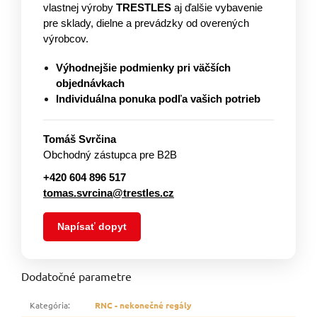
vlastnej výroby
TRESTLES
aj ďalšie vybavenie
pre sklady, dielne a prevádzky od overených
výrobcov.
Výhodnejšie podmienky pri väčších
objednávkach
Individuálna ponuka podľa vašich potrieb
Tomáš Svrčina
Obchodný zástupca pre B2B
+420 604 896 517
tomas.svrcina@trestles.cz
Napísať dopyt
Dodatočné parametre
Kategória
:
RNC - nekonečné regály