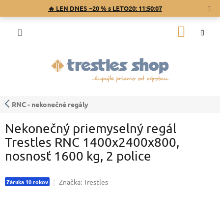
Prejsť
🔥 LEN DNES −20 % s LETO20:
11:50:07
na
obsah
NÁKU
KOŠÍK
RNC - nekonečné regály
Nekonečný priemyselný regál
Trestles RNC 1400x2400x800,
nosnosť 1600 kg, 2 police
Značka:
Trestles
Záruka 10 rokov