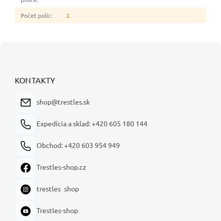
Počet políc
:
2
Z
á
p
ä
KONTAKTY
t
i
shop@trestles.sk
e
Expedícia a sklad: +420 605 180 144
Obchod: +420 603 954 949
Trestles-shop.cz
trestles_shop
Trestles-shop