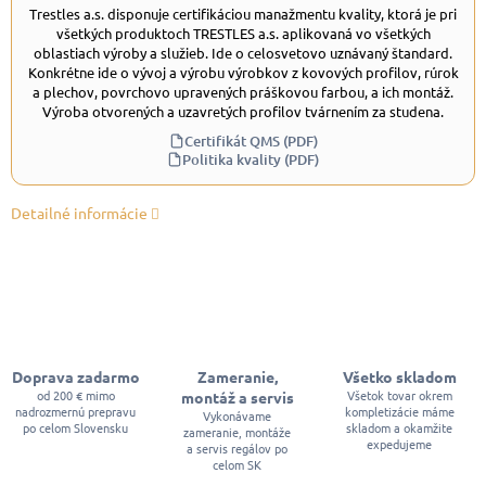
Trestles a.s. disponuje certifikáciou manažmentu kvality, ktorá je pri
všetkých produktoch TRESTLES a.s. aplikovaná vo všetkých
oblastiach výroby a služieb. Ide o celosvetovo uznávaný štandard.
Konkrétne ide o vývoj a výrobu výrobkov z kovových profilov, rúrok
a plechov, povrchovo upravených práškovou farbou, a ich montáž.
Výroba otvorených a uzavretých profilov tvárnením za studena.
Certifikát QMS (PDF)
Politika kvality (PDF)
Detailné informácie
Doprava zadarmo
Zameranie,
Všetko skladom
od 200 € mimo
Všetok tovar okrem
montáž a servis
nadrozmernú prepravu
kompletizácie máme
Vykonávame
po celom Slovensku
skladom a okamžite
zameranie, montáže
expedujeme
a servis regálov po
celom SK