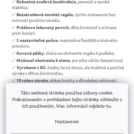
✅
Robustná oceľová konštrukcia
, pevnosť a vysoká
stabilita.
✅
Bezskrutková montáž regálu
, rýchle zostavenie bez
nutnosti použitia náradia.
✅
Práškovo lakovaný povrch
, dlhá životnosť a ochrana
proti korózii.
✅
2 nastaviteľné police
, maximálna flexibilita úložného
priestoru.
✅
Kovové pätky
, slúžia na ukotvenie regálu k podlahe.
✅
Možnosť ukotvenia k stene
, pre ešte väčšiu bezpečnosť.
✅
Vyrobené v EÚ
, žiadny lacný dovoz, ale kvalitná a poctivá
výroba s dlhou životnosťou.
✅
10 rokov záruka
, dôkaz kvality a dlhodobej odolnosti.
Táto webová stránka používa súbory cookie.
Pokračovaním v prehliadaní tejto stránky súhlasíte s
📊 Porovnanie s bežnými regálmi na trhu:
ich používaním. Viac informácií nájdete tu.
Vlastnosť
Priemyselné regály Trestles 🏆
Lacné 
Nastavenie
Nosnosť police
800 kg
400 kg