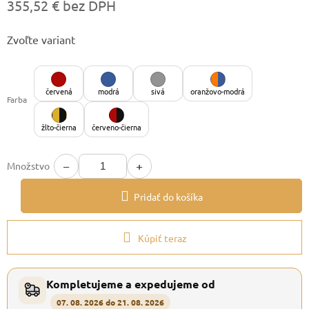
355,52 € bez DPH
Jednotková
Zvoľte variant
cena:
červená
modrá
sivá
oranžovo-modrá
Farba
žlto-čierna
červeno-čierna
−
+
Množstvo
Pridať do košíka
Kúpiť teraz
Kompletujeme a expedujeme od
07. 08. 2026 do 21. 08. 2026