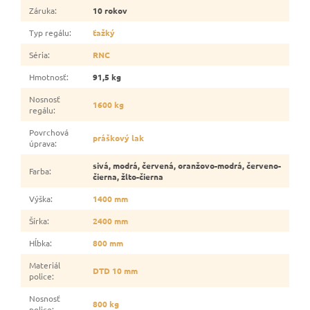
Záruka
:
10 rokov
Typ regálu
:
ťažký
Séria
:
RNC
Hmotnosť
:
91,5 kg
Nosnosť
1600 kg
regálu
:
Povrchová
práškový lak
úprava
:
sivá, modrá, červená, oranžovo-modrá, červeno-
Farba
:
čierna, žlto-čierna
Výška
:
1400 mm
Šírka
:
2400 mm
Hĺbka
:
800 mm
Materiál
DTD 10 mm
police
:
Nosnosť
800 kg
police
: