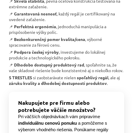
📌
Skvelá stabilita
, pevná oceľová konštrukcia testovaná na
extrémne zaťaženie.
📌
Garantovaná nosnosť
, každý regál je certifikovaný na
uvedené zaťaženie.
📌
Perfektná ergonómia
, jednoduchá manipulácia a
prispôsobenie výšky políc.
📌
Bezkonkurenčný pomer kvalita/cena
, výborné
spracovanie za férovú cenu.
📌
Podpora českej výroby
, investujeme do lokálnej
produkcie a technologického pokroku.
📌
Dlhodobo dostupný produktový rad
, spoľahnite sa, že
vaše skladové riešenie bude konzistentné aj o niekoľko rokov.
S TRESTLES
si zaobstarávate nielen
spoľahlivý regál
, ale aj
záruku kvality a dlhodobej dostupnosti produktov
.
Nakupujete pre firmu alebo
potrebujete väčšie množstvo?
Pri väčších objednávkach vám pripravíme
individuálnu cenovú ponuku
a pomôžeme s
výberom vhodného riešenia. Ponúkame regály