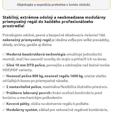
Objednajte a expedícia prebehne v tomto období.
Stabilný, extrémne odolný a neobmedzene modulárny
priemyselný regál do každého profesionálneho
prostredia!
Potrebujete odolné, pevné a bezpečné skladovacie riešenie? Náš
nekonečný priemyselný regál
je ideálna voľba pre veľké prevádzky,
sklady, archívy, garáže aj dielne.
✅
Moderná bezskrutková technológia
umožňuje jednoduchú
montáž, stačí len zasunúť nosníky do stojín a pritlačiť ich na doraz.
✅
Silné 10 mm DTD police
, pevnejšie a odolnejšie než bežné tenšie
MDF/HDF varianty.
✅
Nosnosť police 800 kg, nosnosť regálu 1600 kg
, unesie všetko
od ťažkých boxov po priemyselné náradie.
✅
2 nastaviteľné police
, maximálna flexibilita úložného priestoru.
✅
Práškovo lakovaný povrch
chráni oceľovú konštrukciu pred
koróziou a mechanickým poškodením.
✅
Kovové pätky
, slúžia na ukotvenie regálu k podlahe.
✅
Modulárny systém
, základ pre nekonečné regálové kombinácie,