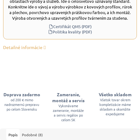
oblastiach výroby a služieb. Ide o celosvetovo uznávaný štandard.
Konkrétne ide o vývoj a výrobu výrobkov z kovových profilov, rúrok
a plechov, povrchovo upravených práškovou farbou, a ich montáž.
Výroba otvorených a uzavretých profilov tvárnením za studena.
Certifikát QMS (PDF)
Politika kvality (PDF)
Detailné informácie
Doprava zadarmo
Zameranie,
Všetko skladom
od 200 € mimo
Všetok tovar okrem
montáž a servis
nadrozmernú prepravu
kompletizácie máme
Vykonávame
po celom Slovensku
skladom a okamžite
zameranie, montáže
expedujeme
a servis regálov po
celom SK
Popis
Podobné (8)