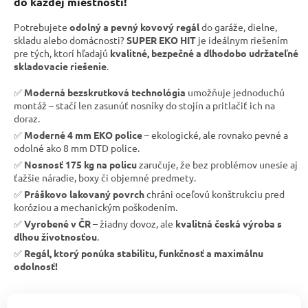
do každej miestnosti!
Potrebujete
odolný a pevný kovový regál
do garáže, dielne,
skladu alebo domácnosti?
SUPER EKO HIT
je ideálnym riešením
pre tých, ktorí hľadajú
kvalitné, bezpečné a dlhodobo udržateľné
skladovacie riešenie
.
✅
Moderná bezskrutková technológia
umožňuje jednoduchú
montáž – stačí len zasunúť nosníky do stojín a pritlačiť ich na
doraz.
✅
Moderné 4 mm EKO police
– ekologické, ale rovnako pevné a
odolné ako 8 mm DTD police.
✅
Nosnosť 175 kg na policu
zaručuje, že bez problémov unesie aj
ťažšie náradie, boxy či objemné predmety.
✅
Práškovo lakovaný povrch
chráni oceľovú konštrukciu pred
koróziou a mechanickým poškodením.
✅
Vyrobené v ČR
– žiadny dovoz, ale
kvalitná česká výroba s
dlhou životnosťou
.
✅
Regál, ktorý ponúka stabilitu, funkčnosť a maximálnu
odolnosť!