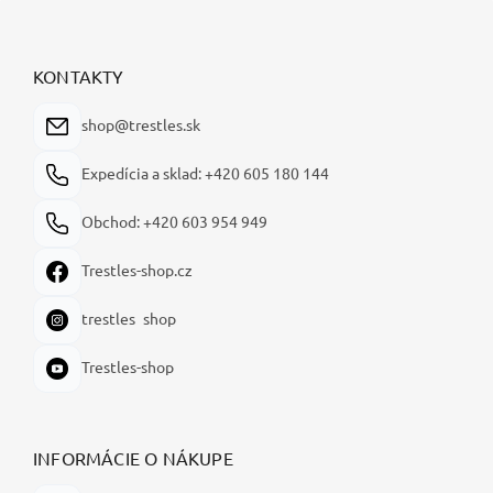
Z
á
p
ä
KONTAKTY
t
i
shop@trestles.sk
e
Expedícia a sklad: +420 605 180 144
Obchod: +420 603 954 949
Trestles-shop.cz
trestles_shop
Trestles-shop
INFORMÁCIE O NÁKUPE