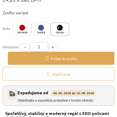
Jednotková
Zvoľte variant
cena:
Farba
červená
modrá
čierna
−
+
Množstvo
Pridať do košíka
Kúpiť teraz
Expedujeme od
06. 08. 2026 do 10. 08. 2026
Objednajte a expedícia prebehne v tomto období.
Spoľahlivý, stabilný a moderný regál s EKO policami