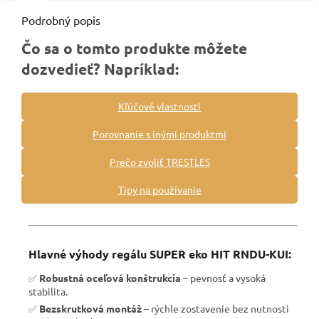
Podrobný popis
Čo sa o tomto produkte môžete
dozvedieť? Napríklad:
Kľúčové vlastnosti
Porovnanie s inými produktmi
Prečo zvoliť TRESTLES
Tipy na používanie
Hlavné výhody regálu SUPER eko HIT RNDU-KUI:
✅
Robustná oceľová konštrukcia
– pevnosť a vysoká
stabilita.
✅
Bezskrutková montáž
– rýchle zostavenie bez nutnosti