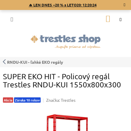
Prejsť
🔥 LEN DNES −20 % s LETO20:
12:20:23
na
obsah
NÁKU
KOŠÍK
RNDU-KUI - ľahké EKO regály
SUPER EKO HIT - Policový regál
Trestles RNDU-KUI 1550x800x300
Značka:
Trestles
Akcia
Záruka 10 rokov