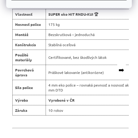
📊 Porovnanie s bežnými regálmi na trhu:
Vlastnosť
SUPER eko HIT RNDU-KUI 🏆
Nosnosť police
175 kg
Montáž
Bezskrutková – jednoduchá
Konštrukcia
Stabilná oceľová
Použité
Certifikované, bez škodlivých látok
materiály
➡️
Povrchová
Práškové lakovanie (antikorózne)
úprava
4 mm eko police – rovnaká pevnosť a nosnosť ako 8
Sila police
mm DTD
Výroba
Vyrobené v ČR
Záruka
10 rokov