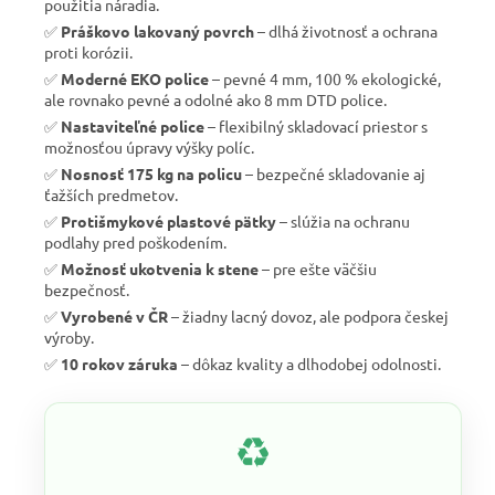
použitia náradia.
✅
Práškovo lakovaný povrch
– dlhá životnosť a ochrana
proti korózii.
✅
Moderné EKO police
– pevné 4 mm, 100 % ekologické,
ale rovnako pevné a odolné ako 8 mm DTD police.
✅
Nastaviteľné police
– flexibilný skladovací priestor s
možnosťou úpravy výšky políc.
✅
Nosnosť 175 kg na policu
– bezpečné skladovanie aj
ťažších predmetov.
✅
Protišmykové plastové pätky
– slúžia na ochranu
podlahy pred poškodením.
✅
Možnosť ukotvenia k stene
– pre ešte väčšiu
bezpečnosť.
✅
Vyrobené v ČR
– žiadny lacný dovoz, ale podpora českej
výroby.
✅
10 rokov záruka
– dôkaz kvality a dlhodobej odolnosti.
♻️