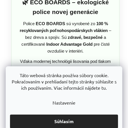
🌿 ECO BOARDS – ekologické
police novej generácie
Police
ECO BOARDS
sú vyrobené zo
100 %
recyklovaných poľnohospodárskych vlákien
–
bez dreva a spojív. Sú
zdravé, bezpečné
a
certifikované
Indoor Advantage Gold
pre čisté
ovzdušie v interiéri.
Vďaka modernej technológii lisovania pod tlakom
majú
rovnakú pevnosť ako 8 mm DTD police
,
Táto webová stránka používa súbory cookie.
napriek tomu, že majú iba
4 mm hrúbku
– a sú
Pokračovaním v prehliadaní tejto stránky súhlasíte s
až o 12 % ľahšie. Sú plne recyklovateľné a
ich používaním. Viac informácií nájdete tu.
prispievajú k ochrane lesov aj nižšej uhlíkovej
stope.
Nastavenie
Súhlasím