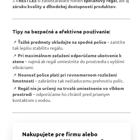
S
TRESTLES
si zaobstarávate nielen
spoľahlivý regál
, ale aj
záruku kvality a dlhodobej dostupnosti produktov
.
Tipy na bezpečné a efektívne používanie:
📌
Ťažké predmety ukladajte na spodné police
– zaistíte
tak lepšiu stabilitu regálu.
📌
Pri maximálnom zaťažení odporúčame ukotvenie k
stene
– najmä ak regál umiestnite do prostredia s vyššími
vibráciami.
📌
Nosnosť police platí pri rovnomernom rozložení
hmotnosti
– zabránite tak nežiaducemu prehnutiu políc.
📌
Regál nie je určený na trvalé umiestnenie vo vlhkom
prostredí
– odporúčame ho chrániť pred priamym
kontaktom s vodou.
Nakupujete pre firmu alebo