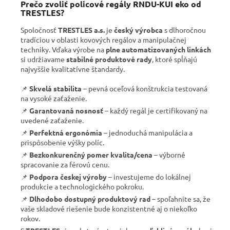
Prečo zvoliť policové regály RNDU-KUI eko od
TRESTLES?
Spoločnosť
TRESTLES a.s.
je
český výrobca
s dlhoročnou
tradíciou v oblasti kovových regálov a manipulačnej
techniky. Vďaka výrobe na
plne automatizovaných linkách
si udržiavame
stabilné produktové rady
, ktoré spĺňajú
najvyššie kvalitatívne štandardy.
📌
Skvelá stabilita
– pevná oceľová konštrukcia testovaná
na vysoké zaťaženie.
📌
Garantovaná nosnosť
– každý regál je certifikovaný na
uvedené zaťaženie.
📌
Perfektná ergonómia
– jednoduchá manipulácia a
prispôsobenie výšky políc.
📌
Bezkonkurenčný pomer kvalita/cena
– výborné
spracovanie za férovú cenu.
📌
Podpora českej výroby
– investujeme do lokálnej
produkcie a technologického pokroku.
📌
Dlhodobo dostupný produktový rad
– spoľahnite sa, že
vaše skladové riešenie bude konzistentné aj o niekoľko
rokov.