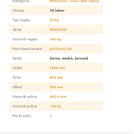
Kategória
:
RNDU-KUI - ľahké EKO regály
Záruka
:
10 rokov
Typ regálu
:
ľahký
Séria
:
RNDU-KUI
Nosnosť regálu
:
360 kg
Povrchová úprava
:
práškový lak
Farba
:
čierna, modrá, červená
Výška
:
1550 mm
Šírka
:
800 mm
Hĺbka
:
300 mm
Materiál police
:
EKO 4 mm
Nosnosť police
:
120 kg
Počet políc
:
3